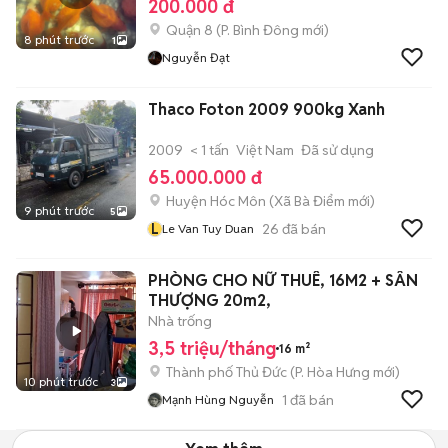
200.000 đ
Quận 8
(
P. Bình Đông
mới)
8 phút trước
1
Nguyễn Đạt
Thaco Foton 2009 900kg Xanh
2009
< 1 tấn
Việt Nam
Đã sử dụng
65.000.000 đ
Huyện Hóc Môn
(
Xã Bà Điểm
mới)
9 phút trước
5
L
26
đã bán
Le Van Tuy Duan
PHÒNG CHO NỮ THUÊ, 16M2 + SÂN
THƯỢNG 20m2,
Nhà trống
3,5 triệu/tháng
16 m²
Thành phố Thủ Đức
(
P. Hòa Hưng
mới)
10 phút trước
3
1
đã bán
Mạnh Hùng Nguyễn