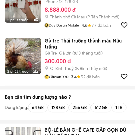
iPhone 13
128 GB
8.888.000 đ
Thành phố Cà Mau
(
P. Tân Thành
mới)
2 phút trước
1
D
4.8
77
đã bán
Duy Dustin Mobile
Gà tre Thái trưởng thành màu Nâu
trắng
Gà Tre
Gà lớn (từ 3 tháng tuổi)
300.000 đ
Q. Bình Thuỷ
(
P. Bình Thủy
mới)
2 phút trước
2
C
3.4
52
đã bán
CầuvanTQD
Bạn cần tìm
dung lượng
nào ?
Dung lượng:
64 GB
128 GB
256 GB
512 GB
1 TB
2 
BỘ-LẺ BÀN GHẾ CAFE GẤP GỌN ĐỦ