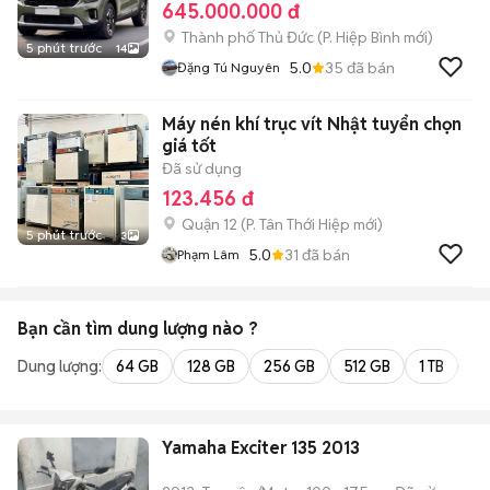
645.000.000 đ
Thành phố Thủ Đức
(
P. Hiệp Bình
mới)
5 phút trước
14
5.0
35
đã bán
Đặng Tú Nguyên
Máy nén khí trục vít Nhật tuyển chọn
giá tốt
Đã sử dụng
123.456 đ
Quận 12
(
P. Tân Thới Hiệp
mới)
5 phút trước
3
5.0
31
đã bán
Phạm Lâm
Bạn cần tìm
dung lượng
nào ?
Dung lượng:
64 GB
128 GB
256 GB
512 GB
1 TB
2 
Yamaha Exciter 135 2013