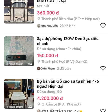
MÀU CÁC LOẠI
Mới
Sắt
360.000 đ
Thành phố Biên Hòa
(
P. Tam Hiệp
mới)
3 phút trước
6
23
đã bán
Kim Nguyễn
Sạc dự phòng 120W Đen Sạc siêu
nhanh
Đã sử dụng (chưa sửa chữa)
150.000 đ
Thành phố Huế
(
P. Vỹ Dạ
mới)
3 phút trước
3
2
đã bán
Diễn Phạm
Bộ bàn ăn Gỗ cao su tự nhiên 4-6
người Hiện đại
Đã sử dụng
Gỗ
4.200.000 đ
Q. Cẩm Lệ
(
P. An Khê
mới)
4 phút trước
5
4.8
NỘI THẤT TRẦN DUNG