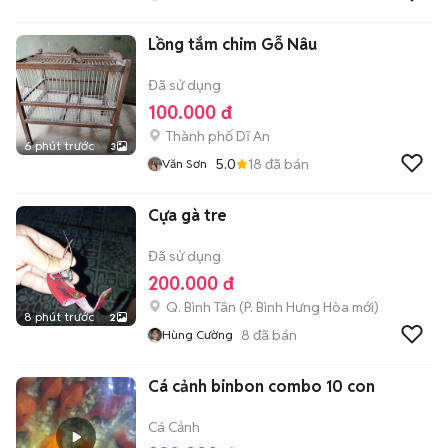
Lồng tắm chim Gỗ Nâu
Đã sử dụng
100.000 đ
Thành phố Dĩ An
6 phút trước
3
5.0
18
đã bán
Văn Sơn
Cựa gà tre
Đã sử dụng
200.000 đ
Q. Bình Tân
(
P. Bình Hưng Hòa
mới)
8 phút trước
2
8
đã bán
Hùng Cường
Cá cảnh binbon combo 10 con
Cá Cảnh