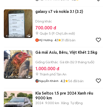
galaxy s7 và nokia 3.1 (3.2)
Dòng khác
700.000 đ
Quận 5
(
P. Chợ Lớn
mới)
4 phút trước
3
4.1
31
đã bán
Mỹ Hương
Gà mái Asiu, Bêru, Việt Khét 2.5kg
Giống Gà Khác
Gà lớn (từ 3 tháng tuổi)
1.000.000 đ
Thành phố Tân An
4 phút trước
6
4.2
56
đã bán
Nguyễn Khánh
Kia Seltos 1.5 pre 2024 Xanh rêu
9000 km
2024
9.000 km
Xăng
Tự động