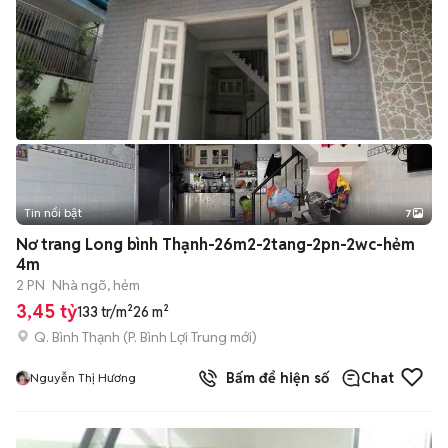
Tin nổi bật
7
+
2
Nơ trang Long bình Thạnh-26m2-2tang-2pn-2wc-hẻm
4m
2 PN
Nhà ngõ, hẻm
3,45 tỷ
133 tr/m²
26 m²
Q. Bình Thạnh
(
P. Bình Lợi Trung
mới)
Bấm để hiện số
Chat
Nguyễn Thị Hương