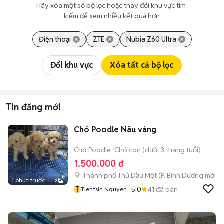
Hãy xóa một số bộ lọc hoặc thay đổi khu vực tìm 
kiếm để xem nhiều kết quả hơn
Điện thoại
ZTE
Nubia Z60 Ultra
Đổi khu vực
Xóa tất cả bộ lọc
Tin đăng mới
Chó Poodle Nâu vàng
Chó Poodle
Chó con (dưới 3 tháng tuổi)
1.500.000 đ
Thành phố Thủ Dầu Một
(
P. Bình Dương
mới)
1 phút trước
2
T
5.0
41
đã bán
Tientsin Nguyen