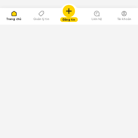
Trang chủ
Quản lý tin
Liên hệ
Tài khoản
Đăng tin
109.000 Bình chọn
Tải ứng dụng Chợ Tốt
Về Chợ Tốt
Quy chế sàn
Chính sách bảo mật
Giải quyết tranh chấp
CÔNG TY TNHH CHỢ TỐT - Người đại diện theo pháp luật:
Nguyễn Trọng Tấn; GPDKKD: 0312120782 do Sở KH & ĐT TP.HCM cấp ngày
11/01/2013;
GPMXH: 185/GP-BTTTT do Bộ Thông tin và Truyền thông
cấp ngày 09/07/2024 - Chịu trách nhiệm
nội dung: Trần Hoàng Ly.
Chính sách sử dụng