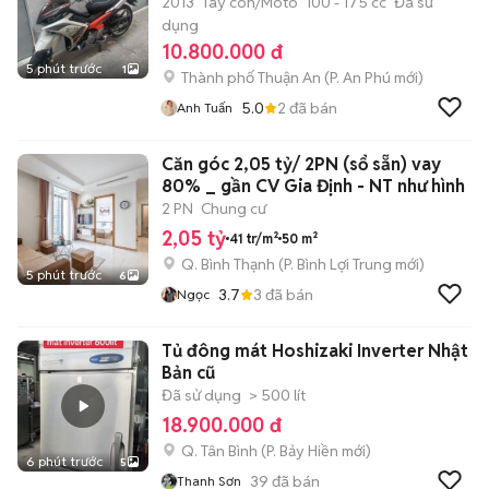
2013
Tay côn/Moto
100 - 175 cc
Đã sử
dụng
10.800.000 đ
5 phút trước
1
Thành phố Thuận An
(
P. An Phú
mới)
5.0
2
đã bán
Anh Tuấn
Căn góc 2,05 tỷ/ 2PN (sổ sẵn) vay
80% _ gần CV Gia Định - NT như hình
2 PN
Chung cư
2,05 tỷ
41 tr/m²
50 m²
Q. Bình Thạnh
(
P. Bình Lợi Trung
mới)
5 phút trước
6
3.7
3
đã bán
Ngọc
Tủ đông mát Hoshizaki Inverter Nhật
Bản cũ
Đã sử dụng
> 500 lít
18.900.000 đ
Q. Tân Bình
(
P. Bảy Hiền
mới)
6 phút trước
5
39
đã bán
Thanh Sơn