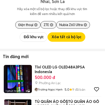
Nhai, Sơn La
Hãy xóa một số bộ lọc hoặc thay đổi khu vực tìm 
kiếm để xem nhiều kết quả hơn
Điện thoại
ZTE
Nubia Z60 Ultra
Đổi khu vực
Xóa tất cả bộ lọc
Tin đăng mới
Tivi OLED LG OLED48A3PSA
Indonesia
500.000 đ
Phường An Lạc
5.0
9
đã bán
Trương Ngọc Hạnh
1 phút trước
2
TỦ QUẦN ÁO GỖ$TỦ QUẦN ÁO GỖ