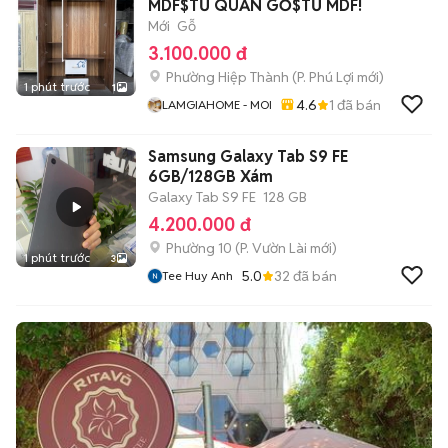
MDF$TỦ QUẦN GỖ$TỦ MDF!
Mới
Gỗ
3.100.000 đ
Phường Hiệp Thành
(
P. Phú Lợi
mới)
1 phút trước
1
4.6
1
đã bán
LAMGIAHOME - MOI
Samsung Galaxy Tab S9 FE
6GB/128GB Xám
Galaxy Tab S9 FE
128 GB
4.200.000 đ
Phường 10
(
P. Vườn Lài
mới)
1 phút trước
3
5.0
32
đã bán
Tee Huy Anh