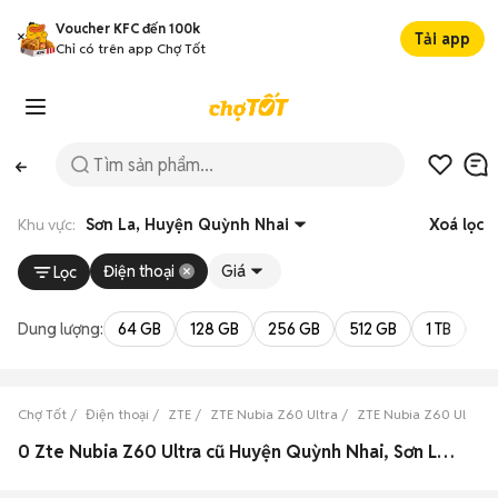
Voucher KFC đến 100k
Tải app
Chỉ có trên app Chợ Tốt
Khu vực:
Sơn La, Huyện Quỳnh Nhai
Xoá lọc
Điện thoại
Giá
Lọc
Dung lượng:
64 GB
128 GB
256 GB
512 GB
1 TB
2 
Chợ Tốt
Điện thoại
ZTE
ZTE Nubia Z60 Ultra
ZTE Nubia Z60 Ultra S
0 Zte Nubia Z60 Ultra cũ Huyện Quỳnh Nhai, Sơn La đẹp