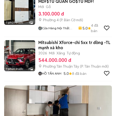
MDF$TỦ QUẦN GỖ$TỦ MDF!
Mới
Gỗ
3.100.000 đ
Phường 4
(
P. Bàn Cờ
mới)
1 phút trước
1
4
đã
5.0
Cửa Hàng Nội Thất
bán
Lâm Gia
Mitsubishi Xforce-chỉ 5xx tr đồng -TL
mạnh xả kho
2026
Mới
Xăng
Tự động
544.000.000 đ
Phường Tân Thuận Tây
(
P. Tân Thuận
mới)
1 phút trước
7
5.0
8
đã bán
HỒ TẤN ANH