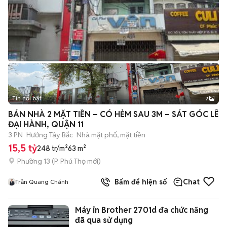
Tin nổi bật
7
+
2
BÁN NHÀ 2 MẶT TIỀN – CÓ HẺM SAU 3M – SÁT GÓC LÊ
ĐẠI HÀNH, QUẬN 11
3 PN
Hướng Tây Bắc
Nhà mặt phố, mặt tiền
15,5 tỷ
248 tr/m²
63 m²
Phường 13
(
P. Phú Thọ
mới)
Bấm để hiện số
Chat
Trần Quang Chánh
Máy in Brother 2701d đa chức năng
đã qua sử dụng