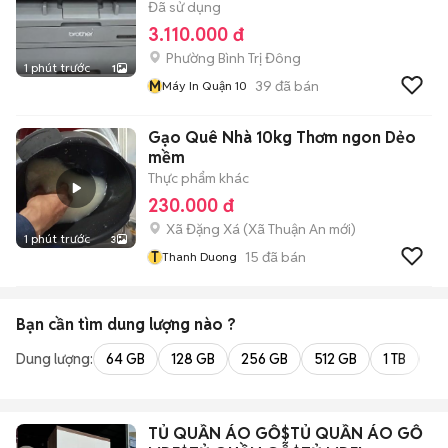
Đã sử dụng
3.110.000 đ
Phường Bình Trị Đông
1 phút trước
1
M
39
đã bán
Máy In Quận 10
Gạo Quê Nhà 10kg Thơm ngon Dẻo
mềm
Thực phẩm khác
230.000 đ
Xã Đặng Xá
(
Xã Thuận An
mới)
1 phút trước
3
T
15
đã bán
Thanh Duong
Bạn cần tìm
dung lượng
nào ?
Dung lượng:
64 GB
128 GB
256 GB
512 GB
1 TB
2 
TỦ QUẦN ÁO GỖ$TỦ QUẦN ÁO GỖ