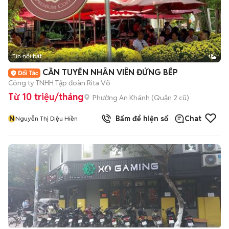
Tin nổi bật
1
CẦN TUYỂN NHÂN VIÊN ĐỨNG BẾP
Công ty TNHH Tập đoàn Rita Võ
Từ 10 triệu/tháng
Phường An Khánh (Quận 2 cũ)
N
Bấm để hiện số
Chat
Nguyễn Thị Diệu Hiền