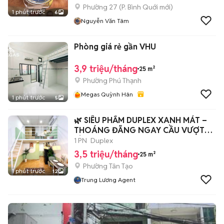
Phường 27
(
P. Bình Quới
mới)
1 phút trước
6
Nguyễn Văn Tâm
Phòng giá rẻ gần VHU
3,9 triệu/tháng
25 m²
Phường Phú Thạnh
Megas Quỳnh Hân
1 phút trước
5
🌿 SIÊU PHẨM DUPLEX XANH MÁT –
THOÁNG ĐÃNG NGAY CẦU VƯỢT
TỈNH LỘ 10
1 PN
Duplex
3,5 triệu/tháng
25 m²
Phường Tân Tạo
1 phút trước
12
Trung Lương Agent