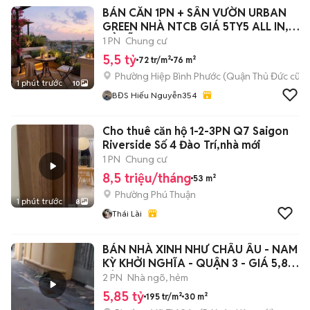
BÁN CĂN 1PN + SÂN VƯỜN URBAN
GREEN NHÀ NTCB GIÁ 5TY5 ALL IN,
SỔ SẴN
1 PN
Chung cư
5,5 tỷ
72 tr/m²
76 m²
Phường Hiệp Bình Phước (Quận Thủ Đức cũ)
1 phút trước
10
BĐS Hiếu Nguyễn354
Cho thuê căn hộ 1-2-3PN Q7 Saigon
Riverside Số 4 Đào Trí,nhà mới
1 PN
Chung cư
8,5 triệu/tháng
53 m²
Phường Phú Thuận
1 phút trước
8
Thái Lài
BÁN NHÀ XINH NHƯ CHÂU ÂU - NAM
KỲ KHỞI NGHĨA - QUẬN 3 - GIÁ 5,85
TỶ
2 PN
Nhà ngõ, hẻm
5,85 tỷ
195 tr/m²
30 m²