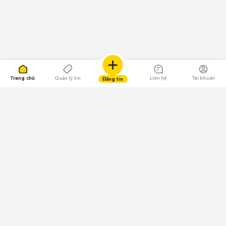
Trang chủ
Quản lý tin
Liên hệ
Tài khoản
Đăng tin
109.000 Bình chọn
Tải ứng dụng Chợ Tốt
Về Chợ Tốt
Quy chế sàn
Chính sách bảo mật
Giải quyết tranh chấp