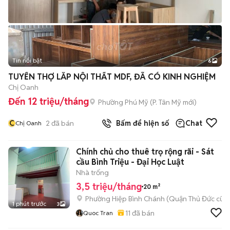
Tin nổi bật
6
+
2
TUYỂN THỢ LẮP NỘI THẤT MDF, ĐÃ CÓ KINH NGHIỆM
Chị Oanh
Đến 12 triệu/tháng
Phường Phú Mỹ
(
P. Tân Mỹ
mới)
C
2
đã bán
Bấm để hiện số
Chat
Chị Oanh
Chính chủ cho thuê trọ rộng rãi - Sát
cầu Bình Triệu - Đại Học Luật
Nhà trống
3,5 triệu/tháng
20 m²
Phường Hiệp Bình Chánh (Quận Thủ Đức cũ)
1 phút trước
3
11
đã bán
Quoc Tran