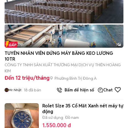
Tin nổi bật
3
TUYỂN NHÂN VIÊN ĐỨNG MÁY BĂNG KEO LƯƠNG
10TR
CÔNG TY TNHH SẢN XUẤT THƯƠNG MẠI DỊCH VỤ THIÊN HOÀNG
KIM
Đến 12 triệu/tháng
Phường Bình Trị Đông A
18
đã bán
Bấm để hiện số
Chat
Mr Nhật
Rolet Size 35 Cổ Măt Xanh nét máy tự
động
Đã sử dụng
Đồ nam
1.550.000 đ