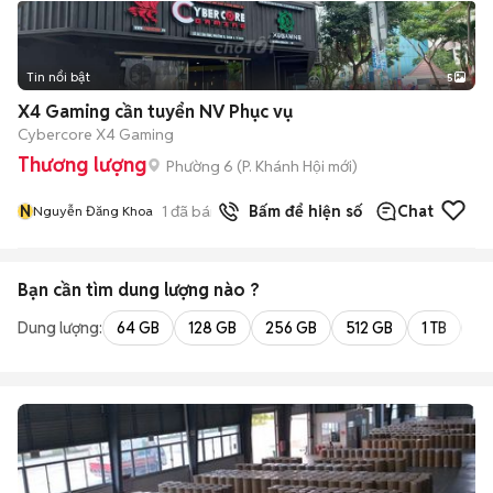
Tin nổi bật
5
X4 Gaming cần tuyển NV Phục vụ
Cybercore X4 Gaming
Thương lượng
Phường 6
(
P. Khánh Hội
mới)
N
1
đã bán
Bấm để hiện số
Chat
Nguyễn Đăng Khoa
Bạn cần tìm
dung lượng
nào ?
Dung lượng:
64 GB
128 GB
256 GB
512 GB
1 TB
2 