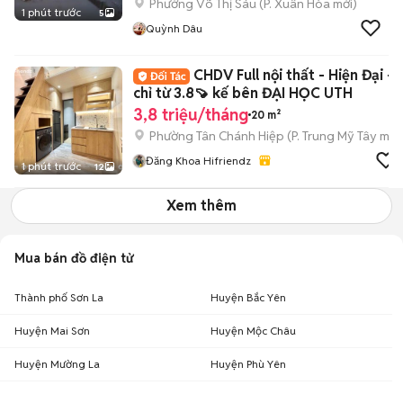
Phường Võ Thị Sáu
(
P. Xuân Hòa
mới)
1 phút trước
5
Quỳnh Dâu
CHDV Full nội thất - Hiện Đại -
chỉ từ 3.8🍠 kế bên ĐẠI HỌC UTH
3,8 triệu/tháng
20 m²
Phường Tân Chánh Hiệp
(
P. Trung Mỹ Tây
mới
Đăng Khoa Hifriendz
1 phút trước
12
Xem thêm
Mua bán đồ điện tử
Thành phố Sơn La
Huyện Bắc Yên
Huyện Mai Sơn
Huyện Mộc Châu
Huyện Mường La
Huyện Phù Yên