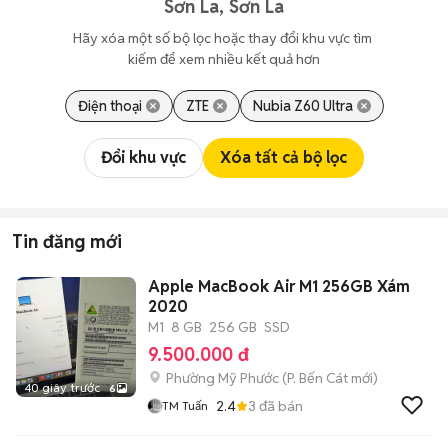
Sơn La, Sơn La
Hãy xóa một số bộ lọc hoặc thay đổi khu vực tìm 
kiếm để xem nhiều kết quả hơn
Điện thoại
ZTE
Nubia Z60 Ultra
Đổi khu vực
Xóa tất cả bộ lọc
Tin đăng mới
Apple MacBook Air M1 256GB Xám
2020
M1
8 GB
256 GB
SSD
9.500.000 đ
Phường Mỹ Phước
(
P. Bến Cát
mới)
40 giây trước
6
2.4
3
đã bán
TM Tuấn