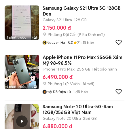
Samsung Galaxy S21 Ultra 5G 128GB
Đen
Galaxy S21 Ultra
128 GB
2.150.000 đ
Phường Đội Cấn
(
P. Ba Đình
mới)
1 phút trước
4
N
5.0
21
đã bán
Nguyen Ha
Apple iPhone 11 Pro Max 256GB Xám
Mỹ 98-98.5%
iPhone 11 Pro Max
256 GB
Hết bảo hành
6.490.000 đ
Phường 1
(
P. Vườn Lài
mới)
1 phút trước
5
1
đã bán
Hội Đồ Điện Tử
Samsung Note 20 Ultra-5G-Ram
12GB/256GB Việt Nam
Galaxy Note 20 Ultra
256 GB
6.880.000 đ