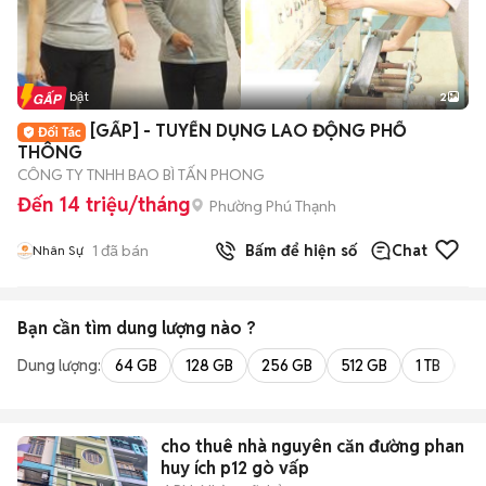
Tin nổi bật
2
[GẤP] - TUYỂN DỤNG LAO ĐỘNG PHỔ
THÔNG
CÔNG TY TNHH BAO BÌ TẤN PHONG
Đến 14 triệu/tháng
Phường Phú Thạnh
1
đã bán
Bấm để hiện số
Chat
Nhân Sự
Bạn cần tìm
dung lượng
nào ?
Dung lượng:
64 GB
128 GB
256 GB
512 GB
1 TB
2 
cho thuê nhà nguyên căn đường phan
huy ích p12 gò vấp