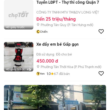
Tuyển LĐPT - Thợ thi công Quận 7
CÔNG TY TNHH MTV TM&DV LONG VIỆT
Đến 25 triệu/tháng
Phường Tân Quy
(
P. Tân Hưng
mới)
40 giây trước
C
Chiến
Xe đẩy em bé Gấp gọn
Đã sử dụng
Đồ cho bé
450.000 đ
Phường Tân Thới Hòa
(
P. Phú Thạnh
mới)
40 giây trước
6
Y
1.0
67
đã bán
Yen