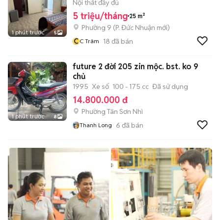
Nội thất đầy đủ
5 triệu/tháng
25 m²
Phường 9
(
P. Đức Nhuận
mới)
1 phút trước
5
C
18
đã bán
C Trâm
future 2 đời 205 zin mộc. bst. ko 9
chủ
1995
Xe số
100 - 175 cc
Đã sử dụng
14.800.000 đ
Phường Tân Sơn Nhì
1 phút trước
8
6
đã bán
Thanh Long