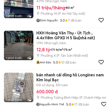
4 PN
Nhà ngõ, hẻm
11 triệu/tháng
80 m²
Phường 14
(
P. An Hội Tây
mới)
1 phút trước
3
3.0
7
đã bán
Định Nguyễn
HXH Hoàng Văn Thụ - Út Tịch ,
4.4x118m GPXD H 5 lầu[nhà nát)
1 PN
Nhà ngõ, hẻm
12,8 tỷ
171 tr/m²
75 m²
Phường 4
(
P. Tân Sơn Nhất
mới)
1 phút trước
3
A
5.0
10
đã bán
Anh Bảo
bán nhanh cái đồng hồ Longines nam
Kim loại Bạc
Đã sử dụng
Đồ nam
600.000 đ
Phường Tương Bình Hiệp
(
P. Chánh Hiệp
mới)
1 phút trước
3
5.0
17
đã bán
Nguyễn Minh Thế