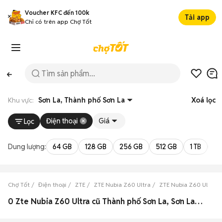
Voucher KFC đến 100k
Tải app
Chỉ có trên app Chợ Tốt
Khu vực:
Sơn La, Thành phố Sơn La
Xoá lọc
Điện thoại
Giá
Lọc
Dung lượng:
64 GB
128 GB
256 GB
512 GB
1 TB
2 
Chợ Tốt
Điện thoại
ZTE
ZTE Nubia Z60 Ultra
ZTE Nubia Z60 Ultra S
0 Zte Nubia Z60 Ultra cũ Thành phố Sơn La, Sơn La đẹp