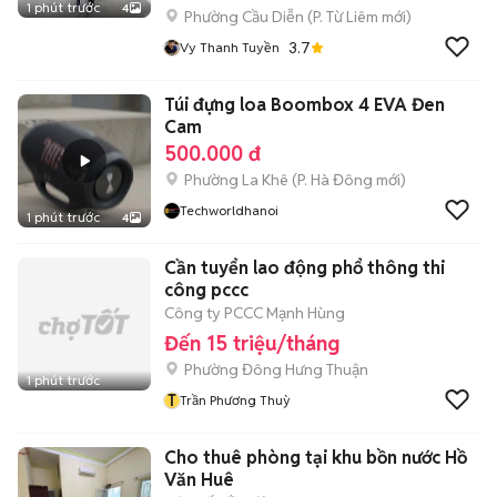
1 phút trước
4
Phường Cầu Diễn
(
P. Từ Liêm
mới)
3.7
Vy Thanh Tuyền
Túi đựng loa Boombox 4 EVA Đen
Cam
500.000 đ
Phường La Khê
(
P. Hà Đông
mới)
Techworldhanoi
1 phút trước
4
Cần tuyển lao động phổ thông thi
công pccc
Công ty PCCC Mạnh Hùng
Đến 15 triệu/tháng
Phường Đông Hưng Thuận
1 phút trước
T
Trần Phương Thuỳ
Cho thuê phòng tại khu bồn nước Hồ
Văn Huê