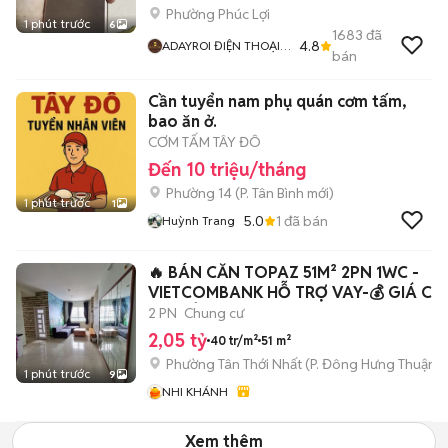
Phường Phúc Lợi
1 phút trước
6
1683
đã
4.8
ADAYROI ĐIỆN THOẠI
bán
RUBY
Cần tuyển nam phụ quán cơm tấm,
bao ăn ở.
CƠM TẤM TÂY ĐÔ
Đến 10 triệu/tháng
Phường 14
(
P. Tân Bình
mới)
1 phút trước
1
5.0
1
đã bán
Huỳnh Trang
🔥 BÁN CĂN TOPAZ 51M² 2PN 1WC -
VIETCOMBANK HỖ TRỢ VAY-💰 GIÁ CHỈ
2.05TỶ
2 PN
Chung cư
2,05 tỷ
40 tr/m²
51 m²
Phường Tân Thới Nhất
(
P. Đông Hưng Thuận
m
1 phút trước
9
NHI KHÁNH
Xem thêm