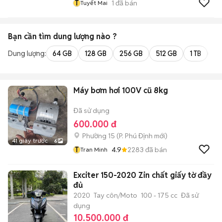
T
1
đã bán
Tuyết Mai
Bạn cần tìm
dung lượng
nào ?
Dung lượng:
64 GB
128 GB
256 GB
512 GB
1 TB
2 
Máy bơm hơi 100V cũ 8kg
Đã sử dụng
600.000 đ
Phường 15
(
P. Phú Định
mới)
41 giây trước
6
T
4.9
2283
đã bán
Tran Minh
Exciter 150-2020 Zin chất giấy tờ đầy
đủ
2020
Tay côn/Moto
100 - 175 cc
Đã sử
dụng
10.500.000 đ