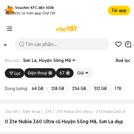
Voucher KFC đến 100k
Tải app
Chỉ có trên app Chợ Tốt
Khu vực:
Sơn La, Huyện Sông Mã
Xoá lọc
Điện thoại
67
Giá
Lọc
Dung lượng:
64 GB
128 GB
256 GB
512 GB
1 TB
2 
Chợ Tốt
Điện thoại
ZTE
ZTE Nubia Z60 Ultra
ZTE Nubia Z60 Ultra S
0 Zte Nubia Z60 Ultra cũ Huyện Sông Mã, Sơn La đẹp