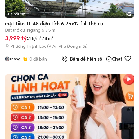
Tin nổi bật
6
+
2
mặt tiền TL 48 diện tích 6,75x12 full thổ cư
Đất thổ cư
Ngang 6,75 m
3,999 tỷ
51 tr/m²
78 m²
Phường Thạnh Lộc
(
P. An Phú Đông
mới)
10
đã bán
Bấm để hiện số
Chat
Thang