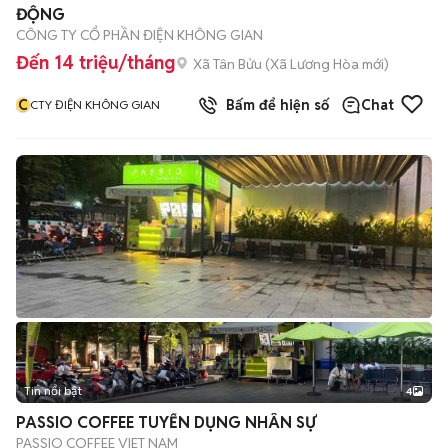
ĐỘNG
CÔNG TY CỔ PHẦN ĐIỆN KHÔNG GIAN
Đến 14 triệu/tháng
Xã Tân Bửu
(
Xã Lương Hòa
mới)
C
Bấm để hiện số
Chat
CTY ĐIỆN KHÔNG GIAN
Tin nổi bật
4
PASSIO COFFEE TUYỂN DỤNG NHÂN SỰ
PASSIO COFFEE VIET NAM