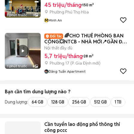
45 triệu/tháng
150 m²
Phường Phú Thọ Hòa
1 phút trước
3
M
Minh An
🌈CHO THUÊ PHÒNG BAN
CÔNG💥NTCB - NHÀ MỚI📍GẦN ĐH
HỒNG BÀNG - ĐH UEF
Nội thất đầy đủ
5,7 triệu/tháng
28 m²
Phường 17
(
P. Gia Định
mới)
1 phút trước
8
Đăng Tuấn Apartment
Bạn cần tìm
dung lượng
nào ?
Dung lượng:
64 GB
128 GB
256 GB
512 GB
1 TB
2 
Cần tuyển lao động phổ thông thi
công pccc