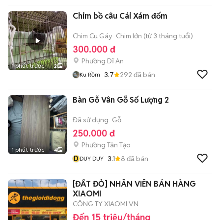
Chim bồ câu Cái Xám đốm
Chim Cu Gáy
Chim lớn (từ 3 tháng tuổi)
300.000 đ
Phường Dĩ An
1 phút trước
2
3.7
292
đã bán
Ku Rồm
Bàn Gỗ Vân Gỗ Số Lượng 2
Đã sử dụng
Gỗ
250.000 đ
Phường Tân Tạo
1 phút trước
4
D
3.1
8
đã bán
DUY DUY
[ĐẤT ĐỎ] NHÂN VIÊN BÁN HÀNG
XIAOMI
CÔNG TY XIAOMI VN
Đến 15 triệu/tháng