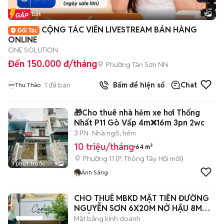
Tin nổi bật
1
CỘNG TÁC VIÊN LIVESTREAM BÁN HÀNG
ONLINE
ONE SOLUTION
Đến 150.000 đ/tháng
Phường Tân Sơn Nhì
1
đã bán
Bấm để hiện số
Chat
Thu Thảo
🎁Cho thuê nhà hẻm xe hơi Thống
Nhất P11 Gò Vấp 4m❌16m 3pn 2wc
3 PN
Nhà ngõ, hẻm
10 triệu/tháng
64 m²
Phường 11
(
P. Thông Tây Hội
mới)
1 phút trước
9
Ánh Sáng
CHO THUÊ MBKD MẶT TIỀN ĐƯỜNG
NGUYỄN SƠN 6X20M NỞ HẬU 8M
TRỐNG SẠCH ĐẸP
Mặt bằng kinh doanh