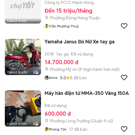
Công ty PCCC Mạnh Hùng
Đến 15 triệu/tháng
Phường Đông Hưng Thuận
1 phút trước
T
Trần Phương Thuỳ
Yamaha Janus Đỏ Nữ Xe tay ga
2018
Tay ga
Đã sử dụng
14.700.000 đ
Phường Mỹ An
(
P. Ngũ Hành Sơn
mới)
1 phút trước
2
5.0
8
đã bán
Anne
Máy hàn điện tử MMA-350 Vàng 150A
Đã sử dụng
600.000 đ
Phường Long Trường (Quận 9 cũ)
1 phút trước
5
P
17
đã bán
Phong Tôn