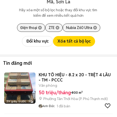
Mã, Sơn La
Hãy xóa một số bộ lọc hoặc thay đổi khu vực tìm 
kiếm để xem nhiều kết quả hơn
Điện thoại
ZTE
Nubia Z60 Ultra
Đổi khu vực
Xóa tất cả bộ lọc
Tin đăng mới
KHU TÔ HIỆU - 8.2 x 20 - TRỆT 4 LẦU
- TM - PCCC
Văn phòng
50 triệu/tháng
800 m²
Phường Tân Thới Hòa
(
P. Phú Thạnh
mới)
39 giây trước
7
1
đã bán
Anh Đức