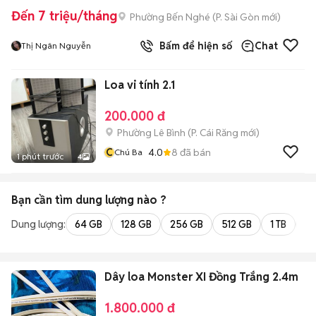
Đến 7 triệu/tháng
Phường Bến Nghé
(
P. Sài Gòn
mới)
Bấm để hiện số
Chat
Thị Ngân Nguyễn
Loa vi tính 2.1
200.000 đ
Phường Lê Bình
(
P. Cái Răng
mới)
C
4.0
8
đã bán
Chú Ba
1 phút trước
4
Bạn cần tìm
dung lượng
nào ?
Dung lượng:
64 GB
128 GB
256 GB
512 GB
1 TB
2 
Dây loa Monster XI Đồng Trắng 2.4m
1.800.000 đ