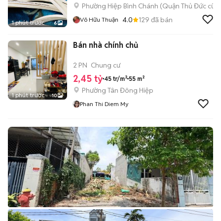
Phường Hiệp Bình Chánh (Quận Thủ Đức cũ)
4.0
129
đã bán
Võ Hữu Thuận
1 phút trước
6
Bán nhà chính chủ
2 PN
Chung cư
2,45 tỷ
45 tr/m²
55 m²
Phường Tân Đông Hiệp
1 phút trước
10
Phan Thi Diem My