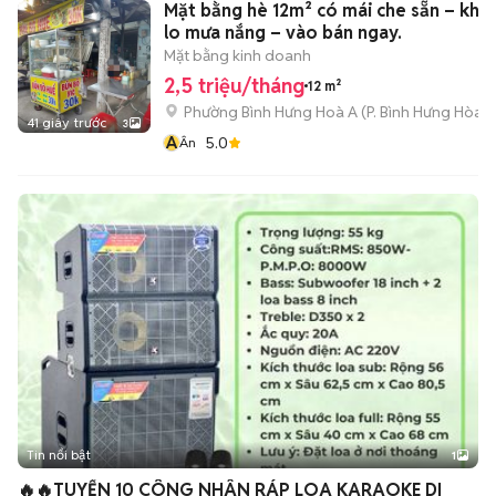
Mặt bằng hè 12m² có mái che sẵn – khô
lo mưa nắng – vào bán ngay.
Mặt bằng kinh doanh
2,5 triệu/tháng
12 m²
Phường Bình Hưng Hoà A
(
P. Bình Hưng Hòa
m
41 giây trước
3
Â
5.0
Ân
Tin nổi bật
1
🔥🔥TUYỂN 10 CÔNG NHÂN RÁP LOA KARAOKE DI