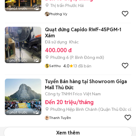
Thị trấn Phước Hải
1 phút trước
1
Phương Vy
Quạt đứng Capido RWF-45PGM-1
Xám
Đã sử dụng
Khác
400.000 đ
Phường 6
(
P. Bình Đông
mới)
1 phút trước
3
S
4.0
13
đã bán
Satthu
Tuyển Bán hàng tại Showroom Giga
Mall Thủ Đức
Công ty TNHH Frico Việt Nam
Đến 20 triệu/tháng
Phường Hiệp Bình Chánh (Quận Thủ Đức cũ)
1 phút trước
5
Thanh Tuyền
Xem thêm