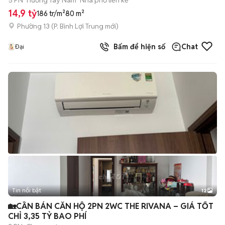
5 PN
Hướng Tây Nam
Nhà phố liền kề
14,9 tỷ
186 tr/m²
80 m²
Phường 13
(
P. Bình Lợi Trung
mới)
Bấm để hiện số
Chat
Đại
Tin nổi bật
12
+
2
🏡CẦN BÁN CĂN HỘ 2PN 2WC THE RIVANA – GIÁ TỐT
CHỈ 3,35 TỶ BAO PHÍ