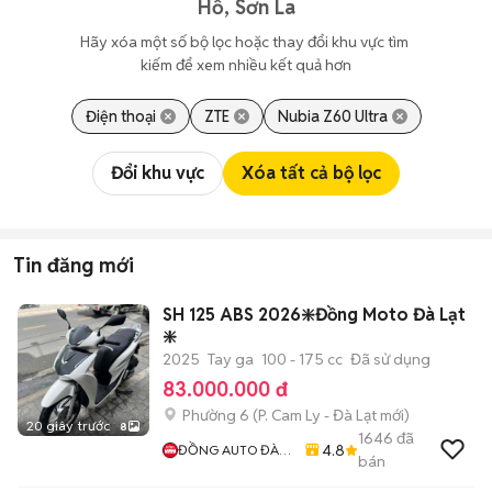
Hồ, Sơn La
Hãy xóa một số bộ lọc hoặc thay đổi khu vực tìm 
kiếm để xem nhiều kết quả hơn
Điện thoại
ZTE
Nubia Z60 Ultra
Đổi khu vực
Xóa tất cả bộ lọc
Tin đăng mới
SH 125 ABS 2026❇️Đồng Moto Đà Lạt
❇️
2025
Tay ga
100 - 175 cc
Đã sử dụng
83.000.000 đ
Phường 6
(
P. Cam Ly - Đà Lạt
mới)
20 giây trước
8
1646
đã
4.8
ĐỒNG AUTO ĐÀ
bán
LẠT