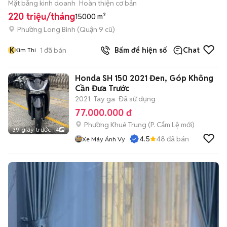
Mặt bằng kinh doanh
Hoàn thiện cơ bản
220 triệu/tháng
15000 m²
Phường Long Bình (Quận 9 cũ)
K
1
đã bán
Bấm để hiện số
Chat
Kim Thi
Honda SH 150 2021 Đen, Góp Không
Cần Đưa Trước
2021
Tay ga
Đã sử dụng
77.000.000 đ
Phường Khuê Trung
(
P. Cẩm Lệ
mới)
39 giây trước
4
4.5
48
đã bán
Xe Máy Ánh Vy