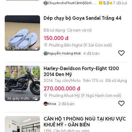
5.0
7
đã bán
ChuyênchoThuêCănhộDịchvụ
ChungcưTPThủĐức
Dép chạy bộ Goya Sandal Trắng 44
Đã sử dụng
Cả nam và nữ
150.000 đ
Phường Bến Nghé
(
P. Sài Gòn
mới)
35 giây trước
2
4
đã bán
Nguyễn Hoàng Khải
Harley-Davidson Forty-Eight 1200
2014 Đen Mỹ
2014
Tay côn/Moto
Trên 175 cc
Đã sử dụng
270.000.000 đ
Phường Khuê Mỹ
(
P. Ngũ Hành Sơn
mới)
36 giây trước
7
2
đã bán
Khoa
CĂN HỘ 1 PHÒNG NGỦ TẠI KHU VỰC
KHUÊ MỸ - GẦN BIỂN
1 PN
Căn hộ dịch vụ, mini