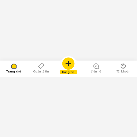
Trang chủ
Quản lý tin
Liên hệ
Tài khoản
Đăng tin
109.000 Bình chọn
Tải ứng dụng Chợ Tốt