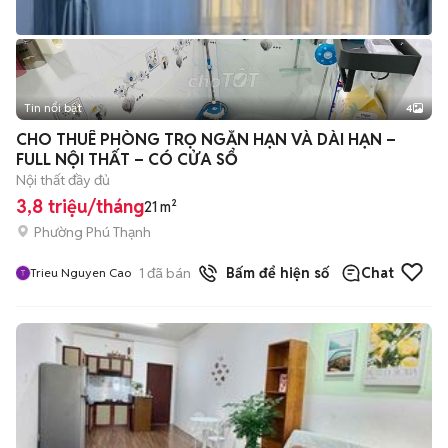
Tin nổi bật
4
CHO THUÊ PHÒNG TRỌ NGẮN HẠN VÀ DÀI HẠN –
FULL NỘI THẤT – CÓ CỬA SỔ
Nội thất đầy đủ
3,8 triệu/tháng
21 m²
Phường Phú Thạnh
1
đã bán
Bấm để hiện số
Chat
Trieu Nguyen Cao