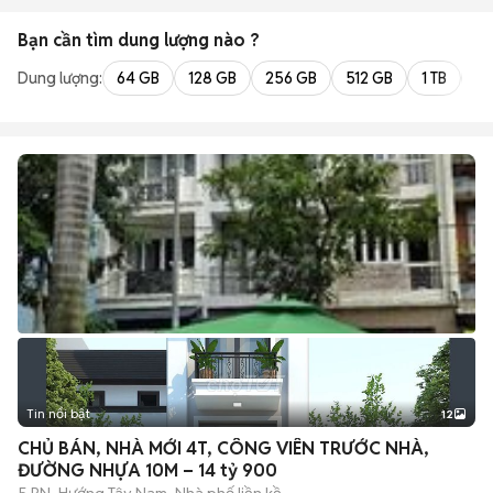
Bạn cần tìm
dung lượng
nào ?
Dung lượng:
64 GB
128 GB
256 GB
512 GB
1 TB
2 
Tin nổi bật
12
+
2
CHỦ BÁN, NHÀ MỚI 4T, CÔNG VIÊN TRƯỚC NHÀ,
ĐƯỜNG NHỰA 10M – 14 tỷ 900