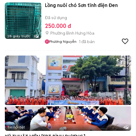
Lồng nuôi chó Sơn tĩnh điện Đen
Đã sử dụng
250.000 đ
Phường Bình Hưng Hòa
28 giây trước
3
1
đã bán
Phương Nguyễn
Tin nổi bật
4