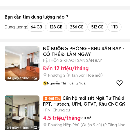
Bạn cần tìm
dung lượng
nào ?
Dung lượng:
64 GB
128 GB
256 GB
512 GB
1 TB
2 
NỮ BUỒNG PHÒNG - KHU SÂN BAY -
CÓ THỂ ĐI LÀM NGAY
HỆ THỐNG KHÁCH SẠN SÂN BAY
Đến 12 triệu/tháng
Phường 2
(
P. Tân Sơn Hòa
mới)
34 giây trước
1
N
Nguyễn Thị Hoàng Ngân
Căn hộ mới sát Ngã Tư Thủ đức
FPT, Hutech, UFM, GTVT, Khu CNC Q9
1 PN
Chung cư
4,5 triệu/tháng
30 m²
Phường Hiệp Phú (Quận 9 cũ)
(
P. Tăng Nhơn 
34 giây trước
11