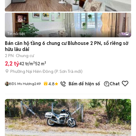
Tin nổi bật
12
+
2
Bán căn hộ tầng 6 chung cư Bluhouse 2 PN, sổ riêng sở
hữu lâu dài
2 PN
Chung cư
2,2 tỷ
42 tr/m²
52 m²
Phường Nại Hiên Đông
(
P. Sơn Trà
mới)
4.8
7
đã bán
Bấm để hiện số
Chat
BĐS Ms Hương249