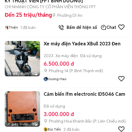
KỸ THUẬT VIÊN [FPT BÌNH DƯƠNG]
CHI NHÁNH CÔNG TY CỔ PHẦN VIỄN THÔNG FPT
Đến 25 triệu/tháng
Phường Dĩ An
1
đã bán
Bấm để hiện số
Chat
Thiện
Xe máy điện Yadea XBull 2023 Đen
2023
Xe máy điện
Đã sử dụng
6.500.000 đ
Phường 14
(
P. Bình Thạnh
mới)
29 giây trước
5
Vuong Hao
Cảm biến ifm electronic ID5046 Cam
Đã sử dụng
3.000.000 đ
Phường Hòa Khánh Bắc
(
P. Liên Chiểu
mới)
31 giây trước
2
b
2
đã bán
Bùi Tiến