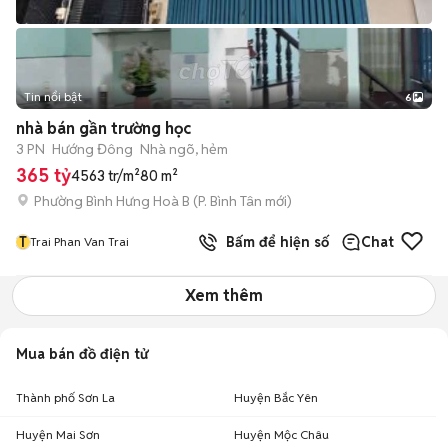
Tin nổi bật
6
+
2
nhà bán gần trường học
3 PN
Hướng Đông
Nhà ngõ, hẻm
365 tỷ
4563 tr/m²
80 m²
Phường Bình Hưng Hoà B
(
P. Bình Tân
mới)
T
Bấm để hiện số
Chat
Trai Phan Van Trai
Xem thêm
Mua bán đồ điện tử
Thành phố Sơn La
Huyện Bắc Yên
Huyện Mai Sơn
Huyện Mộc Châu