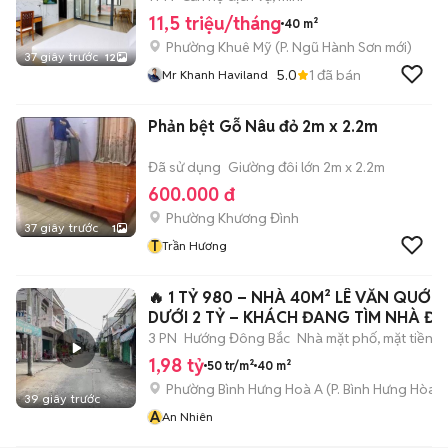
11,5 triệu/tháng
40 m²
Phường Khuê Mỹ
(
P. Ngũ Hành Sơn
mới)
37 giây trước
12
5.0
1
đã bán
Mr Khanh Haviland
Phản bệt Gỗ Nâu đỏ 2m x 2.2m
Đã sử dụng
Giường đôi lớn 2m x 2.2m
600.000 đ
Phường Khương Đình
37 giây trước
1
T
Trần Hương
🔥 1 TỶ 980 – NHÀ 40M² LÊ VĂN QUỚI |
DƯỚI 2 TỶ – KHÁCH ĐANG TÌM NHÀ Đ
3 PN
Hướng Đông Bắc
Nhà mặt phố, mặt tiền
1,98 tỷ
50 tr/m²
40 m²
Phường Bình Hưng Hoà A
(
P. Bình Hưng Hòa
m
39 giây trước
A
An Nhiên