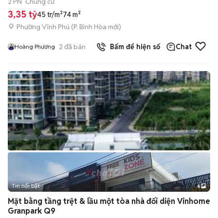
2 PN
Chung cư
3,35 tỷ
45 tr/m²
74 m²
Phường Vĩnh Phú
(
P. Bình Hòa
mới)
2
đã bán
Bấm để hiện số
Chat
Hoàng Phương
Tin nổi bật
6
+
2
Mặt bằng tầng trệt & lầu một tòa nhà đối diện Vinhome
Granpark Q9