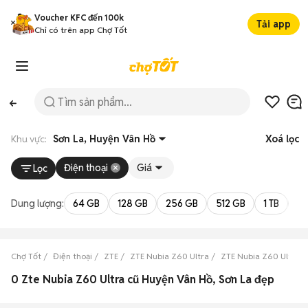
Voucher KFC đến 100k
Tải app
Chỉ có trên app Chợ Tốt
Khu vực:
Sơn La, Huyện Vân Hồ
Xoá lọc
Điện thoại
Giá
Lọc
Dung lượng:
64 GB
128 GB
256 GB
512 GB
1 TB
2 
Chợ Tốt
Điện thoại
ZTE
ZTE Nubia Z60 Ultra
ZTE Nubia Z60 Ultra S
0 Zte Nubia Z60 Ultra cũ Huyện Vân Hồ, Sơn La đẹp