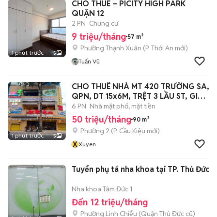
CHO THUÊ – PICITY HIGH PARK
QUẬN 12
2 PN
Chung cư
9 triệu/tháng
57 m²
Phường Thạnh Xuân
(
P. Thới An
mới)
1 phút trước
5
Tuấn Vũ
CHO THUÊ NHÀ MT 420 TRƯỜNG SA,
QPN, DT 15x6M, TRỆT 3 LẦU ST, GIÁ
50TR
6 PN
Nhà mặt phố, mặt tiền
50 triệu/tháng
90 m²
Phường 2
(
P. Cầu Kiệu
mới)
1 phút trước
5
X
Xuyen
Tuyển phụ tá nha khoa tại TP. Thủ Đức
Nha khoa Tâm Đức 1
Đến 12 triệu/tháng
Phường Linh Chiểu (Quận Thủ Đức cũ)