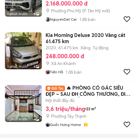
2.168.000.000 đ
Phường Phú Mỹ
(
P. Tân Mỹ
mới)
1 phút trước
5
1
đã bán
NguyenDat Car
Kia Morning Deluxe 2020 Vàng cát
61.475 km
2020
61.475 km
Xăng
Tự động
248.000.000 đ
Xã An Khánh
1 phút trước
5
1
đã bán
Tiến Hồ
🔥 PHÒNG CÓ GÁC SIÊU
ĐẸP – SAU ĐH CÔNG THƯƠNG, ĐI
HỌC CHƯA ĐẾN 2 PHÚT
Nội thất đầy đủ
3,6 triệu/tháng
22 m²
Phường Tây Thạnh
1 phút trước
4
Quốc Hưng Home