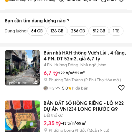
Bạn cần tìm
dung lượng
nào ?
Dung lượng:
64 GB
128 GB
256 GB
512 GB
1 TB
2 
Bán nhà HXH thông Vườn Lài , 4 tầng,
4 PN, DT 52m2, giá 6,7 tỷ
4 PN
Hướng Đông
Nhà ngõ, hẻm
6,7 tỷ
129 tr/m²
52 m²
Phường Tân Thành
(
P. Phú Thọ Hòa
mới)
1 phút trước
5
5.0
11
đã bán
Huy Vo
BÁN ĐẤT SỔ HỒNG RIÊNG - LÔ M22
DỰ ÁN VN1234 LONG PHƯỚC Q9
Đất thổ cư
2,35 tỷ
43 tr/m²
55 m²
Phường Long Phước (Quận 9 cũ)