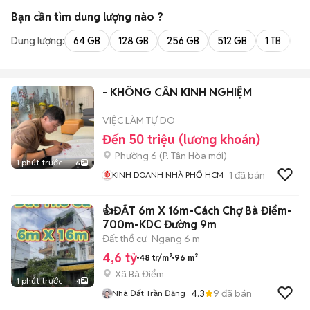
Bạn cần tìm
dung lượng
nào ?
Dung lượng:
64 GB
128 GB
256 GB
512 GB
1 TB
2 
- KHÔNG CẦN KINH NGHIỆM
VIỆC LÀM TỰ DO
Đến 50 triệu (lương khoán)
Phường 6
(
P. Tân Hòa
mới)
1 phút trước
6
1
đã bán
KINH DOANH NHÀ PHỐ HCM
👍ĐẤT 6m X 16m-Cách Chợ Bà Điểm-
700m-KDC Đường 9m
Đất thổ cư
Ngang 6 m
4,6 tỷ
48 tr/m²
96 m²
Xã Bà Điểm
1 phút trước
4
4.3
9
đã bán
Nhà Đất Trần Đăng