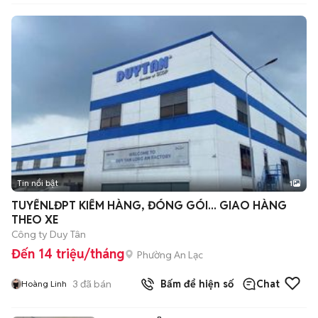
Tin nổi bật
1
TUYỂNLĐPT KIỂM HÀNG, ĐÓNG GÓI... GIAO HÀNG
THEO XE
Công ty Duy Tân
Đến 14 triệu/tháng
Phường An Lạc
3
đã bán
Bấm để hiện số
Chat
Hoàng Linh