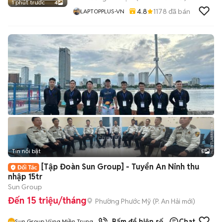
1 phút trước
4
4.8
1178
đã bán
LAPTOPPLUS-VN
Tin nổi bật
5
[Tập Đoàn Sun Group] - Tuyển An Ninh thu
nhập 15tr
Sun Group
Đến 15 triệu/tháng
Phường Phước Mỹ
(
P. An Hải
mới)
Bấm để hiện số
Chat
Sun Group Vùng Miền Trung