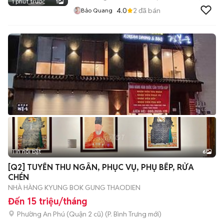
1 phút trước
1
4.0
2
đã bán
Bảo Quang
Tin nổi bật
6
+
2
[Q2] TUYỂN THU NGÂN, PHỤC VỤ, PHỤ BẾP, RỬA
CHÉN
NHÀ HÀNG KYUNG BOK GUNG THAODIEN
Đến 15 triệu/tháng
Phường An Phú (Quận 2 cũ)
(
P. Bình Trưng
mới)