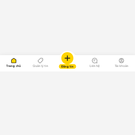
Trang chủ
Quản lý tin
Liên hệ
Tài khoản
Đăng tin
109.000 Bình chọn
Tải ứng dụng Chợ Tốt