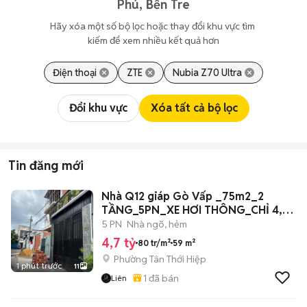
Phú, Bến Tre
Hãy xóa một số bộ lọc hoặc thay đổi khu vực tìm 
kiếm để xem nhiều kết quả hơn
Điện thoại
ZTE
Nubia Z70 Ultra
Đổi khu vực
Xóa tất cả bộ lọc
Tin đăng mới
Nhà Q12 giáp Gò Vấp _75m2_2
TẦNG_5PN_XE HƠI THÔNG_CHỈ 4,7
Tỷ
5 PN
Nhà ngõ, hẻm
4,7 tỷ
80 tr/m²
59 m²
Phường Tân Thới Hiệp
1 phút trước
11
1
đã bán
Liên