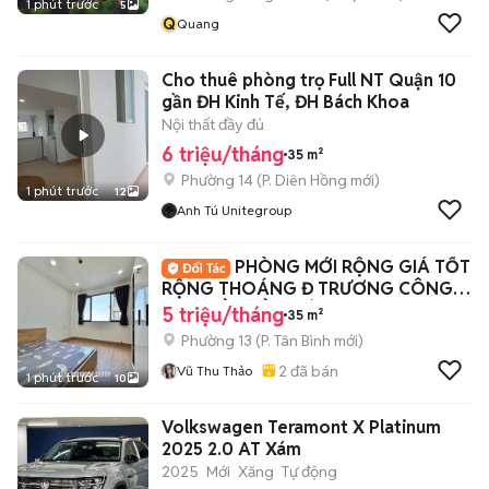
1 phút trước
5
Q
Quang
Cho thuê phòng trọ Full NT Quận 10
gần ĐH Kinh Tế, ĐH Bách Khoa
Nội thất đầy đủ
6 triệu/tháng
35 m²
Phường 14
(
P. Diên Hồng
mới)
1 phút trước
12
Anh Tú Unitegroup
PHÒNG MỚI RỘNG GIÁ TỐT
RỘNG THOÁNG Đ TRƯƠNG CÔNG
ĐỊNH GẦN BẦU CÁT
5 triệu/tháng
35 m²
Phường 13
(
P. Tân Bình
mới)
2
đã bán
Vũ Thu Thảo
1 phút trước
10
Volkswagen Teramont X Platinum
2025 2.0 AT Xám
2025
Mới
Xăng
Tự động