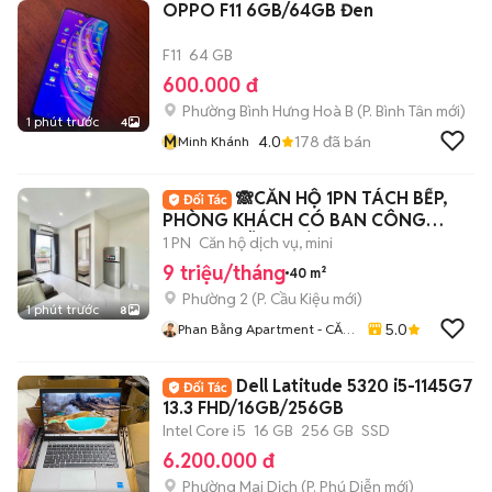
OPPO F11 6GB/64GB Đen
F11
64 GB
600.000 đ
Phường Bình Hưng Hoà B
(
P. Bình Tân
mới)
1 phút trước
4
M
4.0
178
đã bán
Minh Khánh
🙈CĂN HỘ 1PN TÁCH BẾP,
PHÒNG KHÁCH CÓ BAN CÔNG
NGAY NGÃ 4 PHÚ NHUẬN🙉
1 PN
Căn hộ dịch vụ, mini
9 triệu/tháng
40 m²
Phường 2
(
P. Cầu Kiệu
mới)
1 phút trước
8
5.0
Phan Bằng Apartment - CĂN
HỘ DỊCH VỤ
Dell Latitude 5320 i5-1145G7
13.3 FHD/16GB/256GB
Intel Core i5
16 GB
256 GB
SSD
6.200.000 đ
Phường Mai Dịch
(
P. Phú Diễn
mới)