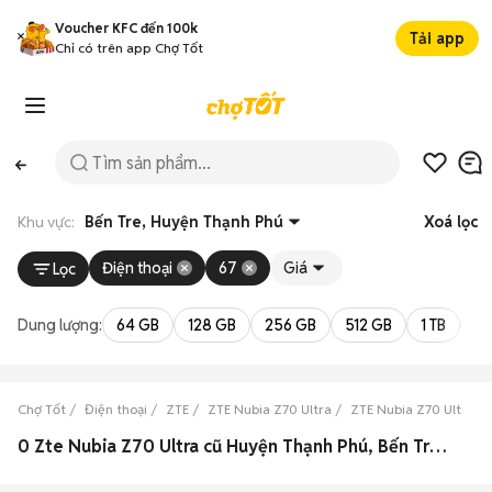
Voucher KFC đến 100k
Tải app
Chỉ có trên app Chợ Tốt
Khu vực:
Bến Tre, Huyện Thạnh Phú
Xoá lọc
Điện thoại
67
Giá
Lọc
Dung lượng:
64 GB
128 GB
256 GB
512 GB
1 TB
2 
Chợ Tốt
Điện thoại
ZTE
ZTE Nubia Z70 Ultra
ZTE Nubia Z70 Ultra B
0 Zte Nubia Z70 Ultra cũ Huyện Thạnh Phú, Bến Tre đẹp