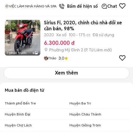
1
đã bán
Bấm để hiện số
Chat
VIỆC LÀM NHÀ HÀNG VÀ SPA
Sirius Fi, 2020, chính chủ nhà đổi xe
cần bán, 98%
2020
Xe số
100 - 175 cc
Đã sử dụng
6.300.000 đ
Phường Mỹ Đình 2
(
P. Từ Liêm
mới)
1 phút trước
5
3.0
Thảo
Xem thêm
Mua bán đồ điện tử
Thành phố Bến Tre
Huyện Ba Tri
Huyện Bình Đại
Huyện Châu Thành
Huyện Chợ Lách
Huyện Giồng Trôm