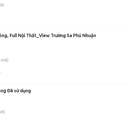
i)
ng, Full Nội Thất_View Trường Sa Phú Nhuận
mới)
ắng Đã sử dụng
ới)