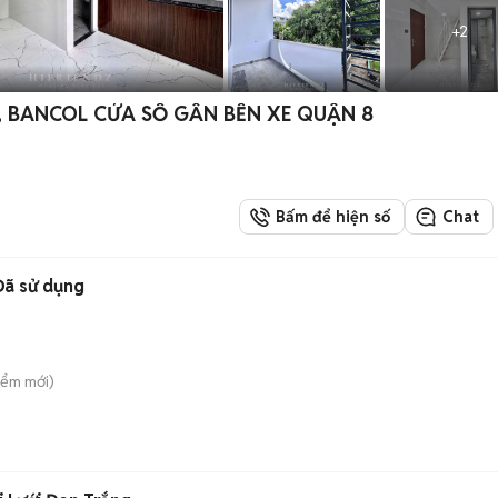
+
2
, BANCOL CỬA SỔ GẦN BẾN XE QUẬN 8
Bấm để hiện số
Chat
Đã sử dụng
iểm
mới)