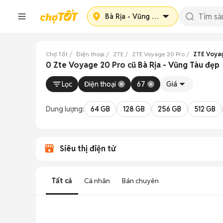
Bà Rịa - Vũng Tàu
Chợ Tốt
Điện thoại
ZTE
ZTE Voyage 20 Pro
ZTE Voyag
0 Zte Voyage 20 Pro cũ Bà Rịa - Vũng Tàu đẹp
Lọc
Điện thoại
67
Giá
Dung lượng:
64 GB
128 GB
256 GB
512 GB
Siêu thị điện tử
Tất cả
Cá nhân
Bán chuyên