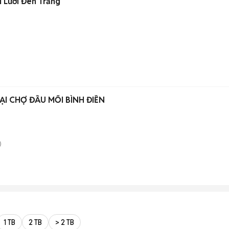
i Lưới Đen Trắng
I CHỢ ĐẦU MỐI BÌNH ĐIỀN
)
1 TB
2 TB
> 2 TB