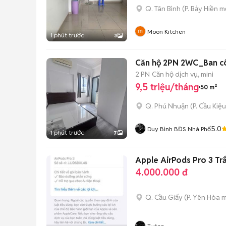
Q. Tân Bình
(
P. Bảy Hiền
mớ
Moon Kitchen
1 phút trước
3
Căn hộ 2PN 2WC_Ban cô
2 PN
Căn hộ dịch vụ, mini
9,5 triệu/tháng
50 m²
Q. Phú Nhuận
(
P. Cầu Kiệu
5.0
Duy Bình BĐS Nhà Phố
1 phút trước
7
Apple AirPods Pro 3 Tr
4.000.000 đ
Q. Cầu Giấy
(
P. Yên Hòa
m