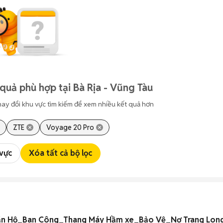
quả phù hợp tại Bà Rịa - Vũng Tàu
hay đổi khu vực tìm kiếm để xem nhiều kết quả hơn
ZTE
Voyage 20 Pro
 vực
Xóa tất cả bộ lọc
ăn Hộ_Ban Công_Thang Máy Hầm xe_Bảo Vệ_Nơ Trang Lo