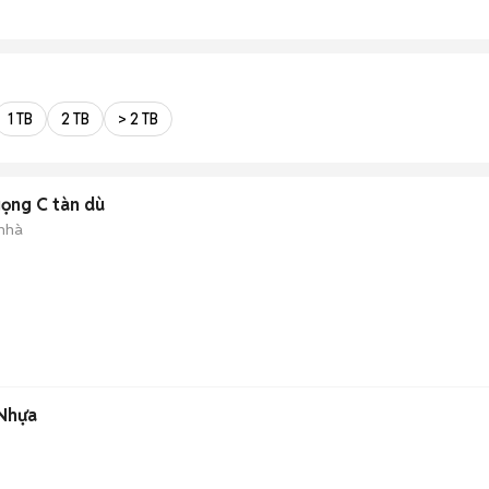
1 TB
2 TB
> 2 TB
gọng C tàn dù
 nhà
 Nhựa