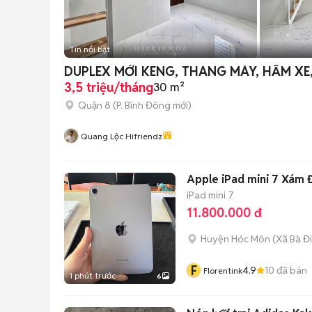
Tin nổi bật
DUPLEX MỚI KENG, THANG MÁY, HẦM XE
3,5 triệu/tháng
30 m²
Quận 8
(
P. Bình Đông
mới)
Quang Lộc Hifriendz
Apple iPad mini 7 Xám 
iPad mini 7
11.800.000 đ
Huyện Hóc Môn
(
Xã Bà Đ
F
4.9
10
đã bán
Florentink
1 phút trước
6