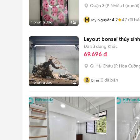
Quận 3
(
P. Nhiêu Lộc
mới)
M
4.2
47
đã bá
Mỵ Nguyễn
1 phút trước
2
Layout bonsai thủy sinh
Đã sử dụng
Khác
69.696 đ
Q. Hải Châu
(
P. Hòa Cườn
B
10
đã bán
Binn
1 phút trước
1