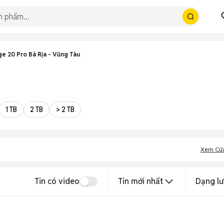
e 20 Pro Bà Rịa - Vũng Tàu
1 TB
2 TB
> 2 TB
Xem Cử
Tin có video
Tin mới nhất
Dạng lư