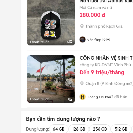
Nón lưỡi trai Adidas Kak
Mới
Cả nam và nữ
280.000 đ
Thành phố Rạch Giá
Nón Đẹp 1999
1 phút trước
6
CÔNG NHÂN VỆ SINH TẠ
công ty KD-DVMT Vĩnh Phú
Đến 9 triệu/tháng
Quận 8
(
P. Bình Đông
mới
H
2
đã bán
Hoàng Chí Phú
1 phút trước
1
Bạn cần tìm
dung lượng
nào ?
Dung lượng:
64 GB
128 GB
256 GB
512 GB