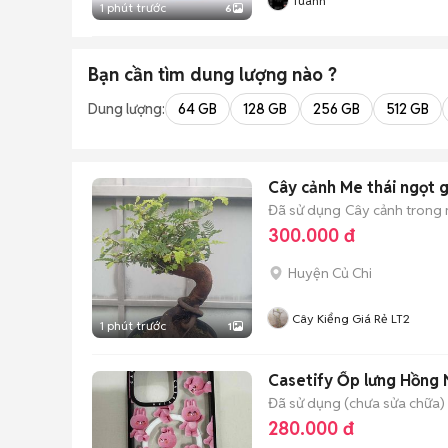
Tuânn
1 phút trước
6
Bạn cần tìm
dung lượng
nào ?
Dung lượng:
64 GB
128 GB
256 GB
512 GB
Cây cảnh Me thái ngọt 
Đã sử dụng
Cây cảnh trong
300.000 đ
Huyện Củ Chi
Cây Kiểng Giá Rẻ LT2
1 phút trước
1
Casetify Ốp lưng Hồng
Đã sử dụng (chưa sửa chữa)
280.000 đ