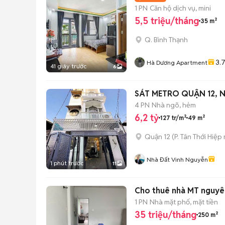
1 PN
Căn hộ dịch vụ, mini
5,5 triệu/tháng
35 m²
Q. Bình Thạnh
3.
Hà Dương Apartment
41 giây trước
6
SÁT METRO QUẬN 12, N
4 PN
Nhà ngõ, hẻm
6,2 tỷ
127 tr/m²
49 m²
Quận 12
(
P. Tân Thới Hiệp
Nhà Đất Vinh Nguyễn
1 phút trước
11
Cho thuê nhà MT nguyê
1 PN
Nhà mặt phố, mặt tiền
35 triệu/tháng
250 m²