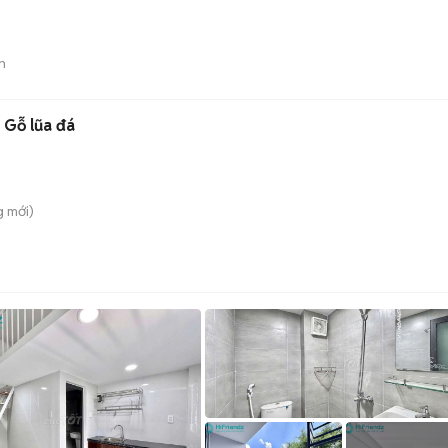
n
 Gỗ lũa đá
g
mới)