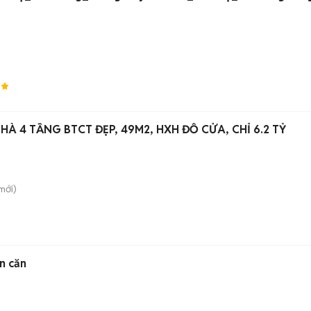
7
HÀ 4 TẦNG BTCT ĐẸP, 49M2, HXH ĐỖ CỬA, CHỈ 6.2 TỶ
mới)
n căn