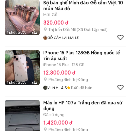
Bộ bàn ghế Minh đào Gỗ cẩm Việt 10
món Nâu đỏ
Mới
Gỗ
320.000 đ
Thị trấn Đắk Mil
(
Xã Đức Lập
mới)
1 phút trước
6
GỖ CẨM LAI MAI LÊ
IPhone 15 Plus 128GB Hồng quốc tế
zin áp suất
iPhone 15 Plus
128 GB
12.300.000 đ
Phường Bình Trị Đông
1 phút trước
6
4.5
1140
đã bán
V I N H
Máy in HP 107a Trắng đen đã qua sử
dụng
Đã sử dụng
1.420.000 đ
Phường Bình Trị Đông