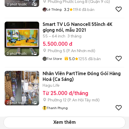
Phường Phước Long B (Quận 9 cũ)
2 phút trước
5
3.2
1194
đã bán
Lê Thông
Smart TV LG Nanocell 55inch 4K
giọng nói, mẫu 2021
55 – 64 inch
3 tháng
5.500.000 đ
Phường 5
(
P. An Nhơn
mới)
2 phút trước
6
5.0
1255
đã bán
Tivi Store
Nhân Viên PartTime Đóng Gói Hàng
Hoá (Ca Sáng)
Hagu Life
Từ 25.000 đ/tháng
Phường 12
(
P. An Hội Tây
mới)
2 phút trước
1
T
Thanh Phụng
Xem thêm