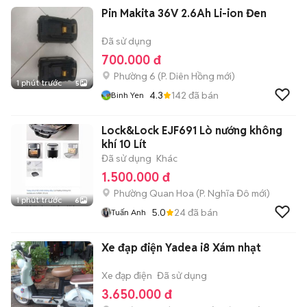
Pin Makita 36V 2.6Ah Li-ion Đen
Đã sử dụng
700.000 đ
Phường 6
(
P. Diên Hồng
mới)
1 phút trước
5
4.3
142
đã bán
Binh Yen
Lock&Lock EJF691 Lò nướng không
khí 10 Lít
Đã sử dụng
Khác
1.500.000 đ
Phường Quan Hoa
(
P. Nghĩa Đô
mới)
1 phút trước
6
5.0
24
đã bán
Tuấn Anh
Xe đạp điện Yadea i8 Xám nhạt
Xe đạp điện
Đã sử dụng
3.650.000 đ