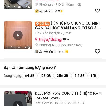
Phường 6
(
P. Diên Hồng
mới)
1 phút trước
1
V
4.8
Việt Máy In
💥 NHỮNG CHUNG CƯ MINI
GẦN ĐẠI HỌC VĂN LANG CƠ SỞ 3-
FULL NT - ban công
1 PN
Căn hộ dịch vụ, mini
9 triệu/tháng
45 m²
Phường 12
(
P. Bình Thạnh
mới)
1 phút trước
10
Căn Hộ Bình Thạnh
Bạn cần tìm
dung lượng
nào ?
Dung lượng:
64 GB
128 GB
256 GB
512 GB
1 TB
2 
DELL MỚI 95% COR I5 THẾ HỆ 10 RAM
16G SSD 256G
Intel Core i5
16 GB
256 GB
SSD