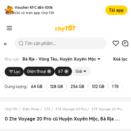
Voucher KFC đến 100k
Tải app
Chỉ có trên app Chợ Tốt
Khu vực:
Bà Rịa - Vũng Tàu, Huyện Xuyên Mộc
Xoá lọc
Điện thoại
67
Giá
Lọc
Dung lượng:
64 GB
128 GB
256 GB
512 GB
1 TB
2 
Chợ Tốt
Điện thoại
ZTE
ZTE Voyage 20 Pro
ZTE Voyage 20 Pro Bà R
0 Zte Voyage 20 Pro cũ Huyện Xuyên Mộc, Bà Rịa - Vũng Tàu đẹp