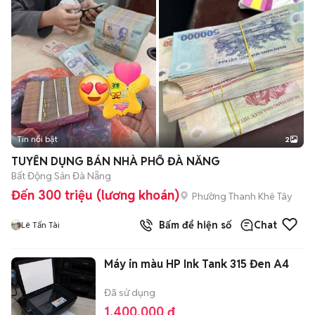
Tin nổi bật
2
TUYỂN DỤNG BÁN NHÀ PHỐ ĐÀ NẴNG
Bất Động Sản Đà Nẵng
Đến 300 triệu (lương khoán)
Phường Thanh Khê Tây
Bấm để hiện số
Chat
Lê Tấn Tài
Máy in màu HP Ink Tank 315 Đen A4
Đã sử dụng
1.400.000 đ