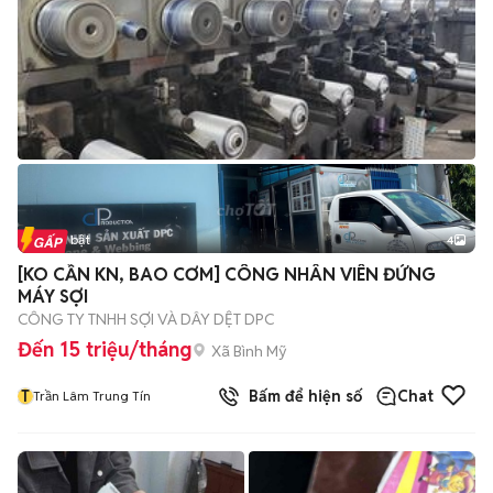
Tin nổi bật
4
[KO CẦN KN, BAO CƠM] CÔNG NHÂN VIÊN ĐỨNG
MÁY SỢI
CÔNG TY TNHH SỢI VÀ DÂY DỆT DPC
Đến 15 triệu/tháng
Xã Bình Mỹ
T
Bấm để hiện số
Chat
Trần Lâm Trung Tín