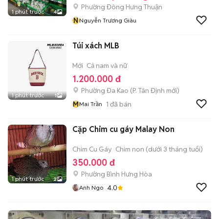
Phường Đông Hưng Thuận
1 phút trước
4
N
Nguyễn Trương Giàu
Túi xách MLB
Mới
Cả nam và nữ
1.200.000 đ
Phường Đa Kao
(
P. Tân Định
mới)
1 phút trước
1
M
1
đã bán
Mai Trần
Cặp Chim cu gáy Malay Non
Chim Cu Gáy
Chim non (dưới 3 tháng tuổi)
350.000 đ
Phường Bình Hưng Hòa
1 phút trước
2
4.0
Anh Ngo