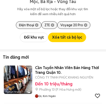
Mộc, Bà Rịa - Vũng Tàu
Hãy xóa một số bộ lọc hoặc thay đổi khu vực tìm 
kiếm để xem nhiều kết quả hơn
Điện thoại
ZTE
Voyage 20 Pro
Đổi khu vực
Xóa tất cả bộ lọc
Tin đăng mới
Cần Tuyển Nhân Viên Bán Hàng Thời
Trang Quận 10.
CÔNG TY TNHH PHÚC KHANG NGUYÊN
Đến 10 triệu/tháng
Phường 13
(
P. Hòa Hưng
mới)
1 phút trước
1
QL Kim Ngân