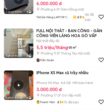
6.000.000 đ
Phường 6
(
P. Diên Hồng
mới)
1 phút trước
6
46
đã
4.9
Cửa Hàng LAPTOP Cũ
bán
Giá Rẻ
FULL NỘI THẤT - BAN CÔNG - GẦN
CÔNG VIÊN LÀNG HOA GÒ VẤP
Nội thất đầy đủ
5,5 triệu/tháng
25 m²
Phường 11
(
P. Thông Tây Hội
mới)
1 phút trước
5
Trần Quân
IPhone XS Max cũ trầy nhiều
iPhone XS Max
64 GB
Hết bảo hành
3.000.000 đ
Phường 17
(
P. Gò Vấp
mới)
1 phút trước
6
T
4.1
15
đã bán
Thanh Tâm