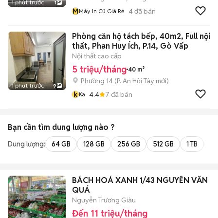
1 phút trước
1
M
4
đã bán
Máy In Cũ Giá Rẻ
Phòng căn hộ tách bếp, 40m2, Full nội
thất, Phan Huy Ích, P.14, Gò Vấp
Nội thất cao cấp
5 triệu/tháng
40 m²
Phường 14
(
P. An Hội Tây
mới)
1 phút trước
9
k
4.4
7
đã bán
Ka
Bạn cần tìm
dung lượng
nào ?
Dung lượng:
64 GB
128 GB
256 GB
512 GB
1 TB
2 
BÁCH HOÁ XANH 1/43 NGUYỄN VĂN
QUÁ
Nguyễn Trương Giàu
Đến 11 triệu/tháng