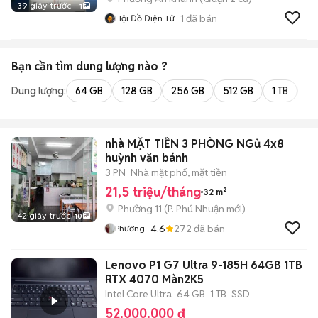
39 giây trước
1
1
đã bán
Hội Đồ Điện Tử
Bạn cần tìm
dung lượng
nào ?
Dung lượng:
64 GB
128 GB
256 GB
512 GB
1 TB
2 
nhà MẶT TIỀN 3 PHÒNG NGủ 4x8
huỳnh văn bánh
3 PN
Nhà mặt phố, mặt tiền
21,5 triệu/tháng
32 m²
Phường 11
(
P. Phú Nhuận
mới)
42 giây trước
10
4.6
272
đã bán
Phương
Lenovo P1 G7 Ultra 9-185H 64GB 1TB
RTX 4070 Màn2K5
Intel Core Ultra
64 GB
1 TB
SSD
52.000.000 đ