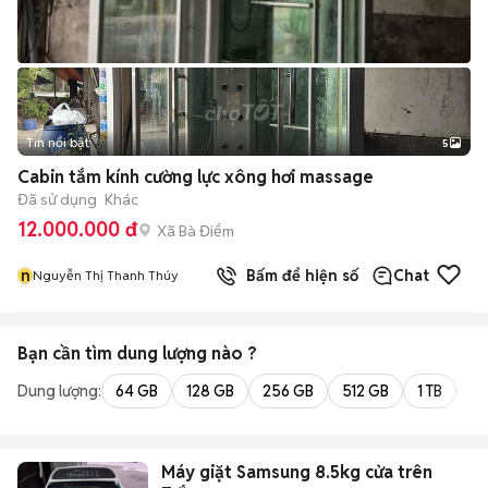
Tin nổi bật
5
Cabin tắm kính cường lực xông hơi massage
Đã sử dụng
Khác
12.000.000 đ
Xã Bà Điểm
n
Bấm để hiện số
Chat
Nguyễn Thị Thanh Thúy
Bạn cần tìm
dung lượng
nào ?
Dung lượng:
64 GB
128 GB
256 GB
512 GB
1 TB
2 
Máy giặt Samsung 8.5kg cửa trên