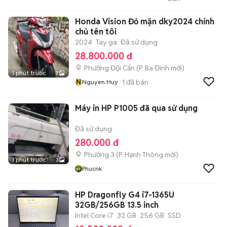
RUBY
Honda Vision Đỏ mận dky2024 chính
chủ tên tôi
2024
Tay ga
Đã sử dụng
28.800.000 đ
Phường Đội Cấn
(
P. Ba Đình
mới)
1 phút trước
7
N
1
đã bán
Nguyen Huy
Máy in HP P1005 đã qua sử dụng
Đã sử dụng
280.000 đ
Phường 3
(
P. Hạnh Thông
mới)
1 phút trước
3
Phucnk
HP Dragonfly G4 i7-1365U
32GB/256GB 13.5 inch
Intel Core i7
32 GB
256 GB
SSD