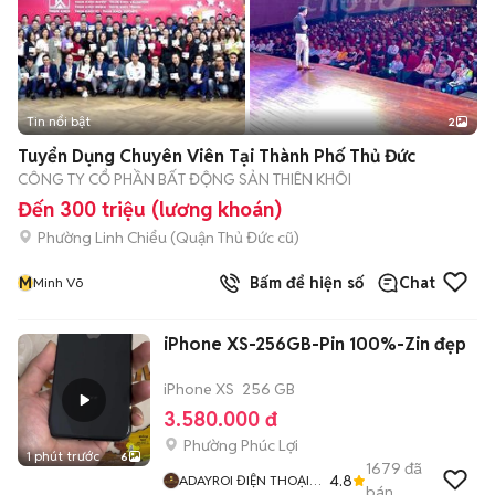
Tin nổi bật
2
Tuyển Dụng Chuyên Viên Tại Thành Phố Thủ Đức
CÔNG TY CỔ PHẦN BẤT ĐỘNG SẢN THIÊN KHÔI
Đến 300 triệu (lương khoán)
Phường Linh Chiểu (Quận Thủ Đức cũ)
M
Bấm để hiện số
Chat
Minh Võ
iPhone XS-256GB-Pin 100%-Zin đẹp
iPhone XS
256 GB
3.580.000 đ
Phường Phúc Lợi
1 phút trước
6
1679
đã
4.8
ADAYROI ĐIỆN THOẠI
bán