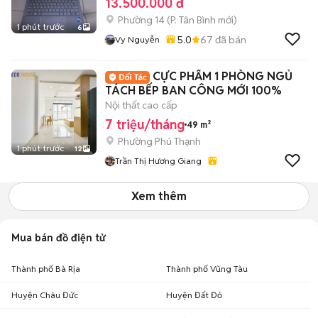
13.500.000 đ
Phường 14
(
P. Tân Bình
mới)
1 phút trước
6
5.0
67
đã bán
Vy Nguyễn
CỰC PHẨM 1 PHÒNG NGỦ
TÁCH BẾP BAN CÔNG MỚI 100%
Nội thất cao cấp
7 triệu/tháng
49 m²
Phường Phú Thạnh
1 phút trước
12
Trần Thị Hương Giang
Xem thêm
Mua bán đồ điện tử
Thành phố Bà Rịa
Thành phố Vũng Tàu
Huyện Châu Đức
Huyện Đất Đỏ