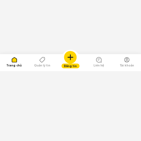
Trang chủ
Quản lý tin
Liên hệ
Tài khoản
Đăng tin
109.000 Bình chọn
Tải ứng dụng Chợ Tốt