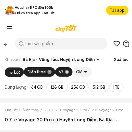
Voucher KFC đến 100k
Tải app
Chỉ có trên app Chợ Tốt
Khu vực:
Bà Rịa - Vũng Tàu, Huyện Long Điền
Xoá lọc
Điện thoại
67
Giá
Lọc
Dung lượng:
64 GB
128 GB
256 GB
512 GB
1 TB
2 
Chợ Tốt
Điện thoại
ZTE
ZTE Voyage 20 Pro
ZTE Voyage 20 Pro Bà R
0 Zte Voyage 20 Pro cũ Huyện Long Điền, Bà Rịa - Vũng Tàu đẹp