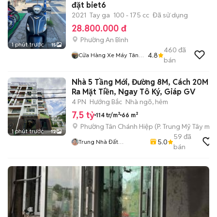
đặt biet6
2021
Tay ga
100 - 175 cc
Đã sử dụng
28.800.000 đ
Phường An Bình
1 phút trước
15
460
đã
4.8
Cửa Hàng Xe Máy Tân
bán
Lập Hưng
Nhà 5 Tầng Mới, Đường 8M, Cách 20M
Ra Mặt Tiền, Ngay Tô Ký, Giáp GV
4 PN
Hướng Bắc
Nhà ngõ, hẻm
7,5 tỷ
114 tr/m²
66 m²
Phường Tân Chánh Hiệp
(
P. Trung Mỹ Tây
mới
1 phút trước
12
59
đã
5.0
Trung Nhà Đất
bán
0901888734