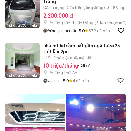
Trắng
Đã sử dụng
Cửa trên (lồng đứng)
8 - 8.9 kg
2.200.000 đ
Phường Tân Thuận Đông
(
P. Tân Thuận
mới)
1 phút trước
4
5.0
579
đã bán
Điện Lạnh Giá Tốt
nhà mt kd sầm uất gần ngã tư 5x25
trệt lầu 2pn
2 PN
Nhà mặt phố, mặt tiền
10 triệu/tháng
125 m²
Phường Thới An
1 phút trước
4
5.0
4
đã bán
Vu Luan