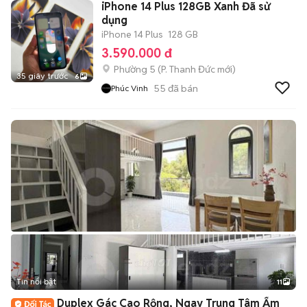
iPhone 14 Plus 128GB Xanh Đã sử
dụng
iPhone 14 Plus
128 GB
3.590.000 đ
Phường 5
(
P. Thanh Đức
mới)
35 giây trước
6
55
đã bán
Phúc Vinh
Tin nổi bật
11
+
2
Duplex Gác Cao Rộng, Ngay Trung Tâm Ẩm