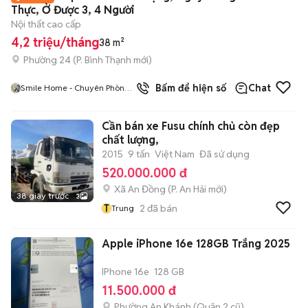
Thực, Ở Được 3, 4 Người
Nội thất cao cấp
4,2 triệu/tháng
38 m²
Phường 24
(
P. Bình Thạnh
mới)
Bấm để hiện số
Chat
Smile Home - Chuyên Phòng
Trọ- CHDV Bình Thạnh TP
HCM
Cần bán xe Fusu chính chủ còn đẹp
chất lượng,
2015
9 tấn
Việt Nam
Đã sử dụng
520.000.000 đ
Xã An Đồng
(
P. An Hải
mới)
38 giây trước
3
T
2
đã bán
Trung
Apple iPhone 16e 128GB Trắng 2025
IPhone 16e
128 GB
11.500.000 đ
Phường An Khánh (Quận 2 cũ)