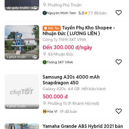
Phường Phú Thuận
42 giây trước
6
5.0
77
đã bán
Nguyen Minh Tam
Tuyển Phụ Kho Shopee -
Nhuận Đức ( LƯƠNG LIỀN )
Công Ty TNHH SKT VINA
Đến 300.000 đ/ngày
Xã Nhuận Đức
1 phút trước
1
Thông SKT VINA
Samsung A20s 4000 mAh
Snapdragon 450
Galaxy A20s
64 GB
Hết bảo hành
500.000 đ
Phường 15
(
P. Khánh Hội
mới)
1 phút trước
H
19
đã bán
Hòa Vĩ
Yamaha Grande ABS Hybrid 2021 bản