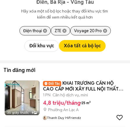
Điền, Bà Rịa - Vũng Tàu
Hãy xóa một số bộ lọc hoặc thay đổi khu vực tìm 
kiếm để xem nhiều kết quả hơn
Điện thoại
ZTE
Voyage 20 Pro
Đổi khu vực
Xóa tất cả bộ lọc
Tin đăng mới
KHAI TRƯƠNG CĂN HỘ
CAO CẤP MỚI XÂY FULL NỘI THẤT
NGAY KINH DƯƠNG VUONG
1 PN
Căn hộ dịch vụ, mini
4,8 triệu/tháng
25 m²
Phường An Lạc A
35 giây trước
9
Thanh Duy HiFriendz