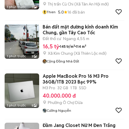
Thị trấn Củ Chi
(
Xã Tân An Hội
mới)
1 phút trước
3
t
5.0
16
đã bán
Thien
Bán đất mặt đường kinh doanh Kim
Chung, gần Tây Cao Tốc
Đất thổ cư
Ngang 4,55 m
16,5 tỷ
145 tr/m²
114 m²
Xã Kim Chung
(
Xã Thiên Lộc
mới)
1 phút trước
2
Cộng Đồng Nhà Đất
Apple MacBook Pro 16 M3 Pro
36GB/1TB 2023 Bạc 99%
M3 Pro
32 GB
1 TB
SSD
40.000.000 đ
Phường Ô Chợ Dừa
1 phút trước
5
Cường Nguyễn
Đầm Jang Closet Nữ M Đen Trắng