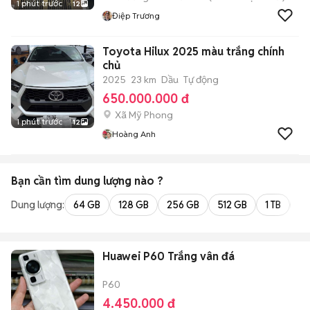
1 phút trước
12
Điệp Trương
Toyota Hilux 2025 màu trắng chính
chủ
2025
23 km
Dầu
Tự động
650.000.000 đ
Xã Mỹ Phong
1 phút trước
12
Hoàng Anh
Bạn cần tìm
dung lượng
nào ?
Dung lượng:
64 GB
128 GB
256 GB
512 GB
1 TB
2 
Huawei P60 Trắng vân đá
P60
4.450.000 đ