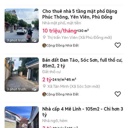
Cho thuê nhà 5 tầng mặt phố Đặng
Phúc Thông, Yên Viên, Phù Đổng
Nhà mặt phố, mặt tiền
10 triệu/tháng
130 m²
Thị trấn Yên Viên
(
Xã Phù Đổng
mới)
3 phút trước
3
Cộng Đồng Nhà Đất
Bán đất Đan Tảo, Sóc Sơn, full thổ cư,
85m2, 2 tỷ
Đất thổ cư
2 tỷ
24 tr/m²
85 m²
Xã Tân Minh
(
Xã Sóc Sơn
mới)
3 phút trước
3
Cộng Đồng Nhà Đất
Nhà cấp 4 Mê Linh - 105m2 - Chỉ hơn 3
tỷ
Nhà ngõ, hẻm