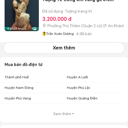
Đã sử dụng
Tượng trang trí
3.200.000 đ
Phường Thủ Thiêm (Quận 2 cũ)
(
P. An Khánh
m
4 phút trước
1
T
4
đã bán
Trần Xuân Dương
Xem thêm
Mua bán đồ điện tử
Thành phố Huế
Huyện A Lưới
Huyện Nam Đông
Huyện Phú Lộc
Huyện Phú Vang
Huyện Quảng Điền
Xem thêm