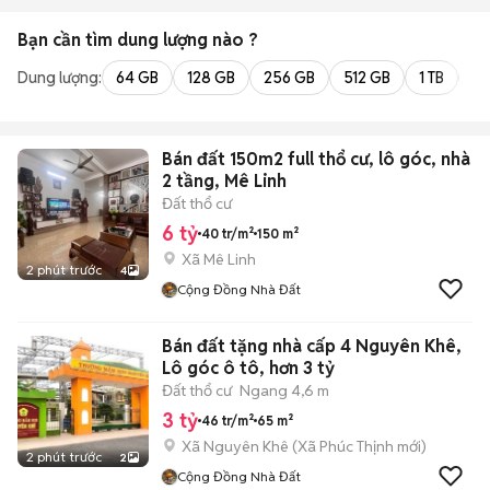
Bạn cần tìm
dung lượng
nào ?
Dung lượng:
64 GB
128 GB
256 GB
512 GB
1 TB
2 
Bán đất 150m2 full thổ cư, lô góc, nhà
2 tầng, Mê Linh
Đất thổ cư
6 tỷ
40 tr/m²
150 m²
Xã Mê Linh
2 phút trước
4
Cộng Đồng Nhà Đất
Bán đất tặng nhà cấp 4 Nguyên Khê,
Lô góc ô tô, hơn 3 tỷ
Đất thổ cư
Ngang 4,6 m
3 tỷ
46 tr/m²
65 m²
Xã Nguyên Khê
(
Xã Phúc Thịnh
mới)
2 phút trước
2
Cộng Đồng Nhà Đất