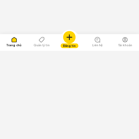
Trang chủ
Quản lý tin
Liên hệ
Tài khoản
Đăng tin
109.000 Bình chọn
Tải ứng dụng Chợ Tốt
Về Chợ Tốt
Quy chế sàn
Chính sách bảo mật
Giải quyết tranh chấp
CÔNG TY TNHH CHỢ TỐT - Người đại diện theo pháp luật: