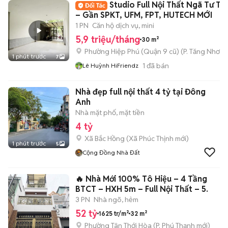
Studio Full Nội Thất Ngã Tư Th
– Gần SPKT, UFM, FPT, HUTECH MỚI
1 PN
Căn hộ dịch vụ, mini
5,9 triệu/tháng
30 m²
Phường Hiệp Phú (Quận 9 cũ)
(
P. Tăng Nhơn 
1 phút trước
7
1
đã bán
Lê Huỳnh HiFriendz
Nhà đẹp full nội thất 4 tỷ tại Đông
Anh
Nhà mặt phố, mặt tiền
4 tỷ
Xã Bắc Hồng
(
Xã Phúc Thịnh
mới)
1 phút trước
5
Cộng Đồng Nhà Đất
🔥 Nhà Mới 100% Tô Hiệu – 4 Tầng
BTCT – HXH 5m – Full Nội Thất – 5.
3 PN
Nhà ngõ, hẻm
52 tỷ
1625 tr/m²
32 m²
Phường Tân Thới Hòa
(
P. Phú Thạnh
mới)