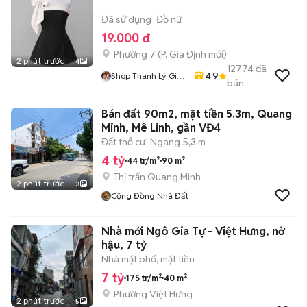
Đã sử dụng
Đồ nữ
19.000 đ
Phường 7
(
P. Gia Định
mới)
2 phút trước
4
12774
đã
4.9
Shop Thanh Lý Giá
bán
Rẻ 1905
Bán đất 90m2, mặt tiền 5.3m, Quang
Minh, Mê Linh, gần VĐ4
Đất thổ cư
Ngang 5,3 m
4 tỷ
44 tr/m²
90 m²
Thị trấn Quang Minh
2 phút trước
3
Cộng Đồng Nhà Đất
Nhà mới Ngô Gia Tự - Việt Hưng, nở
hậu, 7 tỷ
Nhà mặt phố, mặt tiền
7 tỷ
175 tr/m²
40 m²
Phường Việt Hưng
2 phút trước
5