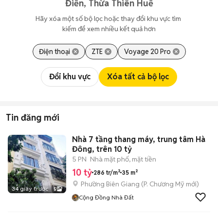
Điền, Thừa Thiên Huế
Hãy xóa một số bộ lọc hoặc thay đổi khu vực tìm 
kiếm để xem nhiều kết quả hơn
Điện thoại
ZTE
Voyage 20 Pro
Đổi khu vực
Xóa tất cả bộ lọc
Tin đăng mới
Nhà 7 tầng thang máy, trung tâm Hà
Đông, trên 10 tỷ
5 PN
Nhà mặt phố, mặt tiền
10 tỷ
286 tr/m²
35 m²
Phường Biên Giang
(
P. Chương Mỹ
mới)
34 giây trước
5
Cộng Đồng Nhà Đất