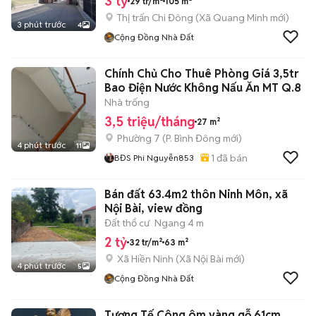
3 tỷ
29 tr/m²
105 m²
Thị trấn Chi Đông
(
Xã Quang Minh
mới)
3 phút trước
4
Cộng Đồng Nhà Đất
Chính Chủ Cho Thuê Phòng Giá 3,5tr
Bao Điện Nước Không Nấu Ăn MT Q.8
Nhà trống
3,5 triệu/tháng
27 m²
Phường 7
(
P. Bình Đông
mới)
4 phút trước
11
1
đã bán
BĐS Phi Nguyễn853
Bán đất 63.4m2 thôn Ninh Môn, xã
Nội Bài, view đồng
Đất thổ cư
Ngang 4 m
2 tỷ
32 tr/m²
63 m²
Xã Hiền Ninh
(
Xã Nội Bài
mới)
4 phút trước
5
Cộng Đồng Nhà Đất
Tượng Tế Công ôm vàng gỗ 61cm