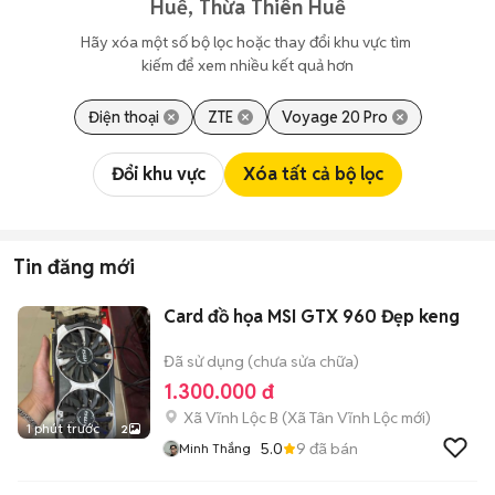
Huế, Thừa Thiên Huế
Hãy xóa một số bộ lọc hoặc thay đổi khu vực tìm 
kiếm để xem nhiều kết quả hơn
Điện thoại
ZTE
Voyage 20 Pro
Đổi khu vực
Xóa tất cả bộ lọc
Tin đăng mới
Card đồ họa MSI GTX 960 Đẹp keng
Đã sử dụng (chưa sửa chữa)
1.300.000 đ
Xã Vĩnh Lộc B
(
Xã Tân Vĩnh Lộc
mới)
1 phút trước
2
5.0
9
đã bán
Minh Thắng