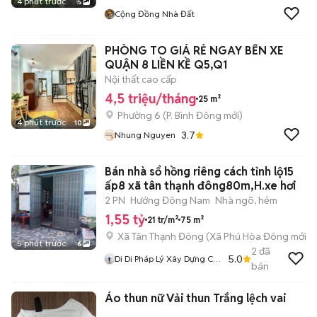
4 phút trước
5
Cộng Đồng Nhà Đất
PHÒNG TO GIÁ RẺ NGAY BẾN XE
QUẬN 8 LIỀN KỀ Q5,Q1
Nội thất cao cấp
4,5 triệu/tháng
25 m²
Phường 6
(
P. Bình Đông
mới)
4 phút trước
10
3.7
Nhung Nguyen
Bán nhà sổ hồng riêng cách tỉnh lộ15
ấp8 xã tân thạnh đông80m,H.xe hơi
2 PN
Hướng Đông Nam
Nhà ngõ, hẻm
1,55 tỷ
21 tr/m²
75 m²
Xã Tân Thạnh Đông
(
Xã Phú Hòa Đông
mới)
5 phút trước
6
2
đã
5.0
Di Di Pháp Lý Xây Dựng Củ
bán
Chi
Áo thun nữ Vải thun Trắng lệch vai