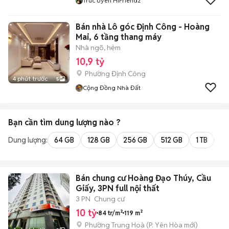
Trúc Uyên HiFriendz
Bán nhà Lô góc Định Công - Hoàng
Mai, 6 tầng thang máy
Nhà ngõ, hẻm
10,9 tỷ
Phường Định Công
4 phút trước
5
Cộng Đồng Nhà Đất
Bạn cần tìm
dung lượng
nào ?
Dung lượng:
64 GB
128 GB
256 GB
512 GB
1 TB
2 
Bán chung cư Hoàng Đạo Thúy, Cầu
Giấy, 3PN full nội thất
3 PN
Chung cư
10 tỷ
84 tr/m²
119 m²
Phường Trung Hoà
(
P. Yên Hòa
mới)