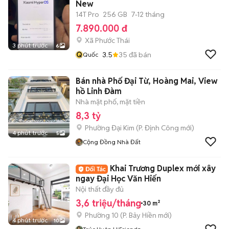
New
14T Pro
256 GB
7-12 tháng
7.890.000 đ
Xã Phước Thái
3 phút trước
6
Q
3.5
35
đã bán
Quốc
Bán nhà Phố Đại Từ, Hoàng Mai, View
hồ Linh Đàm
Nhà mặt phố, mặt tiền
8,3 tỷ
Phường Đại Kim
(
P. Định Công
mới)
4 phút trước
5
Cộng Đồng Nhà Đất
Khai Trương Duplex mới xây
ngay Đại Học Văn Hiến
Nội thất đầy đủ
3,6 triệu/tháng
30 m²
Phường 10
(
P. Bảy Hiền
mới)
4 phút trước
10