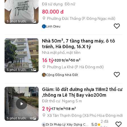
Đã sử dụng
Đồ nữ
80.000 đ
Phường Đức Thắng
(
P. Đông Ngạc
mới)
5 phút trước
1
Linh Dieu
Nhà 50m², 7 tầng thang máy, ô tô
tránh, Hà Đông, 16.X tỷ
Nhà mặt phố, mặt tiền
16 tỷ
320 tr/m²
50 m²
Phường La Khê
(
P. Hà Đông
mới)
5 phút trước
5
Cộng Đồng Nhà Đất
Giảm: lô đất đường nhựa 118m2 thổ cư
,thông ra Lê Thị Bay vào200m
Đất thổ cư
Ngang 5 m
2 tỷ
17 tr/m²
118 m²
Xã Tân Thạnh Đông
(
Xã Phú Hòa Đông
mới)
5 phút trước
10
2
đã
5.0
Di Di Pháp Lý Xây Dựng Củ