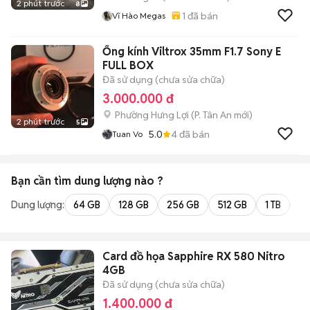
2 phút trước
8
1
đã bán
Vĩ Hào Megas
Ống kính Viltrox 35mm F1.7 Sony E
FULL BOX
Đã sử dụng (chưa sửa chữa)
3.000.000 đ
Phường Hưng Lợi
(
P. Tân An
mới)
2 phút trước
5
5.0
4
đã bán
Tuan Vo
Bạn cần tìm
dung lượng
nào ?
Dung lượng:
64 GB
128 GB
256 GB
512 GB
1 TB
2 
Card đồ họa Sapphire RX 580 Nitro
4GB
Đã sử dụng (chưa sửa chữa)
1.400.000 đ