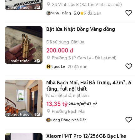
Xã Vĩnh Lộc B
(
Xã Tân Vĩnh Lộc
mới)
2 phút trước
2
5.0
9
đã bán
Minh Thắng
Bật lửa Nhật Đồng Vàng đồng
Đã sử dụng
Bật lửa
200.000 đ
Phường 5
(
P. Cam Ly - Đà Lạt
mới)
3 phút trước
4
N
20
đã bán
Ngoc Le
Nhà Bạch Mai, Hai Bà Trưng, 47m², 6
tầng, full nội thất
Nhà mặt phố, mặt tiền
13,35 tỷ
284 tr/m²
47 m²
Phường Bạch Mai
3 phút trước
5
Cộng Đồng Nhà Đất
Xiaomi 14T Pro 12/256GB Bạc Like