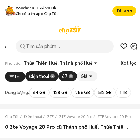
Voucher KFC đến 100k
Tải app
Chỉ có trên app Chợ Tốt
Khu vực:
Thừa Thiên Huế, Thành phố Huế
Xoá lọc
Điện thoại
67
Giá
Lọc
Dung lượng:
64 GB
128 GB
256 GB
512 GB
1 TB
2 
Chợ Tốt
Điện thoại
ZTE
ZTE Voyage 20 Pro
ZTE Voyage 20 Pro Thừa
0 Zte Voyage 20 Pro cũ Thành phố Huế, Thừa Thiên Huế đẹp