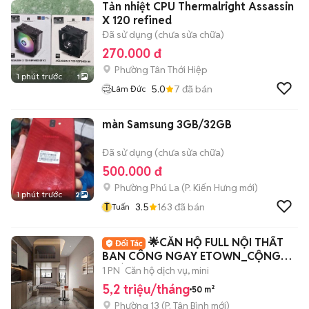
Tản nhiệt CPU Thermalright Assassin
X 120 refined
Đã sử dụng (chưa sửa chữa)
270.000 đ
Phường Tân Thới Hiệp
1 phút trước
1
5.0
7
đã bán
Lâm Đức
màn Samsung 3GB/32GB
Đã sử dụng (chưa sửa chữa)
500.000 đ
Phường Phú La
(
P. Kiến Hưng
mới)
1 phút trước
2
T
3.5
163
đã bán
Tuấn
🌟CĂN HỘ FULL NỘI THẤT
BAN CÔNG NGAY ETOWN_CỘNG
HOÀ
1 PN
Căn hộ dịch vụ, mini
5,2 triệu/tháng
50 m²
Phường 13
(
P. Tân Bình
mới)