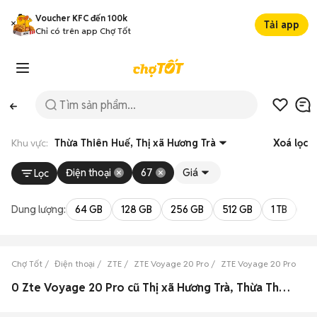
Voucher KFC đến 100k
Tải app
Chỉ có trên app Chợ Tốt
Khu vực:
Thừa Thiên Huế, Thị xã Hương Trà
Xoá lọc
Điện thoại
67
Giá
Lọc
Dung lượng:
64 GB
128 GB
256 GB
512 GB
1 TB
2 
Chợ Tốt
Điện thoại
ZTE
ZTE Voyage 20 Pro
ZTE Voyage 20 Pro Thừa
0 Zte Voyage 20 Pro cũ Thị xã Hương Trà, Thừa Thiên Huế đẹp