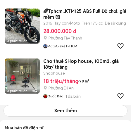
🌈Tphcm..KTM125 ABS Full Đồ chơi..giá
mềm 🥰
2016
Tay côn/Moto
Trên 175 cc
Đã sử dụng
28.000.000 đ
Phường Tây Thạnh
3 phút trước
3
MotoGiáRẻTPHCM
Cho thuê SHop house, 100m2, giá
18tr/ tháng
Shophouse
18 triệu/tháng
98 m²
Phường Dĩ An
3 phút trước
3
1
đã bán
Quốc Bảo
Xem thêm
Mua bán đồ điện tử