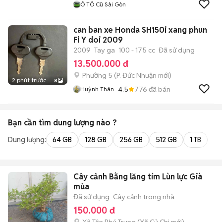
Ô TÔ Cũ Sài Gòn
can ban xe Honda SH150i xang phun
Fi Y doi 2009
2009
Tay ga
100 - 175 cc
Đã sử dụng
13.500.000 đ
Phường 5
(
P. Đức Nhuận
mới)
2 phút trước
8
4.5
776
đã bán
Huỳnh Thân
Bạn cần tìm
dung lượng
nào ?
Dung lượng:
64 GB
128 GB
256 GB
512 GB
1 TB
2 
Cây cảnh Bằng lăng tím Lùn lực Già
mùa
Đã sử dụng
Cây cảnh trong nhà
150.000 đ