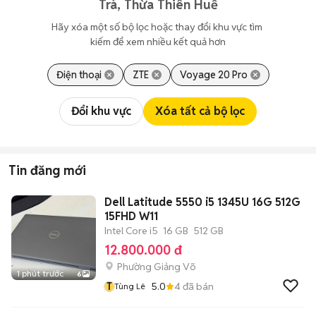
Trà, Thừa Thiên Huế
Hãy xóa một số bộ lọc hoặc thay đổi khu vực tìm 
kiếm để xem nhiều kết quả hơn
Điện thoại
ZTE
Voyage 20 Pro
Đổi khu vực
Xóa tất cả bộ lọc
Tin đăng mới
Dell Latitude 5550 i5 1345U 16G 512G
15FHD W11
Intel Core i5
16 GB
512 GB
12.800.000 đ
Phường Giảng Võ
1 phút trước
6
T
5.0
4
đã bán
Tùng Lê