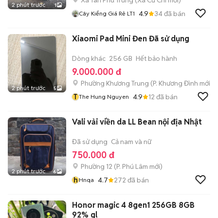
Xã Tân Phú Trung
(
Xã Củ Chi
mới)
2 phút trước
1
4.9
34
đã bán
Cây Kiểng Giá Rẻ LT1
Xiaomi Pad Mini Đen Đã sử dụng
Dòng khác
256 GB
Hết bảo hành
9.000.000 đ
Phường Khương Trung
(
P. Khương Đình
mới)
2 phút trước
5
T
4.9
12
đã bán
The Hung Nguyen
Vali vải viền da LL Bean nội địa Nhật
Đã sử dụng
Cả nam và nữ
750.000 đ
Phường 12
(
P. Phú Lâm
mới)
2 phút trước
6
h
4.7
272
đã bán
Hnqa
Honor magic 4 8gen1 256GB 8GB
92% gl