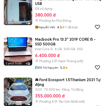
USB
Đã sử dụng
380.000 đ
Phường An Phú Đông
2 phút trước
5
N
4.5
7
đã bán
Nguyễn Việt
Macbook Pro 13.3" 2019 CORE I5 -
SSD 500GB
Intel Core i5
8 GB
500 GB
SSD
6.400.000 đ
Phường 3
(
P. Hạnh Thông
mới)
2 phút trước
6
5.0
Đỗ Thị Nguyên
🚘 Ford Ecosport 1.5Titanium 2021 Tự
động
2021
75.000 km
Xăng
Tự động
355.000.000 đ
Phường 4
(
P. Tân Sơn Nhất
mới)
2 phút trước
12