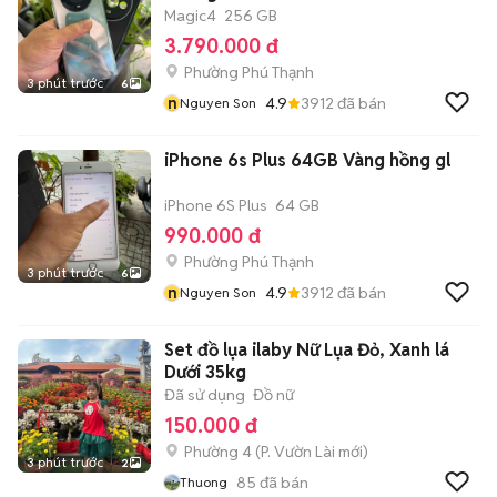
Magic4
256 GB
3.790.000 đ
Phường Phú Thạnh
3 phút trước
6
n
4.9
3912
đã bán
Nguyen Son
iPhone 6s Plus 64GB Vàng hồng gl
iPhone 6S Plus
64 GB
990.000 đ
Phường Phú Thạnh
3 phút trước
6
n
4.9
3912
đã bán
Nguyen Son
Set đồ lụa ilaby Nữ Lụa Đỏ, Xanh lá
Dưới 35kg
Đã sử dụng
Đồ nữ
150.000 đ
Phường 4
(
P. Vườn Lài
mới)
3 phút trước
2
85
đã bán
Thuong