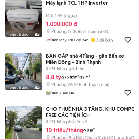
Máy lạnh TCL 1 HP Inverter
Mới
1 HP (ngựa)
1.000.000 đ
Phường 12
(
P. Bình Thạnh
mới)
1 phút trước
1
3
đã bán
Điện Máy Trả Góp 24h
BÁN GẤP nhà 4Tầng - gần Bến xe
Miền Đông - Bình Thạnh
3 PN
Nhà ngõ, hẻm
8,8 tỷ
275 tr/m²
32 m²
Phường 26
(
P. Bình Thạnh
mới)
1 phút trước
3
Đinh Xuân Hạ
CHO THUÊ NHÀ 3 TẦNG, KHU COMPOU
FREE CÁC TIỆN ÍCH
3 PN
Nhà phố liền kề
10 triệu/tháng
90 m²
Phường Phú Hữu (Quận 9 cũ)
(
P. Long Trường