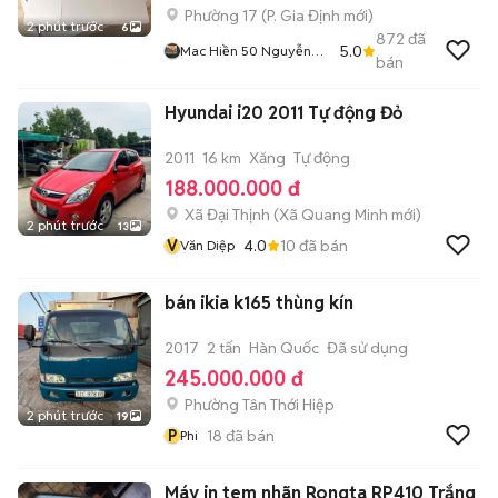
Phường 17
(
P. Gia Định
mới)
2 phút trước
6
872
đã
5.0
Mac Hiền 50 Nguyễn
bán
Cửu Vân
Hyundai i20 2011 Tự động Đỏ
2011
16 km
Xăng
Tự động
188.000.000 đ
Xã Đại Thịnh
(
Xã Quang Minh
mới)
2 phút trước
13
V
4.0
10
đã bán
Văn Diệp
bán ikia k165 thùng kín
2017
2 tấn
Hàn Quốc
Đã sử dụng
245.000.000 đ
Phường Tân Thới Hiệp
2 phút trước
19
P
18
đã bán
Phi
Máy in tem nhãn Rongta RP410 Trắng