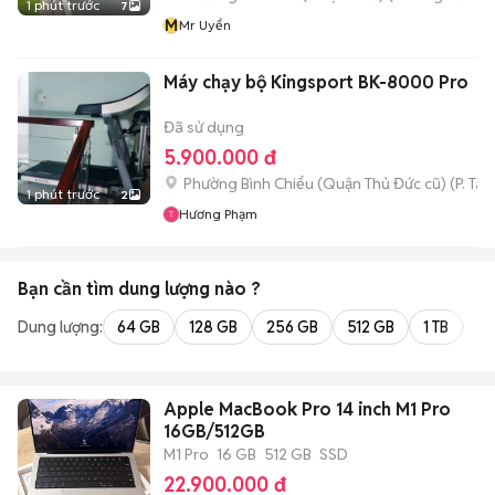
1 phút trước
7
M
Mr Uyển
Máy chạy bộ Kingsport BK-8000 Pro
Đã sử dụng
5.900.000 đ
Phường Bình Chiểu (Quận Thủ Đức cũ)
(
P. Ta
1 phút trước
2
Hương Phạm
Bạn cần tìm
dung lượng
nào ?
Dung lượng:
64 GB
128 GB
256 GB
512 GB
1 TB
2 
Apple MacBook Pro 14 inch M1 Pro
16GB/512GB
M1 Pro
16 GB
512 GB
SSD
22.900.000 đ