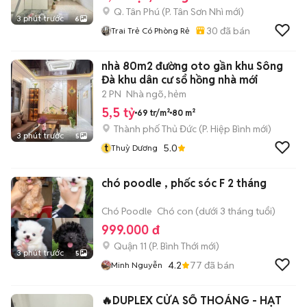
Q. Tân Phú
(
P. Tân Sơn Nhì
mới)
3 phút trước
6
30
đã bán
Trai Trẻ Có Phòng Rẻ
nhà 80m2 đường oto gần khu Sông
Đà khu dân cư sổ hồng nhà mới
2 PN
Nhà ngõ, hẻm
5,5 tỷ
69 tr/m²
80 m²
Thành phố Thủ Đức
(
P. Hiệp Bình
mới)
3 phút trước
5
t
5.0
Thuỳ Dương
chó poodle , phốc sóc F 2 tháng
Chó Poodle
Chó con (dưới 3 tháng tuổi)
999.000 đ
Quận 11
(
P. Bình Thới
mới)
3 phút trước
5
4.2
77
đã bán
Minh Nguyễn
🔥DUPLEX CỬA SỔ THOÁNG - HẠT