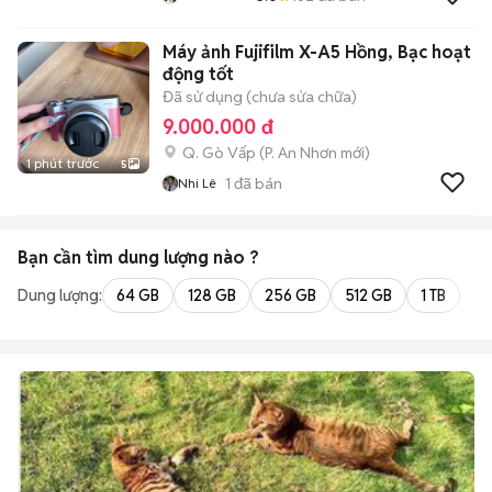
Máy ảnh Fujifilm X-A5 Hồng, Bạc hoạt
động tốt
Đã sử dụng (chưa sửa chữa)
9.000.000 đ
Q. Gò Vấp
(
P. An Nhơn
mới)
1 phút trước
5
1
đã bán
Nhi Lê
Bạn cần tìm
dung lượng
nào ?
Dung lượng:
64 GB
128 GB
256 GB
512 GB
1 TB
2 