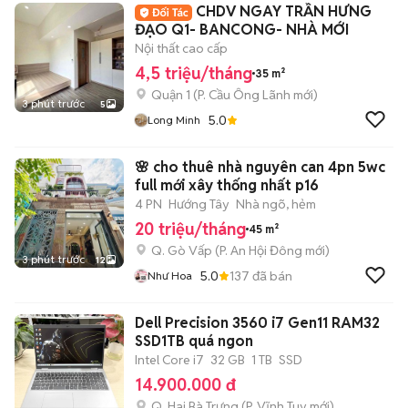
CHDV NGAY TRẦN HƯNG
ĐẠO Q1- BANCONG- NHÀ MỚI
Nội thất cao cấp
4,5 triệu/tháng
35 m²
Quận 1
(
P. Cầu Ông Lãnh
mới)
3 phút trước
5
5.0
Long Minh
🌸 cho thuê nhà nguyên can 4pn 5wc
full mới xây thống nhất p16
4 PN
Hướng Tây
Nhà ngõ, hẻm
20 triệu/tháng
45 m²
Q. Gò Vấp
(
P. An Hội Đông
mới)
3 phút trước
12
5.0
137
đã bán
Như Hoa
Dell Precision 3560 i7 Gen11 RAM32
SSD1TB quá ngon
Intel Core i7
32 GB
1 TB
SSD
14.900.000 đ
Q. Hai Bà Trưng
(
P. Vĩnh Tuy
mới)