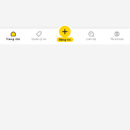
Trang chủ
Quản lý tin
Liên hệ
Tài khoản
Đăng tin
109.000 Bình chọn
Tải ứng dụng Chợ Tốt
Về Chợ Tốt
Quy chế sàn
Chính sách bảo mật
Giải quyết tranh chấp
CÔNG TY TNHH CHỢ TỐT - Người đại diện theo pháp luật:
Nguyễn Trọng Tấn; GPDKKD: 0312120782 do Sở KH & ĐT TP.HCM cấp ngày