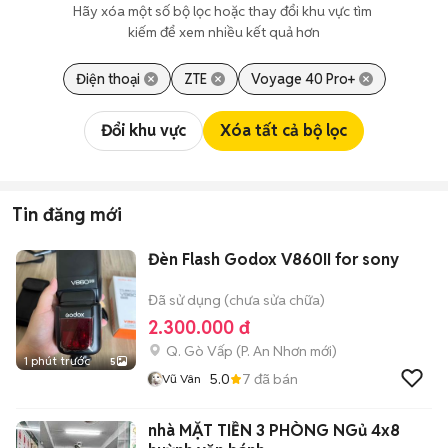
Hãy xóa một số bộ lọc hoặc thay đổi khu vực tìm 
kiếm để xem nhiều kết quả hơn
Điện thoại
ZTE
Voyage 40 Pro+
Đổi khu vực
Xóa tất cả bộ lọc
Tin đăng mới
Đèn Flash Godox V860II for sony
Đã sử dụng (chưa sửa chữa)
2.300.000 đ
Q. Gò Vấp
(
P. An Nhơn
mới)
1 phút trước
5
5.0
7
đã bán
Vũ Vân
nhà MẶT TIỀN 3 PHÒNG NGủ 4x8