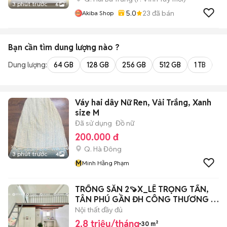
3 phút trước
6
5.0
23
đã bán
Akiba Shop
Bạn cần tìm
dung lượng
nào ?
Dung lượng:
64 GB
128 GB
256 GB
512 GB
1 TB
2 
Váy hai dây Nữ Ren, Vải Trắng, Xanh
size M
Đã sử dụng
Đồ nữ
200.000 đ
Q. Hà Đông
3 phút trước
4
M
Minh Hằng Phạm
TRỐNG SẴN 2🍠X_LÊ TRỌNG TẤN,
TÂN PHÚ GẦN ĐH CÔNG THƯƠNG Ở
3-4 NGƯỜI
Nội thất đầy đủ
2,8 triệu/tháng
30 m²