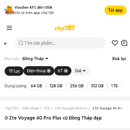
Voucher KFC đến 100k
Tải app
Chỉ có trên app Chợ Tốt
Khu vực:
Đồng Tháp
Xoá lọc
Điện thoại
67
Giá
Lọc
Dung lượng:
64 GB
128 GB
256 GB
512 GB
1 TB
2 
Chợ Tốt
Điện thoại
ZTE
ZTE Voyage 40 Pro+
ZTE Voyage 40 Pro+ Đ
0 Zte Voyage 40 Pro Plus cũ Đồng Tháp đẹp