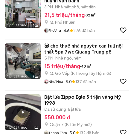
huỳnh văn bánh
3 PN
Nhà mặt phố, mặt tiền
21,5 triệu/tháng
32 m²
Q. Phú Nhuận
1 phút trước
10
4.6
276
đã bán
Phương
💟 cho thuê nhà nguyên can full nội
thất 5pn 7wc Quang Trung p8
5 PN
Nhà ngõ, hẻm
15 triệu/tháng
40 m²
Q. Gò Vấp
(
P. Thông Tây Hội
mới)
1 phút trước
6
5.0
137
đã bán
Như Hoa
Bật lửa Zippo Egle 5 triện vàng Mỹ
1998
Đã sử dụng
Bật lửa
550.000 đ
Quận 7
(
P. Tân Mỹ
mới)
1 phút trước
1
5.0
132
đã bán
Thanh Tâm