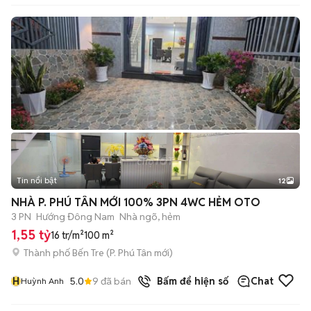
Tin nổi bật
12
+
2
NHÀ P. PHÚ TÂN MỚI 100% 3PN 4WC HẺM OTO
3 PN
Hướng Đông Nam
Nhà ngõ, hẻm
1,55 tỷ
16 tr/m²
100 m²
Thành phố Bến Tre
(
P. Phú Tân
mới)
H
5.0
9
đã bán
Bấm để hiện số
Chat
Huỳnh Anh