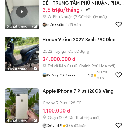
DẺ - TRUNG TÂM PHÚ NHUẬN, PHAN
ĐĂNG LƯU
3,5 triệu/tháng
25 m²
Q. Phú Nhuận
(
P. Đức Nhuận
mới)
1
đã bán
Tuấn Quốc
3 phút trước
7
Honda Vision 2022 Xanh 7900km
2022
Tay ga
Đã sử dụng
24.000.000 đ
Thị xã Bến Cát
(
P. Chánh Phú Hòa
mới)
4 phút trước
8
50
đã
4.0
Xe Máy Cũ Khanh
bán
Khanh
Apple iPhone 7 Plus 128GB Vàng
iPhone 7 Plus
128 GB
1.100.000 đ
Quận 12
(
P. Tân Thới Hiệp
mới)
4 phút trước
4
4.9
336
đã bán
Cute