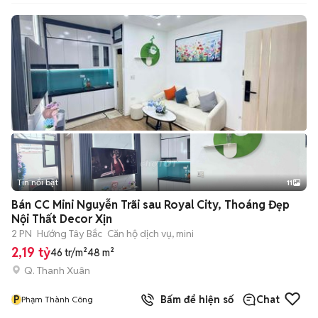
Tin nổi bật
11
+
2
Bán CC Mini Nguyễn Trãi sau Royal City, Thoáng Đẹp
Nội Thất Decor Xịn
2 PN
Hướng Tây Bắc
Căn hộ dịch vụ, mini
2,19 tỷ
46 tr/m²
48 m²
Q. Thanh Xuân
P
Bấm để hiện số
Chat
Phạm Thành Công