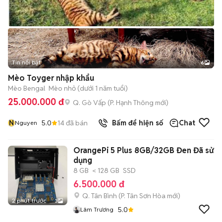
Tin nổi bật
6
+
2
Mèo Toyger nhập khẩu
Mèo Bengal
Mèo nhỏ (dưới 1 năm tuổi)
25.000.000 đ
Q. Gò Vấp
(
P. Hạnh Thông
mới)
N
5.0
14
đã bán
Bấm để hiện số
Chat
Nguyen
OrangePi 5 Plus 8GB/32GB Đen Đã sử
dụng
8 GB
< 128 GB
SSD
6.500.000 đ
Q. Tân Bình
(
P. Tân Sơn Hòa
mới)
2 phút trước
3
5.0
Lâm Trương