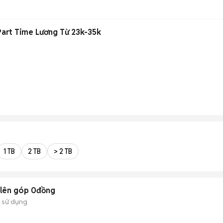
art Time Lương Từ 23k-35k
1 TB
2 TB
> 2 TB
ở lên góp 0đồng
 sử dụng