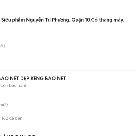
êu phẩm Nguyễn Tri Phương. Quận 10.Có thang máy.
ới)
BAO NÉT DẸP KENG BAO NÉT
Còn bảo hành
mới)
1182
đã bán