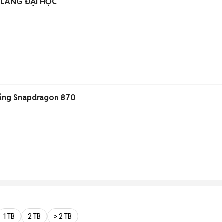
 LÀNG ĐẠI HỌC
rắng Snapdragon 870
1 TB
2 TB
> 2 TB