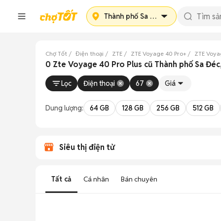
Thành phố Sa Đéc
Chợ Tốt
Điện thoại
ZTE
ZTE Voyage 40 Pro+
ZTE Voya
0 Zte Voyage 40 Pro Plus cũ Thành phố Sa Đéc
Lọc
Điện thoại
67
Giá
Dung lượng:
64 GB
128 GB
256 GB
512 GB
Siêu thị điện tử
Tất cả
Cá nhân
Bán chuyên