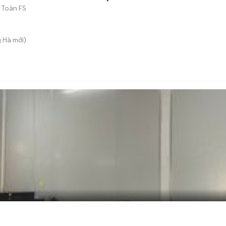
 Toàn FS
g Hà
mới)