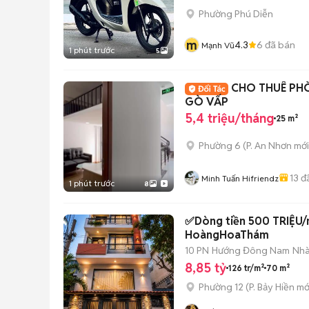
Phường Phú Diễn
m
4.3
6
đã bán
Mạnh Vũ
1 phút trước
5
CHO THUÊ PH
GÒ VẤP
5,4 triệu/tháng
25 m²
Phường 6
(
P. An Nhơn
mới
13
đ
Minh Tuấn Hifriendz
1 phút trước
8
✅Dòng tiền 500 TRIỆ
HoàngHoaThám
10 PN
Hướng Đông Nam
Nhà
8,85 tỷ
126 tr/m²
70 m²
Phường 12
(
P. Bảy Hiền
mớ