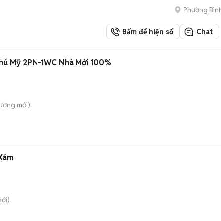
Phường Bìn
Bấm để hiện số
Chat
Phú Mỹ 2PN-1WC Nhà Mới 100%
Dương
mới)
 Xám
ới)