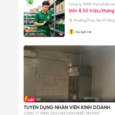
Công ty TNHH Thực phẩm An
Đến 8,50 triệu/tháng
Phường Phúc Tân
(
P. Hồn
T
Tấn Kiệt HR
31 giây trước
1
Tin nổi bật
TUYỂN DỤNG NHÂN VIÊN KINH DOANH
CÔNG TY TNHH CÁCH ÂM CÁCH NHIỆT AN PHÁT