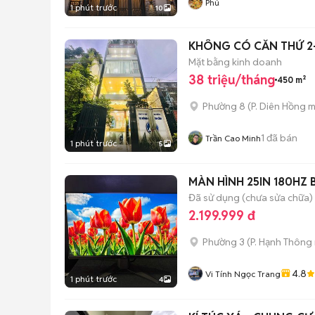
Phú
1 phút trước
10
KHÔNG CÓ CĂN THỨ 2-Si
Mặt bằng kinh doanh
38 triệu/tháng
450 m²
Phường 8
(
P. Diên Hồng
m
1
đã bán
Trần Cao Minh
1 phút trước
5
MÀN HÌNH 25IN 180HZ 
Đã sử dụng (chưa sửa chữa)
2.199.999 đ
Phường 3
(
P. Hạnh Thông
4.8
Vi Tính Ngọc Trang
1 phút trước
4