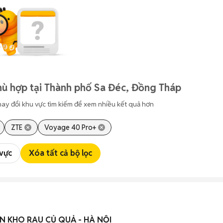
hù hợp tại Thành phố Sa Đéc, Đồng Tháp
hay đổi khu vực tìm kiếm để xem nhiều kết quả hơn
ZTE
Voyage 40 Pro+
 vực
Xóa tất cả bộ lọc
N KHO RAU CỦ QUẢ - HÀ NỘI