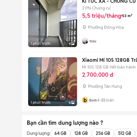
KÍ TÚC XÁ - CHUNG CƯ
2 PN
Chung cư
5,5 triệu/tháng
53 m²
Phường Đông Hòa
Ynhi
1 phút trước
6
Xiaomi Mi 10S 128GB T
Mi 10S
128 GB
Hết bảo hành
2.700.000 đ
Phường Tân Hưng
b
4
đã bán
Binh
1 phút trước
6
Bạn cần tìm
dung lượng
nào ?
Dung lượng:
64 GB
128 GB
256 GB
512 GB