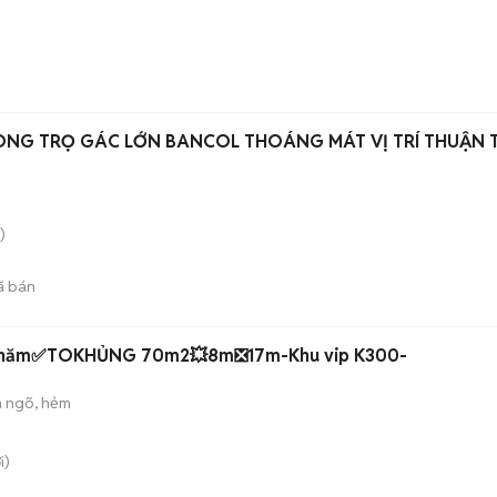
ÒNG TRỌ GÁC LỚN BANCOL THOÁNG MÁT VỊ TRÍ THUẬN T
)
ã bán
U/năm✅TOKHỦNG 70m2💥8m❎17m-Khu vip K300-
 ngõ, hẻm
i)