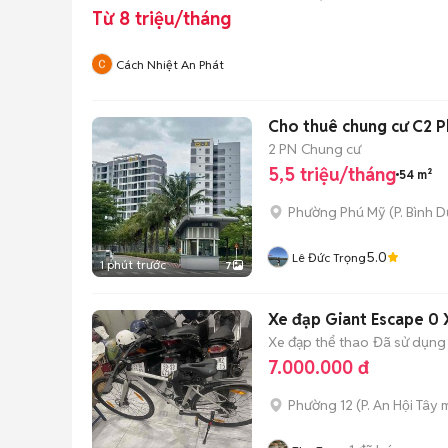
Từ 8 triệu/tháng
Cách Nhiệt An Phát
Cho thuê chung cư C2 
2 PN
Chung cư
5,5 triệu/tháng
54 m²
Phường Phú Mỹ
(
P. Bình 
5.0
Lê Đức Trọng
1 phút trước
7
Xe đạp Giant Escape 0
Xe đạp thể thao
Đã sử dụng
7.000.000 đ
Phường 12
(
P. An Hội Tây
m