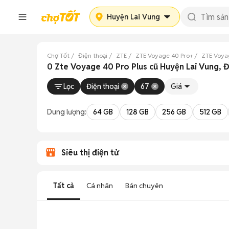
Huyện Lai Vung
Chợ Tốt
Điện thoại
ZTE
ZTE Voyage 40 Pro+
ZTE Voya
0 Zte Voyage 40 Pro Plus cũ Huyện Lai Vung, 
Lọc
Điện thoại
67
Giá
Dung lượng:
64 GB
128 GB
256 GB
512 GB
Siêu thị điện tử
Tất cả
Cá nhân
Bán chuyên