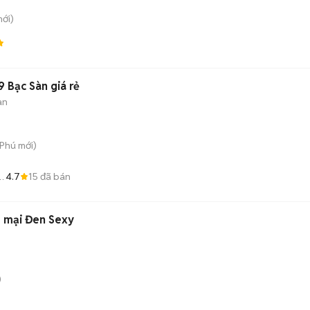
ới)
 Bạc Sàn giá rẻ
àn
 Phú
mới)
4.7
15
đã bán
G
 mại Đen Sexy
)