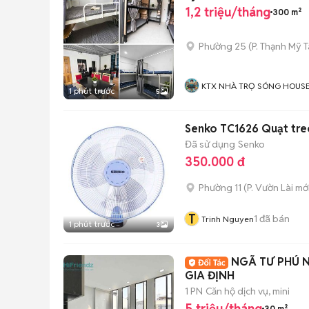
1,2 triệu/tháng
300 m²
Phường 25
(
P. Thạnh Mỹ 
KTX NHÀ TRỌ SÓNG HOUS
1 phút trước
5
Senko TC1626 Quạt tre
Đã sử dụng
Senko
350.000 đ
Phường 11
(
P. Vườn Lài
mới
T
1
đã bán
Trinh Nguyen
1 phút trước
3
NGÃ TƯ PHÚ 
GIA ĐỊNH
1 PN
Căn hộ dịch vụ, mini
5 triệu/tháng
30 m²