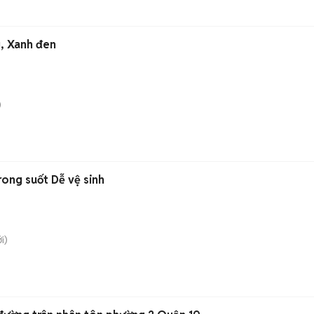
g, Xanh đen
)
rong suốt Dễ vệ sinh
i)