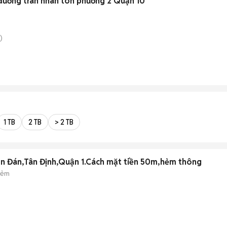
đường trân nhân tôn phường 2 Quận 10
)
1 TB
2 TB
> 2 TB
n Đán,Tân Định,Quận 1.Cách mặt tiền 50m,hẻm thông
hẻm