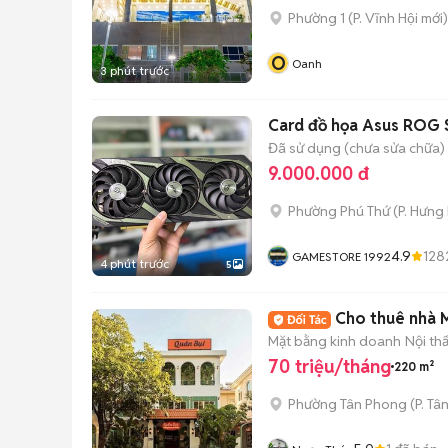
Phường 1
(
P. Vĩnh Hội
mới)
O
Oanh
3 phút trước
Card đồ họa Asus ROG 
Đã sử dụng (chưa sửa chữa)
9.000.000 đ
Phường Phú Thứ
(
P. Hưng
4.9
128
GAMESTORE 1992
4 phút trước
5
Cho thuê nhà 
Mặt bằng kinh doanh
Nội th
70 triệu/tháng
220 m²
Phường Tân Phong
(
P. Tâ