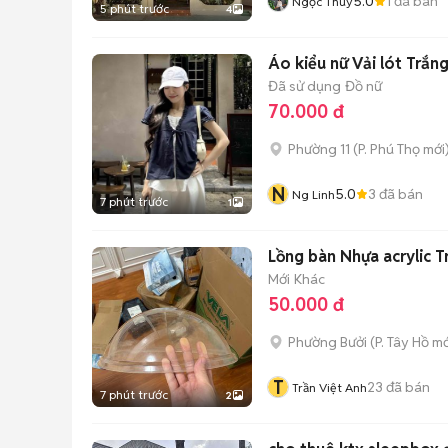
5.0
1
đã bán
Ngọc Thúy
5 phút trước
4
Áo kiểu nữ Vải lót Trắn
Đã sử dụng
Đồ nữ
70.000 đ
Phường 11
(
P. Phú Thọ
mới
N
5.0
3
đã bán
Ng Linh
7 phút trước
1
Lồng bàn Nhựa acrylic T
Mới
Khác
50.000 đ
Phường Bưởi
(
P. Tây Hồ
mớ
T
23
đã bán
Trần Việt Anh
7 phút trước
2