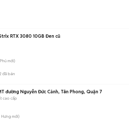
Strix RTX 3080 10GB Đen cũ
 Phú
mới)
2
đã bán
MT đường Nguyễn Đức Cảnh, Tân Phong, Quận 7
ất cao cấp
n Hưng
mới)