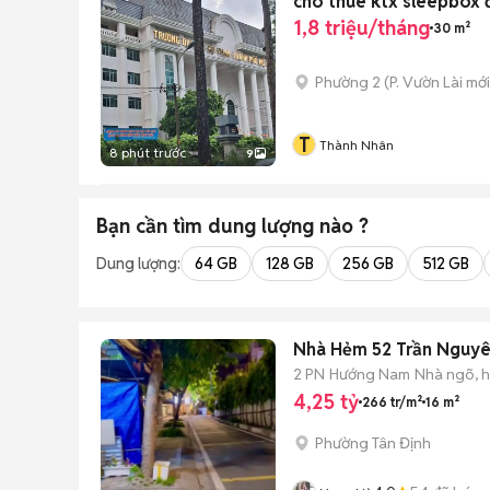
cho thuê ktx sleepbox 
1,8 triệu/tháng
30 m²
Phường 2
(
P. Vườn Lài
mới
T
Thành Nhân
8 phút trước
9
Bạn cần tìm
dung lượng
nào ?
Dung lượng:
64 GB
128 GB
256 GB
512 GB
Nhà Hẻm 52 Trần Nguyê
2 PN
Hướng Nam
Nhà ngõ, 
4,25 tỷ
266 tr/m²
16 m²
Phường Tân Định