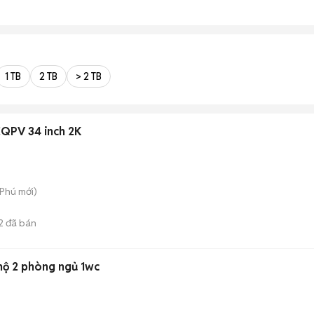
1 TB
2 TB
> 2 TB
QPV 34 inch 2K
 Phú
mới)
2
đã bán
 hộ 2 phòng ngủ 1wc