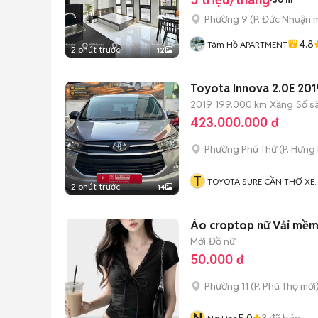
Phường 9
(
P. Đức Nhuận
m
4.8
Tâm Hồ APARTMENT
2 phút trước
12
Toyota Innova 2.0E 2019
2019
199.000 km
Xăng
Số s
423.000.000 đ
Phường Phú Thứ
(
P. Hưng
T
TOYOTA SURE CẦN THƠ XE
2 phút trước
14
QUA SỬ DỤNG CHÍNH HÃN
Áo croptop nữ Vải mềm
Mới
Đồ nữ
50.000 đ
Phường 11
(
P. Phú Thọ
mới
5.0
3
đã bán