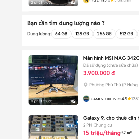
N
Ng Linh
2 phút trước
1
Bạn cần tìm
dung lượng
nào ?
Dung lượng:
64 GB
128 GB
256 GB
512 GB
Màn hình MSI MAG 342C
Đã sử dụng (chưa sửa chữa)
3.900.000 đ
Phường Phú Thứ
(
P. Hưng
4.9
128
GAMESTORE 1992
3 phút trước
3
Galaxy 9, cho thuê căn
2 PN
Chung cư
15 triệu/tháng
57 m²