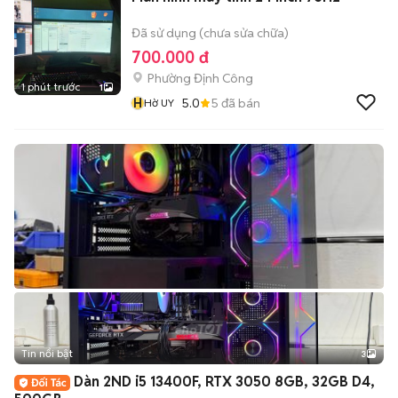
Đã sử dụng (chưa sửa chữa)
700.000 đ
Phường Định Công
1 phút trước
1
H
5.0
5
đã bán
Hờ UY
Tin nổi bật
3
Dàn 2ND i5 13400F, RTX 3050 8GB, 32GB D4,