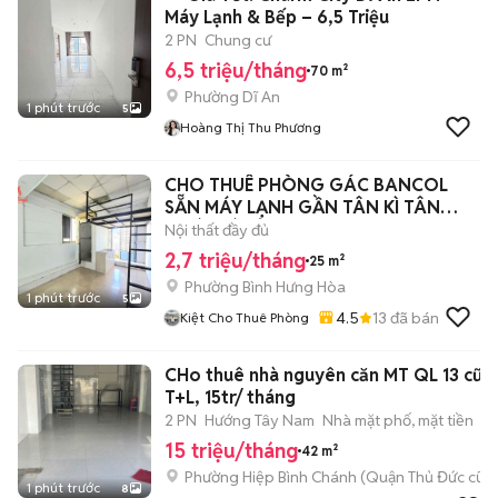
Máy Lạnh & Bếp – 6,5 Triệu
2 PN
Chung cư
6,5 triệu/tháng
70 m²
Phường Dĩ An
1 phút trước
5
Hoàng Thị Thu Phương
CHO THUÊ PHÒNG GÁC BANCOL
SẴN MÁY LẠNH GẦN TÂN KÌ TÂN
QUÝ GIÁ RẺ
Nội thất đầy đủ
2,7 triệu/tháng
25 m²
Phường Bình Hưng Hòa
1 phút trước
5
4.5
13
đã bán
Kiệt Cho Thuê Phòng
CHo thuê nhà nguyên căn MT QL 13 cũ,
T+L, 15tr/ tháng
2 PN
Hướng Tây Nam
Nhà mặt phố, mặt tiền
15 triệu/tháng
42 m²
Phường Hiệp Bình Chánh (Quận Thủ Đức cũ)
1 phút trước
8