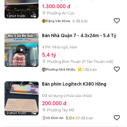
1.300.000 đ
Phường An Cựu
1 phút trước
6
Đ
6
đã bán
Đặng Văn Khoa
Bán Nhà Quận 7 - 4.3x24m - 5.4 Tỷ
4 PN
Nhà ngõ, hẻm
5,4 tỷ
Phường Bình Thuận
(
P. Tân Thuận
mới)
2 phút trước
3
1
đã bán
Phương Nhà Nhiều
Bàn phím Logitech K380 Hồng
Đã sử dụng (chưa sửa chữa)
200.000 đ
Phường Tây Mỗ
2 phút trước
3
5.0
30
đã bán
Vũ Đình An