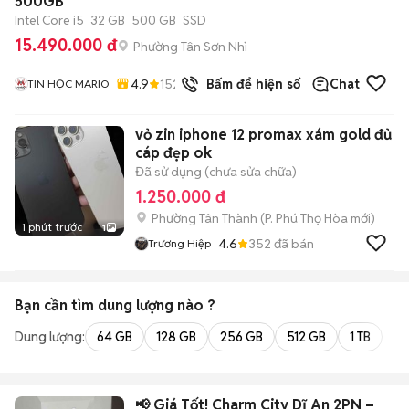
500GB
Intel Core i5
32 GB
500 GB
SSD
15.490.000 đ
Phường Tân Sơn Nhì
4.9
152
đã bán
Bấm để hiện số
Chat
TIN HỌC MARIO
vỏ zin iphone 12 promax xám gold đủ
cáp đẹp ok
Đã sử dụng (chưa sửa chữa)
1.250.000 đ
Phường Tân Thành
(
P. Phú Thọ Hòa
mới)
1 phút trước
1
4.6
352
đã bán
Trương Hiệp
Bạn cần tìm
dung lượng
nào ?
Dung lượng:
64 GB
128 GB
256 GB
512 GB
1 TB
2 
📢 Giá Tốt! Charm City Dĩ An 2PN –