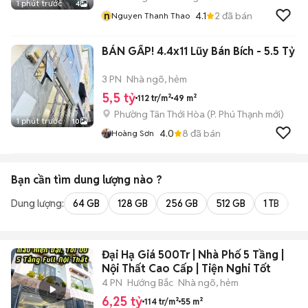
1 phút trước
4
n
4.1
2
đã bán
Nguyen Thanh Thao
BÁN GẤP! 4.4x11 Lũy Bán Bích - 5.5 Tỷ
3 PN
Nhà ngõ, hẻm
5,5 tỷ
112 tr/m²
49 m²
Phường Tân Thới Hòa
(
P. Phú Thạnh
mới)
1 phút trước
10
4.0
8
đã bán
Hoàng Sơn
Bạn cần tìm
dung lượng
nào ?
Dung lượng:
64 GB
128 GB
256 GB
512 GB
1 TB
2 
Đại Hạ Giá 500Tr | Nhà Phố 5 Tầng |
Nội Thất Cao Cấp | Tiện Nghi Tốt
4 PN
Hướng Bắc
Nhà ngõ, hẻm
6,25 tỷ
114 tr/m²
55 m²