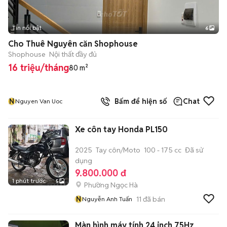
Tin nổi bật
6
+
2
Cho Thuê Nguyên căn Shophouse
Shophouse
Nội thất đầy đủ
16 triệu/tháng
80 m²
N
Bấm để hiện số
Chat
Nguyen Van Uoc
Xe côn tay Honda PL150
2025
Tay côn/Moto
100 - 175 cc
Đã sử
dụng
9.800.000 đ
1 phút trước
5
Phường Ngọc Hà
N
11
đã bán
Nguyễn Anh Tuấn
Màn hình máy tính 24 inch 75Hz