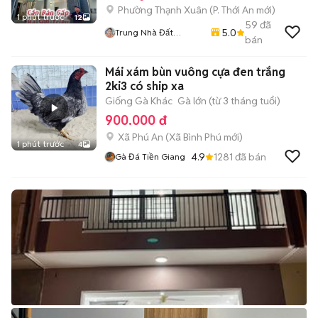
Phường Thạnh Xuân
(
P. Thới An
mới)
1 phút trước
12
59
đã
5.0
Trung Nhà Đất
bán
0901888734
Mái xám bùn vuông cựa đen trắng
2ki3 có ship xa
Giống Gà Khác
Gà lớn (từ 3 tháng tuổi)
900.000 đ
Xã Phú An
(
Xã Bình Phú
mới)
1 phút trước
4
4.9
1281
đã bán
Gà Đá Tiền Giang