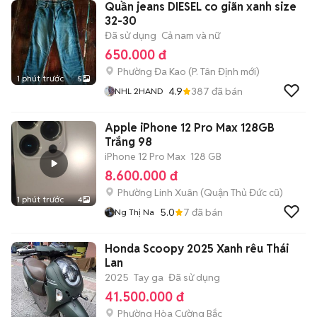
Quần jeans DIESEL co giãn xanh size
32-30
Đã sử dụng
Cả nam và nữ
650.000 đ
Phường Đa Kao
(
P. Tân Định
mới)
1 phút trước
5
4.9
387
đã bán
NHL 2HAND
Apple iPhone 12 Pro Max 128GB
Trắng 98
iPhone 12 Pro Max
128 GB
8.600.000 đ
Phường Linh Xuân (Quận Thủ Đức cũ)
1 phút trước
4
5.0
7
đã bán
Ng Thị Na
Honda Scoopy 2025 Xanh rêu Thái
Lan
2025
Tay ga
Đã sử dụng
41.500.000 đ
Phường Hòa Cường Bắc