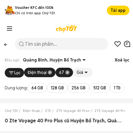
Voucher KFC đến 100k
Tải app
Chỉ có trên app Chợ Tốt
Khu vực:
Quảng Bình, Huyện Bố Trạch
Xoá lọc
Điện thoại
67
Giá
Lọc
Dung lượng:
64 GB
128 GB
256 GB
512 GB
1 TB
2 
Chợ Tốt
Điện thoại
ZTE
ZTE Voyage 40 Pro+
ZTE Voyage 40 Pro+ Q
0 Zte Voyage 40 Pro Plus cũ Huyện Bố Trạch, Quảng Bình đẹp