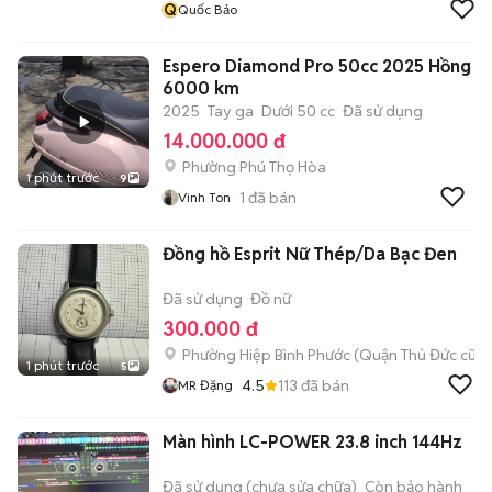
Q
Quốc Bảo
Espero Diamond Pro 50cc 2025 Hồng
6000 km
2025
Tay ga
Dưới 50 cc
Đã sử dụng
14.000.000 đ
Phường Phú Thọ Hòa
1 phút trước
9
1
đã bán
Vinh Ton
Đồng hồ Esprit Nữ Thép/Da Bạc Đen
Đã sử dụng
Đồ nữ
300.000 đ
Phường Hiệp Bình Phước (Quận Thủ Đức cũ)
1 phút trước
5
4.5
113
đã bán
MR Đặng
Màn hình LC-POWER 23.8 inch 144Hz
Đã sử dụng (chưa sửa chữa)
Còn bảo hành