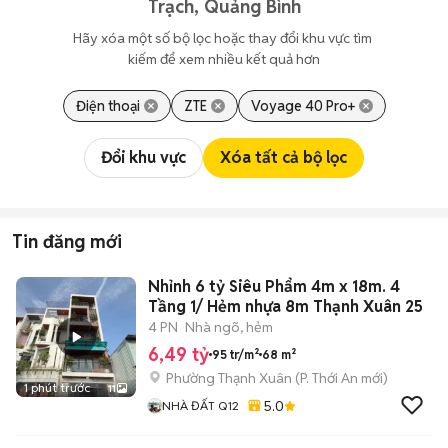
Trạch, Quảng Bình
Hãy xóa một số bộ lọc hoặc thay đổi khu vực tìm 
kiếm để xem nhiều kết quả hơn
Điện thoại
ZTE
Voyage 40 Pro+
Đổi khu vực
Xóa tất cả bộ lọc
Tin đăng mới
Nhỉnh 6 tỷ Siêu Phẩm 4m x 18m. 4
Tầng 1/ Hẻm nhựa 8m Thạnh Xuân 25
4 PN
Nhà ngõ, hẻm
6,49 tỷ
95 tr/m²
68 m²
Phường Thạnh Xuân
(
P. Thới An
mới)
1 phút trước
11
5.0
NHÀ ĐẤT Q12