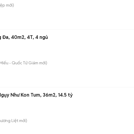
iệp
mới)
 Đa, 40m2, 4T, 4 ngủ
 Miếu - Quốc Tử Giám
mới)
gụy Như Kon Tum, 36m2, 14.5 tỷ
hương Liệt
mới)