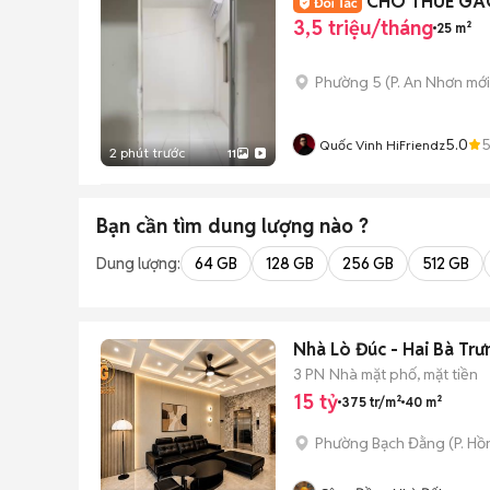
CHO THUÊ GÁC
3,5 triệu/tháng
25 m²
Phường 5
(
P. An Nhơn
mới
5.0
Quốc Vinh HiFriendz
2 phút trước
11
Bạn cần tìm
dung lượng
nào ?
Dung lượng:
64 GB
128 GB
256 GB
512 GB
Nhà Lò Đúc - Hai Bà Trư
3 PN
Nhà mặt phố, mặt tiền
15 tỷ
375 tr/m²
40 m²
Phường Bạch Đằng
(
P. Hồ