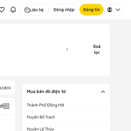
Đăng nhập
Đăng tin
Liên hệ
Xoá
lọc
a hàng
Mua bán đồ điện tử
Thành Phố Đồng Hới
ới
Huyện Bố Trạch
Huyện Lệ Thủy