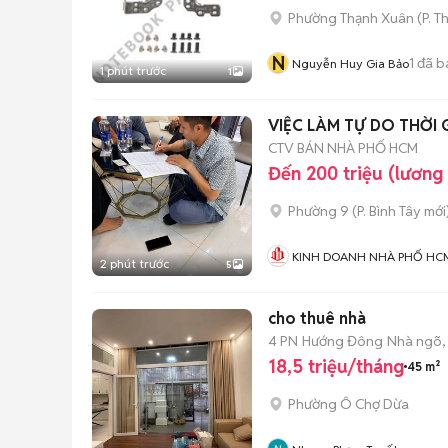
Phường Thạnh Xuân
(
P. T
N
1
đã b
Nguyễn Huy Gia Bảo
1 phút trước
1
VIỆC LÀM TỰ DO THỜI 
CTV BÁN NHÀ PHỐ HCM
Đến 200 triệu (lương
Phường 9
(
P. Bình Tây
mới
KINH DOANH NHÀ PHỐ HC
2 phút trước
5
cho thuê nhà
4 PN
Hướng Đông
Nhà ngõ,
18,5 triệu/tháng
45 m²
Phường Ô Chợ Dừa