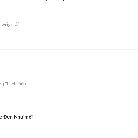
u Giấy
mới)
ng Thạnh
mới)
e Đen Như mới