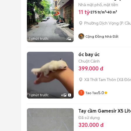
Nhà mặt phố, mặt tiền
11 tỷ
275 tr/m²
40 m²
Phường Dịch Vọng
(
P. Cầ
Cộng Đồng Nhà Đất
1 phút trước
3
óc bay úc
Chuột Cảnh
399.000 đ
Xã Thới Tam Thôn
(
Xã Đô
5.0
Tao Tao
1 phút trước
6
Tay cầm Gamesir X5 Lit
Đã sử dụng
320.000 đ