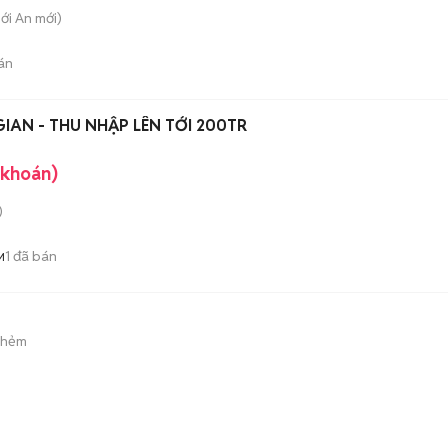
hới An
mới)
án
GIAN - THU NHẬP LÊN TỚI 200TR
 khoán)
)
1
đã bán
M
 hẻm