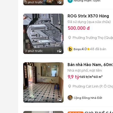
Nhung Phạm Tuyết
2 phút trước
3
ROG Strix X570 Hỏng
Đã sử dụng (qua sửa chữa)
500.000 đ
Phường Trường Thọ (Quận
b
4.0
48
đã bán
Binpc
2 phút trước
2
Bán nhà Hào Nam, 60m2,
Nhà mặt phố, mặt tiền
9,9 tỷ
165 tr/m²
60 m²
Phường Cát Linh
(
P. Ô Ch
Cộng Đồng Nhà Đất
2 phút trước
3