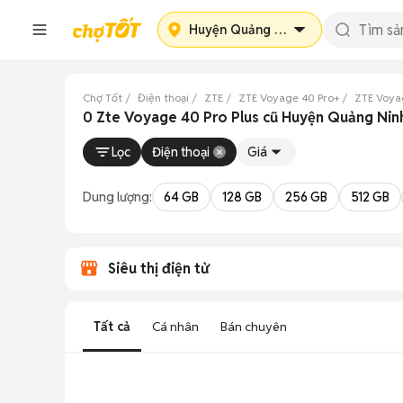
Huyện Quảng Ninh
Chợ Tốt
Điện thoại
ZTE
ZTE Voyage 40 Pro+
ZTE Voya
0 Zte Voyage 40 Pro Plus cũ Huyện Quảng Nin
Lọc
Điện thoại
Giá
Dung lượng:
64 GB
128 GB
256 GB
512 GB
Siêu thị điện tử
Tất cả
Cá nhân
Bán chuyên