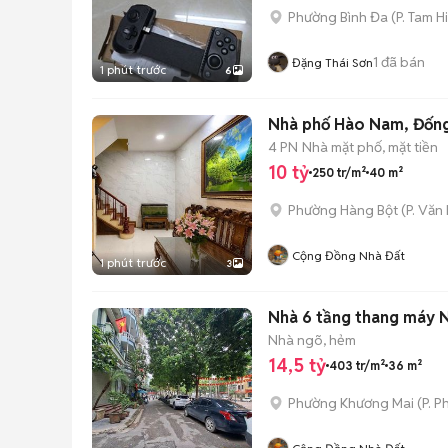
Phường Bình Đa
(
P. Tam H
1
đã bán
Đặng Thái Sơn
1 phút trước
6
Nhà phố Hào Nam, Đống
4 PN
Nhà mặt phố, mặt tiền
10 tỷ
250 tr/m²
40 m²
Phường Hàng Bột
(
P. Văn
Cộng Đồng Nhà Đất
1 phút trước
3
Nhà 6 tầng thang máy N
Nhà ngõ, hẻm
14,5 tỷ
403 tr/m²
36 m²
Phường Khương Mai
(
P. P