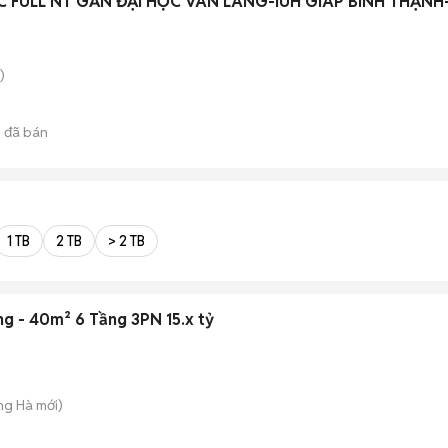
 FULL NT GẦN ĐẠI HỌC VÂN LANG-IUH GIÁP BÌNH THẠNH
)
5
đã bán
1 TB
2 TB
> 2 TB
ng - 40m² 6 Tầng 3PN 15.x tỷ
ng Hà
mới)