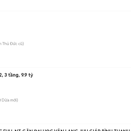
 Thủ Đức cũ)
 3 tầng, 9.9 tỷ
ợ Dừa
mới)