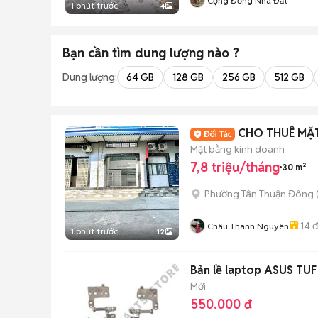
Cộng Đồng Nhà Đất
1 phút trước
4
Bạn cần tìm
dung lượng
nào ?
Dung lượng:
64 GB
128 GB
256 GB
512 GB
CHO THUÊ MẶ
Mặt bằng kinh doanh
7,8 triệu/tháng
30 m²
Phường Tân Thuận Đông
14
đ
Châu Thanh Nguyên
1 phút trước
12
Bản lề laptop ASUS TUF
Mới
550.000 đ