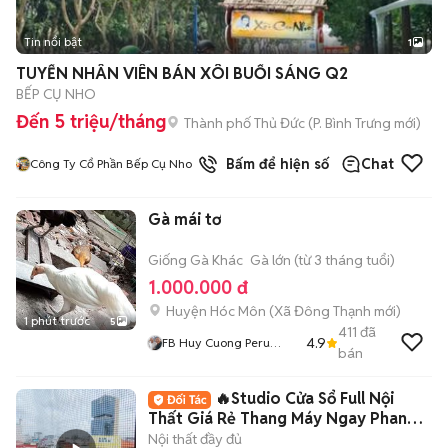
Tin nổi bật
1
TUYỂN NHÂN VIÊN BÁN XÔI BUỔI SÁNG Q2
BẾP CỤ NHO
Đến 5 triệu/tháng
Thành phố Thủ Đức
(
P. Bình Trưng
mới)
Bấm để hiện số
Chat
Công Ty Cổ Phần Bếp Cụ Nho
Gà mái tơ
Giống Gà Khác
Gà lớn (từ 3 tháng tuổi)
1.000.000 đ
Huyện Hóc Môn
(
Xã Đông Thạnh
mới)
1 phút trước
5
411
đã
4.9
FB Huy Cuong Peru
bán
Gallos
🔥Studio Cửa Sổ Full Nội
Thất Giá Rẻ Thang Máy Ngay Phan
Xích Long
Nội thất đầy đủ