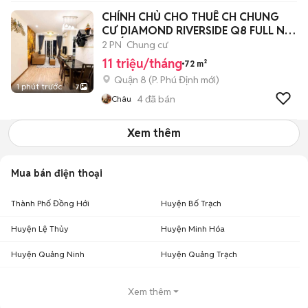
CHÍNH CHỦ CHO THUÊ CH CHUNG
CƯ DIAMOND RIVERSIDE Q8 FULL NỘI
THẤT
2 PN
Chung cư
11 triệu/tháng
72 m²
Quận 8
(
P. Phú Định
mới)
1 phút trước
7
4
đã bán
Châu
Xem thêm
Mua bán điện thoại
Thành Phố Đồng Hới
Huyện Bố Trạch
Huyện Lệ Thủy
Huyện Minh Hóa
Huyện Quảng Ninh
Huyện Quảng Trạch
Xem thêm