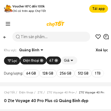
Voucher KFC đến 100k
Tải app
Chỉ có trên app Chợ Tốt
Khu vực:
Quảng Bình
Xoá lọc
Điện thoại
67
Giá
Lọc
Dung lượng:
64 GB
128 GB
256 GB
512 GB
1 TB
2 
Chợ Tốt
Điện thoại
ZTE
ZTE Voyage 40 Pro+
ZTE Voyage 40 Pro+ Q
0 Zte Voyage 40 Pro Plus cũ Quảng Bình đẹp