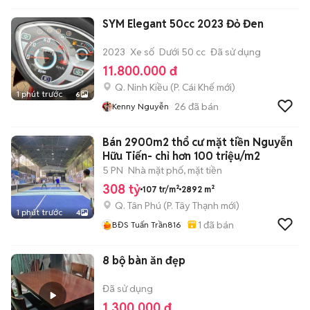
SYM Elegant 50cc 2023 Đỏ Đen
2023
Xe số
Dưới 50 cc
Đã sử dụng
11.800.000 đ
Q. Ninh Kiều
(
P. Cái Khế
mới)
1 phút trước
6
26
đã bán
Kenny Nguyễn
Bán 2900m2 thổ cư mặt tiền Nguyễn
Hữu Tiến- chỉ hơn 100 triệu/m2
5 PN
Nhà mặt phố, mặt tiền
308 tỷ
107 tr/m²
2892 m²
Q. Tân Phú
(
P. Tây Thạnh
mới)
1 phút trước
4
1
đã bán
BĐS Tuấn Trần816
8 bộ bàn ăn đẹp
Đã sử dụng
1.300.000 đ