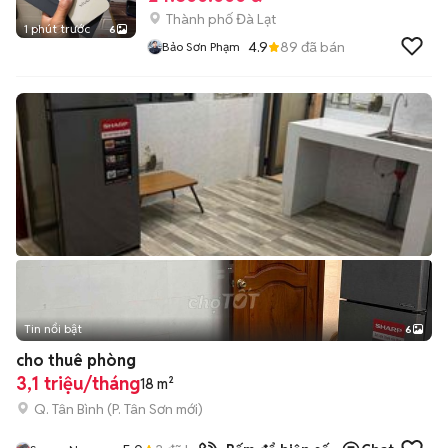
Thành phố Đà Lạt
1 phút trước
6
4.9
89
đã bán
Bảo Sơn Phạm
Tin nổi bật
6
+
2
cho thuê phòng
3,1 triệu/tháng
18 m²
Q. Tân Bình
(
P. Tân Sơn
mới)