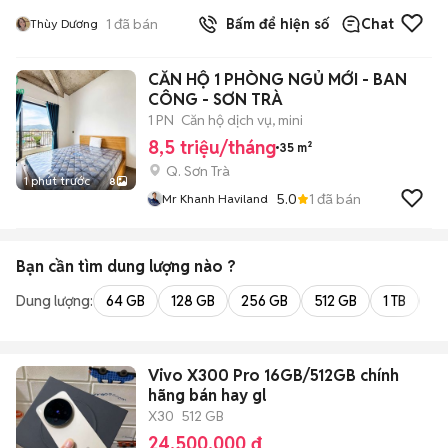
1
đã bán
Bấm để hiện số
Chat
Thùy Dương
CĂN HỘ 1 PHÒNG NGỦ MỚI - BAN
CÔNG - SƠN TRÀ
1 PN
Căn hộ dịch vụ, mini
8,5 triệu/tháng
35 m²
Q. Sơn Trà
1 phút trước
8
5.0
1
đã bán
Mr Khanh Haviland
Bạn cần tìm
dung lượng
nào ?
Dung lượng:
64 GB
128 GB
256 GB
512 GB
1 TB
2 
Vivo X300 Pro 16GB/512GB chính
hãng bán hay gl
X30
512 GB
24.500.000 đ