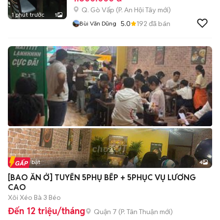
Q. Gò Vấp
(
P. An Hội Tây
mới)
1 phút trước
1
5.0
192
đã bán
Bùi Văn Dũng
Tin nổi bật
4
[BAO ĂN Ở] TUYỂN 5PHỤ BẾP + 5PHỤC VỤ LƯƠNG
CAO
Xôi Xéo Bà 3 Béo
Đến 12 triệu/tháng
Quận 7
(
P. Tân Thuận
mới)