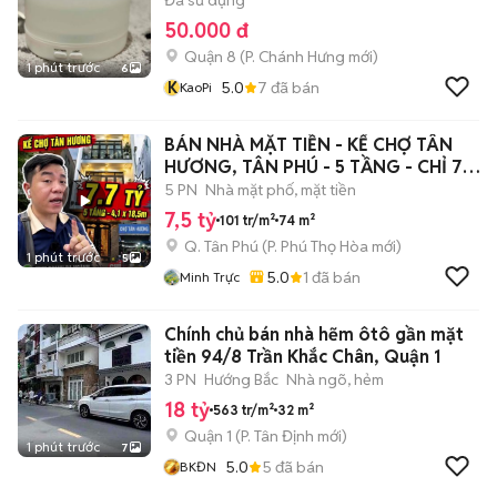
Đã sử dụng
50.000 đ
Quận 8
(
P. Chánh Hưng
mới)
1 phút trước
6
K
5.0
7
đã bán
KaoPi
BÁN NHÀ MẶT TIỀN - KẾ CHỢ TÂN
HƯƠNG, TÂN PHÚ - 5 TẦNG - CHỈ 7.x
tỷ
5 PN
Nhà mặt phố, mặt tiền
7,5 tỷ
101 tr/m²
74 m²
Q. Tân Phú
(
P. Phú Thọ Hòa
mới)
1 phút trước
5
5.0
1
đã bán
Minh Trực
Chính chủ bán nhà hẽm ôtô gần mặt
tiền 94/8 Trần Khắc Chân, Quận 1
3 PN
Hướng Bắc
Nhà ngõ, hẻm
18 tỷ
563 tr/m²
32 m²
Quận 1
(
P. Tân Định
mới)
1 phút trước
7
5.0
5
đã bán
BKĐN