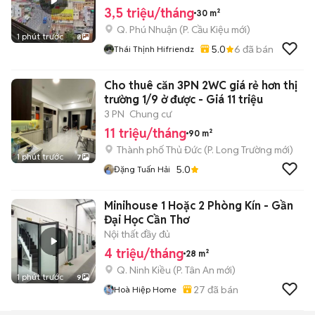
3,5 triệu/tháng
30 m²
Q. Phú Nhuận
(
P. Cầu Kiệu
mới)
1 phút trước
8
5.0
6
đã bán
Thái Thịnh Hifriendz
Cho thuê căn 3PN 2WC giá rẻ hơn thị
trường 1/9 ở được - Giá 11 triệu
3 PN
Chung cư
11 triệu/tháng
90 m²
Thành phố Thủ Đức
(
P. Long Trường
mới)
1 phút trước
7
5.0
Đặng Tuấn Hải
Minihouse 1 Hoặc 2 Phòng Kín - Gần
Đại Học Cần Thơ
Nội thất đầy đủ
4 triệu/tháng
28 m²
Q. Ninh Kiều
(
P. Tân An
mới)
1 phút trước
9
27
đã bán
Hoà Hiệp Home