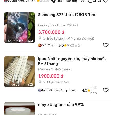
5.0
3
đã bán
Bấm để hiện số
Chat
Suong Nguyen
Samsung S22 Ultra 128GB Tím
Galaxy S22 Ultra
128 GB
3.700.000 đ
Q. Bắc Từ Liêm
(
P. Nghĩa Đô
mới)
1 phút trước
6
5.0
9
đã bán
Đức Trọng
Ipad Nhật nguyên zin, máy nhưmới,
BH 3tháng
iPad Air 2
4-6 tháng
1.900.000 đ
Q. Ngũ Hành Sơn
Tin ưu tiên
6
1
đã
4.0
Tâm Minh An Shop Ipad
bán
Thanh Lý Nhật Giá Rẻ
máy xông tinh dầu 99%