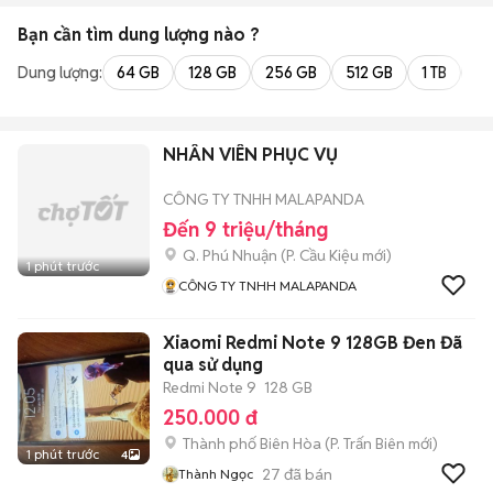
Bạn cần tìm
dung lượng
nào ?
Dung lượng:
64 GB
128 GB
256 GB
512 GB
1 TB
2 
NHÂN VIÊN PHỤC VỤ
CÔNG TY TNHH MALAPANDA
Đến 9 triệu/tháng
Q. Phú Nhuận
(
P. Cầu Kiệu
mới)
1 phút trước
CÔNG TY TNHH MALAPANDA
Xiaomi Redmi Note 9 128GB Đen Đã
qua sử dụng
Redmi Note 9
128 GB
250.000 đ
Thành phố Biên Hòa
(
P. Trấn Biên
mới)
1 phút trước
4
27
đã bán
Thành Ngọc