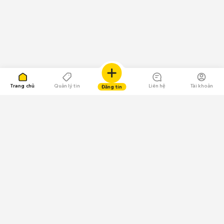
Trang chủ
Quản lý tin
Liên hệ
Tài khoản
Đăng tin
109.000 Bình chọn
Tải ứng dụng Chợ Tốt
Về Chợ Tốt
Quy chế sàn
Chính sách bảo mật
Giải quyết tranh chấp