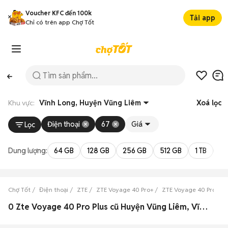
Voucher KFC đến 100k
Tải app
Chỉ có trên app Chợ Tốt
Khu vực:
Vĩnh Long, Huyện Vũng Liêm
Xoá lọc
Điện thoại
67
Giá
Lọc
Dung lượng:
64 GB
128 GB
256 GB
512 GB
1 TB
2 
Chợ Tốt
Điện thoại
ZTE
ZTE Voyage 40 Pro+
ZTE Voyage 40 Pro+ Vĩ
0 Zte Voyage 40 Pro Plus cũ Huyện Vũng Liêm, Vĩnh Long đẹp