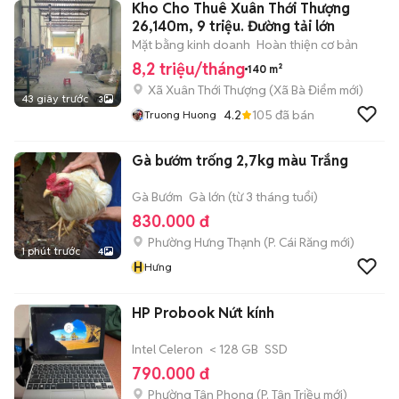
Kho Cho Thuê Xuân Thới Thượng
26,140m, 9 triệu. Đường tải lớn
Mặt bằng kinh doanh
Hoàn thiện cơ bản
8,2 triệu/tháng
140 m²
Xã Xuân Thới Thượng
(
Xã Bà Điểm
mới)
43 giây trước
3
4.2
105
đã bán
Truong Huong
Gà bướm trống 2,7kg màu Trắng
Gà Bướm
Gà lớn (từ 3 tháng tuổi)
830.000 đ
Phường Hưng Thạnh
(
P. Cái Răng
mới)
1 phút trước
4
H
Hưng
HP Probook Nứt kính
Intel Celeron
< 128 GB
SSD
790.000 đ
Phường Tân Phong
(
P. Tân Triều
mới)