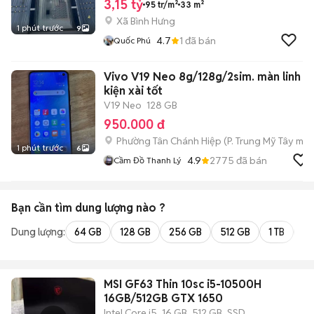
3,15 tỷ
95 tr/m²
33 m²
Xã Bình Hưng
1 phút trước
9
4.7
1
đã bán
Quốc Phú
Vivo V19 Neo 8g/128g/2sim. màn linh
kiện xài tốt
V19 Neo
128 GB
950.000 đ
Phường Tân Chánh Hiệp
(
P. Trung Mỹ Tây
mới
1 phút trước
6
4.9
2775
đã bán
Cầm Đồ Thanh Lý
Bạn cần tìm
dung lượng
nào ?
Dung lượng:
64 GB
128 GB
256 GB
512 GB
1 TB
2 
MSI GF63 Thin 10sc i5-10500H
16GB/512GB GTX 1650
Intel Core i5
16 GB
512 GB
SSD