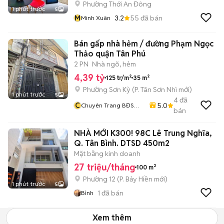
Phường Thới An Đông
1 phút trước
5
M
3.2
55
đã bán
Minh Xuân
Bán gấp nhà hẻm / đường Phạm Ngọc
Thảo quận Tân Phú
2 PN
Nhà ngõ, hẻm
4,39 tỷ
125 tr/m²
35 m²
Phường Sơn Kỳ
(
P. Tân Sơn Nhì
mới)
1 phút trước
5
4
đã
C
5.0
Chuyên Trang BĐS
bán
Hằng
NHÀ MỚI K300! 98C Lê Trung Nghĩa,
Q. Tân Bình. DTSD 450m2
Mặt bằng kinh doanh
27 triệu/tháng
100 m²
Phường 12
(
P. Bảy Hiền
mới)
1 phút trước
5
1
đã bán
Bình
Xem thêm