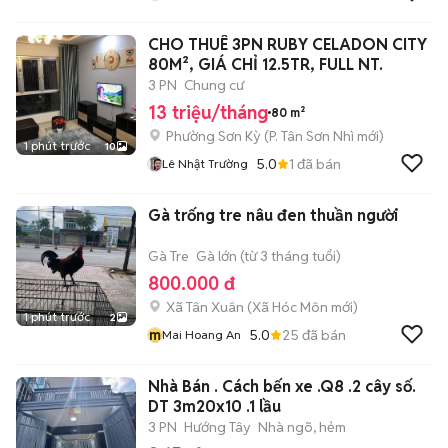
CHO THUÊ 3PN RUBY CELADON CITY
80M², GIÁ CHỈ 12.5TR, FULL NT.
3 PN
Chung cư
13 triệu/tháng
80 m²
Phường Sơn Kỳ
(
P. Tân Sơn Nhì
mới)
1 phút trước
10
5.0
1
đã bán
Lê Nhật Trường
Gà trống tre nâu đen thuần người
Gà Tre
Gà lớn (từ 3 tháng tuổi)
800.000 đ
Xã Tân Xuân
(
Xã Hóc Môn
mới)
1 phút trước
2
m
5.0
25
đã bán
Mai Hoang An
Nhà Bán . Cách bến xe .Q8 .2 cây số.
DT 3m20x10 .1 lầu
3 PN
Hướng Tây
Nhà ngõ, hẻm