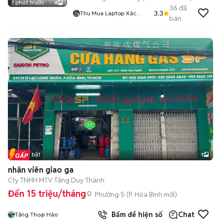
1 phút trước
4
36
đã
3.3
Thu Mua Laptop Xác
bán
Laptop Pc Toàn Quốc
Tin nổi bật
1
nhân viên giao ga
Cty TNHH MTV Tăng Duy Thành
Đến 15 triệu/tháng
Phường 5
(
P. Hòa Bình
mới)
Bấm để hiện số
Chat
Tăng Thoại Hào