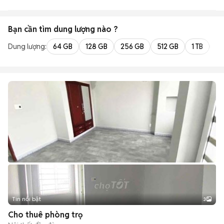
Bạn cần tìm
dung lượng
nào ?
Dung lượng:
64 GB
128 GB
256 GB
512 GB
1 TB
2 
Tin nổi bật
3
Cho thuê phòng trọ