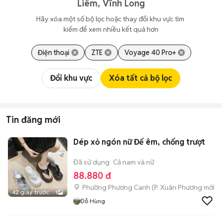
Liêm, Vĩnh Long
Hãy xóa một số bộ lọc hoặc thay đổi khu vực tìm 
kiếm để xem nhiều kết quả hơn
Điện thoại
ZTE
Voyage 40 Pro+
Đổi khu vực
Xóa tất cả bộ lọc
Tin đăng mới
Dép xỏ ngón nữ Đế êm, chống trượt
Đã sử dụng
Cả nam và nữ
88.880 đ
Phường Phương Canh
(
P. Xuân Phương
mới)
42 giây trước
1
Đỗ Hùng