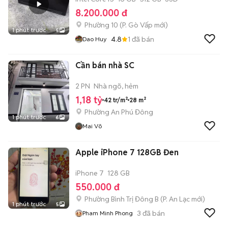
8.200.000 đ
Phường 10
(
P. Gò Vấp
mới)
1 phút trước
5
4.8
1
đã bán
Dao Huy
Cần bán nhà SC
2 PN
Nhà ngõ, hẻm
1,18 tỷ
42 tr/m²
28 m²
Phường An Phú Đông
1 phút trước
6
Mai Võ
Apple iPhone 7 128GB Đen
iPhone 7
128 GB
550.000 đ
Phường Bình Trị Đông B
(
P. An Lạc
mới)
1 phút trước
5
3
đã bán
Pham Minh Phong