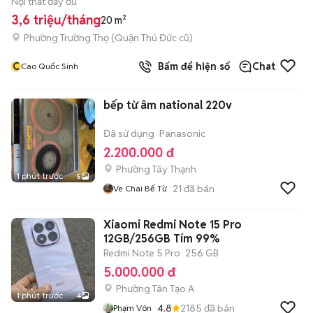
Nội thất đầy đủ
3,6 triệu/tháng
20 m²
Phường Trường Thọ (Quận Thủ Đức cũ)
C
Bấm để hiện số
Chat
Cao Quốc Sinh
bếp từ âm national 220v
Đã sử dụng
Panasonic
2.200.000 đ
Phường Tây Thạnh
1 phút trước
5
21
đã bán
Ve Chai Bế Từ
Xiaomi Redmi Note 15 Pro
12GB/256GB Tím 99%
Redmi Note 5 Pro
256 GB
5.000.000 đ
Phường Tân Tạo A
1 phút trước
4
4.8
2185
đã bán
Phạm Vôn