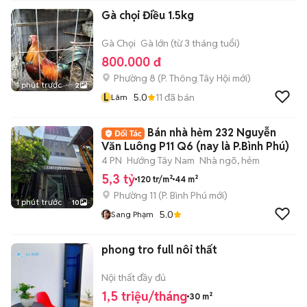
Gà chọi Điều 1.5kg
Gà Chọi
Gà lớn (từ 3 tháng tuổi)
800.000 đ
Phường 8
(
P. Thông Tây Hội
mới)
1 phút trước
2
L
5.0
11
đã bán
Lâm
Bán nhà hẻm 232 Nguyễn
Văn Luông P11 Q6 (nay là P.Bình Phú)
4 PN
Hướng Tây Nam
Nhà ngõ, hẻm
5,3 tỷ
120 tr/m²
44 m²
Phường 11
(
P. Bình Phú
mới)
1 phút trước
10
5.0
Sang Phạm
phong tro full nôi thất
Nội thất đầy đủ
1,5 triệu/tháng
30 m²