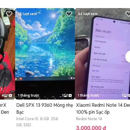
13
lượt xem
33
lượt xem
4
1
1 tháng trước
1
1
1 tháng trước
1
1
erX
Dell SPX 13 9360 Mỏng nhẹ
Xiaomi Redmi Note 14 Đe
e Đen
Bạc
100% pin Sạc ốp
Intel Core i5 8 GB 256
Redmi Note 14
GB SSD
3.000.000 đ