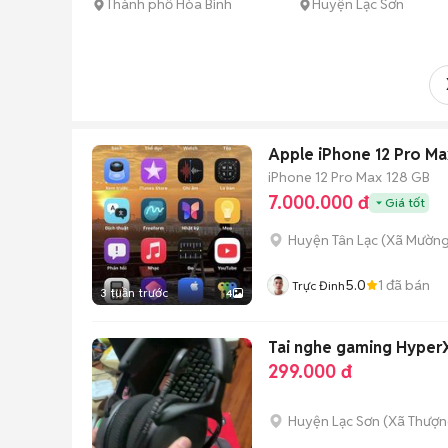
Thành phố Hòa Bình
Huyện Lạc Sơn
Apple iPhone 12 Pro M
iPhone 12 Pro Max
128 GB
7.000.000 đ
Giá tốt
Huyện Tân Lạc
(
Xã Mường
5.0
1
đã bán
Trực Đinh
3 tuần trước
4
Tai nghe gaming HyperX
299.000 đ
Huyện Lạc Sơn
(
Xã Thượn