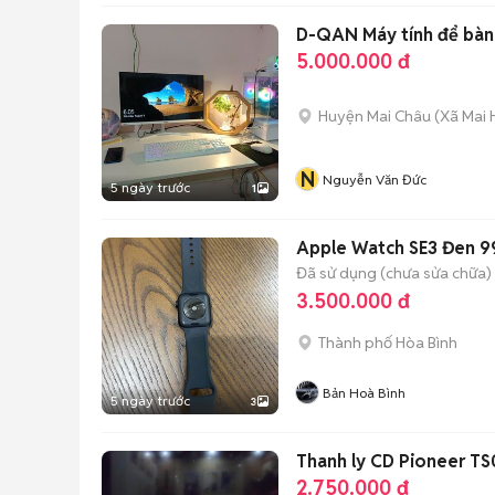
D-QAN Máy tính để bàn
5.000.000 đ
Huyện Mai Châu
(
Xã Mai 
N
Nguyễn Văn Đức
5 ngày trước
1
Apple Watch SE3 Đen 
Đã sử dụng (chưa sửa chữa)
3.500.000 đ
Thành phố Hòa Bình
Bản Hoà Bình
5 ngày trước
3
Thanh ly CD Pioneer TS
2.750.000 đ