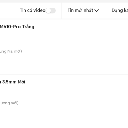
Tin có video
Tin mới nhất
Dạng lư
M610-Pro Trắng
ung Nai
mới)
n 3.5mm Mới
Lương
mới)