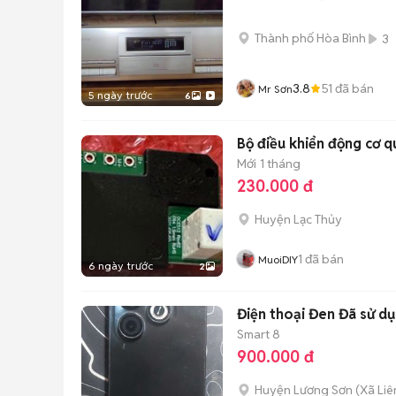
Thành phố Hòa Bình
3
3.8
51
đã bán
Mr Sơn
5 ngày trước
6
Bộ điều khiển động cơ q
Mới
1 tháng
230.000 đ
Huyện Lạc Thủy
1
đã bán
MuoiDIY
6 ngày trước
2
Điện thoại Đen Đã sử d
Smart 8
900.000 đ
Huyện Lương Sơn
(
Xã Liê