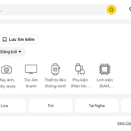
Lưu tìm kiếm
Đăng bởi
Máy ảnh,
Tivi, Âm
Thiết bị đeo
Phụ kiện
Linh kiện
áy quay
thanh
thông minh
(Màn hình,
(RAM,
Chuột...)
Card...)
Loa
Tivi
Tai Nghe
Xem Cử