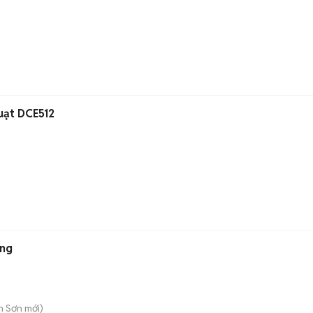
uạt DCE512
ụng
n Sơn
mới)