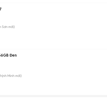
7
n Sơn
mới)
256GB Đen
Thịnh Minh
mới)