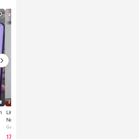
41
lượt xem
2 tháng trước
2
1
n
Linh kiện Samsung Galaxy
Note Edge chưa sửa chữa
Galaxy Note Edge
179.000 đ