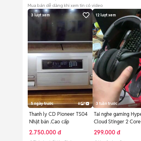
Mua bán dễ dàng khi xem tin có video
3
lượt xem
12
lượt xem
5 ngày trước
6
1
3 tuần trước
Thanh ly CD Pioneer TS04
Tai nghe gaming Hyp
Nhật bản .Cao cấp
Cloud Stinger 2 Cor
2.750.000 đ
299.000 đ