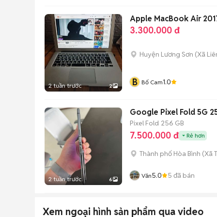
Apple MacBook Air 201
3.300.000 đ
Huyện Lương Sơn
(
Xã Liê
B
1.0
Bố Cam
2 tuần trước
2
Google Pixel Fold 5G 
Pixel Fold
256 GB
7.500.000 đ
Rẻ hơn
Thành phố Hòa Bình
(
Xã 
5.0
5
đã bán
Văn
2 tuần trước
6
Xem ngoại hình sản phẩm qua video