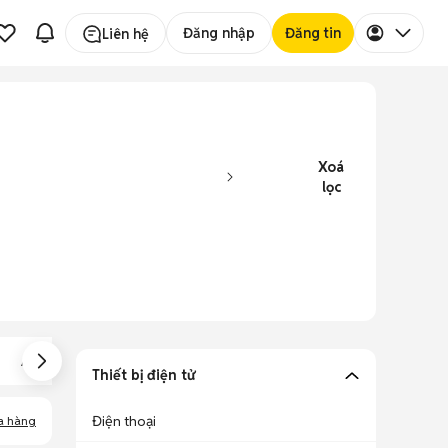
Đăng nhập
Đăng tin
Liên hệ
Xoá
lọc
Amply
Màn Hình Máy Tính
Bàn Phím
Thiết bị điện tử
Điện thoại
a hàng