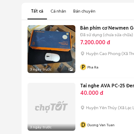
Tất cả
Cá nhân
Bán chuyên
Bàn phím cơ Newmen G
Đã sử dụng (chưa sửa chữa)
7.200.000 đ
Huyện Cao Phong
(
Xã Th
P
Pha Ra
3 ngày trước
1
Tai nghe AVA PC-25 Đe
40.000 đ
Huyện Yên Thủy
(
Xã Lạc 
D
Duong Van Tuan
3 ngày trước