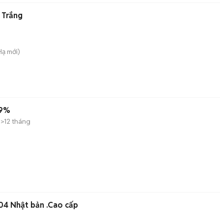
 Trắng
Hạ
mới)
99%
>12 tháng
04 Nhật bản .Cao cấp