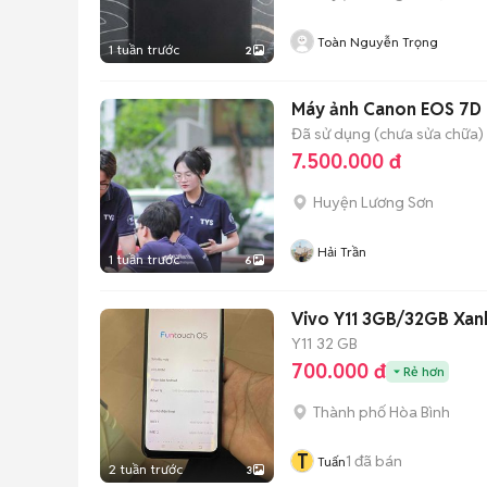
Toàn Nguyễn Trọng
1 tuần trước
2
Máy ảnh Canon EOS 7D
Đã sử dụng (chưa sửa chữa)
7.500.000 đ
Huyện Lương Sơn
Hải Trần
1 tuần trước
6
Vivo Y11 3GB/32GB Xan
Y11
32 GB
700.000 đ
Rẻ hơn
Thành phố Hòa Bình
T
1
đã bán
Tuấn
2 tuần trước
3