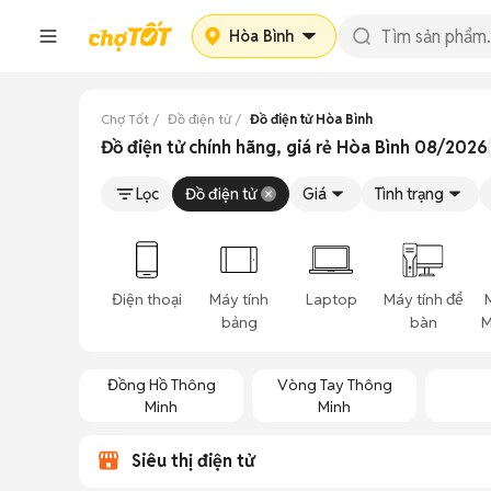
Hòa Bình
Chợ Tốt
Đồ điện tử
Đồ điện tử Hòa Bình
Đồ điện tử chính hãng, giá rẻ Hòa Bình 08/2026
Lọc
Đồ điện tử
Giá
Tình trạng
Điện thoại
Máy tính
Laptop
Máy tính để
bảng
bàn
M
Đồng Hồ Thông
Vòng Tay Thông
Minh
Minh
Siêu thị điện tử