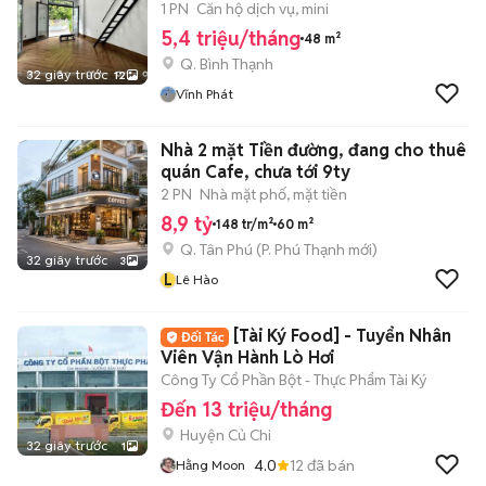
1 PN
Căn hộ dịch vụ, mini
5,4 triệu/tháng
48 m²
Q. Bình Thạnh
32 giây trước
12
Vĩnh Phát
Nhà 2 mặt Tiền đường, đang cho thuê
quán Cafe, chưa tới 9ty
2 PN
Nhà mặt phố, mặt tiền
8,9 tỷ
148 tr/m²
60 m²
Q. Tân Phú
(
P. Phú Thạnh
mới)
32 giây trước
3
L
Lê Hào
[Tài Ký Food] - Tuyển Nhân
Viên Vận Hành Lò Hơi
Công Ty Cổ Phần Bột - Thực Phẩm Tài Ký
Đến 13 triệu/tháng
Huyện Củ Chi
32 giây trước
1
4.0
12
đã bán
Hằng Moon