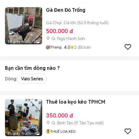
Gà Đen Đỏ Trống
Gà Chọi
Gà lớn (từ 3 tháng tuổi)
500.000 đ
Q. Ngũ Hành Sơn
34 giây trước
2
4.0
2
đã bán
Thang
Bạn cần tìm
dòng
nào ?
Dòng:
Vaio Series
Thuê loa kẹo kéo TPHCM
350.000 đ
Q. Bình Tân
(
P. Tân Tạo
mới)
T
THUÊ LOA KÉO
35 giây trước
1