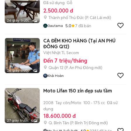
Đã sử dụng
Gỗ
2.500.000 đ
Thành phố Thủ Đức
(
P. Cát Lái
mới)
26 giây trước
4
5.0
7
đã bán
Gautama
CA ĐÊM KHO HÀNG (Tại AN PHÚ
ĐÔNG Q12)
Việt Nhật TL Secom
Đến 7 triệu/tháng
Quận 12
(
P. An Phú Đông
mới)
26 giây trước
1
Khải Hoàn
Moto Lifan 150 zin đẹp sưu tầm
2008
Tay côn/Moto
100 - 175 cc
Đã sử
dụng
18.600.000 đ
27 giây trước
12
Q. Bình Tân
(
P. Bình Trị Đông
mới)
4.9
3381
đã bán
Mr Zui 18 Tuổi Rưỡi