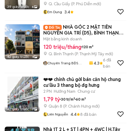
Q. Cầu Giấy
(
P. Phú Diễn
mới)
39 giây trước
6
E
3.4
Em Dung
NHÀ GÓC 2 MẶT TIỀN
NGUYỄN GIA TRÍ (D5), BÌNH THẠNH –
DT 6X20M – 120TR
Mặt bằng kinh doanh
120 triệu/tháng
120 m²
Q. Bình Thạnh
(
P. Thạnh Mỹ Tây
mới)
42 giây trước
4
6
đã
4.3
Chuyên Trang BĐS
bán
HOME CITY
❤️❤️ chính chủ gởi bán căn hộ chung
cư lầu 3 thang bộ đg hưng
2 PN
Hướng Nam
Chung cư
1,79 tỷ
30 tr/m²
60 m²
Quận 8
(
P. Chánh Hưng
mới)
42 giây trước
7
L
4.4
8
đã bán
Liên Nguyễn
Nhà 1T 2 L + ST | 4PN + 4WC | H.Tây