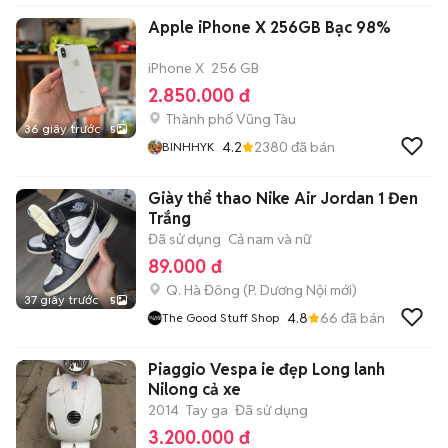
Apple iPhone X 256GB Bạc 98%
iPhone X
256 GB
2.850.000 đ
Thành phố Vũng Tàu
36 giây trước
5
4.2
2380
đã bán
BINHHYK
Giày thể thao Nike Air Jordan 1 Đen
Trắng
Đã sử dụng
Cả nam và nữ
89.000 đ
Q. Hà Đông
(
P. Dương Nội
mới)
37 giây trước
5
4.8
66
đã bán
The Good Stuff Shop
Piaggio Vespa ie đẹp Long lanh
Nilong cả xe
2014
Tay ga
Đã sử dụng
3.200.000 đ