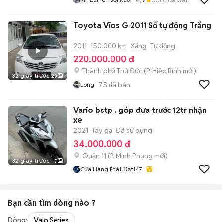
Toyota Vios G 2011 Số tự động Trắng
2011
150.000 km
Xăng
Tự động
220.000.000 đ
Thành phố Thủ Đức
(
P. Hiệp Bình
mới)
32 giây trước
20
75
đã bán
Long
Vario bstp . góp đưa trước 12tr nhận
xe
2021
Tay ga
Đã sử dụng
34.000.000 đ
Quận 11
(
P. Minh Phụng
mới)
32 giây trước
7
Cửa Hàng Phát Đạt147
Bạn cần tìm
dòng
nào ?
Dòng:
Vaio Series