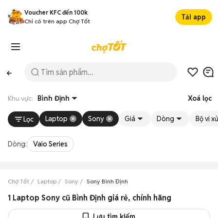
Voucher KFC đến 100k
Tải app
Chỉ có trên app Chợ Tốt
Khu vực:
Bình Định
Xoá lọc
Laptop
Sony
Giá
Dòng
Bộ vi xử
Lọc
Dòng:
Vaio Series
Chợ Tốt
Laptop
Sony
Sony Bình Định
1 Laptop Sony cũ Bình Định giá rẻ, chính hãng
Lưu tìm kiếm