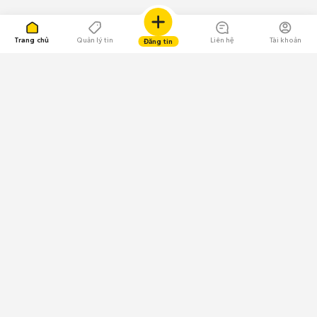
Trang chủ
Quản lý tin
Liên hệ
Tài khoản
Đăng tin
109.000 Bình chọn
Tải ứng dụng Chợ Tốt
Về Chợ Tốt
Quy chế sàn
Chính sách bảo mật
Giải quyết tranh chấp
CÔNG TY TNHH CHỢ TỐT - Người đại diện theo pháp luật:
Nguyễn Trọng Tấn; GPDKKD: 0312120782 do Sở KH & ĐT TP.HCM cấp ngày
11/01/2013;
GPMXH: 185/GP-BTTTT do Bộ Thông tin và Truyền thông
cấp ngày 09/07/2024 - Chịu trách nhiệm
nội dung: Trần Hoàng Ly.
Chính sách sử dụng