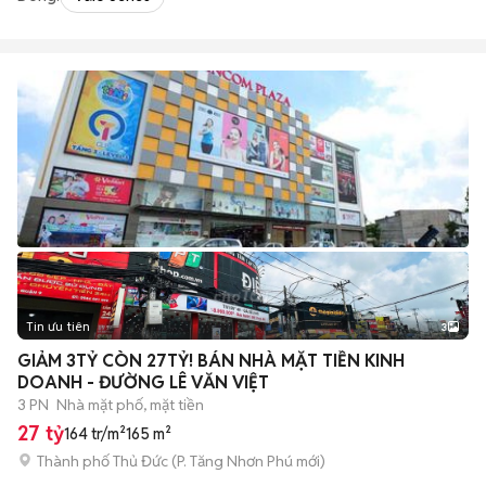
Tin ưu tiên
3
GIẢM 3TỶ CÒN 27TỶ! BÁN NHÀ MẶT TIỀN KINH
DOANH - ĐƯỜNG LÊ VĂN VIỆT
3 PN
Nhà mặt phố, mặt tiền
27 tỷ
164 tr/m²
165 m²
Thành phố Thủ Đức
(
P. Tăng Nhơn Phú
mới)