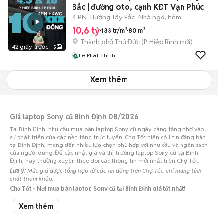
Bắc | đường oto, cạnh KĐT Vạn Phúc
4 PN
Hướng Tây Bắc
Nhà ngõ, hẻm
10,6 tỷ
133 tr/m²
80 m²
Thành phố Thủ Đức
(
P. Hiệp Bình
mới)
42 giây trước
5
Lê Phát Thịnh
Xem thêm
Giá laptop Sony cũ Bình Định 08/2026
Tại Bình Định, nhu cầu mua bán laptop Sony cũ ngày càng tăng nhờ vào
sự phát triển của các nền tảng trực tuyến. Chợ Tốt hiện có 1 tin đăng bán
tại Bình Định, mang đến nhiều lựa chọn phù hợp với nhu cầu và ngân sách
của người dùng. Để cập nhật giá và thị trường laptop Sony cũ tại Bình
Định, hãy thường xuyên theo dõi các thông tin mới nhất trên Chợ Tốt.
Lưu ý:
Mức giá được tổng hợp từ các tin đăng trên Chợ Tốt, chỉ mang tính
chất tham khảo.
Chợ Tốt - Nơi mua bán laptop Sony cũ tại Bình Định giá tốt nhất!
Xem thêm