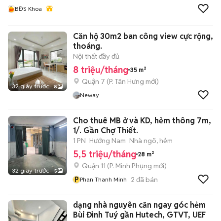
BĐS Khoa
Căn hộ 30m2 ban công view cực rộng,
thoáng.
Nội thất đầy đủ
8 triệu/tháng
35 m²
Quận 7
(
P. Tân Hưng
mới)
32 giây trước
8
Neway
Cho thuê MB ở và KD, hẻm thông 7m,
1/. Gần Chợ Thiết.
1 PN
Hướng Nam
Nhà ngõ, hẻm
5,5 triệu/tháng
28 m²
Quận 11
(
P. Minh Phụng
mới)
32 giây trước
5
P
2
đã bán
Phan Thanh Minh
dạng nhà nguyên căn ngay góc hẻm
Bùi Đình Tuý gần Hutech, GTVT, UEF