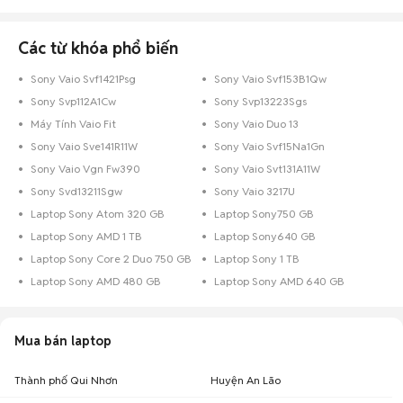
Các từ khóa phổ biến
Sony Vaio Svf1421Psg
Sony Vaio Svf153B1Qw
Sony Svp112A1Cw
Sony Svp13223Sgs
Máy Tính Vaio Fit
Sony Vaio Duo 13
Sony Vaio Sve141R11W
Sony Vaio Svf15Na1Gn
Sony Vaio Vgn Fw390
Sony Vaio Svt131A11W
Sony Svd13211Sgw
Sony Vaio 3217U
Laptop Sony Atom 320 GB
Laptop Sony750 GB
Laptop Sony AMD 1 TB
Laptop Sony640 GB
Laptop Sony Core 2 Duo 750 GB
Laptop Sony 1 TB
Laptop Sony AMD 480 GB
Laptop Sony AMD 640 GB
Mua bán laptop
Thành phố Qui Nhơn
Huyện An Lão