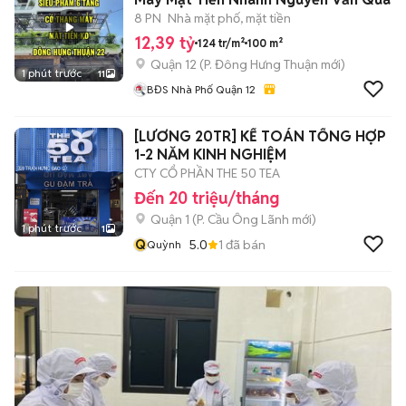
8 PN
Nhà mặt phố, mặt tiền
12,39 tỷ
124 tr/m²
100 m²
Quận 12
(
P. Đông Hưng Thuận
mới)
1 phút trước
11
BĐS Nhà Phố Quận 12
[LƯƠNG 20TR] KẾ TOÁN TỔNG HỢP
1-2 NĂM KINH NGHIỆM
CTY CỔ PHẦN THE 50 TEA
Đến 20 triệu/tháng
Quận 1
(
P. Cầu Ông Lãnh
mới)
1 phút trước
1
Q
5.0
1
đã bán
Quỳnh