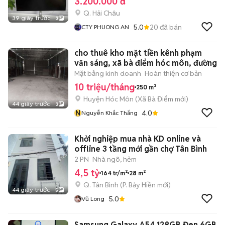
3.200.000 đ
Q. Hải Châu
39 giây trước
3
5.0
20
đã bán
CTY PHUONG AN
cho thuê kho mặt tiền kênh phạm
văn sáng, xã bà điểm hóc môn, đường
Mặt bằng kinh doanh
Hoàn thiện cơ bản
10 triệu/tháng
250 m²
Huyện Hóc Môn
(
Xã Bà Điểm
mới)
44 giây trước
3
N
4.0
Nguyễn Khắc Thắng
Khởi nghiệp mua nhà KD online và
offline 3 tầng mới gần chợ Tân Bình
2 PN
Nhà ngõ, hẻm
4,5 tỷ
164 tr/m²
28 m²
Q. Tân Bình
(
P. Bảy Hiền
mới)
44 giây trước
5
5.0
Vũ Long
Samsung Galaxy A54 128GB Đen 6GB