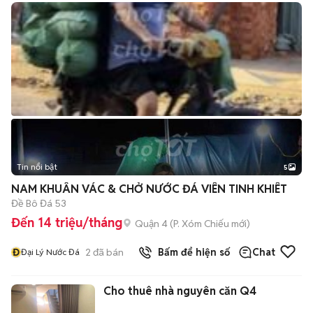
Tin nổi bật
5
NAM KHUÂN VÁC & CHỞ NƯỚC ĐÁ VIÊN TINH KHIÊT
Đề Bô Đá 53
Đến 14 triệu/tháng
Quận 4
(
P. Xóm Chiếu
mới)
Đ
2
đã bán
Bấm để hiện số
Chat
Đại Lý Nước Đá
Cho thuê nhà nguyên căn Q4