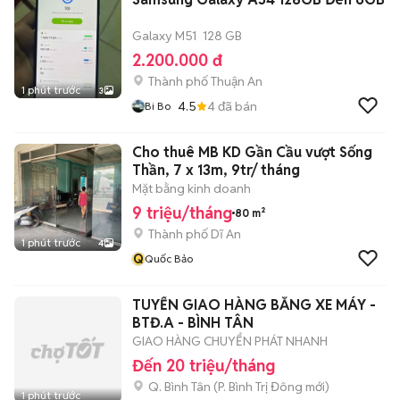
Galaxy M51
128 GB
2.200.000 đ
Thành phố Thuận An
1 phút trước
3
4.5
4
đã bán
Bi Bo
Cho thuê MB KD Gần Cầu vượt Sống
Thần, 7 x 13m, 9tr/ tháng
Mặt bằng kinh doanh
9 triệu/tháng
80 m²
Thành phố Dĩ An
1 phút trước
4
Q
Quốc Bảo
TUYỂN GIAO HÀNG BẰNG XE MÁY -
BTĐ.A - BÌNH TÂN
GIAO HÀNG CHUYỂN PHÁT NHANH
Đến 20 triệu/tháng
Q. Bình Tân
(
P. Bình Trị Đông
mới)
1 phút trước