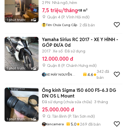
2 PN
Nhà ngõ, hẻm
7,5 triệu/tháng
18 m²
Quận 4
(
P. Vĩnh Hội
mới)
1 phút trước
8
T
2
đã bán
Tên Chưa Cung Cấp
Yamaha Sirius RC 2017 - XE Y HÌNH -
GÓP ĐƯA 0d
2017
Xe số
Đã sử dụng
12.000.000 đ
Quận 8
(
P. Chánh Hưng
mới)
1 phút trước
8
342
đã
4.6
XE MÁY NGUYỄN
bán
MINH SƠN
Ống kính Sigma 150 600 F5-6.3 DG
DN OS L Mount
Đã sử dụng (chưa sửa chữa)
3 tháng
25.000.000 đ
Q. Tân Bình
(
P. Tân Sơn
mới)
1 phút trước
5
5.0
269
đã bán
Kencamera