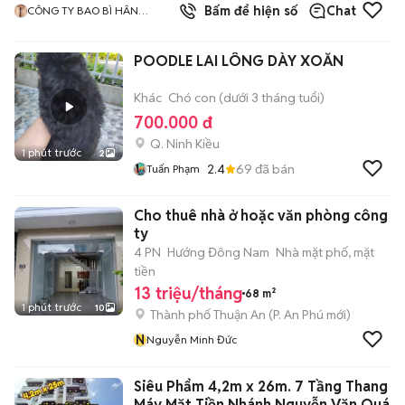
Bấm để hiện số
Chat
CÔNG TY BAO BÌ HÂN
THUẬN PHÁT
POODLE LAI LÔNG DÀY XOĂN
Khác
Chó con (dưới 3 tháng tuổi)
700.000 đ
Q. Ninh Kiều
1 phút trước
2
2.4
69
đã bán
Tuấn Phạm
Cho thuê nhà ở hoặc văn phòng công
ty
4 PN
Hướng Đông Nam
Nhà mặt phố, mặt
tiền
13 triệu/tháng
68 m²
1 phút trước
10
Thành phố Thuận An
(
P. An Phú
mới)
N
Nguyễn Minh Đức
Siêu Phẩm 4,2m x 26m. 7 Tầng Thang
Máy Mặt Tiền Nhánh Nguyễn Văn Quá