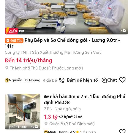
Tin nổi bật
1
Phụ Bếp và Sơ Chế đóng gói - Lương 9.0tr -
14tr
Công ty TNHH Sản Xuất Thương Mại Hương Sen Việt
Đến 14 triệu/tháng
Thành phố Thủ Đức
(
P. Phước Long
mới)
N
4
đã bán
Bấm để hiện số
Chat
Nguyễn Thị Nhung
🏡 nhà bán 3m x 7m. 1 lầu. đường Phú
định F16.Q8
2 PN
Nhà ngõ, hẻm
1,3 tỷ
62 tr/m²
21 m²
Quận 8
(
P. Phú Định
mới)
1 phút trước
12
m
4.9
4
đã bán
Mình Thành