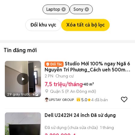
Laptop
Sony
Đổi khu vực
Xóa tất cả bộ lọc
Tin đăng mới
Studio Mới 100% ngay Ngã 6
Nguyễn Tri Phương_Cách ueh 500m Y
dược 1Km
2 PN
Chung cư
7,5 triệu/tháng
40 m²
Quận 5
(
P. An Đông
mới)
29 giây trước
6
5.0
4
đã bán
UPSTAY GROUP
Dell U2422H 24 inch Đã sử dụng
Đã sử dụng (chưa sửa chữa)
1 tháng