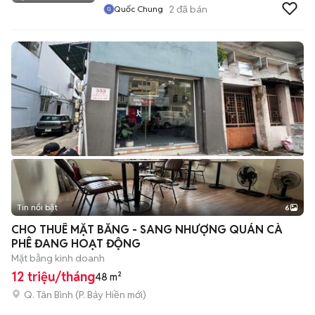
2
đã bán
Quốc Chung
Tin nổi bật
6
+
2
CHO THUÊ MẶT BẰNG - SANG NHƯỢNG QUÁN CÀ
PHÊ ĐANG HOẠT ĐỘNG
Mặt bằng kinh doanh
12 triệu/tháng
48 m²
Q. Tân Bình
(
P. Bảy Hiền
mới)