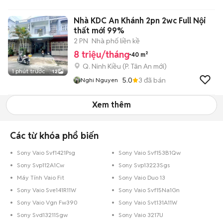
Nhà KDC An Khánh 2pn 2wc Full Nội
thất mới 99%
2 PN
Nhà phố liền kề
8 triệu/tháng
40 m²
Q. Ninh Kiều
(
P. Tân An
mới)
1 phút trước
12
5.0
3
đã bán
Nghi Nguyen
Xem thêm
Các từ khóa phổ biến
Sony Vaio Svf1421Psg
Sony Vaio Svf153B1Qw
Sony Svp112A1Cw
Sony Svp13223Sgs
Máy Tính Vaio Fit
Sony Vaio Duo 13
Sony Vaio Sve141R11W
Sony Vaio Svf15Na1Gn
Sony Vaio Vgn Fw390
Sony Vaio Svt131A11W
Sony Svd13211Sgw
Sony Vaio 3217U