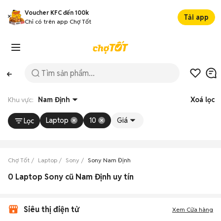
Voucher KFC đến 100k
Tải app
Chỉ có trên app Chợ Tốt
Khu vực:
Nam Định
Xoá lọc
Laptop
10
Giá
Lọc
Chợ Tốt
Laptop
Sony
Sony Nam Định
0 Laptop Sony cũ Nam Định uy tín
Siêu thị điện tử
Xem Cửa hàng