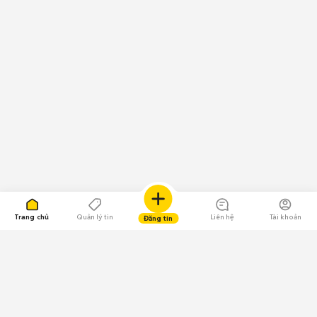
Trang chủ
Quản lý tin
Liên hệ
Tài khoản
Đăng tin
109.000 Bình chọn
Tải ứng dụng Chợ Tốt