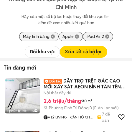
Chí Minh
Hãy xóa một số bộ lọc hoặc thay đổi khu vực tìm 
kiếm để xem nhiều kết quả hơn
Máy tính bảng
Apple
iPad Air 2
Đổi khu vực
Xóa tất cả bộ lọc
Tin đăng mới
DÃY TRỌ TRỆT GÁC CAO
MỚI XÂY SÁT AEON BÌNH TÂN TÊN
LỬA MỚI TỈNH LỘ 10
Nội thất đầy đủ
2,6 triệu/tháng
30 m²
Phường Bình Trị Đông B
(
P. An Lạc
mới)
1 phút trước
5
7
đã
A LÝ LIVING _ CĂN HỘ CHO
bán
THUÊ TP.HCM - PHÒNG TRỌ
- MBKD - KIOT - CHDV -