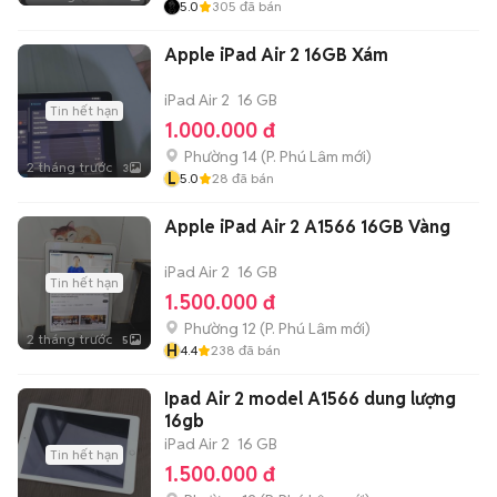
5.0
305
đã bán
Apple iPad Air 2 16GB Xám
iPad Air 2
16 GB
Tin hết hạn
1.000.000 đ
Phường 14
(
P. Phú Lâm
mới)
2 tháng trước
3
L
5.0
28
đã bán
Apple iPad Air 2 A1566 16GB Vàng
iPad Air 2
16 GB
Tin hết hạn
1.500.000 đ
Phường 12
(
P. Phú Lâm
mới)
2 tháng trước
5
H
4.4
238
đã bán
Ipad Air 2 model A1566 dung lượng
16gb
iPad Air 2
16 GB
Tin hết hạn
1.500.000 đ