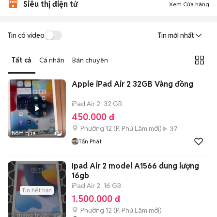
Siêu thị điện tử
Xem Cửa hàng
Tin có video
Tin mới nhất
Tất cả
Cá nhân
Bán chuyên
Apple iPad Air 2 32GB Vàng đồng
iPad Air 2
32 GB
450.000 đ
Phường 12
(
P. Phú Lâm
mới)
37
hôm qua
4
Tấn Phát
Ipad Air 2 model A1566 dung lượng
16gb
iPad Air 2
16 GB
Tin hết hạn
1.500.000 đ
Phường 12
(
P. Phú Lâm
mới)
2 tháng trước
5