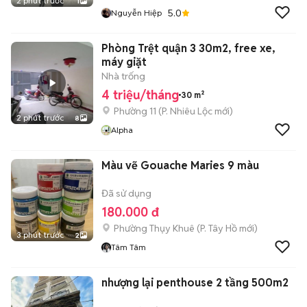
2 phút trước
1
5.0
Nguyễn Hiệp
Phòng Trệt quận 3 30m2, free xe,
máy giặt
Nhà trống
4 triệu/tháng
30 m²
Phường 11
(
P. Nhiêu Lộc
mới)
2 phút trước
8
Alpha
Màu vẽ Gouache Maries 9 màu
Đã sử dụng
180.000 đ
Phường Thụy Khuê
(
P. Tây Hồ
mới)
3 phút trước
2
Tâm Tâm
nhượng lại penthouse 2 tầng 500m2