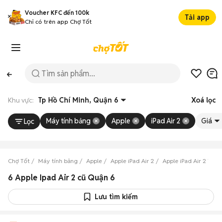
Voucher KFC đến 100k
Tải app
Chỉ có trên app Chợ Tốt
Khu vực:
Tp Hồ Chí Minh, Quận 6
Xoá lọc
Máy tính bảng
Apple
iPad Air 2
Giá
Lọc
Chợ Tốt
Máy tính bảng
Apple
Apple iPad Air 2
Apple iPad Air 2 Tp H
6 Apple Ipad Air 2 cũ Quận 6
Lưu tìm kiếm