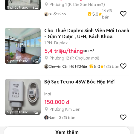
Phường 1
(
P. Tân Sơn Hòa
mới)
5 phút trước
5
16
đã
5.0
Quốc Bình
bán
Lovanhome
Cho Thuê Duplex Sinh Viên Mới Toanh
- Gần Y Dược , UEH, Bách Khoa
1 PN
Duplex
5,4 triệu/tháng
30 m²
Phường 12
(
P. Chợ Lớn
mới)
5 phút trước
8
5.0
1
đã bán
Chuyên Căn Hộ HCM🏡
Bộ Sạc Tecno 45W Bóc Hộp Mới
Mới
150.000 đ
Phường Kim Liên
5 phút trước
1
3
đã bán
Nam
Xem thêm