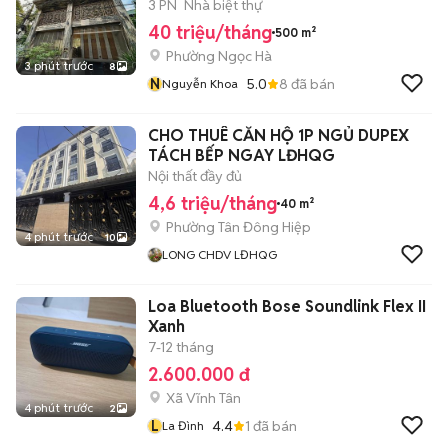
3 PN
Nhà biệt thự
40 triệu/tháng
500 m²
Phường Ngọc Hà
3 phút trước
8
N
5.0
8
đã bán
Nguyễn Khoa
CHO THUÊ CĂN HỘ 1P NGỦ DUPEX
TÁCH BẾP NGAY LĐHQG
Nội thất đầy đủ
4,6 triệu/tháng
40 m²
Phường Tân Đông Hiệp
4 phút trước
10
LONG CHDV LĐHQG
Loa Bluetooth Bose Soundlink Flex II
Xanh
7-12 tháng
2.600.000 đ
Xã Vĩnh Tân
4 phút trước
2
L
4.4
1
đã bán
La Đình