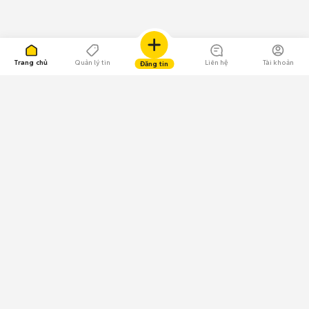
Trang chủ
Quản lý tin
Liên hệ
Tài khoản
Đăng tin
109.000 Bình chọn
Tải ứng dụng Chợ Tốt
Về Chợ Tốt
Quy chế sàn
Chính sách bảo mật
Giải quyết tranh chấp
CÔNG TY TNHH CHỢ TỐT - Người đại diện theo pháp luật:
Nguyễn Trọng Tấn; GPDKKD: 0312120782 do Sở KH & ĐT TP.HCM cấp ngày
11/01/2013;
GPMXH: 185/GP-BTTTT do Bộ Thông tin và Truyền thông
cấp ngày 09/07/2024 - Chịu trách nhiệm
nội dung: Trần Hoàng Ly.
Chính sách sử dụng
Địa chỉ: Tầng 18, Toà nhà UOA, Số 6 đường Tân Trào, Phường Tân Mỹ,