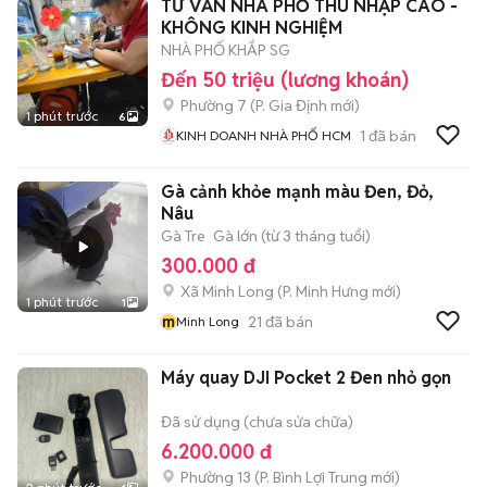
TƯ VẤN NHÀ PHỐ THU NHẬP CAO -
CHUNG CƯ - NHÀ Ở
KHÔNG KINH NGHIỆM
NHÀ PHỐ KHẮP SG
Đến 50 triệu (lương khoán)
Phường 7
(
P. Gia Định
mới)
1 phút trước
6
1
đã bán
KINH DOANH NHÀ PHỐ HCM
Gà cảnh khỏe mạnh màu Đen, Đỏ,
Nâu
Gà Tre
Gà lớn (từ 3 tháng tuổi)
300.000 đ
Xã Minh Long
(
P. Minh Hưng
mới)
1 phút trước
1
m
21
đã bán
Minh Long
Máy quay DJI Pocket 2 Đen nhỏ gọn
Đã sử dụng (chưa sửa chữa)
6.200.000 đ
Phường 13
(
P. Bình Lợi Trung
mới)