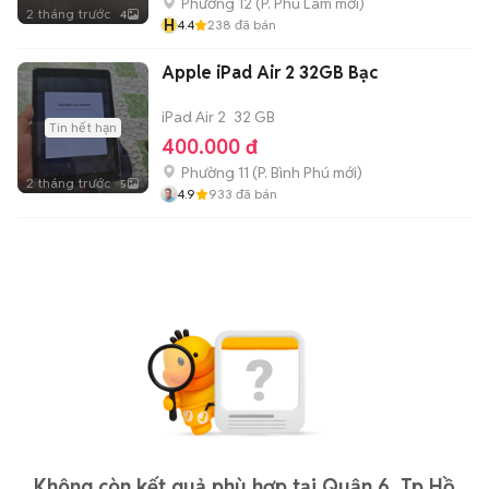
Phường 12
(
P. Phú Lâm
mới)
2 tháng trước
4
H
4.4
238
đã bán
Apple iPad Air 2 32GB Bạc
iPad Air 2
32 GB
Tin hết hạn
400.000 đ
Phường 11
(
P. Bình Phú
mới)
2 tháng trước
5
4.9
933
đã bán
Không còn kết quả phù hợp tại Quận 6, Tp Hồ