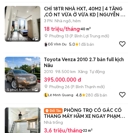
CHỈ 18TR NHÀ HXT, 40M2 | 4 TẦNG
,CÓ NT VỪA Ở VỪA KD | NGUYỄN XÍ,
BT.
3 PN
Nhà ngõ, hẻm
18 triệu/tháng
40 m²
Phường 13
(
P. Bình Lợi Trung
mới)
4 phút trước
8
5.0
1
đã bán
Đỗ Vĩnh Du
Toyota Venza 2010 2.7 bản full kịch
Nâu
2010
98.500 km
Xăng
Tự động
395.000.000 đ
Phường 26
(
P. Bình Thạnh
mới)
5 phút trước
11
L
4.8
280
đã bán
Lê Minh Quang
PHÒNG TRỌ CÓ GÁC CÓ
THANG MÁY HẦM XE NGAY PHẠM
VĂN HAI GIÁ SINH VIÊN
Nhà trống
3,6 triệu/tháng
22 m²