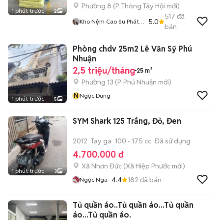
Phường 8
(
P. Thông Tây Hội
mới)
1 phút trước
2
517
đã
5.0
Kho Nệm Cao Su Phát
bán
Tài
Phòng chdv 25m2 Lê Văn Sỹ Phú
Nhuận
2,5 triệu/tháng
25 m²
Phường 13
(
P. Phú Nhuận
mới)
N
Ngọc Dung
1 phút trước
5
SYM Shark 125 Trắng, Đỏ, Đen
2012
Tay ga
100 - 175 cc
Đã sử dụng
4.700.000 đ
Xã Nhơn Đức
(
Xã Hiệp Phước
mới)
1 phút trước
3
4.4
182
đã bán
Ngọc Nga
Tủ quần áo..Tủ quần áo...Tủ quần
áo...Tủ quần áo.