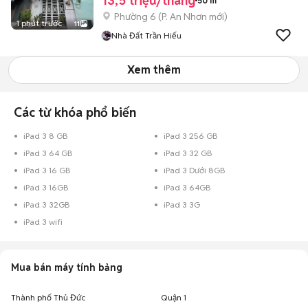
13,5 triệu/tháng
50 m²
Phường 6
(
P. An Nhơn
mới)
1 phút trước
11
Nhà Đất Trần Hiếu
Xem thêm
Các từ khóa phổ biến
iPad 3 8 GB
iPad 3 256 GB
iPad 3 64 GB
iPad 3 32 GB
iPad 3 16 GB
iPad 3 Dưới 8GB
iPad 3 16GB
iPad 3 64GB
iPad 3 32GB
iPad 3 3G
iPad 3 wifi
Mua bán máy tính bảng
Thành phố Thủ Đức
Quận 1