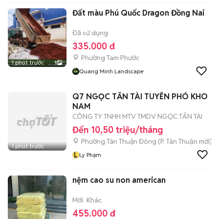
Đất màu Phú Quốc Dragon Đồng Nai
Đã sử dụng
335.000 đ
Phường Tam Phước
1 phút trước
1
Quang Minh Landscape
Q7 NGỌC TẤN TÀI TUYỂN PHÓ KHO
NAM
CÔNG TY TNHH MTV TMDV NGỌC TẤN TÀI
Đến 10,50 triệu/tháng
Phường Tân Thuận Đông
(
P. Tân Thuận
mới)
1 phút trước
L
Ly Phạm
nệm cao su non american
Mới
Khác
455.000 đ