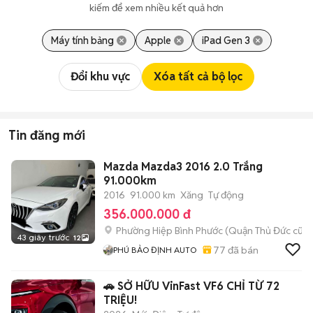
kiếm để xem nhiều kết quả hơn
Máy tính bảng
Apple
iPad Gen 3
Đổi khu vực
Xóa tất cả bộ lọc
Tin đăng mới
Mazda Mazda3 2016 2.0 Trắng
91.000km
2016
91.000 km
Xăng
Tự động
356.000.000 đ
Phường Hiệp Bình Phước (Quận Thủ Đức cũ)
43 giây trước
12
77
đã bán
PHÚ BẢO ĐỊNH AUTO
🚗 SỞ HỮU VinFast VF6 CHỈ TỪ 72
TRIỆU!