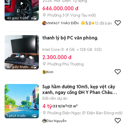
2026
Mới
Điện
Tự động
646.000.000 đ
Phường 3
(
P. Vũng Tàu
mới)
43 giây trước
6
5.0
12
đã bán
VINFAST THẢO ĐIỀN
thanh lý bộ PC văn phòng.
Intel Core i3
4 GB
< 128 GB
SSD
2.300.000 đ
Phường Phú Thượng
43 giây trước
6
b
Bình
Sụp hầm đường 10m5, kẹp vệt cây
xanh, ngay cổng ĐH Y Phan Châu
Trinh
Đất nền dự án
4 tỷ
33 tr/m²
121 m²
Phường Điện Ngọc
(
P. Điện Bàn Đông
mới)
1 phút trước
3
Đào Nguyễn