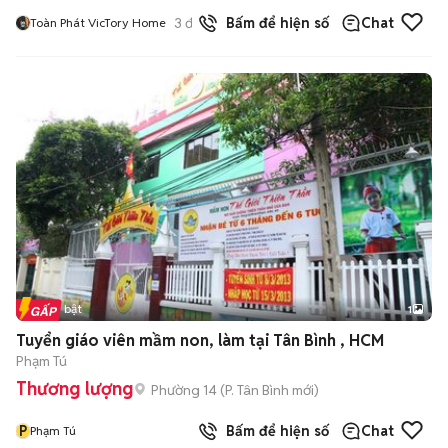
3
đã bán
Bấm để hiện số
Chat
Toàn Phát VicTory Home
Tin nổi bật
1
Tuyển giáo viên mầm non, làm tại Tân Bình , HCM
Phạm Tú
Thương lượng
Phường 14
(
P. Tân Bình
mới)
P
Bấm để hiện số
Chat
Phạm Tú