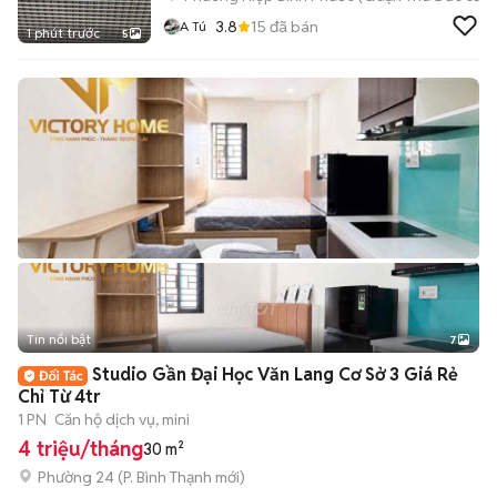
3.8
15
đã bán
A Tú
1 phút trước
5
Tin nổi bật
7
+
2
Studio Gần Đại Học Văn Lang Cơ Sở 3 Giá Rẻ
Chỉ Từ 4tr
1 PN
Căn hộ dịch vụ, mini
4 triệu/tháng
30 m²
Phường 24
(
P. Bình Thạnh
mới)