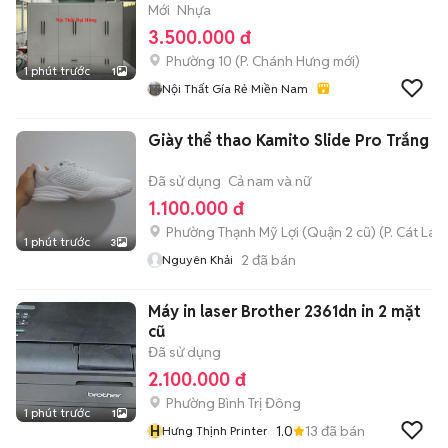
Mới
Nhựa
3.500.000 đ
Phường 10
(
P. Chánh Hưng
mới)
1 phút trước
1
Nội Thất Gía Rẻ Miền Nam
Giày thể thao Kamito Slide Pro Trắng
Đã sử dụng
Cả nam và nữ
1.100.000 đ
Phường Thạnh Mỹ Lợi (Quận 2 cũ)
(
P. Cát Lái
m
1 phút trước
3
2
đã bán
Nguyên Khải
Máy in laser Brother 2361dn in 2 mặt
cũ
Đã sử dụng
2.100.000 đ
Phường Bình Trị Đông
1 phút trước
1
H
1.0
13
đã bán
Hưng Thịnh Printer