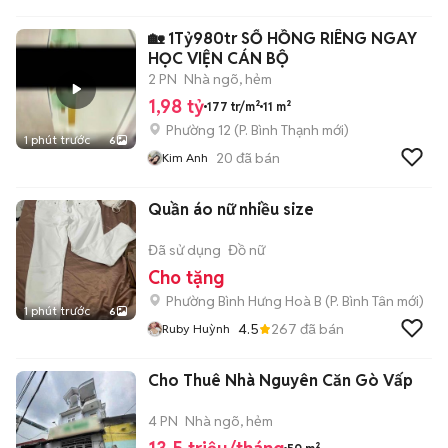
🏡 1Tỷ980tr SỔ HỒNG RIÊNG NGAY
HỌC VIỆN CÁN BỘ
2 PN
Nhà ngõ, hẻm
1,98 tỷ
177 tr/m²
11 m²
Phường 12
(
P. Bình Thạnh
mới)
1 phút trước
6
20
đã bán
Kim Anh
Quần áo nữ nhiều size
Đã sử dụng
Đồ nữ
Cho tặng
Phường Bình Hưng Hoà B
(
P. Bình Tân
mới)
1 phút trước
6
4.5
267
đã bán
Ruby Huỳnh
Cho Thuê Nhà Nguyên Căn Gò Vấp
4 PN
Nhà ngõ, hẻm