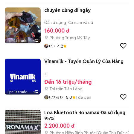
chuyên dùng đi ngày
Đã sử dụng
Cả nam và nữ
160.000 đ
Phường Trung Mỹ Tây
1 phút trước
4
4.2
Thu
Vinamilk - Tuyển Quản Lý Cửa Hàng
z
Đến 16 triệu/tháng
Thị trấn Tiên Lãng
1 phút trước
1
5.0
1
đã bán
Tường Di
Loa Bluetooth Ronamax Đã sử dụng
95%
2.200.000 đ
Phường Hiệp Bình Phước (Quận Thủ Đức cũ)