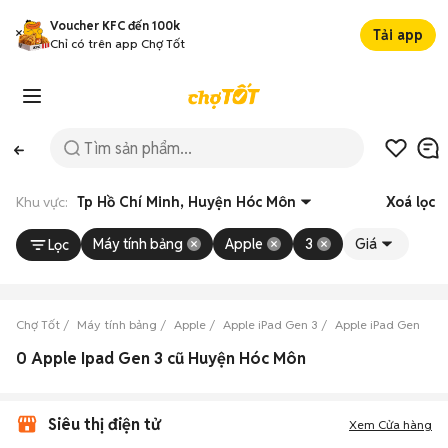
Voucher KFC đến 100k
Tải app
Chỉ có trên app Chợ Tốt
Khu vực:
Tp Hồ Chí Minh, Huyện Hóc Môn
Xoá lọc
Máy tính bảng
Apple
3
Giá
Lọc
Chợ Tốt
Máy tính bảng
Apple
Apple iPad Gen 3
Apple iPad Gen 3 Tp
0 Apple Ipad Gen 3 cũ Huyện Hóc Môn
Siêu thị điện tử
Xem Cửa hàng