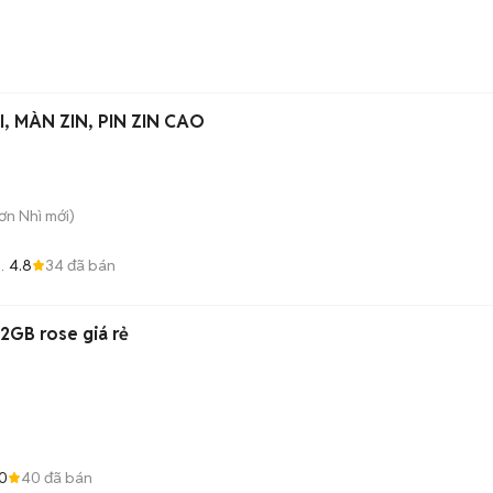
I, MÀN ZIN, PIN ZIN CAO
Sơn Nhì
mới)
4.8
34
đã bán
N
2GB rose giá rẻ
0
40
đã bán