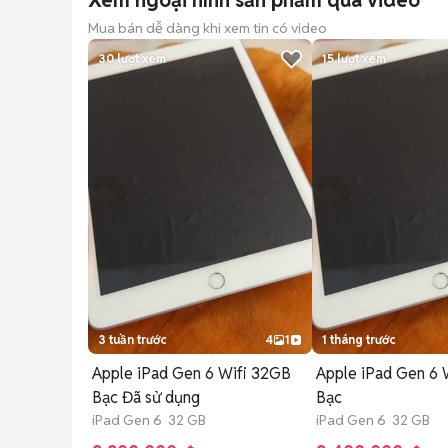
Xem ngoại hình sản phẩm qua video
Mua bán dễ dàng khi xem tin có video
30
lượt xem
15
lượt xem
3 tuần trước
4
1
1 tháng trước
Apple iPad Gen 6 Wifi 32GB
Apple iPad Gen 6 
Bạc Đã sử dụng
Bạc
iPad Gen 6 32 GB
iPad Gen 6 32 GB