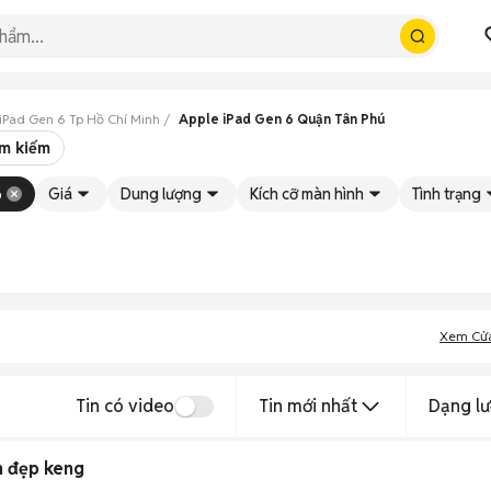
iPad Gen 6 Tp Hồ Chí Minh
Apple iPad Gen 6 Quận Tân Phú
ìm kiếm
6
Giá
Dung lượng
Kích cỡ màn hình
Tình trạng
Xem Cử
Tin có video
Tin mới nhất
Dạng lư
n đẹp keng