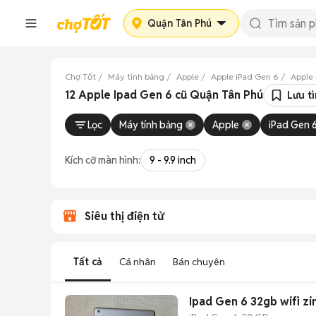
Quận Tân Phú
Chợ Tốt
Máy tính bảng
Apple
Apple iPad Gen 6
Apple 
12 Apple Ipad Gen 6 cũ Quận Tân Phú
Lưu t
Lọc
Máy tính bảng
Apple
iPad Gen 
Kích cỡ màn hình:
9 - 9.9 inch
Siêu thị điện tử
Tất cả
Cá nhân
Bán chuyên
Ipad Gen 6 32gb wifi zi