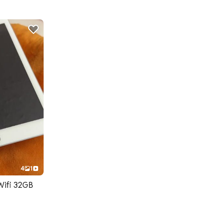
4
1
Wifi 32GB