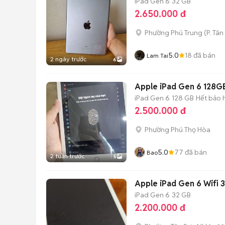
iPad Gen 6
32 GB
2.650.000 đ
Phường Phú Trung
(
P. Tân
5.0
18
đã bán
Lam Tai
2 ngày trước
6
Apple iPad Gen 6 128G
iPad Gen 6
128 GB
Hết bảo 
2.500.000 đ
Phường Phú Thọ Hòa
5.0
77
đã bán
Bao
2 tuần trước
5
Apple iPad Gen 6 Wifi 
iPad Gen 6
32 GB
2.200.000 đ