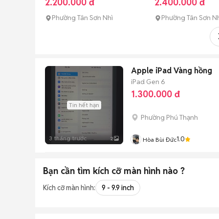
2.200.000 đ
2.400.000 đ
Phường Tân Sơn Nhì
Phường Tân Sơn N
Apple iPad Vàng hồng
iPad Gen 6
1.300.000 đ
Tin hết hạn
Phường Phú Thạnh
3 tháng trước
1.0
2
Hòa Bùi Đức
Bạn cần tìm
kích cỡ màn hình
nào ?
Kích cỡ màn hình:
9 - 9.9 inch