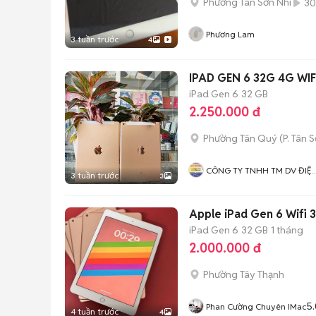
Phường Tân Sơn Nhì
30
Phương Lam
3 tuần trước
4
IPAD GEN 6 32G 4G WIF
iPad Gen 6
32 GB
2.250.000 đ
Phường Tân Quý
(
P. Tân 
CÔNG TY TNHH TM DV ĐIỆ
3 tuần trước
3
TỬ Và VI TÍNH MAI PHƯƠNG
Apple iPad Gen 6 Wifi 3
iPad Gen 6
32 GB
1 tháng
2.000.000 đ
Phường Tây Thạnh
5.
Phan Cường Chuyên IMac
4 tuần trước
4