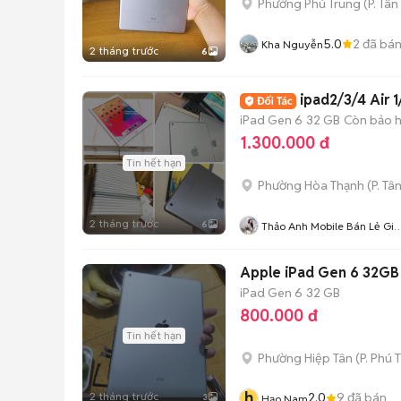
Phường Phú Trung
(
P. Tân
5.0
2
đã bá
Kha Nguyễn
2 tháng trước
6
ipad2/3/4 Air 
iPad Gen 6
32 GB
Còn bảo 
1.300.000 đ
Tin hết hạn
Phường Hòa Thạnh
(
P. Tâ
2 tháng trước
6
Thảo Anh Mobile Bán Lẻ Giá
Sỉ
Apple iPad Gen 6 32GB
iPad Gen 6
32 GB
800.000 đ
Tin hết hạn
Phường Hiệp Tân
(
P. Phú 
h
2 tháng trước
2.0
9
đã bán
3
Hạo Nam