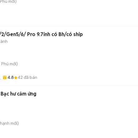
 Phú
mới)
n
1/2/Gen5/6/ Pro 9.7inh có Bh/có ship
hành
n Phú
mới)
4.8
42
đã bán
 Bạc hư cảm ứng
Thạnh
mới)