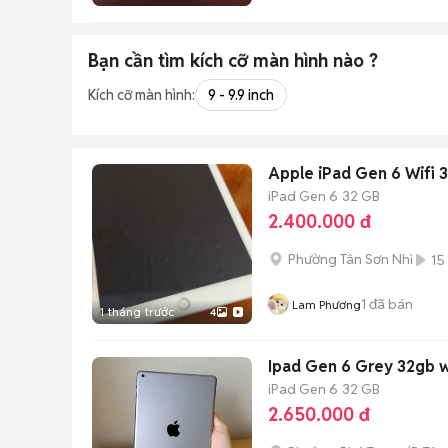
Bạn cần tìm
kích cỡ màn hình
nào ?
Kích cỡ màn hình:
9 - 9.9 inch
Apple iPad Gen 6 Wifi 
iPad Gen 6
32 GB
2.400.000 đ
Phường Tân Sơn Nhì
15
1
đã bán
Lam Phương
1 tháng trước
4
Ipad Gen 6 Grey 32gb wi
iPad Gen 6
32 GB
2.650.000 đ