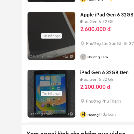
Apple iPad Gen 6 32GB
iPad Gen 6
32 GB
2.600.000 đ
Tin hết hạn
Phường Tân Sơn Nhì
37
2 tháng trước
4
Phương Lam
iPad Gen 6 32GB Đen
iPad Gen 6
32 GB
2.200.000 đ
Tin hết hạn
Phường Phú Thạnh
H
3 tháng trước
11
đã bán
4
Hoàng