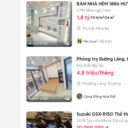
BÁN NHÀ HẺM 1886 HU
2 PN
Nhà ngõ, hẻm
1,8 tỷ
75 tr/m²
24 m²
Thị trấn Nhà Bè
N
5
đã bán
Nhi Susi
4 phút trước
5
Phòng trọ Đường Láng, 
Nội thất đầy đủ
4,8 triệu/tháng
Phường Láng Thượng
Cộng Đồng Nhà Đất
4 phút trước
4
Suzuki GSX-R150 Thể t
2018
Tay côn/Moto
Đã sử d
10.000.000 đ