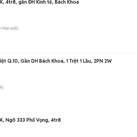
, 4tr8, gần ĐH Kinh tế, Bách Khoa
h Mai
mới)
iệt Q.10, Gần DH Bách Khoa, 1 Trệt 1 Lầu, 2PN 2W
i)
X, Ngõ 333 Phố Vọng, 4tr8