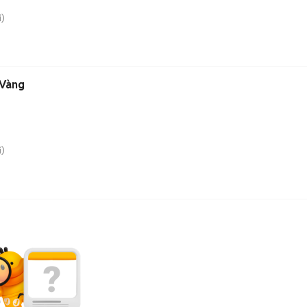
)
 Vàng
)