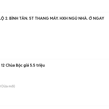
Ộ 2. BÌNH TÂN. 5T THANG MÁY. HXH NGỦ NHÀ. Ở NGAY
 12 Chùa Bộc giá 5.5 triệu
ợ Dừa
mới)