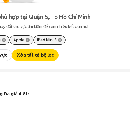
hù hợp tại Quận 5, Tp Hồ Chí Minh
hay đổi khu vực tìm kiếm để xem nhiều kết quả hơn
g
Apple
iPad Mini 3
 vực
Xóa tất cả bộ lọc
 Đa giá 4.8tr