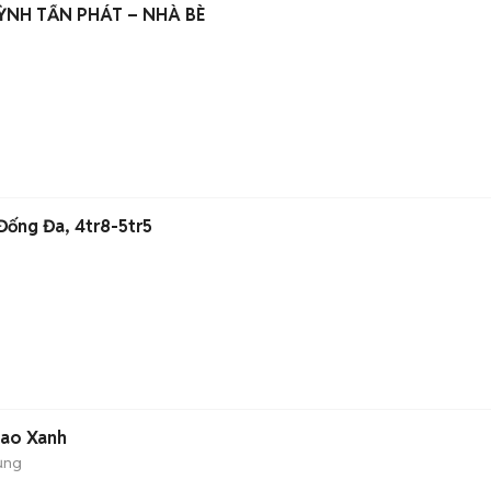
ỲNH TẤN PHÁT – NHÀ BÈ
Đống Đa, 4tr8-5tr5
hao Xanh
ụng