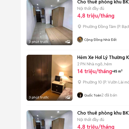
Cho thuê phòng khu BKX
Nội thất đầy đủ
4,8 triệu/tháng
Phường Đồng Tâm
(
P. Bạc
Cộng Đồng Nhà Đất
3 phút trước
4
Hẻm Xe Hơi Lý Thường K
2 PN
Nhà ngõ, hẻm
14 triệu/tháng
45 m²
Phường 10
(
P. Vườn Lài
mớ
2
đã bán
Quốc Toán
3 phút trước
3
Cho thuê phòng khu BK
Nội thất đầy đủ
4,8 triệu/tháng