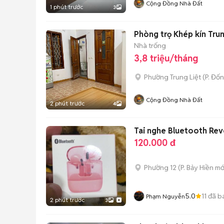
Cộng Đồng Nhà Đất
1 phút trước
3
Phòng trọ Khép kín Trun
Nhà trống
3,8 triệu/tháng
Phường Trung Liệt
(
P. Đố
Cộng Đồng Nhà Đất
2 phút trước
4
Tai nghe Bluetooth Rev
120.000 đ
Phường 12
(
P. Bảy Hiền
mớ
5.0
11
đã b
Phạm Nguyễn
2 phút trước
3