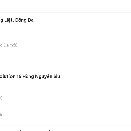
g Liệt, Đống Đa
ng Đa
mới)
olution 16 Hồng Nguyên Siu
i)
án