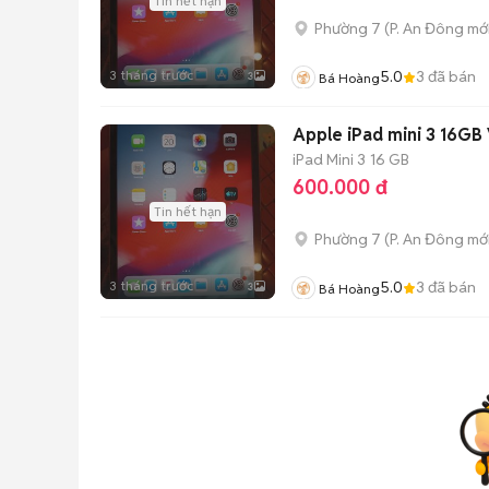
Tin hết hạn
Phường 7
(
P. An Đông
mới
3 tháng trước
5.0
3
đã bán
3
Bá Hoàng
Apple iPad mini 3 16GB
iPad Mini 3
16 GB
600.000 đ
Tin hết hạn
Phường 7
(
P. An Đông
mới
3 tháng trước
5.0
3
đã bán
3
Bá Hoàng