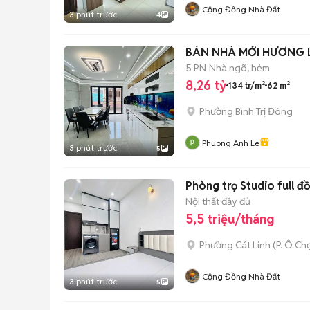
Cộng Đồng Nhà Đất
3 phút trước
4
BÁN NHÀ MỚI HƯƠNG L
5 PN
Nhà ngõ, hẻm
8,26 tỷ
134 tr/m²
62 m²
Phường Bình Trị Đông
Phuong Anh Le
3 phút trước
5
Phòng trọ Studio full đồ
Nội thất đầy đủ
5,5 triệu/tháng
Phường Cát Linh
(
P. Ô Ch
Cộng Đồng Nhà Đất
3 phút trước
5