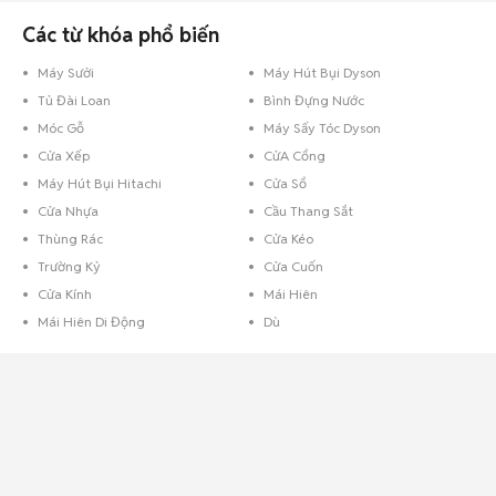
tiến luôn xuất hiện ở khu vực nhà bếp của bạn.
Các từ khóa phổ biến
Thế giới đồ gia dụng gia đình cực kỳ phong phú, đa dạng khiến bạn băn
khoăn, lo lắng không biết phải làm sao. Hãy để
Chợ Tốt
gợi ý giúp bạn
những gì còn thiếu cho tổ ấm nhỏ của bạn nhé! Chỉ cần một cú click chuột
Máy Sưởi
Máy Hút Bụi Dyson
nhẹ nhàng vào Chợ Tốt, hàng trăm món đồ gia dụng gia đình với nhiều
Tủ Đài Loan
Bình Đựng Nước
mẫu mã, kiểu dáng khác nhau sẽ đập vào mắt bạn cùng nhiều mức giá
bán khá hấp dẫn.
Móc Gỗ
Máy Sấy Tóc Dyson
Cửa Xếp
CửA Cổng
Máy Hút Bụi Hitachi
Cửa Sổ
Cửa Nhựa
Cầu Thang Sắt
Thùng Rác
Cửa Kéo
Trường Kỷ
Cửa Cuốn
Cửa Kính
Mái Hiên
Mái Hiên Di Động
Dù
Đồ gia dụng phòng khách