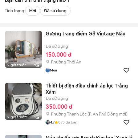
Bạn cần tìm
tình trạng
nào ?
Tình trạng:
Mới
Đã sử dụng
Gương trang điểm Gỗ Vintage Nâu
Đã sử dụng
150.000 đ
Phường Thới An
2 giờ trước
3
Meii
Thiết bị điện điều chỉnh áp lực Trắng
Xám
Đã sử dụng
350.000 đ
Phường Thạnh Lộc
(
P. An Phú Đông
mới)
2 giờ trước
1
4.7
873
đã bán
Máy khuấy sơn Bosch Kim loại Xanh lá