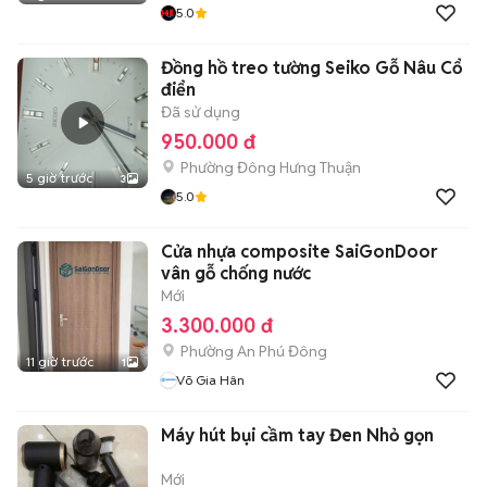
5.0
Đồng hồ treo tường Seiko Gỗ Nâu Cổ
điển
Đã sử dụng
950.000 đ
Phường Đông Hưng Thuận
5 giờ trước
3
5.0
Cửa nhựa composite SaiGonDoor
vân gỗ chống nước
Mới
3.300.000 đ
Phường An Phú Đông
11 giờ trước
1
Võ Gia Hân
Máy hút bụi cầm tay Đen Nhỏ gọn
Mới