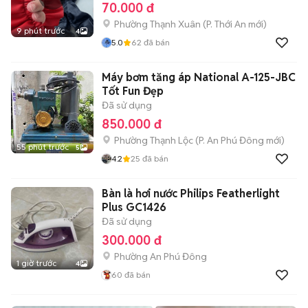
70.000 đ
Phường Thạnh Xuân
(
P. Thới An
mới)
9 phút trước
4
5.0
62
đã bán
Máy bơm tăng áp National A-125-JBC
Tốt Fun Đẹp
Đã sử dụng
850.000 đ
Phường Thạnh Lộc
(
P. An Phú Đông
mới)
55 phút trước
5
4.2
25
đã bán
Bàn là hơi nước Philips Featherlight
Plus GC1426
Đã sử dụng
300.000 đ
Phường An Phú Đông
1 giờ trước
4
60
đã bán