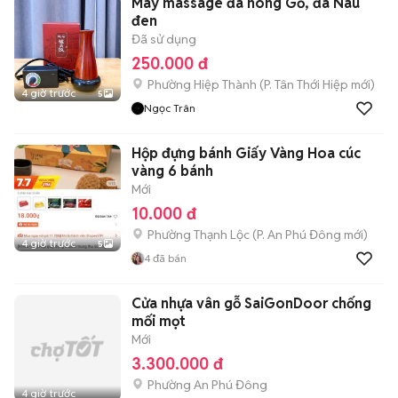
Máy massage đá nóng Gỗ, đá Nâu
đen
Đã sử dụng
250.000 đ
Phường Hiệp Thành
(
P. Tân Thới Hiệp
mới)
4 giờ trước
5
Ngọc Trân
Hộp đựng bánh Giấy Vàng Hoa cúc
vàng 6 bánh
Mới
10.000 đ
Phường Thạnh Lộc
(
P. An Phú Đông
mới)
4 giờ trước
5
4
đã bán
Cửa nhựa vân gỗ SaiGonDoor chống
mối mọt
Mới
3.300.000 đ
Phường An Phú Đông
4 giờ trước