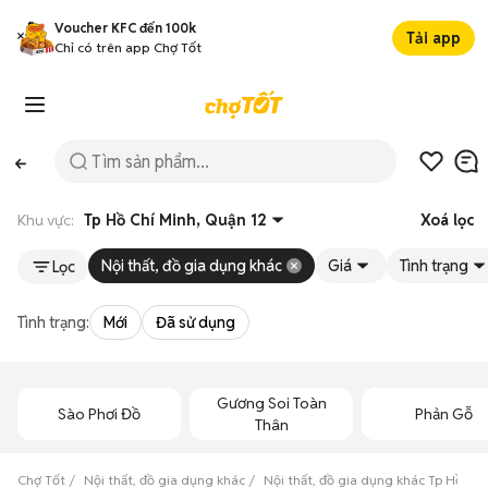
Voucher KFC đến 100k
Tải app
Chỉ có trên app Chợ Tốt
Khu vực:
Tp Hồ Chí Minh, Quận 12
Xoá lọc
Nội thất, đồ gia dụng khác
Giá
Tình trạng
Lọc
Tình trạng:
Mới
Đã sử dụng
Gương Soi Toàn
Sào Phơi Đồ
Phản Gỗ
Thân
Chợ Tốt
Nội thất, đồ gia dụng khác
Nội thất, đồ gia dụng khác Tp Hồ Chí