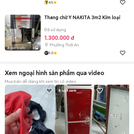
Y
4.5
Thang chữ Y NAKITA 3m2 Kim loại
Đã sử dụng
1.300.000 đ
Phường Thới An
3 giờ trước
2
5.0
Xem ngoại hình sản phẩm qua video
Mua bán dễ dàng khi xem tin có video
8
lượt xem