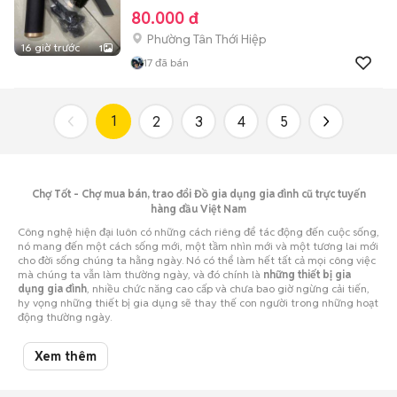
80.000 đ
Phường Tân Thới Hiệp
16 giờ trước
1
17
đã bán
1
2
3
4
5
Chợ Tốt - Chợ mua bán, trao đổi Đồ gia dụng gia đình cũ trực tuyến
hàng đầu Việt Nam
Công nghệ hiện đại luôn có những cách riêng để tác động đến cuộc sống,
nó mang đến một cách sống mới, một tầm nhìn mới và một tương lai mới
cho đời sống chúng ta hằng ngày. Nó có thể làm hết tất cả mọi công việc
mà chúng ta vẫn làm thường ngày, và đó chính là
những thiết bị gia
dụng gia đình
, nhiều chức năng cao cấp và chưa bao giờ ngừng cải tiến,
hy vọng những thiết bị gia dụng sẽ thay thế con người trong những hoạt
động thường ngày.
Có rất nhiều sản phẩm với những tính năng đặc biệt với thiết kế tiện lợi,
tiết kiệm năng lượng, tiết kiệm không gian và vô cùng tinh tế. Chúng ta
Xem thêm
có thể thấy chúng trong những khu vực như phòng giặt ủi, phòng ngủ,
phòng khách và đặc biệt nhà bếp là nơi tập trung của những thiêt bị gia
dụng, đó là lý do tại sao có rất nhiều sản phẩm công nghệ hiện đại và cải