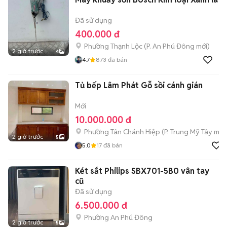
Đã sử dụng
400.000 đ
Phường Thạnh Lộc
(
P. An Phú Đông
mới)
2 giờ trước
4
4.7
873
đã bán
Tủ bếp Lâm Phát Gỗ sồi cánh gián
Mới
10.000.000 đ
Phường Tân Chánh Hiệp
(
P. Trung Mỹ Tây
mới
2 giờ trước
5
5.0
17
đã bán
Két sắt Philips SBX701-5B0 vân tay
cũ
Đã sử dụng
6.500.000 đ
Phường An Phú Đông
2 giờ trước
5