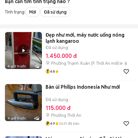
Bạn cần tìm
tình trạng
nào ?
Tình trạng:
Mới
Đã sử dụng
Đẹp như mới, máy nước uống nóng
lạnh kangaroo
Đã sử dụng
1.450.000 đ
Phường Thạnh Xuân
(
P. Thới An
mới)
8
4 giờ trước
1
T
4.8
Bàn ủi Philips Indonesia Như mới
Đã sử dụng
115.000 đ
Phường Thới An
4 giờ trước
4
P
4.9
2631
đã bán