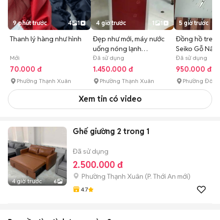
9 phút trước
4
1
4 giờ trước
1
1
5 giờ trước
Thanh lý hàng như hình
Đẹp như mới, máy nước
Đồng hồ treo
uống nóng lạnh
Seiko Gỗ Nâu 
Mới
kangaroo
Đã sử dụng
Đã sử dụng
70.000 đ
1.450.000 đ
950.000 đ
Phường Thạnh Xuân
Phường Thạnh Xuân
Phường Đông
Xem tin có video
Ghế giường 2 trong 1
Đã sử dụng
2.500.000 đ
Phường Thạnh Xuân
(
P. Thới An
mới)
4 giờ trước
6
4.7