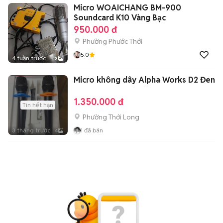
Micro WOAICHANG BM-900
Soundcard K10 Vàng Bạc
950.000 đ
Phường Phước Thới
5.0
4 tuần trước
2
Micro không dây Alpha Works D2 Đen
1.350.000 đ
Tin hết hạn
Phường Thới Long
3 tháng trước
1
đã bán
4