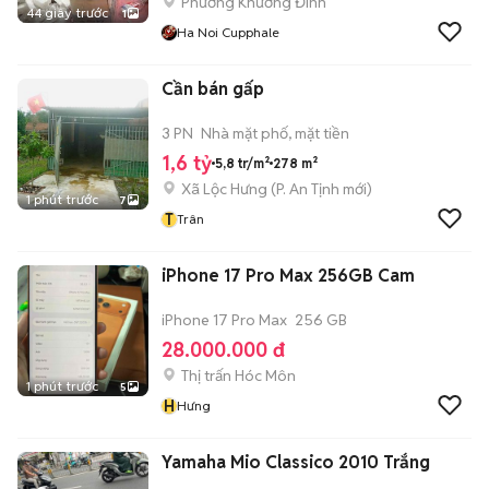
Phường Khương Đình
44 giây trước
1
Ha Noi Cupphale
Cần bán gấp
3 PN
Nhà mặt phố, mặt tiền
1,6 tỷ
5,8 tr/m²
278 m²
Xã Lộc Hưng
(
P. An Tịnh
mới)
1 phút trước
7
T
Trân
iPhone 17 Pro Max 256GB Cam
iPhone 17 Pro Max
256 GB
28.000.000 đ
Thị trấn Hóc Môn
1 phút trước
5
H
Hưng
Yamaha Mio Classico 2010 Trắng