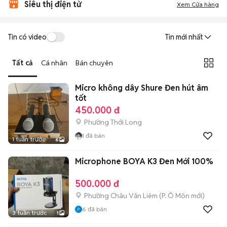
Siêu thị điện tử
Xem Cửa hàng
Tin có video
Tin mới nhất
Tất cả
Cá nhân
Bán chuyên
Micro không dây Shure Đen hút âm
tốt
450.000 đ
Phường Thới Long
1
đã bán
1 tuần trước
6
Microphone BOYA K3 Đen Mới 100%
500.000 đ
Phường Châu Văn Liêm
(
P. Ô Môn
mới)
6
đã bán
3 tuần trước
1