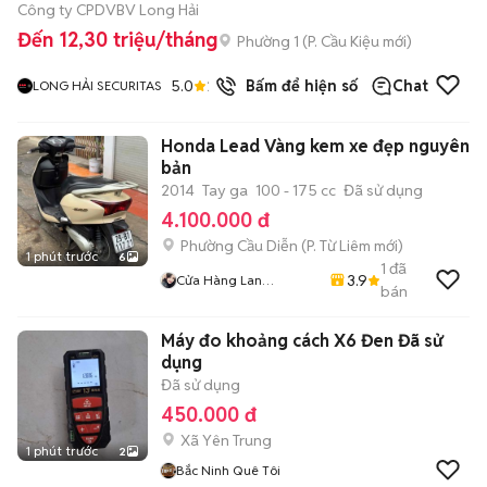
Công ty CPDVBV Long Hải
Đến 12,30 triệu/tháng
Phường 1
(
P. Cầu Kiệu
mới)
5.0
2
đã bán
Bấm để hiện số
Chat
LONG HẢI SECURITAS
Honda Lead Vàng kem xe đẹp nguyên
bản
2014
Tay ga
100 - 175 cc
Đã sử dụng
4.100.000 đ
Phường Cầu Diễn
(
P. Từ Liêm
mới)
1 phút trước
6
1
đã
3.9
Cửa Hàng Lan
bán
Phương741
Máy đo khoảng cách X6 Đen Đã sử
dụng
Đã sử dụng
450.000 đ
Xã Yên Trung
1 phút trước
2
Bắc Ninh Quê Tôi