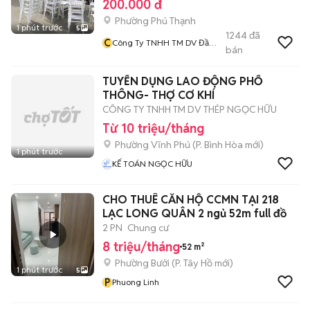
200.000 đ
Phường Phú Thạnh
1 phút trước
5
1244
đã
C
Công Ty TNHH TM DV Đầu
bán
Tư Và Xây Dựng Hải Đăng
TUYỂN DỤNG LAO ĐỘNG PHỔ
THÔNG- THỢ CƠ KHÍ
CÔNG TY TNHH TM DV THÉP NGỌC HỮU
Từ 10 triệu/tháng
Phường Vĩnh Phú
(
P. Bình Hòa
mới)
1 phút trước
KẾ TOÁN NGỌC HỮU
CHO THUÊ CĂN HỘ CCMN TẠI 218
LẠC LONG QUÂN 2 ngủ 52m full đồ
2 PN
Chung cư
8 triệu/tháng
52 m²
Phường Bưởi
(
P. Tây Hồ
mới)
1 phút trước
5
P
Phuong Linh