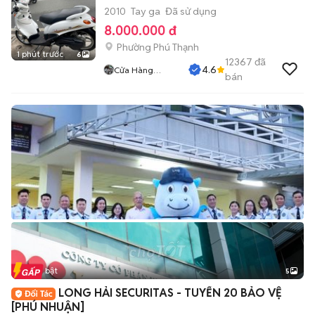
2010
Tay ga
Đã sử dụng
8.000.000 đ
Phường Phú Thạnh
1 phút trước
6
12367
đã
4.6
Cửa Hàng
bán
Tuanduy
Tin nổi bật
5
LONG HẢI SECURITAS - TUYỂN 20 BẢO VỆ
[PHÚ NHUẬN]