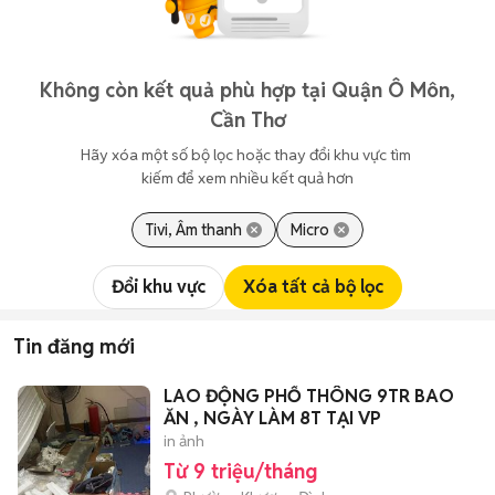
Không còn kết quả phù hợp tại Quận Ô Môn,
Cần Thơ
Hãy xóa một số bộ lọc hoặc thay đổi khu vực tìm 
kiếm để xem nhiều kết quả hơn
Tivi, Âm thanh
Micro
Đổi khu vực
Xóa tất cả bộ lọc
Tin đăng mới
LAO ĐỘNG PHỔ THÔNG 9TR BAO
ĂN , NGÀY LÀM 8T TẠI VP
in ảnh
Từ 9 triệu/tháng