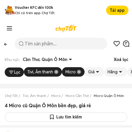
Voucher KFC đến 100k
Tải app
Chỉ có trên app Chợ Tốt
Khu vực:
Cần Thơ, Quận Ô Môn
Xoá lọc
Tivi, Âm thanh
Micro
Giá
Hãng
Lọc
Chợ Tốt
Tivi, Âm thanh
Micro
Micro Cần Thơ
Micro Quận Ô Môn
4 Micro cũ Quận Ô Môn bền đẹp, giá rẻ
Lưu tìm kiếm