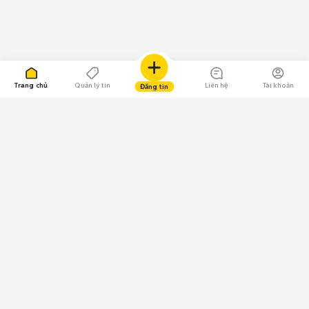
Trang chủ
Quản lý tin
Liên hệ
Tài khoản
Đăng tin
109.000 Bình chọn
Tải ứng dụng Chợ Tốt
Về Chợ Tốt
Quy chế sàn
Chính sách bảo mật
Giải quyết tranh chấp
CÔNG TY TNHH CHỢ TỐT - Người đại diện theo pháp luật:
Nguyễn Trọng Tấn; GPDKKD: 0312120782 do Sở KH & ĐT TP.HCM cấp ngày
11/01/2013;
GPMXH: 185/GP-BTTTT do Bộ Thông tin và Truyền thông
cấp ngày 09/07/2024 - Chịu trách nhiệm