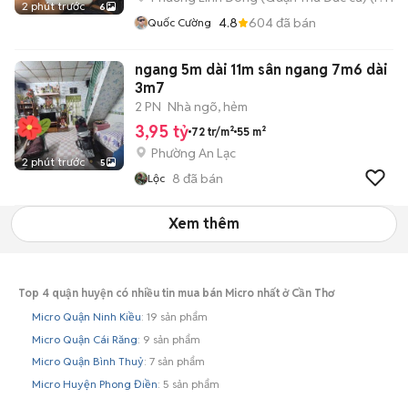
2 phút trước
6
4.8
604
đã bán
Quốc Cường
ngang 5m dài 11m sân ngang 7m6 dài
3m7
2 PN
Nhà ngõ, hẻm
3,95 tỷ
72 tr/m²
55 m²
Phường An Lạc
2 phút trước
5
8
đã bán
Lộc
Xem thêm
Top 4 quận huyện có nhiều tin mua bán Micro nhất ở Cần Thơ
Micro Quận Ninh Kiều
: 19 sản phẩm
Micro Quận Cái Răng
: 9 sản phẩm
Micro Quận Bình Thuỷ
: 7 sản phẩm
Micro Huyện Phong Điền
: 5 sản phẩm