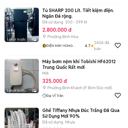
Tủ SHARP 200 Lít. Tiết kiệm điện.
Ngăn Đá rộng.
Đã sử dụng
200 - 299 lít
2.800.000 đ
Phường Bình Hòa
1 phút trước
4
2426
đã
Đ
4.7
ĐIỆN MÁY HÙNG
bán
PHƯƠNG
Máy bơm nệm khí Tobishi HF62012
Trung Quốc Rất mới
Mới
325.000 đ
Phường Bình Khánh
(
P. Bình Đức
mới)
1 phút trước
3
Đại VĨ Trần
Ghế Tiffany Nhựa Đúc Trắng Đã Qua
Sử Dụng Mới 90%
Đã sử dụng
Nhựa