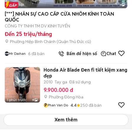
Tin nổi bật
1
[***] NHÂN SỰ CAO CẤP CỬA NHÔM KÍNH TOÀN
QUỐC
CÔNG TY TNHH TM DV KINH TUYẾN
Đến 25 triệu/tháng
Phường Hiệp Bình Chánh (Quận Thủ Đức cũ)
6
đã bán
Bấm để hiện số
Chat
Mr Daihan
Honda Air Blade Đen fi tiết kiệm xang
đẹp
2010
Tay ga
Đã sử dụng
9.900.000 đ
Phường Đông Hòa
1 phút trước
9
P
4.4
250
đã bán
Phan Van Do
Xem thêm