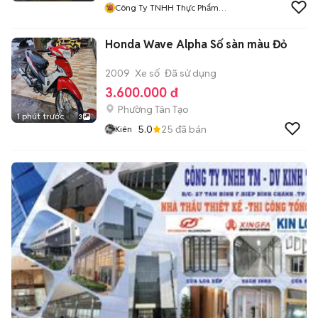
Công Ty TNHH Thực Phẩm
Cappy
Honda Wave Alpha Số sàn màu Đỏ
2009
Xe số
Đã sử dụng
3.600.000 đ
Phường Tân Tạo
1 phút trước
3
5.0
25
đã bán
Kiên