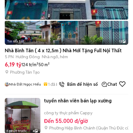
Tin nổi bật
12
+
2
Nhà Bình Tân ( 4 x 12,5m ) Nhà Mới Tặng Full Nội Thất
5 PN
Hướng Đông
Nhà ngõ, hẻm
6,19 tỷ
124 tr/m²
50 m²
Phường Tân Tạo
1
đã bán
Bấm để hiện số
Chat
Nhà Đất Ngọc Hiếu
tuyển nhân viên bán lạp xưởng
công ty thực phẩm Cappy
Đến 55.000 đ/giờ
Phường Hiệp Bình Chánh (Quận Thủ Đức cũ)
1 phút trước
4