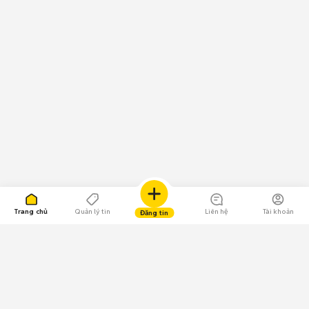
Trang chủ
Quản lý tin
Liên hệ
Tài khoản
Đăng tin
109.000 Bình chọn
Tải ứng dụng Chợ Tốt