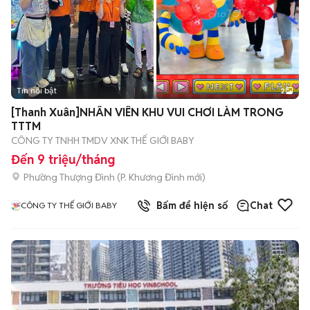
Tin nổi bật
2
[Thanh Xuân]NHÂN VIÊN KHU VUI CHƠI LÀM TRONG
TTTM
CÔNG TY TNHH TMDV XNK THẾ GIỚI BABY
Đến 9 triệu/tháng
Phường Thượng Đình
(
P. Khương Đình
mới)
Bấm để hiện số
Chat
CÔNG TY THẾ GIỚI BABY