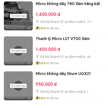
Micro không dây 780 Xám hãng bãi
1.400.000 đ
Tin hết hạn
Xã Mỹ Khánh
(
P. An Bình
mới)
77
P
2 tháng trước
5.0
42
đã bán
2
Thanh lý Micro LS7 V700 Xám
1.400.000 đ
Tin hết hạn
Xã Mỹ Khánh
(
P. An Bình
mới)
41
P
3 tháng trước
5.0
42
đã bán
4
Micro không dây Shure UGX21
950.000 đ
Tin hết hạn
Xã Mỹ Khánh
(
P. An Bình
mới)
1
P
3 tháng trước
5.0
42
đã bán
3