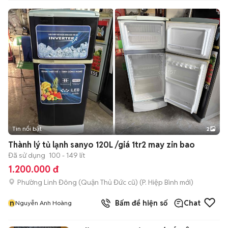
Tin nổi bật
2
Thành lý tủ lạnh sanyo 120L /giá 1tr2 may zin bao
Đã sử dụng
100 - 149 lít
1.200.000 đ
Phường Linh Đông (Quận Thủ Đức cũ)
(
P. Hiệp Bình
mới)
n
Bấm để hiện số
Chat
Nguyễn Anh Hoàng