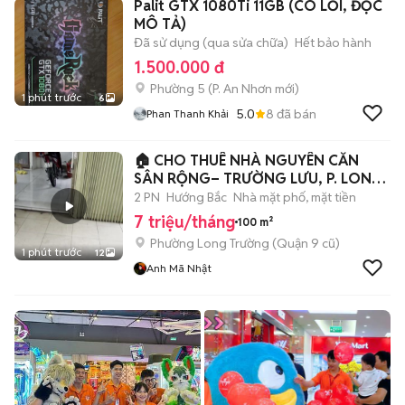
Palit GTX 1080Ti 11GB (CÓ LỖI, ĐỌC
MÔ TẢ)
Đã sử dụng (qua sửa chữa)
Hết bảo hành
1.500.000 đ
Phường 5
(
P. An Nhơn
mới)
1 phút trước
6
5.0
8
đã bán
Phan Thanh Khải
🏠 CHO THUÊ NHÀ NGUYÊN CĂN
SÂN RỘNG– TRƯỜNG LƯU, P. LONG
T
2 PN
Hướng Bắc
Nhà mặt phố, mặt tiền
7 triệu/tháng
100 m²
Phường Long Trường (Quận 9 cũ)
1 phút trước
12
Anh Mã Nhật