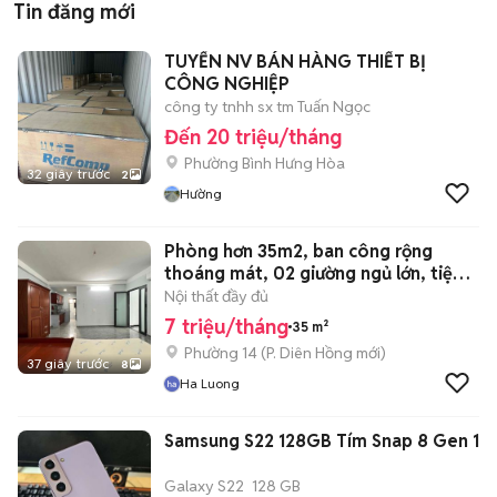
Tin đăng mới
TUYỂN NV BÁN HÀNG THIẾT BỊ
CÔNG NGHIỆP
công ty tnhh sx tm Tuấn Ngọc
Đến 20 triệu/tháng
Phường Bình Hưng Hòa
32 giây trước
2
Hường
Phòng hơn 35m2, ban công rộng
thoáng mát, 02 giường ngủ lớn, tiện
nghi
Nội thất đầy đủ
7 triệu/tháng
35 m²
Phường 14
(
P. Diên Hồng
mới)
37 giây trước
8
Ha Luong
Samsung S22 128GB Tím Snap 8 Gen 1
Galaxy S22
128 GB