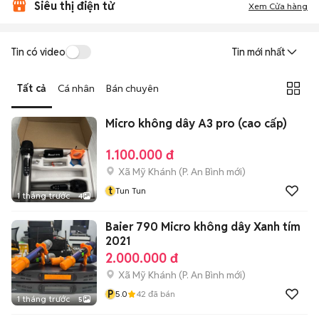
Siêu thị điện tử
Xem Cửa hàng
Tin có video
Tin mới nhất
Tất cả
Cá nhân
Bán chuyên
Micro không dây A3 pro (cao cấp)
1.100.000 đ
Xã Mỹ Khánh
(
P. An Bình
mới)
t
Tun Tun
1 tháng trước
4
Baier 790 Micro không dây Xanh tím
2021
2.000.000 đ
Xã Mỹ Khánh
(
P. An Bình
mới)
P
5.0
42
đã bán
1 tháng trước
5