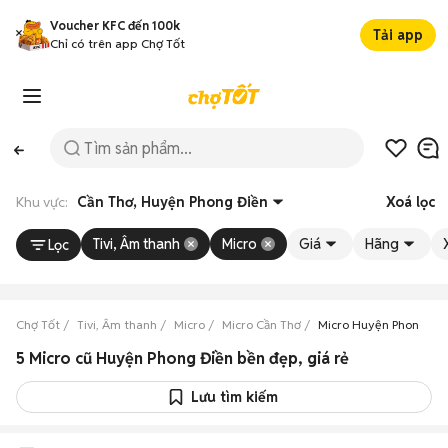
Voucher KFC đến 100k
Tải app
Chỉ có trên app Chợ Tốt
Khu vực:
Cần Thơ, Huyện Phong Điền
Xoá lọc
Tivi, Âm thanh
Micro
Giá
Hãng
Lọc
Chợ Tốt
Tivi, Âm thanh
Micro
Micro Cần Thơ
Micro Huyện Phong Đi
5 Micro cũ Huyện Phong Điền bền đẹp, giá rẻ
Lưu tìm kiếm