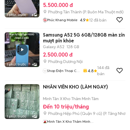
5.500.000 đ
Phường Tân Thành
(
P. Buôn Ma Thuột
mới)
1 phút trước
6
4.9
12
đã bán
Phúc Khang Mobile
Samsung A52 5G 6GB/128GB màn zin
mượt pin khỏe
Galaxy A52
128 GB
2.500.000 đ
Phường Dương Nội
1 phút trước
4
144
đã
4.8
Shop Điện Thoại Cũ
bán
Zin
NHÂN VIÊN KHO (LÀM NGAY)
Minh Tân X Kho Thảm Minh Tâm
Đến 10 triệu/tháng
Phường Hiệp Phú (Quận 9 cũ)
(
P. Tăng Nhơn 
1 phút trước
4
Minh Tân X Kho Thảm Minh
Tâm