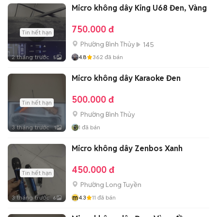
Micro không dây King U68 Đen, Vàng
750.000 đ
Tin hết hạn
Phường Bình Thủy
145
2 tháng trước
4.8
362
đã bán
5
Micro không dây Karaoke Đen
500.000 đ
Tin hết hạn
Phường Bình Thủy
3 tháng trước
1
đã bán
1
Micro không dây Zenbos Xanh
450.000 đ
Tin hết hạn
Phường Long Tuyền
m
3 tháng trước
4.3
11
đã bán
6