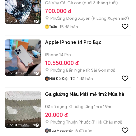
Gà Vảy Cá
Gà con (dưới 3 tháng tuổi)
700.000 đ
Phường Đông Xuyên
(
P. Long Xuyên
mới)
1 phút trước
3
T
15
đã bán
Tuấn
Apple iPhone 14 Pro Bạc
iPhone 14 Pro
10.550.000 đ
Phường Bến Nghé
(
P. Sài Gòn
mới)
1 phút trước
1
1
đã bán
Hội Đồ Điện Tử
Ga giường Nâu Mát mẻ 1m2 Mùa hè
Đã sử dụng
Giường tầng 1m x 1.9m
20.000 đ
Phường Thuận Phước
(
P. Hải Châu
mới)
1 phút trước
2
6
đã bán
Buu Heavenly