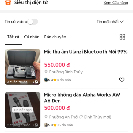
Siêu thị điện tử
Xem Cửa hàng
Tin có video
Tin mới nhất
Tất cả
Cá nhân
Bán chuyên
Mic thu âm Ulanzi Bluetooth Mới 99%
550.000 đ
Phường Bình Thủy
5.0
4
đã bán
3 tuần trước
2
Micro không dây Alpha Works AW-
A6 Đen
500.000 đ
Tin hết hạn
Phường An Thới
(
P. Bình Thủy
mới)
2 tháng trước
5.0
35
đã bán
5