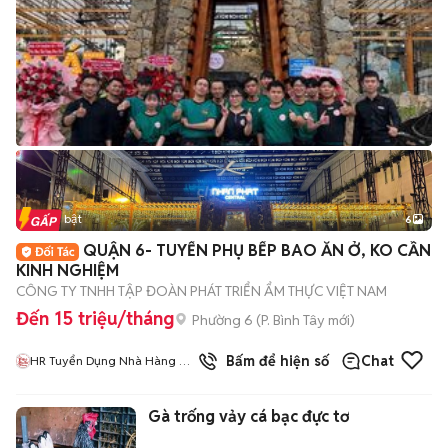
Tin nổi bật
6
+
2
QUẬN 6- TUYỂN PHỤ BẾP BAO ĂN Ở, KO CẦN
KINH NGHIỆM
CÔNG TY TNHH TẬP ĐOÀN PHÁT TRIỂN ẨM THỰC VIỆT NAM
Đến 15 triệu/tháng
Phường 6
(
P. Bình Tây
mới)
Bấm để hiện số
Chat
HR Tuyển Dụng Nhà Hàng Bò
Tơ Nhân Phát
Gà trống vảy cá bạc đực tơ