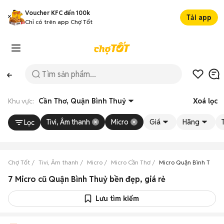
Voucher KFC đến 100k
Tải app
Chỉ có trên app Chợ Tốt
Khu vực:
Cần Thơ, Quận Bình Thuỷ
Xoá lọc
Tivi, Âm thanh
Micro
Giá
Hãng
Lọc
Chợ Tốt
Tivi, Âm thanh
Micro
Micro Cần Thơ
Micro Quận Bình Thuỷ
7 Micro cũ Quận Bình Thuỷ bền đẹp, giá rẻ
Lưu tìm kiếm