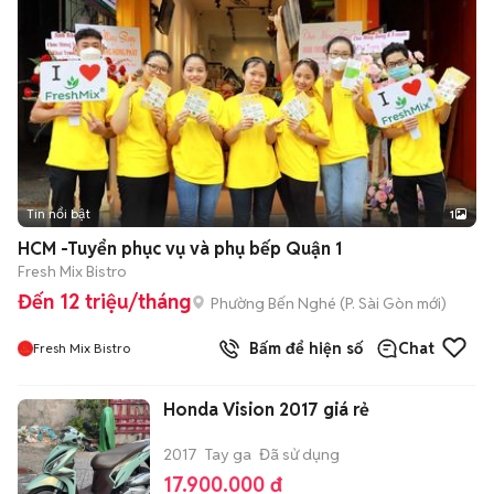
Tin nổi bật
1
HCM -Tuyển phục vụ và phụ bếp Quận 1
Fresh Mix Bistro
Đến 12 triệu/tháng
Phường Bến Nghé
(
P. Sài Gòn
mới)
Bấm để hiện số
Chat
Fresh Mix Bistro
Honda Vision 2017 giá rẻ
2017
Tay ga
Đã sử dụng
17.900.000 đ