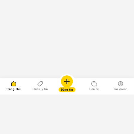
Trang chủ
Quản lý tin
Liên hệ
Tài khoản
Đăng tin
109.000 Bình chọn
Tải ứng dụng Chợ Tốt