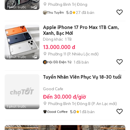
Phường Bình Trị Đông
1 phút trước
14
5.0
27
đã bán
Thu Tuyền
Apple iPhone 17 Pro Max 1TB Cam,
Xanh, Bạc Mới
Dòng khác
1 TB
13.000.000 đ
Phường 11
(
P. Nhiêu Lộc
mới)
1 phút trước
1
1
đã bán
Hội Đồ Điện Tử
Tuyển Nhân Viên Phục Vụ 18-30 tuổi
Good Cafe
Đến 30.000 đ/giờ
Phường Bình Trị Đông B
(
P. An Lạc
mới)
1 phút trước
5.0
1
đã bán
Good Coffee