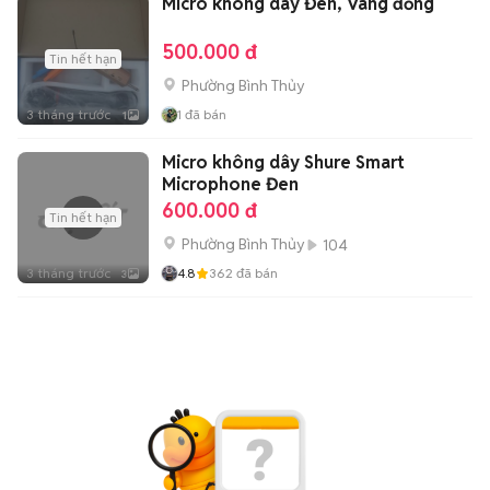
Micro không dây Đen, Vàng đồng
500.000 đ
Tin hết hạn
Phường Bình Thủy
3 tháng trước
1
đã bán
1
Micro không dây Shure Smart
Microphone Đen
600.000 đ
Tin hết hạn
Phường Bình Thủy
104
3 tháng trước
4.8
362
đã bán
3