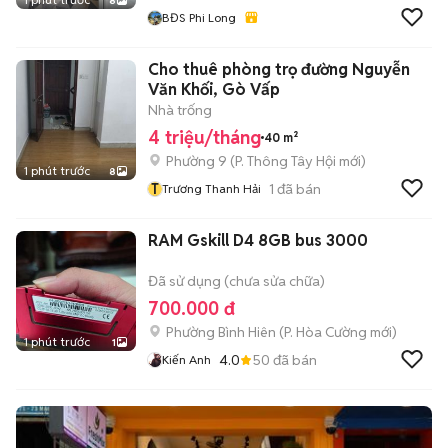
8
BĐS Phi Long
Cho thuê phòng trọ đường Nguyễn
Văn Khối, Gò Vấp
Nhà trống
4 triệu/tháng
40 m²
Phường 9
(
P. Thông Tây Hội
mới)
1 phút trước
8
T
1
đã bán
Trương Thanh Hải
RAM Gskill D4 8GB bus 3000
Đã sử dụng (chưa sửa chữa)
700.000 đ
Phường Bình Hiên
(
P. Hòa Cường
mới)
1 phút trước
1
4.0
50
đã bán
Kiến Anh