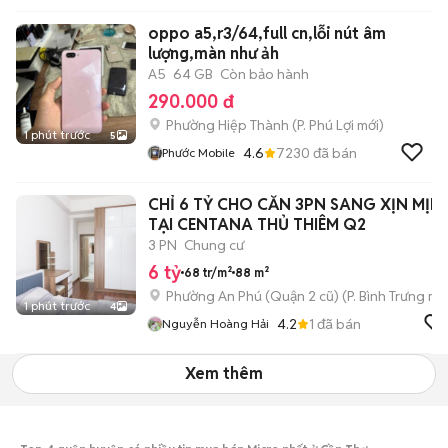
oppo a5,r3/64,full cn,lỗi nút âm
lượng,màn như ảh
A5
64 GB
Còn bảo hành
290.000 đ
Phường Hiệp Thành
(
P. Phú Lợi
mới)
1 phút trước
5
4.6
7230
đã bán
Phước Mobile
CHỈ 6 TỶ CHO CĂN 3PN SANG XỊN MỊN
TẠI CENTANA THỦ THIÊM Q2
3 PN
Chung cư
6 tỷ
68 tr/m²
88 m²
Phường An Phú (Quận 2 cũ)
(
P. Bình Trưng
mới
1 phút trước
4
4.2
1
đã bán
Nguyễn Hoàng Hải
Xem thêm