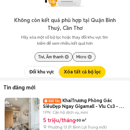
Không còn kết quả phù hợp tại Quận Bình
Thuỷ, Cần Thơ
Hãy xóa một số bộ lọc hoặc thay đổi khu vực tìm 
kiếm để xem nhiều kết quả hơn
Tivi, Âm thanh
Micro
Đổi khu vực
Xóa tất cả bộ lọc
Tin đăng mới
KhaiTrương Phòng Gác
SiêuĐẹp Ngay Gigamall - Vlu Cs3 - Đh
Luật Full NT
1 PN
Căn hộ dịch vụ, mini
5 triệu/tháng
30 m²
Phường 13
(
P. Bình Lợi Trung
mới)
1 phút trước