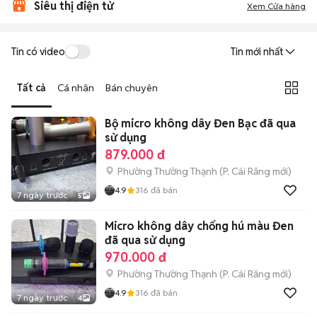
Siêu thị điện tử
Xem Cửa hàng
Tin có video
Tin mới nhất
Tất cả
Cá nhân
Bán chuyên
Bộ micro không dây Đen Bạc đã qua
sử dụng
879.000 đ
Phường Thường Thạnh
(
P. Cái Răng
mới)
4.9
316
đã bán
7 ngày trước
5
Micro không dây chống hú màu Đen
đã qua sử dụng
970.000 đ
Phường Thường Thạnh
(
P. Cái Răng
mới)
4.9
316
đã bán
7 ngày trước
4