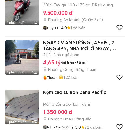
2014
Tay ga
100 - 175 cc
Đã sử dụng
9.500.000 đ
Phường An Khánh (Quận 2 cũ)
1 phút trước
5
4.0
1
đã bán
Huy TT
NGAY CV AN SƯƠNG , 4.5x15 , 2
TẦNG 4PN, NHÀ MỚI Ở NGAY ,
NHỈNH 4 TỶ
4 PN
Nhà ngõ, hẻm
4,65 tỷ
66 tr/m²
70 m²
Phường Đông Hưng Thuận
1 phút trước
3
1
đã bán
Thạch
Nệm cao su non Dana Pacific
Mới
Giường đôi 1.6m x 2m
1.350.000 đ
Phường Hòa Cường Bắc
1 phút trước
3
3.0
22
đã bán
Nệm Giá Xưởng