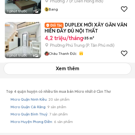
Phường 7
(
P. Diên Hồng
mới)
b
Bang
1 phút trước
7
DUPLEX MỚI XÂY GẦN VĂN
HIẾN ĐẦY ĐỦ NỘI THẤT
4,2 triệu/tháng
35 m²
Phường Phú Trung
(
P. Tân Phú
mới)
Châu Thanh Đức
1 phút trước
8
Xem thêm
Top 4 quận huyện có nhiều tin mua bán Micro nhất ở Cần Thơ
Micro Quận Ninh Kiều
: 20 sản phẩm
Micro Quận Cái Răng
: 9 sản phẩm
Micro Quận Bình Thuỷ
: 7 sản phẩm
Micro Huyện Phong Điền
: 6 sản phẩm