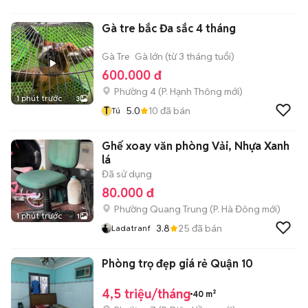
Gà tre bắc Đa sắc 4 tháng
Gà Tre
Gà lớn (từ 3 tháng tuổi)
600.000 đ
Phường 4
(
P. Hạnh Thông
mới)
1 phút trước
3
T
5.0
10
đã bán
Tú
Ghế xoay văn phòng Vải, Nhựa Xanh
lá
Đã sử dụng
80.000 đ
Phường Quang Trung
(
P. Hà Đông
mới)
1 phút trước
1
3.8
25
đã bán
Ladatranf
Phòng trọ đẹp giá rẻ Quận 10
4,5 triệu/tháng
40 m²