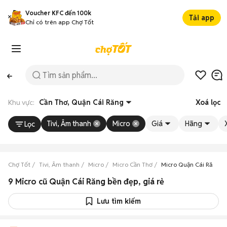
Voucher KFC đến 100k
Tải app
Chỉ có trên app Chợ Tốt
Khu vực:
Cần Thơ, Quận Cái Răng
Xoá lọc
Tivi, Âm thanh
Micro
Giá
Hãng
Lọc
Chợ Tốt
Tivi, Âm thanh
Micro
Micro Cần Thơ
Micro Quận Cái Răng
9 Micro cũ Quận Cái Răng bền đẹp, giá rẻ
Lưu tìm kiếm