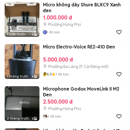
Micro không dây Shure BLXC9 Xanh
đen
1.000.000 đ
Phường Hưng Phú
1
đã bán
1 tuần trước
5
Micro Electro-Voice RE2-410 Đen
5.000.000 đ
Phường Ba Láng
(
P. Cái Răng
mới)
P
5.0
7
đã bán
1 tháng trước
6
Microphone Godox MoveLink II M2
Đen
2.500.000 đ
Phường Hưng Phú
6
đã bán
2 tháng trước
2