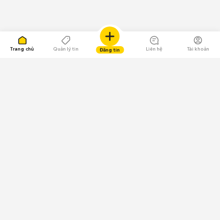
Trang chủ
Quản lý tin
Liên hệ
Tài khoản
Đăng tin
109.000 Bình chọn
Tải ứng dụng Chợ Tốt
Về Chợ Tốt
Quy chế sàn
Chính sách bảo mật
Giải quyết tranh chấp
CÔNG TY TNHH CHỢ TỐT - Người đại diện theo pháp luật:
Nguyễn Trọng Tấn; GPDKKD: 0312120782 do Sở KH & ĐT TP.HCM cấp ngày
11/01/2013;
GPMXH: 185/GP-BTTTT do Bộ Thông tin và Truyền thông
cấp ngày 09/07/2024 - Chịu trách nhiệm
nội dung: Trần Hoàng Ly.
Chính sách sử dụng