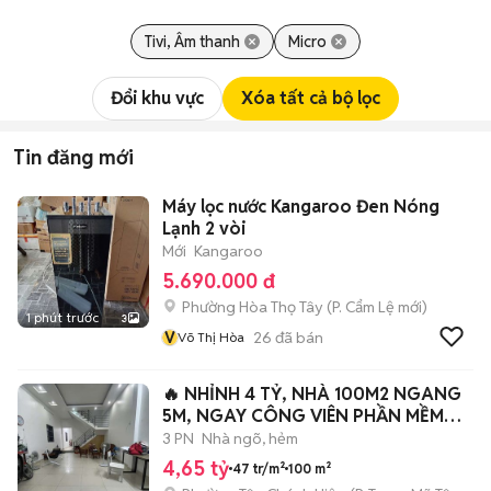
Tivi, Âm thanh
Micro
Đổi khu vực
Xóa tất cả bộ lọc
Tin đăng mới
Máy lọc nước Kangaroo Đen Nóng
Lạnh 2 vòi
Mới
Kangaroo
5.690.000 đ
Phường Hòa Thọ Tây
(
P. Cẩm Lệ
mới)
1 phút trước
3
V
26
đã bán
Võ Thị Hòa
🔥 NHỈNH 4 TỶ, NHÀ 100M2 NGANG
5M, NGAY CÔNG VIÊN PHẦN MỀM
QUANG TRUNG
3 PN
Nhà ngõ, hẻm
4,65 tỷ
47 tr/m²
100 m²