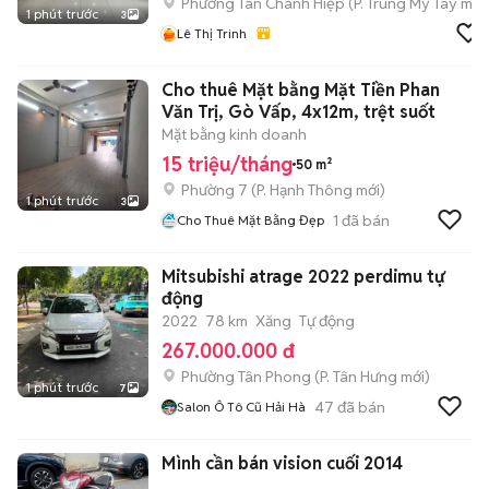
Phường Tân Chánh Hiệp
(
P. Trung Mỹ Tây
mới
1 phút trước
3
Lê Thị Trinh
Cho thuê Mặt bằng Mặt Tiền Phan
Văn Trị, Gò Vấp, 4x12m, trệt suốt
Mặt bằng kinh doanh
15 triệu/tháng
50 m²
Phường 7
(
P. Hạnh Thông
mới)
1 phút trước
3
1
đã bán
Cho Thuê Mặt Bằng Đẹp
Mitsubishi atrage 2022 perdimu tự
động
2022
78 km
Xăng
Tự động
267.000.000 đ
Phường Tân Phong
(
P. Tân Hưng
mới)
1 phút trước
7
47
đã bán
Salon Ô Tô Cũ Hải Hà
Mình cần bán vision cuối 2014