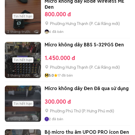
Micro không dây Rode Wireless ME
Đen
800.000 đ
Tin hết hạn
Phường Hưng Thạnh
(
P. Cái Răng
mới)
2 tháng trước
6
đã bán
1
Micro không dây BBS S-329GS Đen
1.450.000 đ
Tin hết hạn
Phường Hưng Thạnh
(
P. Cái Răng
mới)
M
3 tháng trước
5.0
17
đã bán
3
Micro không dây Đen Đã qua sử dụng
300.000 đ
Tin hết hạn
Phường Phú Thứ
(
P. Hưng Phú
mới)
3 tháng trước
2
đã bán
5
Bộ micro thu âm UPOD PRO icon Đen