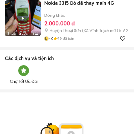
Nokia 3315 Đỏ đã thay main 4G
Dòng khác
2.000.000 đ
Huyện Thoại Sơn
(
Xã Vĩnh Trạch
mới)
62
3 tuần trước
5
L
4.0
99
đã bán
Các dịch vụ và tiện ích
Chợ Tốt Ưu Đãi