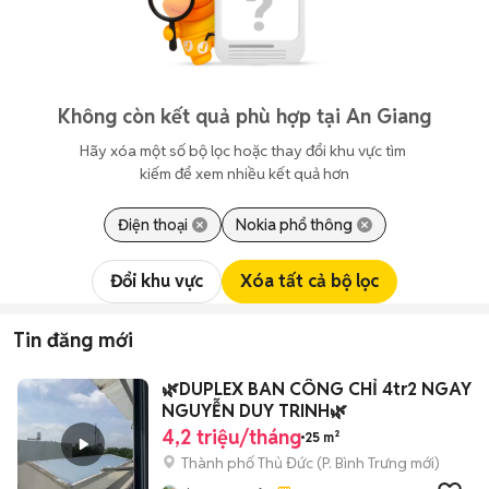
Không còn kết quả phù hợp tại An Giang
Hãy xóa một số bộ lọc hoặc thay đổi khu vực tìm 
kiếm để xem nhiều kết quả hơn
Điện thoại
Nokia phổ thông
Đổi khu vực
Xóa tất cả bộ lọc
Tin đăng mới
🌿DUPLEX BAN CÔNG CHỈ 4tr2 NGAY
NGUYỄN DUY TRINH🌿
4,2 triệu/tháng
25 m²
Thành phố Thủ Đức
(
P. Bình Trưng
mới)