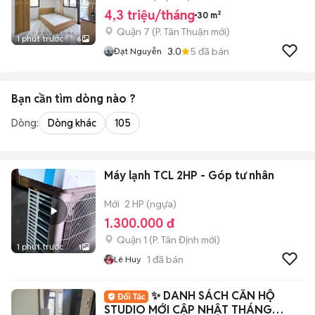
4,3 triệu/tháng
30 m²
Quận 7
(
P. Tân Thuận
mới)
1 phút trước
6
3.0
5
đã bán
Đạt Nguyễn
Bạn cần tìm
dòng
nào ?
Dòng:
Dòng khác
105
Máy lạnh TCL 2HP - Góp tư nhân
Mới
2 HP (ngựa)
1.300.000 đ
Quận 1
(
P. Tân Định
mới)
1 phút trước
1
1
đã bán
Lê Huy
✨ DANH SÁCH CĂN HỘ
STUDIO MỚI CẬP NHẬT THÁNG