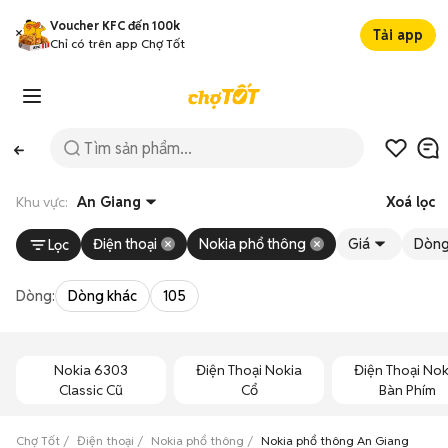
Voucher KFC đến 100k
Tải app
Chỉ có trên app Chợ Tốt
Khu vực:
An Giang
Xoá lọc
Điện thoại
Nokia phổ thông
Giá
Dòn
Lọc
Dòng:
Dòng khác
105
Nokia 6303
Điện Thoại Nokia
Điện Thoại Nok
Classic Cũ
Cổ
Bàn Phím
Chợ Tốt
Điện thoại
Nokia phổ thông
Nokia phổ thông An Giang