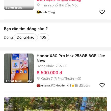
Thành phố Thủ Dầu Một
1 phút trước
M
Minh Công
Bạn cần tìm
dòng
nào ?
Dòng:
Dòng khác
105
Honor X80 Pro Max 256GB 8GB Like
New
Dòng khác
256 GB
8.500.000 đ
Quận 7
(
P. Phú Thuận
mới)
1 phút trước
4
4.9
18
đã bán
Arsenal FC Mobile