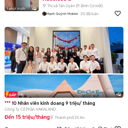
Thị xã Tân Uyên
(
P. Bình Cơ
mới)
1 phút trước
3
20
đã bán
Mạnh Quỳnh Mobile
Tin nổi bật
4
*** 10 Nhân viên kinh doang 9 triệu/ tháng
Công Ty Cổ Phần VAKALAND
Đến 15 triệu/tháng
Thành phố Dĩ An