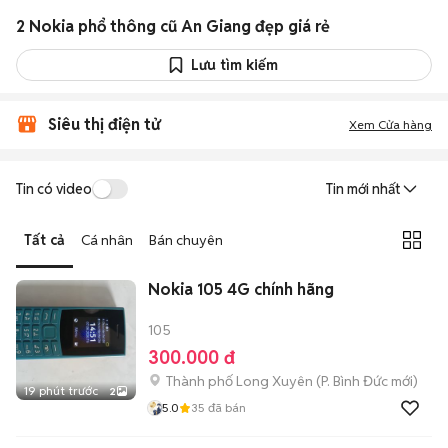
2 Nokia phổ thông cũ An Giang đẹp giá rẻ
Lưu tìm kiếm
Siêu thị điện tử
Xem Cửa hàng
Tin có video
Tin mới nhất
Tất cả
Cá nhân
Bán chuyên
Nokia 105 4G chính hãng
105
300.000 đ
Thành phố Long Xuyên
(
P. Bình Đức
mới)
19 phút trước
2
5.0
35
đã bán