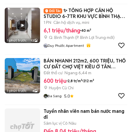
✨ TỔNG HỢP CĂN HỘ
STUDIO 6-7TR KHU VỰC BÌNH THẠNH
& PHÚ NHUẬN ✨
1 PN
Căn hộ dịch vụ, mini
6,1 triệu/tháng
40 m²
Q. Bình Thạnh
(
P. Bình Lợi Trung
mới)
1 phút trước
12
Duy Phước Apartment
BÁN NHANH 212m2, 600 TRIỆU, THỔ
CƯ ĐẤT CHỢ VIỆT KIỀU Ở TÂN
THÔNG HỘI.
Đất thổ cư
Ngang 6,44 m
600 triệu
2,8 tr/m²
212 m²
Huyện Củ Chi
1 phút trước
4
5.0
Ba Sang
Tuyển nhân viên nam bán nước mang
đi
Sâm lục vị Cô Nâu
Đến 8,04 triệu/tháng