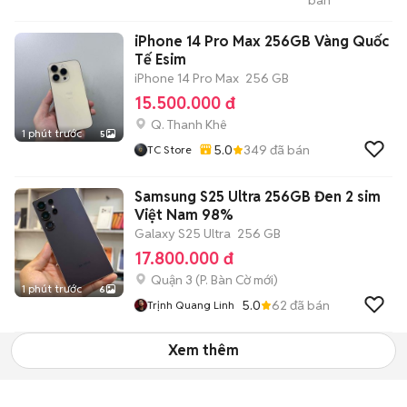
bán
Mobile - Thu Máy Cũ -
Bán Trả Góp
iPhone 14 Pro Max 256GB Vàng Quốc
Tế Esim
iPhone 14 Pro Max
256 GB
15.500.000 đ
Q. Thanh Khê
1 phút trước
5
5.0
349
đã bán
TC Store
Samsung S25 Ultra 256GB Đen 2 sim
Việt Nam 98%
Galaxy S25 Ultra
256 GB
17.800.000 đ
Quận 3
(
P. Bàn Cờ
mới)
1 phút trước
6
5.0
62
đã bán
Trịnh Quang Linh
Xem thêm