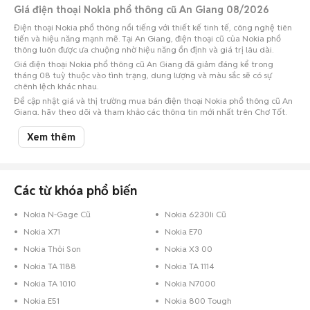
Giá điện thoại Nokia phổ thông cũ An Giang 08/2026
Điện thoại Nokia phổ thông nổi tiếng với thiết kế tinh tế, công nghệ tiên
tiến và hiệu năng mạnh mẽ. Tại An Giang, điện thoại cũ của Nokia phổ
thông luôn được ưa chuộng nhờ hiệu năng ổn định và giá trị lâu dài.
Giá điện thoại Nokia phổ thông cũ An Giang đã giảm đáng kể trong
tháng 08 tuỳ thuộc vào tình trạng, dung lượng và màu sắc sẽ có sự
chênh lệch khác nhau.
Để cập nhật giá và thị trường mua bán điện thoại Nokia phổ thông cũ An
Giang, hãy theo dõi và tham khảo các thông tin mới nhất trên Chợ Tốt.
Lưu ý:
Mức giá dựa trên các tin đăng tại Chợ Tốt, chỉ mang tính chất tham
Xem thêm
khảo. Giá điện thoại Nokia phổ thông cũ An Giang sẽ phụ thuộc vào tình
trạng, phiên bản và các thoả thuận khi mua bán.
Mua bán điện thoại Nokia phổ thông cũ An Giang
Các từ khóa phổ biến
Chợ Tốt có 2 tin đăng bán, mua điện thoại Nokia phổ thông cũ tại An
Giang với nhiều khoảng giá giúp người dùng dễ dàng tìm kiếm và so
sánh giá cả.
Nokia N-Gage Cũ
Nokia 6230Ii Cũ
Chợ Tốt - Nơi mua bán điện thoại Nokia phổ thông cũ An Giang giá tốt
Nokia X71
Nokia E70
nhất!
Nokia Thỏi Son
Nokia X3 00
Nokia TA 1188
Nokia TA 1114
Nokia TA 1010
Nokia N7000
Nokia E51
Nokia 800 Tough