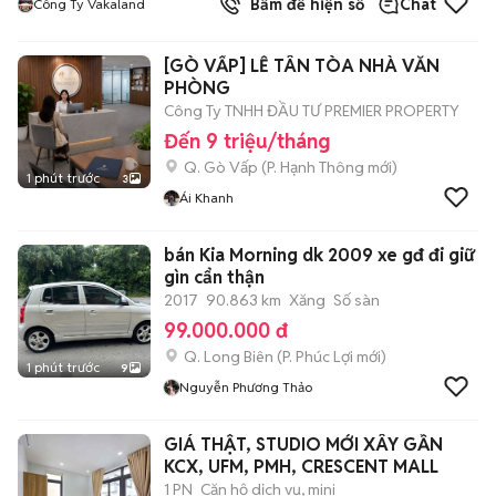
Bấm để hiện số
Chat
Công Ty Vakaland
[GÒ VẤP] LỄ TÂN TÒA NHÀ VĂN
PHÒNG
Công Ty TNHH ĐẦU TƯ PREMIER PROPERTY
Đến 9 triệu/tháng
Q. Gò Vấp
(
P. Hạnh Thông
mới)
1 phút trước
3
Ái Khanh
bán Kia Morning dk 2009 xe gđ đi giữ
gìn cẩn thận
2017
90.863 km
Xăng
Số sàn
99.000.000 đ
Q. Long Biên
(
P. Phúc Lợi
mới)
1 phút trước
9
Nguyễn Phương Thảo
GIÁ THẬT, STUDIO MỚI XÂY GẦN
KCX, UFM, PMH, CRESCENT MALL
1 PN
Căn hộ dịch vụ, mini