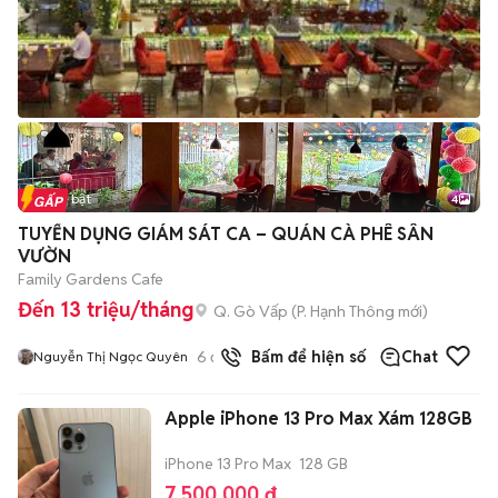
Tin nổi bật
4
TUYỂN DỤNG GIÁM SÁT CA – QUÁN CÀ PHÊ SÂN
VƯỜN
Family Gardens Cafe
Đến 13 triệu/tháng
Q. Gò Vấp
(
P. Hạnh Thông
mới)
6
đã bán
Bấm để hiện số
Chat
Nguyễn Thị Ngọc Quyên
Apple iPhone 13 Pro Max Xám 128GB
iPhone 13 Pro Max
128 GB
7.500.000 đ