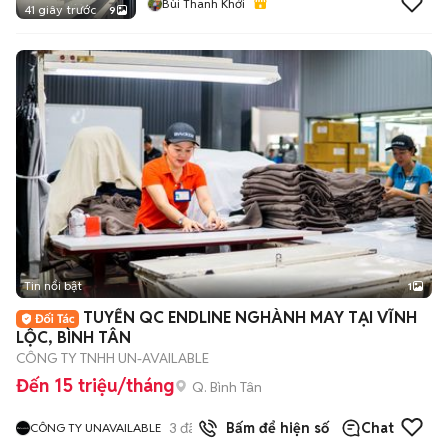
Bùi Thanh Khởi
41 giây trước
9
Tin nổi bật
1
TUYỂN QC ENDLINE NGHÀNH MAY TẠI VĨNH
LỘC, BÌNH TÂN
CÔNG TY TNHH UN-AVAILABLE
Đến 15 triệu/tháng
Q. Bình Tân
3
đã bán
Bấm để hiện số
Chat
CÔNG TY UNAVAILABLE