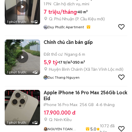
7/2026 ✨
1 PN
Căn hộ dịch vụ, mini
7 triệu/tháng
40 m²
Q. Phú Nhuận
(
P. Cầu Kiệu
mới)
1 phút trước
10
Duy Phước Apartment
Chính chủ cần bán gấp
Đất thổ cư
Ngang 6 m
5,9 tỷ
17 tr/m²
350 m²
Huyện Bình Chánh
(
Xã Tân Vĩnh Lộc
mới)
1 phút trước
4
Duc Thang Nguyen
Apple iPhone 16 Pro Max 256Gb Lock
Eid
iPhone 16 Pro Max
256 GB
4-6 tháng
17.900.000 đ
Q. Ninh Kiều
1 phút trước
6
1072
đã
5.0
NGUYEN TOAN