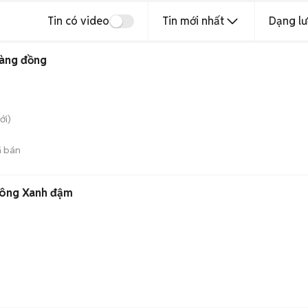
Tin có video
Tin mới nhất
Dạng lư
àng đồng
ới)
 bán
hông Xanh đậm