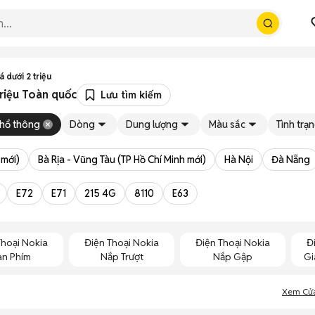
 dưới 2 triệu
triệu Toàn quốc
Lưu tìm kiếm
hổ thông
Dòng
Dung lượng
Màu sắc
Tình trạ
 mới)
Bà Rịa - Vũng Tàu (TP Hồ Chí Minh mới)
Hà Nội
Đà Nẵng
E72
E71
215 4G
8110
E63
Thoại Nokia
Điện Thoại Nokia
Điện Thoại Nokia
Đ
àn Phím
Nắp Trượt
Nắp Gập
Gi
Xem Cử