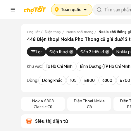
Toàn quốc
Chợ Tốt
Điện thoại
Nokia phổ thông
Nokia phổ thông giá
448 Điện thoại Nokia Pho Thong cũ giá dưới 2 
Lọc
Điện thoại
Đến 2 triệu đ
Nokia p
Khu vực:
Tp Hồ Chí Minh
Bình Dương (TP Hồ Chí Minh
Dòng:
Dòng khác
105
8800
6300
6700
Nokia 6303
Điện Thoại Nokia
Điện 
Classic Cũ
Cổ
B
Siêu thị điện tử