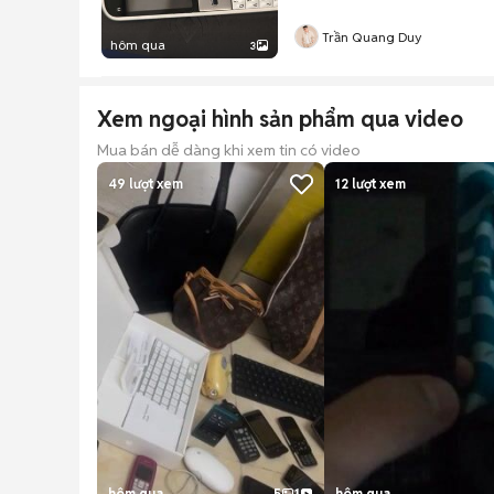
Trần Quang Duy
hôm qua
3
Xem ngoại hình sản phẩm qua video
Mua bán dễ dàng khi xem tin có video
49
lượt xem
12
lượt xem
hôm qua
5
1
hôm qua