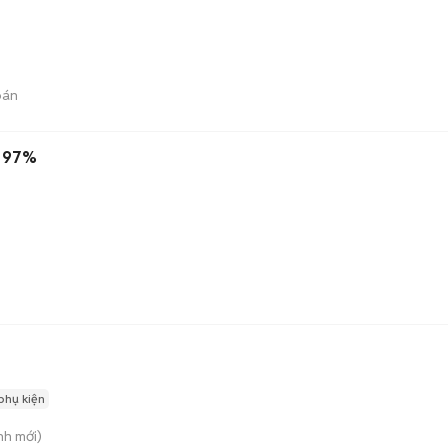
bán
m 97%
phụ kiện
nh
mới)