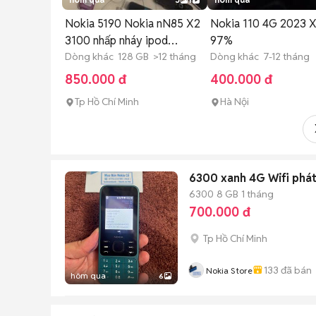
Nokia 5190 Nokia nN85 X2
Nokia 110 4G 2023 
3100 nhấp nháy ipod
97%
MotoV
Dòng khác 128 GB >12 tháng
Dòng khác 7-12 tháng
850.000 đ
400.000 đ
Tp Hồ Chí Minh
Hà Nội
6300 xanh 4G Wifi phát 
6300
8 GB
1 tháng
700.000 đ
Tp Hồ Chí Minh
133
đã bán
Nokia Store
hôm qua
6