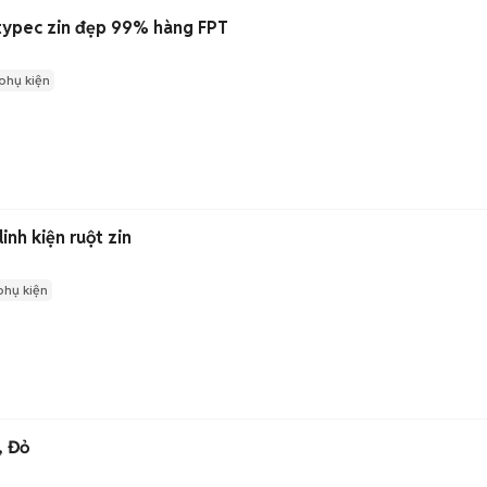
typec zin đẹp 99% hàng FPT
phụ kiện
inh kiện ruột zin
phụ kiện
, Đỏ