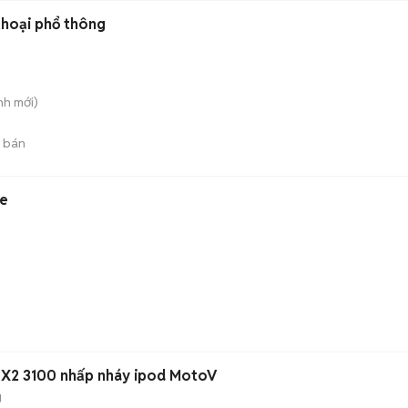
thoại phổ thông
nh
mới)
 bán
re
 X2 3100 nhấp nháy ipod MotoV
g