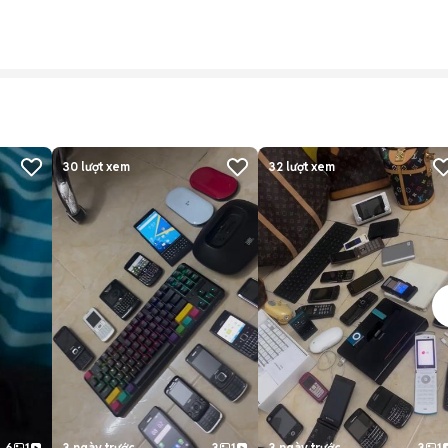
30
lượt xem
32
lượt xem
6
1
3 ngày trước
3
1
3 ngày trước
3
1