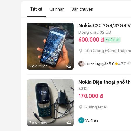
Tất cả
Cá nhân
Bán chuyên
Nokia C20 2GB/32GB V
Dòng khác
32 GB
600.000 đ
Rẻ hơn
Tiền Giang
(
Đồng Tháp
m
5.0
477
đã
Quan Nguyễn
5 giờ trước
6
Nokia Điện thoại phổ t
6310i
170.000 đ
Quảng Ngãi
Vu Tran
7 giờ trước
4