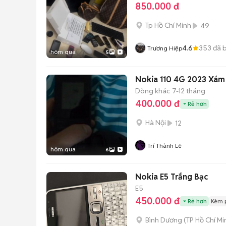
850.000 đ
Tp Hồ Chí Minh
49
4.6
353
đã 
Trương Hiệp
hôm qua
5
Nokia 110 4G 2023 Xá
Dòng khác
7-12 tháng
400.000 đ
Rẻ hơn
Hà Nội
12
Trí Thành Lê
hôm qua
6
Nokia E5 Trắng Bạc
E5
450.000 đ
Rẻ hơn
Kèm 
Bình Dương
(
TP Hồ Chí Mi