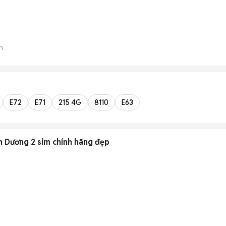
n
E72
E71
215 4G
8110
E63
 Dương 2 sim chính hãng đẹp