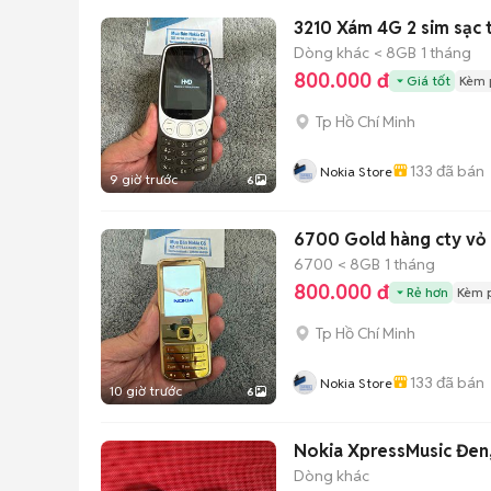
3210 Xám 4G 2 sim sạc 
Dòng khác
< 8GB
1 tháng
800.000 đ
Giá tốt
Kèm 
Tp Hồ Chí Minh
133
đã bán
Nokia Store
9 giờ trước
6
6700 Gold hàng cty vỏ l
6700
< 8GB
1 tháng
800.000 đ
Rẻ hơn
Kèm 
Tp Hồ Chí Minh
133
đã bán
Nokia Store
10 giờ trước
6
Nokia XpressMusic Đen
Dòng khác