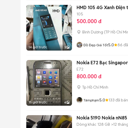
HMD 105 4G Xanh Điện 
105
500.000 đ
Bình Dương
(
TP Hồ Chí Mi
5.0
86
đã
Đồ Đẹp Giá Tốt
14 giờ trước
2
Nokia E72 Bạc Singapo
E72
800.000 đ
Tp Hồ Chí Minh
5.0
133
đã bán
Tâmphạm
15 giờ trước
6
Nokia 5190 Nokia nN85
Dòng khác
128 GB
>12 thán