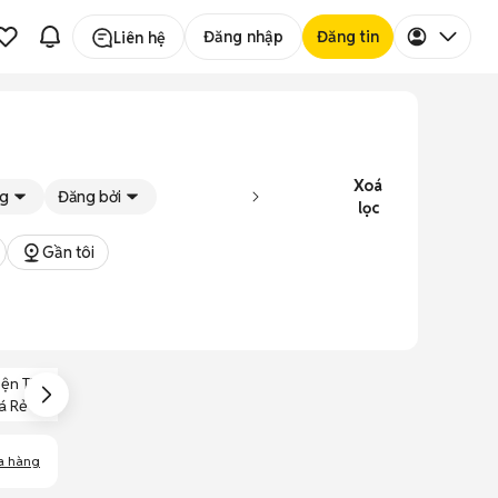
Đăng nhập
Đăng tin
Liên hệ
Xoá
ng
Đăng bởi
lọc
Gần tôi
iện Thoại Nokia
Điện Thoại Nokia
Điện Thoại Nokia
á Rẻ Dưới 1 Triệu
Giá Rẻ Dưới 300K
Đen Bóng
a hàng