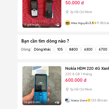
50.000 đ
Tp Hồ Chí Minh
m
3.8
9
đã bá
Mike Nguyễn
11 giờ trước
1
Bạn cần tìm
dòng
nào ?
Dòng:
Dòng khác
105
8800
6300
6700
Nokia HDM 220 4G Xanh
220
8 GB
1 tháng
600.000 đ
Tp Hồ Chí Minh
133
đã bán
Nokia Store
13 giờ trước
6