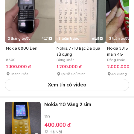
2 tháng trước
4
1
3 tuần trước
6
1
3 tuần trước
Nokia 8800 Đen
Nokia 7710 Bạc Đã qua
Nokia 3315 Đỏ
sử dụng
main 4G
8800
Dòng khác
Dòng khác
2.100.000 đ
1.200.000 đ
2.000.000 đ
Thanh Hóa
Tp Hồ Chí Minh
An Giang
Xem tin có video
Nokia 110 Vàng 2 sim
110
400.000 đ
Hà Nội