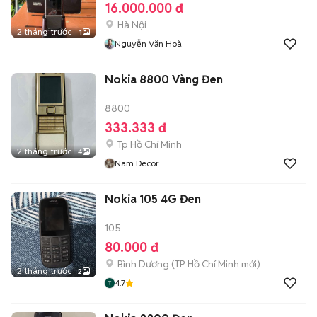
16.000.000 đ
Hà Nội
2 tháng trước
1
Nguyễn Văn Hoà
Nokia 8800 Vàng Đen
8800
333.333 đ
Tp Hồ Chí Minh
2 tháng trước
4
Nam Decor
Nokia 105 4G Đen
105
80.000 đ
Bình Dương
(
TP Hồ Chí Minh
mới)
2 tháng trước
2
4.7