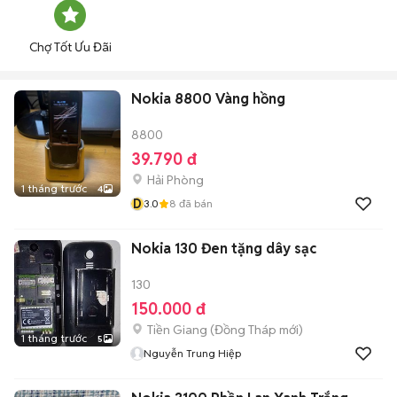
Chợ Tốt Ưu Đãi
Nokia 8800 Vàng hồng
8800
39.790 đ
Hải Phòng
1 tháng trước
4
D
3.0
8
đã bán
Nokia 130 Đen tặng dây sạc
130
150.000 đ
Tiền Giang
(
Đồng Tháp
mới)
1 tháng trước
5
Nguyễn Trung Hiệp