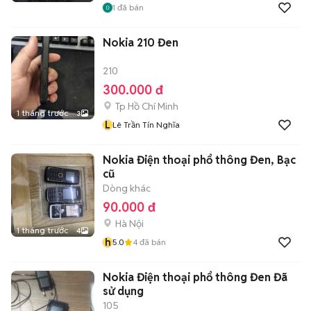
1
đã bán
Nokia 210 Đen
210
300.000 đ
Tp Hồ Chí Minh
1 tháng trước
3
L
Lê Trần Tín Nghĩa
Nokia Điện thoại phổ thông Đen, Bạc
cũ
Dòng khác
90.000 đ
Hà Nội
1 tháng trước
4
h
5.0
4
đã bán
Nokia Điện thoại phổ thông Đen Đã
sử dụng
105