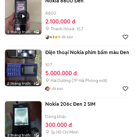
Nokia 8800 Đen
8800
2.100.000 đ
Thanh Hóa
157
2 tháng trước
4
4.3
8
đã bán
Điện thoại Nokia phím bấm màu Đen
107
5.000.000 đ
Hải Dương
(
TP Hải Phòng
mới)
2 tháng trước
2
1
đã bán
Nokia 206c Đen 2 SIM
Dòng khác
300.000 đ
Tp Hồ Chí Minh
2 tháng trước
3