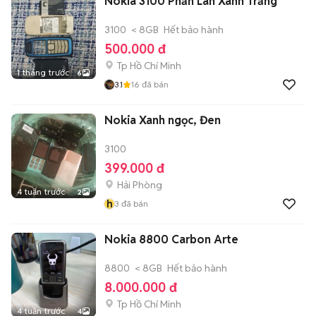
Nokia 3100 Phần Lan Xanh Trắng
3100
< 8GB
Hết bảo hành
500.000 đ
Tp Hồ Chí Minh
1 tháng trước
6
3.1
16
đã bán
Nokia Xanh ngọc, Đen
3100
399.000 đ
Hải Phòng
4 tuần trước
2
h
3
đã bán
Nokia 8800 Carbon Arte
8800
< 8GB
Hết bảo hành
8.000.000 đ
Tp Hồ Chí Minh
4 tuần trước
4