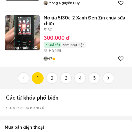
Phong Nguyễn Huy
Nokia 5130c-2 Xanh Đen Zin chưa sửa
chữa
5130
300.000 đ
Giá tốt
Kèm phụ kiện
1 tháng trước
5
Hà Nội
4.7
1
2
3
4
5
Các từ khóa phổ biến
Nokia 5200 Black Cũ
Mua bán điện thoại