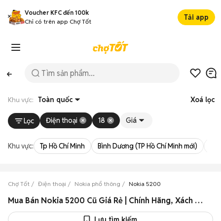
Voucher KFC đến 100k
Tải app
Chỉ có trên app Chợ Tốt
Khu vực:
Toàn quốc
Xoá lọc
Điện thoại
18
Giá
Lọc
Khu vực:
Tp Hồ Chí Minh
Bình Dương (TP Hồ Chí Minh mới)
Bà 
Chợ Tốt
Điện thoại
Nokia phổ thông
Nokia 5200
Mua Bán Nokia 5200 Cũ Giá Rẻ | Chính Hãng, Xách Tay 2026
Lưu tìm kiếm