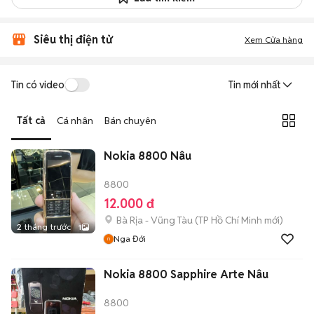
Siêu thị điện tử
Xem Cửa hàng
Tin có video
Tin mới nhất
Tất cả
Cá nhân
Bán chuyên
Nokia 8800 Nâu
8800
12.000 đ
Bà Rịa - Vũng Tàu
(
TP Hồ Chí Minh
mới)
2 tháng trước
1
Nga Đới
Nokia 8800 Sapphire Arte Nâu
8800