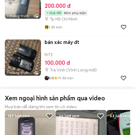
200.000 đ
Giá tốt
Kèm phụ kiện
1 tháng trước
3
Tp Hồ Chí Minh
N
1
đã bán
bán xác máy đt
N72
100.000 đ
Trà Vinh
(
Vĩnh Long
mới)
1 tháng trước
3
5.0
19
đã bán
Xem ngoại hình sản phẩm qua video
Mua bán dễ dàng khi xem tin có video
157
lượt xem
66
lượt xem
63
lượt xem