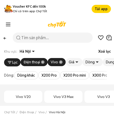
Voucher KFC đến 100k
Tải app
Chỉ có trên app Chợ Tốt
Khu vực:
Hà Nội
Xoá lọc
Điện thoại
Vivo
Giá
Dòng
Dung
Lọc
Dòng:
Dòng khác
X200 Pro
X200 Pro mini
X300 Pro
Vivo V20
Vivo V3 Max
Vivo V3
Chợ Tốt
Điện thoại
Vivo
Vivo Hà Nội