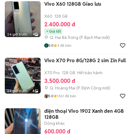
Vivo X60 128GB Giao lưu
X60
128 GB
2.400.000 đ
Giá tốt
24 giờ trước
4
Q. Hai Bà Trưng
(
P. Bạch Mai
mới)
5.0
3
đã bán
Vivo X70 Pro 8G/128G 2 sim Zin Full
X70 Pro
128 GB
Hết bảo hành
3.500.000 đ
Q. Hoàng Mai
(
P. Định Công
mới)
24 giờ trước
6
5.0
1361
đã bán
điện thoại Vivo 1902 Xanh đen 4GB
128GB
Dòng khác
600.000 đ