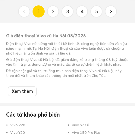
1
2
3
4
5
Giá điện thoại Vivo cũ Hà Nội 08/2026
Điện thoại Vivo nổi tiếng với thiết kế tinh tế, công nghệ tiên tiến và hiệu
năng mạnh mẽ. Tại Hà Nội, điện thoại cũ của Vivo luôn được ưa chuộng
nhờ hiệu năng ổn định và giá trị lâu dài.
Giá điện thoại Vivo cũ Hà Nội đã giảm đáng kể trong tháng 08 tuỳ thuộc
vào tình trạng, dung lượng và màu sắc sẽ có sự chênh lệch khác nhau.
Để cập nhật giá và thị trường mua bán điện thoại Vivo cũ Hà Nội, hãy
theo dõi và tham khảo các thông tin mới nhất trên Chợ Tốt.
Giá điện thoại Vivo cũ ở các quận huyện phổ biến của Hà Nội cập nhật
Xem thêm
08/08/2026
Điện thoại Vivo cũ Quận Hoàng Mai
: 4,3 triệu
Điện thoại Vivo cũ Quận Đống Đa
: 9,42 triệu
Các từ khóa phổ biến
Điện thoại Vivo cũ Quận Nam Từ Liêm
: 8 triệu
Điện thoại Vivo cũ Quận Hà Đông
: 1,4 triệu
Vivo V20
Vivo S7 Cũ
Điện thoại Vivo cũ Quận Thanh Xuân
: 2,3 triệu
Vivo Y20
Vivo X50 Pro Plus