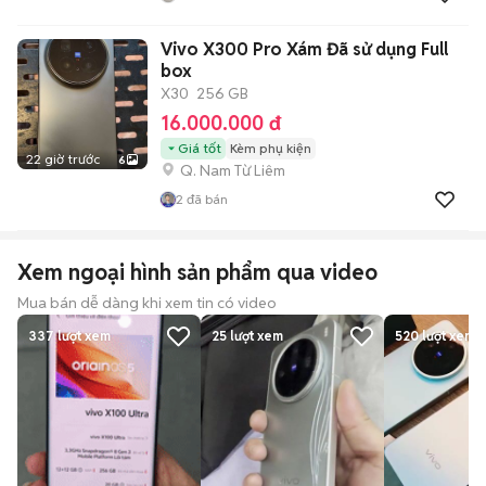
Vivo X300 Pro Xám Đã sử dụng Full
box
X30
256 GB
16.000.000 đ
Giá tốt
Kèm phụ kiện
22 giờ trước
6
Q. Nam Từ Liêm
2
đã bán
Xem ngoại hình sản phẩm qua video
Mua bán dễ dàng khi xem tin có video
337
lượt xem
25
lượt xem
520
lượt xem