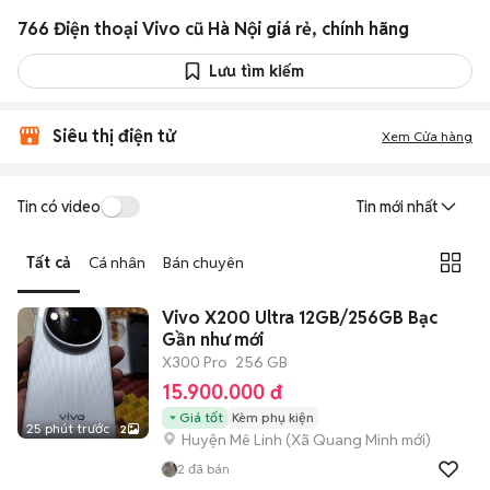
766 Điện thoại Vivo cũ Hà Nội giá rẻ, chính hãng
Lưu tìm kiếm
Siêu thị điện tử
Xem Cửa hàng
Tin có video
Tin mới nhất
Tất cả
Cá nhân
Bán chuyên
Vivo X200 Ultra 12GB/256GB Bạc
Gần như mới
X300 Pro
256 GB
15.900.000 đ
Giá tốt
Kèm phụ kiện
25 phút trước
2
Huyện Mê Linh
(
Xã Quang Minh
mới)
2
đã bán