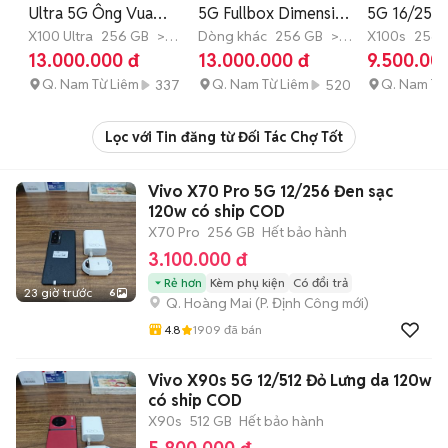
Ultra 5G Ông Vua
5G Fullbox Dimensity
5G 16/256G
Camera Hỗ Trợ Góp
X100 Ultra
256 GB
>12
9400 Plus Cam Vip
Dòng khác
256 GB
>12
Dimensity
X100s
256 
tháng
tháng
tháng
13.000.000 đ
13.000.000 đ
9.500.00
Q. Nam Từ Liêm
Q. Nam Từ Liêm
Q. Nam Từ
337
520
Lọc với Tin đăng từ Đối Tác Chợ Tốt
Vivo X70 Pro 5G 12/256 Đen sạc
120w có ship COD
X70 Pro
256 GB
Hết bảo hành
3.100.000 đ
Rẻ hơn
Kèm phụ kiện
Có đổi trả
23 giờ trước
6
Q. Hoàng Mai
(
P. Định Công
mới)
4.8
1909
đã bán
Vivo X90s 5G 12/512 Đỏ Lưng da 120w
có ship COD
X90s
512 GB
Hết bảo hành