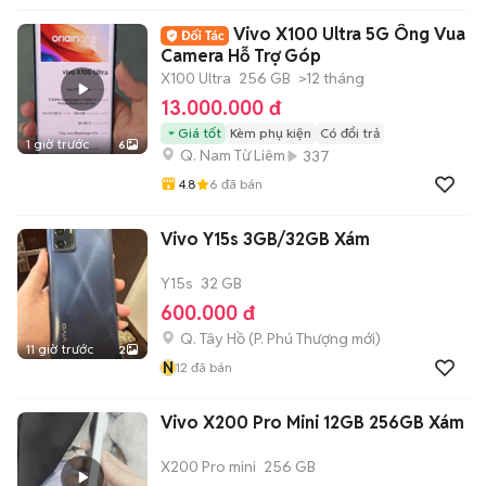
Vivo X100 Ultra 5G Ông Vua
Camera Hỗ Trợ Góp
X100 Ultra
256 GB
>12 tháng
13.000.000 đ
Giá tốt
Kèm phụ kiện
Có đổi trả
1 giờ trước
6
Q. Nam Từ Liêm
337
4.8
6
đã bán
Vivo Y15s 3GB/32GB Xám
Y15s
32 GB
600.000 đ
Q. Tây Hồ
(
P. Phú Thượng
mới)
11 giờ trước
2
N
12
đã bán
Vivo X200 Pro Mini 12GB 256GB Xám
X200 Pro mini
256 GB