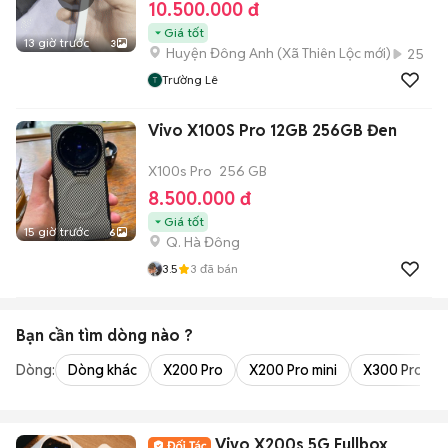
10.500.000 đ
Giá tốt
13 giờ trước
3
Huyện Đông Anh
(
Xã Thiên Lộc
mới)
25
Trường Lê
Vivo X100S Pro 12GB 256GB Đen
X100s Pro
256 GB
8.500.000 đ
Giá tốt
15 giờ trước
6
Q. Hà Đông
3.5
3
đã bán
Bạn cần tìm
dòng
nào ?
Dòng:
Dòng khác
X200 Pro
X200 Pro mini
X300 Pro
Vivo X200s 5G Fullbox