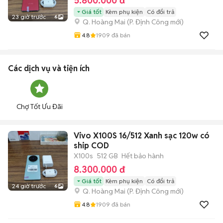
5.800.000 đ
Giá tốt
Kèm phụ kiện
Có đổi trả
23 giờ trước
6
Q. Hoàng Mai
(
P. Định Công
mới)
4.8
1909
đã bán
Các dịch vụ và tiện ích
Chợ Tốt Ưu Đãi
Vivo X100S 16/512 Xanh sạc 120w có
ship COD
X100s
512 GB
Hết bảo hành
8.300.000 đ
Giá tốt
Kèm phụ kiện
Có đổi trả
24 giờ trước
6
Q. Hoàng Mai
(
P. Định Công
mới)
4.8
1909
đã bán