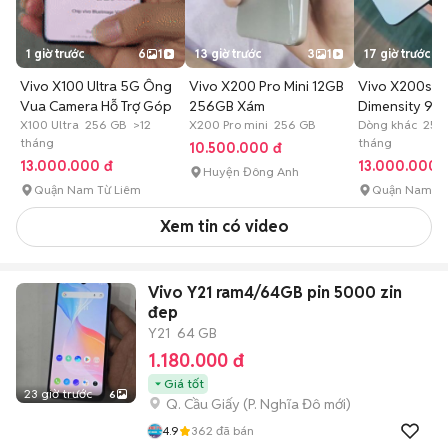
1 giờ trước
6
1
13 giờ trước
3
1
17 giờ trước
Vivo X100 Ultra 5G Ông
Vivo X200 Pro Mini 12GB
Vivo X200s 5
Vua Camera Hỗ Trợ Góp
256GB Xám
Dimensity 940
X100 Ultra 256 GB >12
X200 Pro mini 256 GB
Cam Vip
Dòng khác 256
tháng
tháng
10.500.000 đ
13.000.000 đ
13.000.000 
Huyện Đông Anh
Quận Nam Từ Liêm
Quận Nam Từ
Xem tin có video
Vivo Y21 ram4/64GB pin 5000 zin
đep
Y21
64 GB
1.180.000 đ
Giá tốt
23 giờ trước
6
Q. Cầu Giấy
(
P. Nghĩa Đô
mới)
4.9
362
đã bán