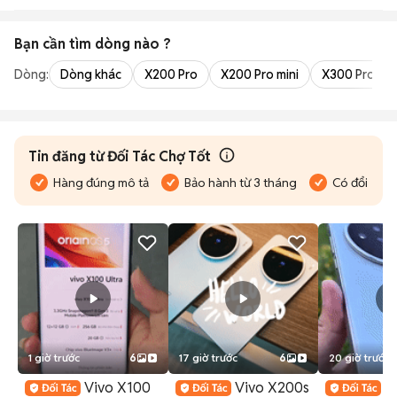
Bạn cần tìm
dòng
nào ?
Dòng:
Dòng khác
X200 Pro
X200 Pro mini
X300 Pro
Tin đăng từ Đối Tác Chợ Tốt
Hàng đúng mô tả
Bảo hành từ 3 tháng
Có đổi trả
1 giờ trước
6
17 giờ trước
6
20 giờ trước
Vivo X100
Vivo X200s
V