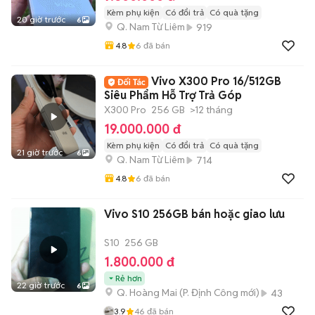
Kèm phụ kiện
Có đổi trả
Có quà tặng
20 giờ trước
6
Q. Nam Từ Liêm
919
4.8
6
đã bán
Vivo X300 Pro 16/512GB
Siêu Phẩm Hỗ Trợ Trả Góp
X300 Pro
256 GB
>12 tháng
19.000.000 đ
Kèm phụ kiện
Có đổi trả
Có quà tặng
21 giờ trước
6
Q. Nam Từ Liêm
714
4.8
6
đã bán
Vivo S10 256GB bán hoặc giao lưu
S10
256 GB
1.800.000 đ
Rẻ hơn
22 giờ trước
6
Q. Hoàng Mai
(
P. Định Công
mới)
43
3.9
46
đã bán