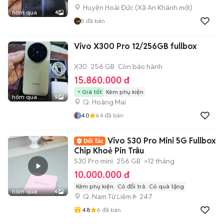
Huyện Hoài Đức
(
Xã An Khánh
mới)
hôm qua
4
5
đã bán
Vivo X300 Pro 12/256GB fullbox
X30
256 GB
Còn bảo hành
15.860.000 đ
Giá tốt
Kèm phụ kiện
hôm qua
5
Q. Hoàng Mai
4.0
64
đã bán
Vivo S30 Pro Mini 5G Fullbox
Chip Khoẻ Pin Trâu
S30 Pro mini
256 GB
>12 tháng
10.000.000 đ
Kèm phụ kiện
Có đổi trả
Có quà tặng
hôm qua
6
Q. Nam Từ Liêm
247
4.8
6
đã bán