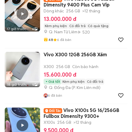
Dimensity 9400 Plus Cam Vip
Dòng khác
256 GB
>12 tháng
13.000.000 đ
Kèm phụ kiện
Có đổi trả
Có quà tặng
17 giờ trước
6
Q. Nam Từ Liêm
520
4.8
6
đã bán
Vivo X300 12GB 256GB Xám
X300
256 GB
Còn bảo hành
15.600.000 đ
Giá tốt
Kèm phụ kiện
Có đổi trả
18 giờ trước
5
Q. Đống Đa
(
P. Kim Liên
mới)
6
đã bán
Vivo X100s 5G 16/256GB
Fullbox Dimensity 9300+
X100s
256 GB
>12 tháng
9.500.000 đ