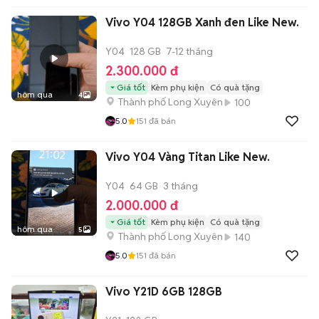
Vivo Y04 128GB Xanh đen Like New.
Y04
128 GB
7-12 tháng
2.300.000 đ
Giá tốt
Kèm phụ kiện
Có quà tặng
hôm qua
4
Thành phố Long Xuyên
100
5.0
151
đã bán
Vivo Y04 Vàng Titan Like New.
Y04
64 GB
3 tháng
2.000.000 đ
Giá tốt
Kèm phụ kiện
Có quà tặng
hôm qua
5
Thành phố Long Xuyên
140
5.0
151
đã bán
Vivo Y21D 6GB 128GB