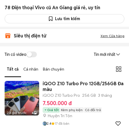
78 Điện thoại Vivo cũ An Giang giá rẻ, uy tín
Lưu tìm kiếm
Siêu thị điện tử
Xem Cửa hàng
Tin có video
Tin mới nhất
Tất cả
Cá nhân
Bán chuyên
iQOO Z10 Turbo Pro 12GB/256GB Đa
màu
iQOO Z10 Turbo Pro
256 GB
3 tháng
7.500.000 đ
Giá tốt
Kèm phụ kiện
Có đổi trả
23 giờ trước
4
Huyện Tri Tôn
2.4
17
đã bán