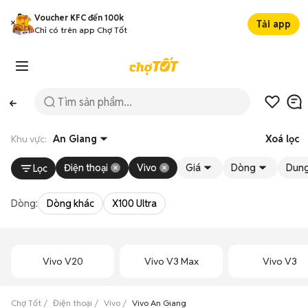
Voucher KFC đến 100k
Tải app
Chỉ có trên app Chợ Tốt
Khu vực:
An Giang
Xoá lọc
Điện thoại
Vivo
Giá
Dòng
Dung
Lọc
Dòng:
Dòng khác
X100 Ultra
Vivo V20
Vivo V3 Max
Vivo V3
Chợ Tốt
Điện thoại
Vivo
Vivo An Giang