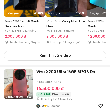
hôm qua
4
1
hôm qua
5
1
5 ngày trước
Vivo Y04 128GB Xanh
Vivo Y04 Vàng Titan Like
Vivo Y02s 3G
đen Like New.
New.
Xanh
Y04 128 GB 7-12 tháng
Y04 64 GB 3 tháng
Y02s 32 GB
2.300.000 đ
2.000.000 đ
1.200.000 đ
Thành phố Long Xuyên
Thành phố Long Xuyên
Thành phố L
Xem tin có video
Vivo X200 Ultra 16GB 512GB Đỏ
X100 Ultra
512 GB
16.500.000 đ
Giá tốt
Kèm phụ kiện
7 ngày trước
6
Thành phố Châu Đốc
5.0
85
đã bán