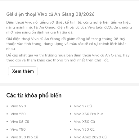
Giá điện thoại Vivo cũ An Giang 08/2026
Điện thoại Vivo nổi tiếng với thiết kế tinh tế, công nghệ tiên tiến và hiệu
năng mạnh mẽ. Tại An Giang, điện thoại cũ của Vivo luôn được ưa chuộng
nhờ hiệu năng ổn định và giá trị lâu dài.
Giá điện thoại Vivo cũ An Giang đã giảm đáng kể trong tháng 08 tuỳ
thuộc vào tình trạng, dung lượng và màu sắc sẽ có sự chênh lệch khác
nhau.
Để cập nhật giá và thị trường mua bán điện thoại Vivo cũ An Giang, hãy
theo dõi và tham khảo các thông tin mới nhất trên Chợ Tốt.
Xem thêm
Giá điện thoại Vivo cũ ở các quận huyện phổ biến của An Giang cập
nhật 07/08/2026
Điện thoại Vivo cũ Thành phố Long Xuyên
: 2,9 triệu
Điện thoại Vivo cũ Thành phố Châu Đốc
: 2,5 triệu
Các từ khóa phổ biến
Khoảng giá điện thoại Vivo cũ theo dung lượng ở An Giang cập nhật
Vivo V20
Vivo S7 Cũ
07/08/2026
Vivo Y20
Vivo X50 Pro Plus
Điện thoại Vivo 256 GB cũ An Giang
: 4,05 triệu - 4,95 triệu
Vivo S6 Cũ
Vivo X50 Cũ
Điện thoại Vivo 128 GB cũ An Giang
: 2,34 triệu - 2,86 triệu
Vivo Y50
Vivo Y30 Cũ
Điện thoại Vivo 512 GB cũ An Giang
: 6,03 triệu - 7,37 triệu
Vivo X50 Pro Cũ
Vivo Apex 2020 Cũ