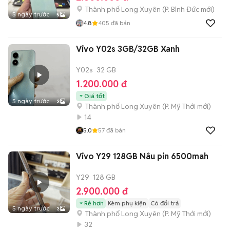
Thành phố Long Xuyên
(
P. Bình Đức
mới)
5 ngày trước
5
4.8
405
đã bán
Vivo Y02s 3GB/32GB Xanh
Y02s
32 GB
1.200.000 đ
Giá tốt
5 ngày trước
3
Thành phố Long Xuyên
(
P. Mỹ Thới
mới)
14
5.0
57
đã bán
Vivo Y29 128GB Nâu pin 6500mah
Y29
128 GB
2.900.000 đ
Rẻ hơn
Kèm phụ kiện
Có đổi trả
5 ngày trước
3
Thành phố Long Xuyên
(
P. Mỹ Thới
mới)
32