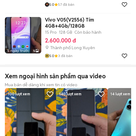
5.0
57
đã bán
Vivo V05(V2556) Tím
4GB+4Gb/128GB
15 Pro
128 GB
Còn bảo hành
2.600.000 đ
Thành phố Long Xuyên
5 ngày trước
5
H
5.0
3
đã bán
Xem ngoại hình sản phẩm qua video
Mua bán dễ dàng khi xem tin có video
100
lượt xem
140
lượt xem
14
lượt xem