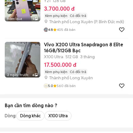
Y21
128 GB
3.700.000 đ
Kèm phụ kiện
Có đổi trả
hôm qua
5
Thành phố Long Xuyên
(
P. Bình Đức
mới)
4.8
405
đã bán
Vivo X200 Ultra Snapdragon 8 Elite
16GB/512GB Bạc
X100 Ultra
512 GB
3 tháng
17.500.000 đ
Kèm phụ kiện
Có đổi trả
2 ngày trước
6
Thành phố Long Xuyên
5.0
560
đã bán
Bạn cần tìm
dòng
nào ?
Dòng:
Dòng khác
X100 Ultra