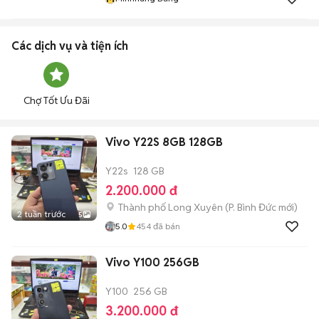
Các dịch vụ và tiện ích
Chợ Tốt Ưu Đãi
Vivo Y22S 8GB 128GB
Y22s
128 GB
2.200.000 đ
Thành phố Long Xuyên
(
P. Bình Đức
mới)
2 tuần trước
5
5.0
454
đã bán
Vivo Y100 256GB
Y100
256 GB
3.200.000 đ