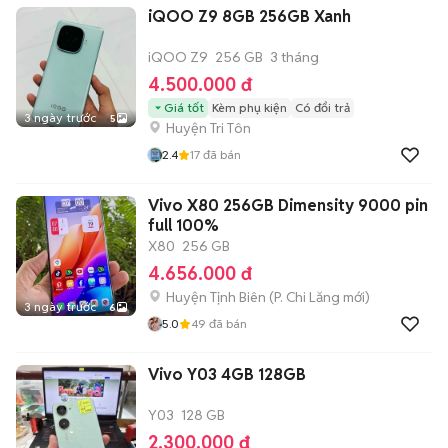
iQOO Z9 8GB 256GB Xanh
iQOO Z9
256 GB
3 tháng
4.500.000 đ
Giá tốt
Kèm phụ kiện
Có đổi trả
3 ngày trước
5
Huyện Tri Tôn
2.4
17
đã bán
Vivo X80 256GB Dimensity 9000 pin
full 100%
X80
256 GB
4.656.000 đ
Huyện Tịnh Biên
(
P. Chi Lăng
mới)
3 ngày trước
6
5.0
49
đã bán
Vivo Y03 4GB 128GB
Y03
128 GB
2.300.000 đ