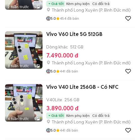
Giá tốt
Kèm phụ kiện
Có đổi trả
2 tuần trước
5
Thành phố Long Xuyên
(
P. Bình Đức
mới)
5.0
454
đã bán
Vivo V60 Lite 5G 512GB
Dòng khác
512 GB
7.490.000 đ
Thành phố Long Xuyên
(
P. Bình Đức
mới)
3 tuần trước
5
5.0
441
đã bán
Vivo V40 Lite 256GB - Có NFC
V40Lite
256 GB
3.890.000 đ
Giá tốt
Kèm phụ kiện
Có đổi trả
4 tuần trước
5
Thành phố Long Xuyên
(
P. Bình Đức
mới)
5.0
441
đã bán