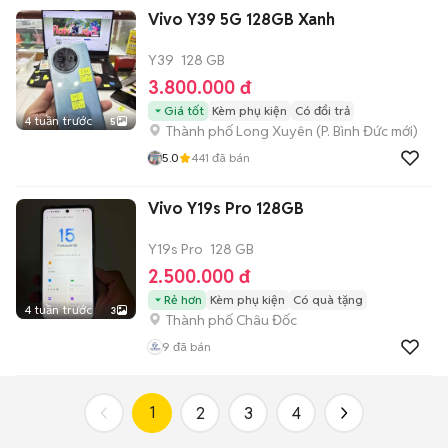
Vivo Y39 5G 128GB Xanh
Y39
128 GB
3.800.000 đ
Giá tốt
Kèm phụ kiện
Có đổi trả
4 tuần trước
5
Thành phố Long Xuyên
(
P. Bình Đức
mới)
5.0
441
đã bán
Vivo Y19s Pro 128GB
Y19s Pro
128 GB
2.500.000 đ
Rẻ hơn
Kèm phụ kiện
Có quà tặng
4 tuần trước
3
Thành phố Châu Đốc
9
đã bán
1
2
3
4