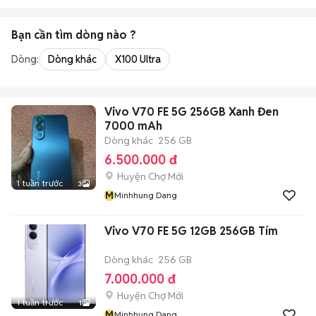
Bạn cần tìm
dòng
nào ?
Dòng:
Dòng khác
X100 Ultra
Vivo V70 FE 5G 256GB Xanh Đen
7000 mAh
Dòng khác
256 GB
6.500.000 đ
Huyện Chợ Mới
1 tuần trước
3
M
Minhhung Dang
Vivo V70 FE 5G 12GB 256GB Tím
Dòng khác
256 GB
7.000.000 đ
Huyện Chợ Mới
1 tuần trước
1
M
Minhhung Dang