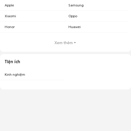
Apple
Samsung
Chợ Tốt - Nơi mua bán điện thoại Vivo cũ An Giang giá tốt nhất!
Xiaomi
Oppo
Honor
Huawei
Xem thêm
Tiện ích
Kinh nghiệm