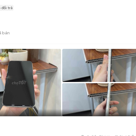
 đổi trả
ã bán