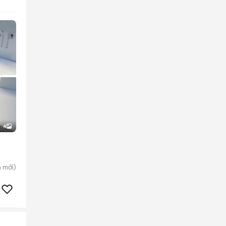
4
n
mới)