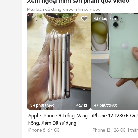
Xem ngoại hình sản phẩm qua video
Mua bán dễ dàng khi xem tin có video
4.1K
lượt xem
34 phút trước
4
1
47 phút trước
Apple iPhone 8 Trắng, Vàng
iPhone 12 128GB
hồng, Xám Đã sử dụng
iPhone 8 64 GB
iPhone 12 128 GB 1 thá