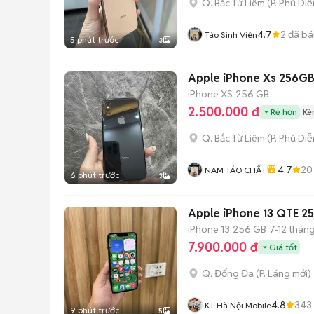
Q. Bắc Từ Liêm
(
P. Phú Diễ
4.7
2
đã bá
Táo Sinh Viên
5 phút trước
3
Apple iPhone Xs 256G
iPhone XS
256 GB
2.500.000 đ
Rẻ hơn
Kè
Q. Bắc Từ Liêm
(
P. Phú Diễ
4.7
20
NAM TÁO CHẤT
6 phút trước
3
Apple iPhone 13 QTE 2
iPhone 13
256 GB
7-12 thán
7.900.000 đ
Giá tốt
Q. Đống Đa
(
P. Láng
mới)
4.8
343
KT Hà Nội Mobile
9 phút trước
5