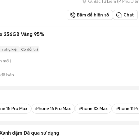
Q. Bắc Từ Liêm
(
P. Phú Diễ
Bấm để hiện số
Chat
ax 256GB Vàng 95%
m phụ kiện
Có đổi trả
n
mới)
đã bán
one 15 Pro Max
iPhone 16 Pro Max
iPhone XS Max
iPhone 11 P
 Xanh đậm Đã qua sử dụng