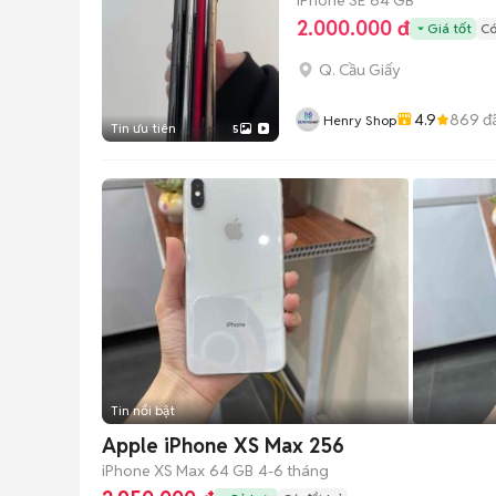
2.000.000 đ
Giá tốt
Có
Q. Cầu Giấy
4.9
869
đ
Henry Shop
Tin ưu tiên
5
Tin nổi bật
Apple iPhone XS Max 256
iPhone XS Max
64 GB
4-6 tháng