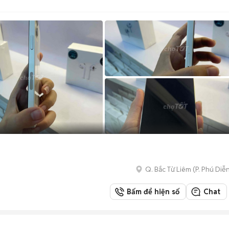
Q. Bắc Từ Liêm
(
P. Phú Diễ
Bấm để hiện số
Chat