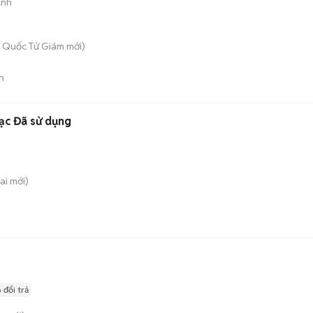
ành
 - Quốc Tử Giám
mới)
n
ạc Đã sử dụng
ai
mới)
 đổi trả