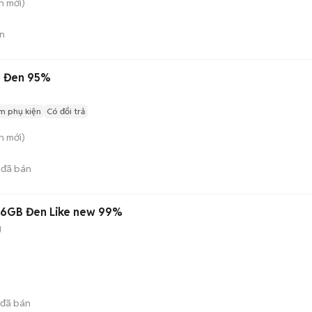
n
mới)
n
B Đen 95%
m phụ kiện
Có đổi trả
n
mới)
đã bán
56GB Đen Like new 99%
g
đã bán