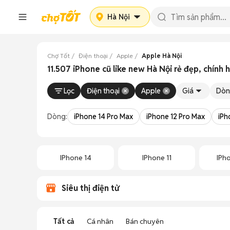
Hà Nội
Chợ Tốt
Điện thoại
Apple
Apple Hà Nội
11.507 iPhone cũ like new Hà Nội rẻ đẹp, chính 
Lọc
Điện thoại
Apple
Giá
Dòn
Dòng:
iPhone 14 Pro Max
iPhone 12 Pro Max
iPh
IPhone 14
IPhone 11
IPho
Siêu thị điện tử
Tất cả
Cá nhân
Bán chuyên