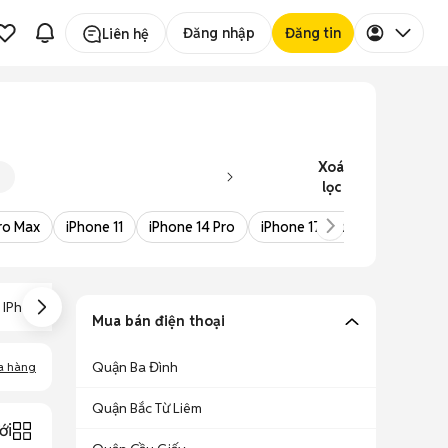
Đăng nhập
Đăng tin
Liên hệ
Xoá
lọc
Pro Max
iPhone 11
iPhone 14 Pro
iPhone 17 Pro Max
iPhone 
IPhone Lock
IPhone Trả Góp
IPhone SE
Mua bán điện thoại
Quận Ba Đình
a hàng
Quận Bắc Từ Liêm
ới