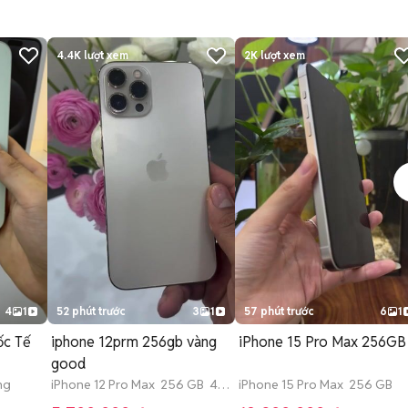
4.4K
lượt xem
2K
lượt xem
4
1
52 phút trước
3
1
57 phút trước
6
1
 Quốc Tế
iphone 12prm 256gb vàng
iPhone 15 Pro Max 256GB
good
ng
iPhone 12 Pro Max 256 GB 4-6
iPhone 15 Pro Max 256 GB
tháng