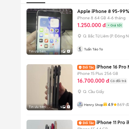
Apple iPhone 8 95-99
iPhone 8
64 GB
4-6 tháng
1.250.000 đ
Giá tốt
Q. Bắc Từ Liêm
(
P. Đông 
Tuấn Táo To
Tin ưu tiên
3
iPhone 16 Pro 
iPhone 15 Plus
256 GB
16.700.000 đ
Có đổi trả
Q. Cầu Giấy
4.9
869
đ
Henry Shop
Tin ưu tiên
5
iPhone 11 Pro 
iPhone SE
64 GB