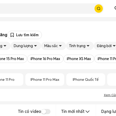
hãng
Lưu tìm kiếm
g
Dung lượng
Màu sắc
Tình trạng
Đăng bởi
one 15 Pro Max
iPhone 16 Pro Max
iPhone XS Max
iPhone 11 
ne 11 Pro
IPhone 11 Pro Max
IPhone Quốc Tế
Xem Cử
Tin có video
Tin mới nhất
Dạng lư