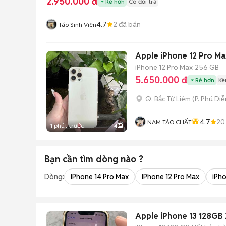
2.950.000 đ
Rẻ hơn
Có đổi trả
4.7
2
đã bán
Táo Sinh Viên
Apple iPhone 12 Pro M
iPhone 12 Pro Max
256 GB
5.650.000 đ
Rẻ hơn
Kè
Q. Bắc Từ Liêm
(
P. Phú Diễ
4.7
20
NAM TÁO CHẤT
1 phút trước
4
Bạn cần tìm
dòng
nào ?
Dòng:
iPhone 14 Pro Max
iPhone 12 Pro Max
iPh
Apple iPhone 13 128GB