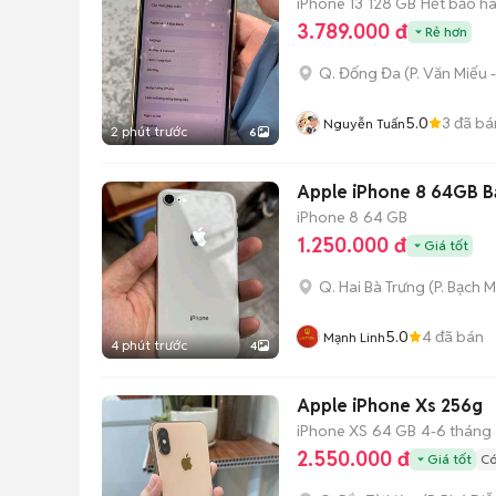
iPhone 13
128 GB
Hết bảo h
3.789.000 đ
Rẻ hơn
Q. Đống Đa
(
P. Văn Miếu
5.0
3
đã bá
Nguyễn Tuấn
2 phút trước
6
Apple iPhone 8 64GB B
iPhone 8
64 GB
1.250.000 đ
Giá tốt
Q. Hai Bà Trưng
(
P. Bạch M
5.0
4
đã bán
Mạnh Linh
4 phút trước
4
Apple iPhone Xs 256g
iPhone XS
64 GB
4-6 tháng
2.550.000 đ
Giá tốt
Có