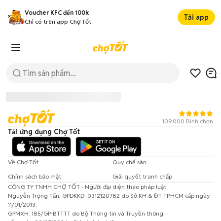
Voucher KFC đến 100k
Tải app
Chỉ có trên app Chợ Tốt
109.000 Bình chọn
Tải ứng dụng Chợ Tốt
Về Chợ Tốt
Quy chế sàn
Chính sách bảo mật
Giải quyết tranh chấp
CÔNG TY TNHH CHỢ TỐT - Người đại diện theo pháp luật:
Đã có lỗi xảy ra!
Nguyễn Trọng Tấn; GPDKKD: 0312120782 do Sở KH & ĐT TP.HCM cấp ngày
11/01/2013;
Vui lòng thử lại sau.
GPMXH: 185/GP-BTTTT do Bộ Thông tin và Truyền thông