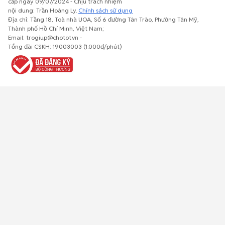
cấp ngày 09/07/2024 - Chịu trách nhiệm
nội dung: Trần Hoàng Ly.
Chính sách sử dụng
Địa chỉ: Tầng 18, Toà nhà UOA, Số 6 đường Tân Trào, Phường Tân Mỹ,
Thành phố Hồ Chí Minh, Việt Nam;
Email: trogiup@chotot.vn -
Bất động
Xe cộ
Thú cưng
Đồ gia
Giải trí, Thể
Tổng đài CSKH: 19003003 (1.000đ/phút)
sản
dụng, nội
thao, Sở
thất, cây
thích
cảnh
Việc làm
Đồ điện tử
Tủ lạnh, máy
Đồ dùng văn
Thời trang,
lạnh, máy
phòng,
Đồ dùng cá
giặt
công nông
nhân
nghiệp
Về trang chủ