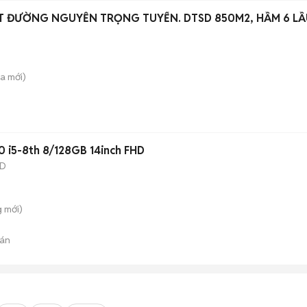
T ĐƯỜNG NGUYỄN TRỌNG TUYỂN. DTSD 850M2, HẦM 6 LẦ
̀a
mới)
0 i5-8th 8/128GB 14inch FHD
SD
g
mới)
án