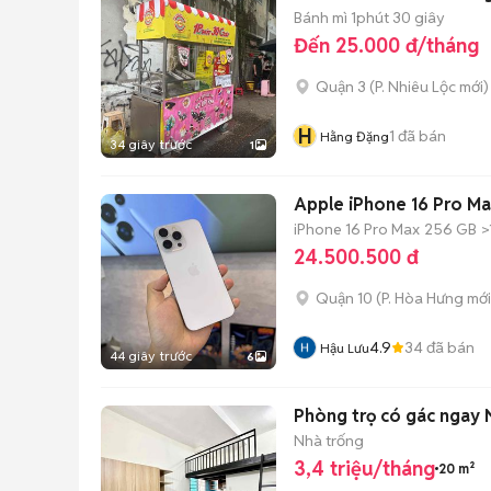
Bánh mì 1phút 30 giây
Đến 25.000 đ/tháng
Quận 3
(
P. Nhiêu Lộc
mới)
H
1
đã bán
Hằng Đặng
34 giây trước
1
Apple iPhone 16 Pro Ma
iPhone 16 Pro Max
256 GB
>
24.500.500 đ
Quận 10
(
P. Hòa Hưng
mới
4.9
34
đã bán
Hậu Lưu
44 giây trước
6
Phòng trọ có gác ngay N
Nhà trống
3,4 triệu/tháng
20 m²