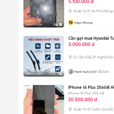
5.100.000 đ
Quận 12
(
P. An Phú Đông
N
Ngọc Nhung
1 phút trước
2
Cần gạt mưa Hyundai Tuc
3.000.000 đ
Q. Cầu Giấy
(
P. Nghĩa Đô
1
đã bán
Manh Auto Q12
1 phút trước
3
iPhone 16 Plus 256GB 
iPhone 16 Plus
256 GB
20.500.000 đ
Quận 10
(
P. Vườn Lài
mới)