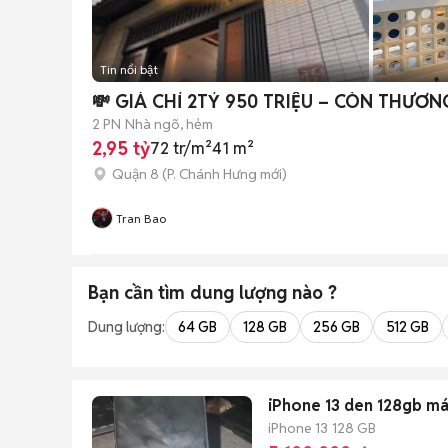
Tin nổi bật
💸 GIÁ CHỈ 2TỶ 950 TRIỆU – CÒN THƯƠ
2 PN
Nhà ngõ, hẻm
2,95 tỷ
72 tr/m²
41 m²
Quận 8
(
P. Chánh Hưng
mới)
Tran Bao
Bạn cần tìm
dung lượng
nào ?
Dung lượng:
64 GB
128 GB
256 GB
512 GB
iPhone 13 den 128gb má
iPhone 13
128 GB