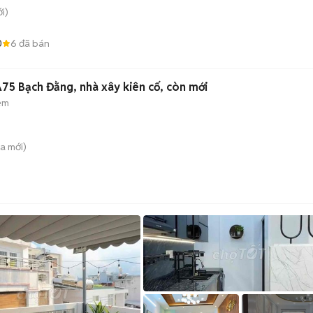
i)
0
6
đã bán
75 Bạch Đằng, nhà xây kiên cố, còn mới
ẻm
̀a
mới)