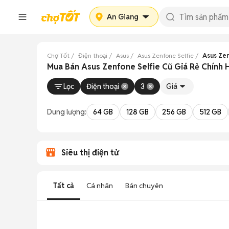
An Giang
Chợ Tốt
Điện thoại
Asus
Asus Zenfone Selfie
Asus Zen
Mua Bán Asus Zenfone Selfie Cũ Giá Rẻ Chính 
Lọc
Điện thoại
3
Giá
Dung lượng:
64 GB
128 GB
256 GB
512 GB
Siêu thị điện tử
Tất cả
Cá nhân
Bán chuyên