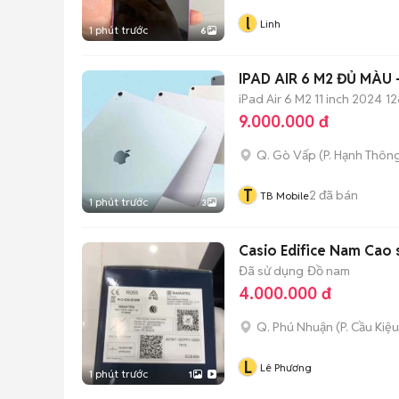
l
Linh
1 phút trước
6
IPAD AIR 6 M2 ĐỦ MÀU
iPad Air 6 M2 11 inch 2024
12
9.000.000 đ
Q. Gò Vấp
(
P. Hạnh Thôn
T
2
đã bán
TB Mobile
1 phút trước
3
Casio Edifice Nam Cao 
Đã sử dụng
Đồ nam
4.000.000 đ
Q. Phú Nhuận
(
P. Cầu Kiệu
L
Lê Phương
1 phút trước
1