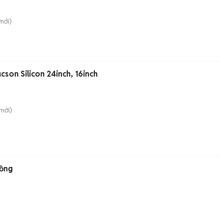
mới)
son Silicon 24inch, 16inch
mới)
Hồng