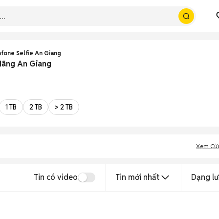
fone Selfie An Giang
Hãng An Giang
1 TB
2 TB
> 2 TB
Xem Cử
Tin có video
Tin mới nhất
Dạng lư