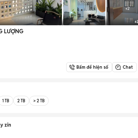
+
2
6
NG LƯỢNG
Bấm để hiện số
Chat
1 TB
2 TB
> 2 TB
y zin