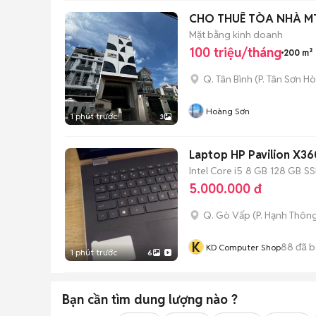
CHO THUÊ TÒA NHÀ M
Mặt bằng kinh doanh
100 triệu/tháng
200 m²
Q. Tân Bình
(
P. Tân Sơn Ho
Hoàng Sơn
1 phút trước
3
Laptop HP Pavilion X36
Intel Core i5
8 GB
128 GB
S
5.000.000 đ
Q. Gò Vấp
(
P. Hạnh Thôn
K
88
đã b
KD Computer Shop
1 phút trước
6
Bạn cần tìm
dung lượng
nào ?