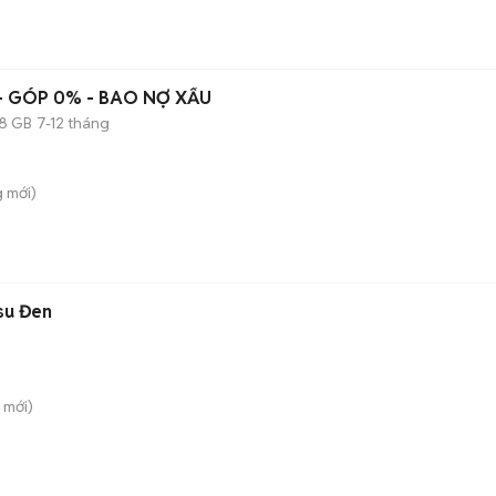
 - GÓP 0% - BAO NỢ XẤU
8 GB
7-12 tháng
g
mới)
su Đen
mới)