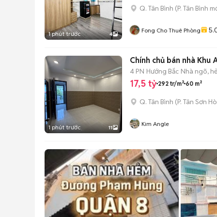
Q. Tân Bình
(
P. Tân Bình
mớ
5.
Fong Cho Thuê Phòng
1 phút trước
4
Chính chủ bán nhà Khu A
4 PN
Hướng Bắc
Nhà ngõ, h
17,5 tỷ
292 tr/m²
60 m²
Q. Tân Bình
(
P. Tân Sơn Ho
Kim Angle
1 phút trước
11