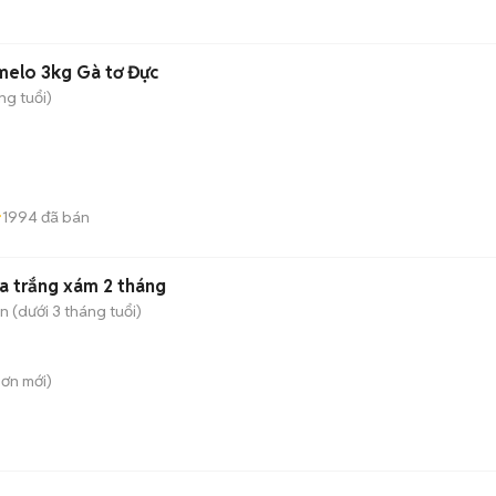
elo 3kg Gà tơ Đực
ng tuổi)
1994
đã bán
ta trắng xám 2 tháng
 (dưới 3 tháng tuổi)
Sơn
mới)