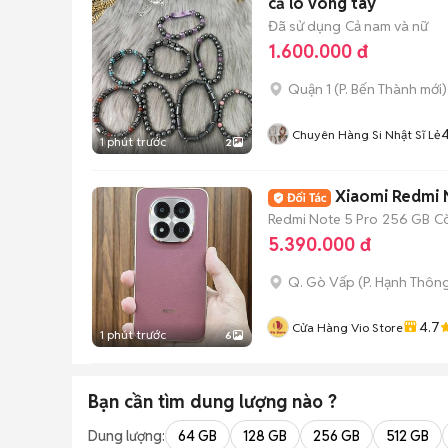
cả lô vòng tay
Đã sử dụng
Cả nam và nữ
1.600.000 đ
Quận 1
(
P. Bến Thành
mới)
4
Chuyên Hàng Si Nhật Sĩ Lẻ
1 phút trước
2
Xiaomi Redmi 
Redmi Note 5 Pro
256 GB
C
5.390.000 đ
Q. Gò Vấp
(
P. Hạnh Thôn
4.7
Cửa Hàng Vio Store
1 phút trước
6
Bạn cần tìm
dung lượng
nào ?
Dung lượng:
64 GB
128 GB
256 GB
512 GB