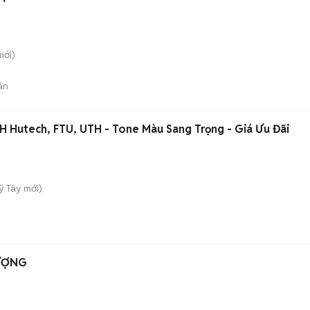
ới)
án
 Hutech, FTU, UTH - Tone Màu Sang Trọng - Giá Ưu Đãi
ỹ Tây
mới)
HƯỢNG