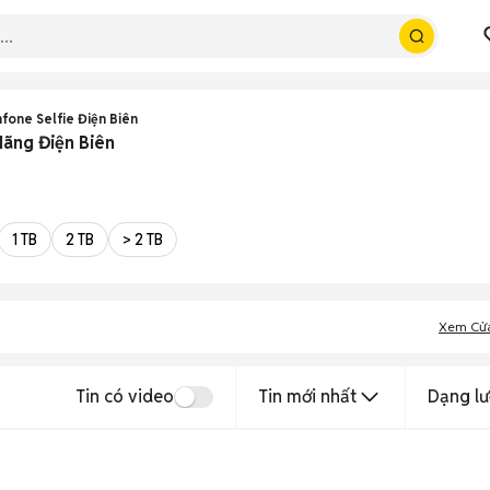
fone Selfie Điện Biên
Hãng Điện Biên
1 TB
2 TB
> 2 TB
Xem Cử
Tin có video
Tin mới nhất
Dạng lư