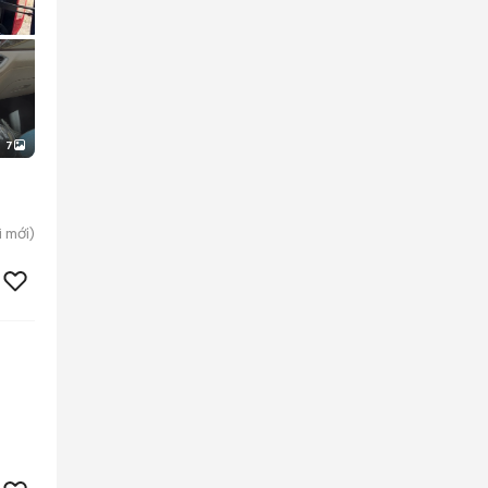
7
ì
mới)