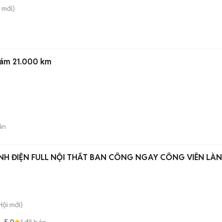
mới)
ám 21.000 km
án
NH ĐIỆN FULL NỘI THẤT BAN CÔNG NGAY CÔNG VIÊN LÀ
Hội
mới)
5.0
1
đã bán