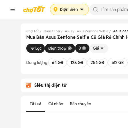
Điện Biên
Chợ Tốt
Điện thoại
Asus
Asus Zenfone Selfie
Asus Zen
Mua Bán Asus Zenfone Selfie Cũ Giá Rẻ Chính 
Lọc
Điện thoại
3
Giá
Dung lượng:
64 GB
128 GB
256 GB
512 GB
Siêu thị điện tử
Tất cả
Cá nhân
Bán chuyên