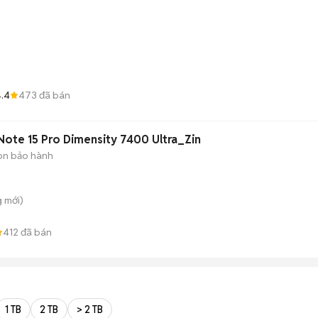
.4
473
đã bán
Note 15 Pro Dimensity 7400 Ultra_Zin
òn bảo hành
g
mới)
412
đã bán
1 TB
2 TB
> 2 TB