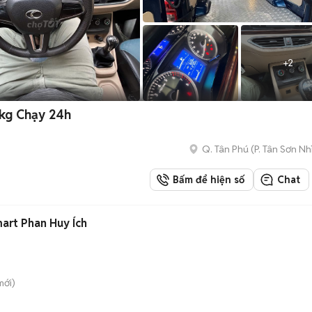
+
2
kg Chạy 24h
Q. Tân Phú
(
P. Tân Sơn Nh
Bấm để hiện số
Chat
art Phan Huy Ích
ới)