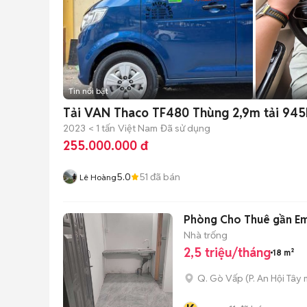
Tin nổi bật
Tải VAN Thaco TF480 Thùng 2,9m tải 945
2023
< 1 tấn
Việt Nam
Đã sử dụng
255.000.000 đ
5.0
51
đã bán
Lê Hoàng
Phòng Cho Thuê gần Em
Nhà trống
2,5 triệu/tháng
18 m²
Q. Gò Vấp
(
P. An Hội Tây
m