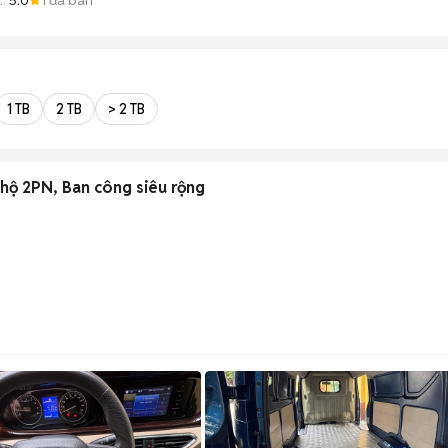
Á
1 TB
2 TB
> 2 TB
 hộ 2PN, Ban công siêu rộng