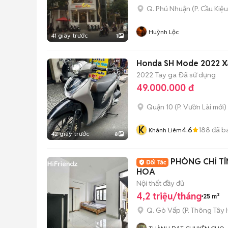
Q. Phú Nhuận
(
P. Cầu Kiệu
Huỳnh Lộc
41 giây trước
1
Honda SH Mode 2022 X
2022
Tay ga
Đã sử dụng
49.000.000 đ
Quận 10
(
P. Vườn Lài
mới)
K
4.6
188
đã b
Khánh Liêm
42 giây trước
8
PHÒNG CHỈ TÍ
HOA
Nội thất đầy đủ
4,2 triệu/tháng
25 m²
Q. Gò Vấp
(
P. Thông Tây 