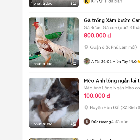
K
11
đã bán
Kim Chi
1 phút trước
8
Gà trống Xám bướm Cam
Gà Bướm
Gà con (dưới 3 thá
800.000 đ
Quận 6
(
P. Phú Lâm
mới)
4.6
A Tài Gà Đá Miền Tây 1
1 phút trước
6
Mèo Anh lông ngắn lai 
Mèo Anh Lông Ngắn
Mèo con
100.000 đ
Huyện Hòn Đất
(
Xã Bình 
4
đã bán
Đức Hoàng
1 phút trước
4