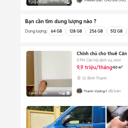
THÀNH ĐẠT CHUYÊN CHO
1 phút trước
9
THUÊ PHÒNG TRỌ CHDV GI
TỐT
Bạn cần tìm
dung lượng
nào ?
Dung lượng:
64 GB
128 GB
256 GB
512 GB
Chính chủ cho thuê Căn
2 PN
Căn hộ dịch vụ, mini
9,9 triệu/tháng
50 m²
Q. Bình Thạnh
4
đã bán
Thanh Vương
1 phút trước
10