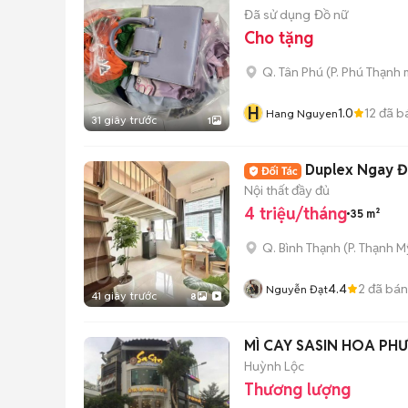
Đã sử dụng
Đồ nữ
Cho tặng
Q. Tân Phú
(
P. Phú Thạnh
m
H
1.0
12
đã b
Hang Nguyen
31 giây trước
1
Duplex Ngay ĐH
Nội thất đầy đủ
4 triệu/tháng
35 m²
Q. Bình Thạnh
(
P. Thạnh M
4.4
2
đã bán
Nguyễn Đạt
41 giây trước
8
MÌ CAY SASIN HOA P
Huỳnh Lộc
Thương lượng