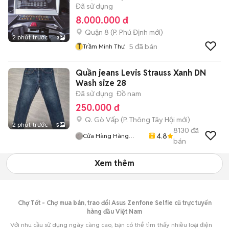
Đã sử dụng
8.000.000 đ
Quận 8
(
P. Phú Định
mới)
2 phút trước
3
T
5
đã bán
Trầm Minh Thư
Quần jeans Levis Strauss Xanh DN
Wash size 28
Đã sử dụng
Đồ nam
250.000 đ
Q. Gò Vấp
(
P. Thông Tây Hội
mới)
2 phút trước
5
8130
đã
4.8
Cửa Hàng Hàng
bán
2handsgood
Xem thêm
Chợ Tốt - Chợ mua bán, trao đổi Asus Zenfone Selfie cũ trực tuyến
hàng đầu Việt Nam
Với nhu cầu sử dụng ngày càng cao, bạn có thể tìm thấy nhiều loại điện