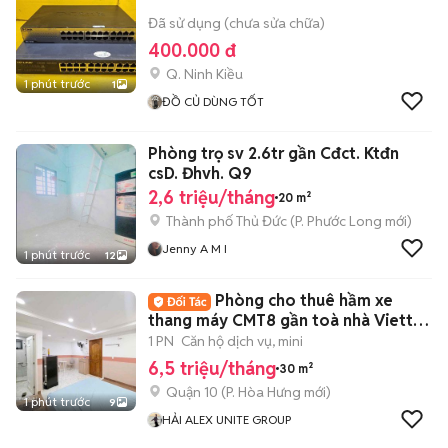
Đã sử dụng (chưa sửa chữa)
400.000 đ
Q. Ninh Kiều
1 phút trước
1
ĐỒ CỦ DÙNG TỐT
Phòng trọ sv 2.6tr gần Cđct. Ktđn
csD. Đhvh. Q9
2,6 triệu/tháng
20 m²
Thành phố Thủ Đức
(
P. Phước Long
mới)
Jenny A M I
1 phút trước
12
Phòng cho thuê hầm xe
thang máy CMT8 gần toà nhà Viettel
gần đh UEH
1 PN
Căn hộ dịch vụ, mini
6,5 triệu/tháng
30 m²
Quận 10
(
P. Hòa Hưng
mới)
1 phút trước
9
HẢI ALEX UNITE GROUP