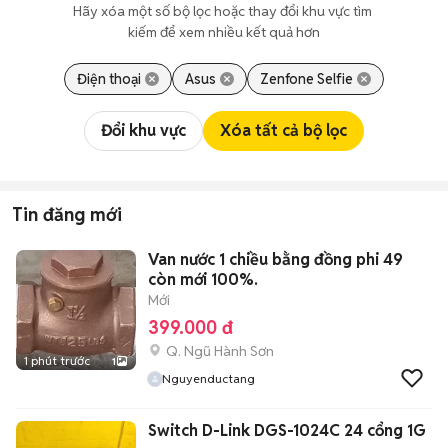
Hãy xóa một số bộ lọc hoặc thay đổi khu vực tìm 
kiếm để xem nhiều kết quả hơn
Điện thoại
Asus
Zenfone Selfie
Đổi khu vực
Xóa tất cả bộ lọc
Tin đăng mới
Van nước 1 chiều bằng đồng phi 49
còn mới 100%.
Mới
399.000 đ
Q. Ngũ Hành Sơn
1 phút trước
1
Nguyenductang
Switch D-Link DGS-1024C 24 cổng 1G