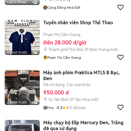
1 phút trước
4
Cộng Đồng Nhà Đất
Tuyển nhân viên Shop Thể Thao
Phạm Thị Cẩm Giang
Đến 28.000 đ/giờ
Thành phố Thủ Đức
(
P. Bình Trưng
mới)
2 phút trước
1
P
Phạm Thị Cẩm Giang
Máy ảnh phim Praktica MTL5 B Bạc,
Đen
Đã sử dụng
Các loại khác
950.000 đ
Q. Tân Bình
(
P. Tân Hòa
mới)
2 phút trước
6
4.3
451
đã bán
Huy
Máy chạy bộ Elip Mercury Đen, Trắng
đã qua sử dụng