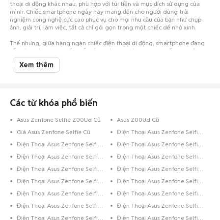
thoại di động khác nhau, phù hợp với túi tiền và mục đích sử dụng của
mình. Chiếc smartphone ngày nay mang đến cho người dùng trải
nghiệm công nghệ cực cao phục vụ cho mọi nhu cầu của bạn như chụp
ảnh, giải trí, làm việc, tất cả chỉ gói gọn trong một chiếc dế nhỏ xinh.
Thế nhưng, giữa hàng ngàn chiếc điện thoại di động, smartphone đang
rất thịnh hành, bạn chắc chắn sẽ vô cùng choáng ngợp, khiến cho việc lựa
chọn trở nên vô cùng khó khăn. Nhất là khi hầu bao eo hẹp thì việc cân
Xem thêm
nhắc nên mua điện thoại cũ hay mới, mua của hãng điện thoại nào... lại
càng khó giải quyết.
Đừng lo, đã có Chợ Tốt luôn đồng hành cùng bạn. Chỉ cần một cái click
chuột vào Chợ Tốt, bạn đã có thể thỏa sức lựa chọn cho mình một chiếc
Asus Zenfone Selfie cũ với giá siêu tiết kiệm tại Hà Nội nhưng vẫn đảm
Các từ khóa phổ biến
bảo chất lượng. Trường hợp bạn đang sở hữu chiếc điện thoại Asus cũ đã
qua sử dụng và muốn bán, hãy chụp hình lại và đăng tin rao bán ngay
Asus Zenfone Selfie Z00Ud Cũ
Asus Z00Ud Cũ
trên Chợ Tốt.
Giá Asus Zenfone Selfie Cũ
Điện Thoại Asus Zenfone Selfie Trắng
Chúc các bạn có trải nghiệm mua bán
điện thoại cũ
tuyệt vời trên Chợ
Tốt.
Điện Thoại Asus Zenfone Selfie Đen
Điện Thoại Asus Zenfone Selfie 8GB Xanh Dương
Điện Thoại Asus Zenfone Selfie 8GB Đen
Điện Thoại Asus Zenfone Selfie 64GB Xanh Dương
Điện Thoại Asus Zenfone Selfie 64GB Vàng
Điện Thoại Asus Zenfone Selfie 64GB Trắng
Điện Thoại Asus Zenfone Selfie 64GB Hồng
Điện Thoại Asus Zenfone Selfie 64GB Đen
Điện Thoại Asus Zenfone Selfie 32GB Xanh Lá
Điện Thoại Asus Zenfone Selfie 32GB Xanh Dương
Điện Thoại Asus Zenfone Selfie 32GB Xám
Điện Thoại Asus Zenfone Selfie 32GB Vàng
Điện Thoại Asus Zenfone Selfie 32GB Trắng
Điện Thoại Asus Zenfone Selfie 32GB Hồng