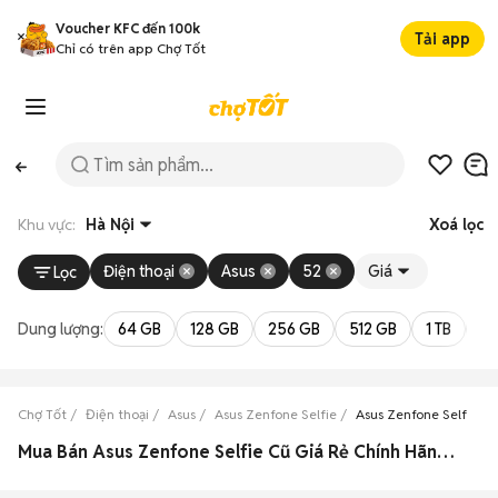
Voucher KFC đến 100k
Tải app
Chỉ có trên app Chợ Tốt
Khu vực:
Hà Nội
Xoá lọc
Điện thoại
Asus
52
Giá
Lọc
Dung lượng:
64 GB
128 GB
256 GB
512 GB
1 TB
2 
Chợ Tốt
Điện thoại
Asus
Asus Zenfone Selfie
Asus Zenfone Selfie Hà
Mua Bán Asus Zenfone Selfie Cũ Giá Rẻ Chính Hãng Hà Nội