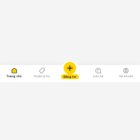
Trang chủ
Quản lý tin
Liên hệ
Tài khoản
Đăng tin
109.000 Bình chọn
Tải ứng dụng Chợ Tốt