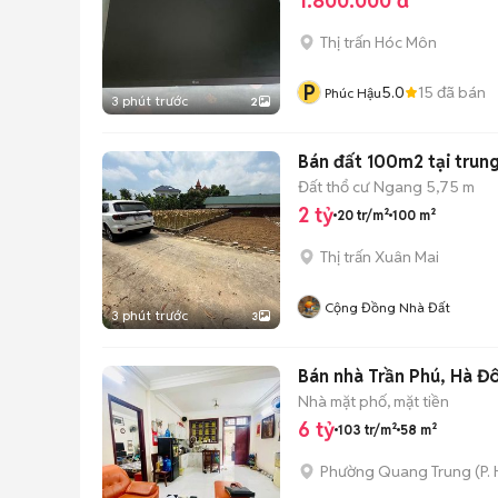
1.800.000 đ
Thị trấn Hóc Môn
P
5.0
15
đã bán
Phúc Hậu
3 phút trước
2
Bán đất 100m2 tại trun
Đất thổ cư
Ngang 5,75 m
2 tỷ
20 tr/m²
100 m²
Thị trấn Xuân Mai
Cộng Đồng Nhà Đất
3 phút trước
3
Bán nhà Trần Phú, Hà Đô
Nhà mặt phố, mặt tiền
6 tỷ
103 tr/m²
58 m²
Phường Quang Trung
(
P.