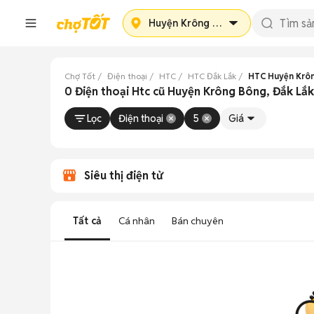
Huyện Krông Bông
Chợ Tốt
Điện thoại
HTC
HTC Đắk Lắk
HTC Huyện Krô
0 Điện thoại Htc cũ Huyện Krông Bông, Đắk Lắk
Lọc
Điện thoại
5
Giá
Siêu thị điện tử
Tất cả
Cá nhân
Bán chuyên