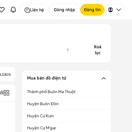
Đăng nhập
Đăng tin
Liên hệ
Xoá
lọc
a hàng
Mua bán đồ điện tử
Thành phố Buôn Ma Thuột
ới
Huyện Buôn Đôn
Huyện Cư Kuin
Huyện Cư M'gar