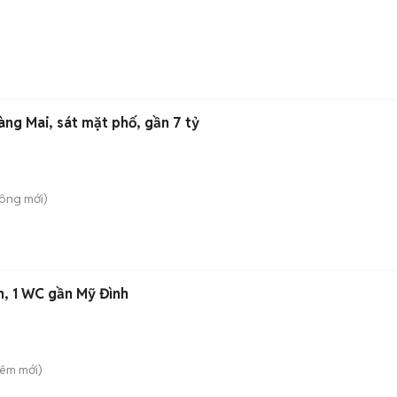
ng Mai, sát mặt phố, gần 7 tỷ
Công
mới)
ch, 1 WC gần Mỹ Đình
Liêm
mới)