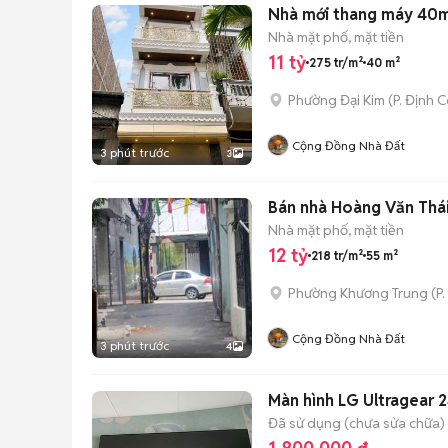
Nhà mới thang máy 40m2 
Nhà mặt phố, mặt tiền
11 tỷ
275 tr/m²
40 m²
Phường Đại Kim
(
P. Định 
Cộng Đồng Nhà Đất
3 phút trước
3
Bán nhà Hoàng Văn Thái
Nhà mặt phố, mặt tiền
12 tỷ
218 tr/m²
55 m²
Phường Khương Trung
(
P
Cộng Đồng Nhà Đất
3 phút trước
4
Màn hình LG Ultragear
Đã sử dụng (chưa sửa chữa)