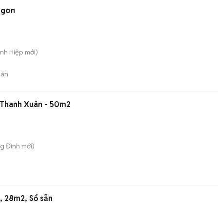
ngon
ánh Hiệp
mới)
bán
Thanh Xuân - 50m2
ng Đình
mới)
, 28m2, Sổ sẵn