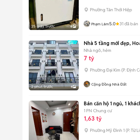
Phường Tân Thới Hiệp
5.0
31
đã bán
Phạm Lâm
25 giây trước
6
Nhà 5 tầng mới đẹp, Hoà
Nhà ngõ, hẻm
7 tỷ
Phường Đại Kim
(
P. Định 
Cộng Đồng Nhà Đất
2 phút trước
4
Bán căn hộ 1 ngủ, 1 khá
1 PN
Chung cư
1,63 tỷ
Phường Mỹ Đình 1
(
P. Từ 