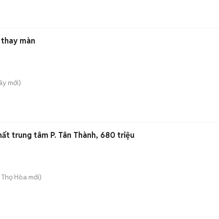
 thay màn
Tây
mới)
thất trung tâm P. Tân Thành, 680 triệu
ú Thọ Hòa
mới)