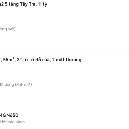
5 tầng Tây Trà, 11 tỷ
Công
mới)
, 55m², 3T, ô tô đỗ cửa, 2 mặt thoáng
. Khương Đình
mới)
 24GN650
Hết bảo hành