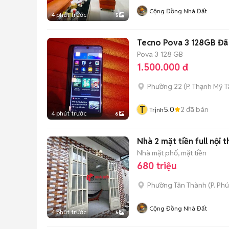
Cộng Đồng Nhà Đất
4 phút trước
5
Tecno Pova 3 128GB Đã
Pova 3
128 GB
1.500.000 đ
Phường 22
(
P. Thạnh Mỹ 
T
5.0
2
đã bán
Trịnh
4 phút trước
6
Nhà 2 mặt tiền full nội 
Nhà mặt phố, mặt tiền
680 triệu
Phường Tân Thành
(
P. Ph
Cộng Đồng Nhà Đất
4 phút trước
5