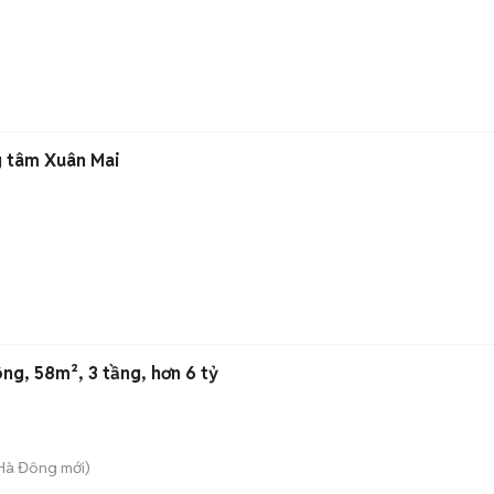
g tâm Xuân Mai
ng, 58m², 3 tầng, hơn 6 tỷ
 Hà Đông
mới)