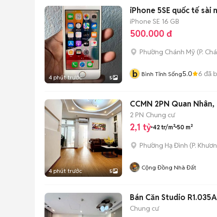
iPhone 5SE quốc tế sài 
iPhone SE
16 GB
500.000 đ
Phường Chánh Mỹ
(
P. Ch
b
5.0
6
đã 
Bình Tĩnh Sống
4 phút trước
5
CCMN 2PN Quan Nhân, 
2 PN
Chung cư
2,1 tỷ
42 tr/m²
50 m²
Phường Hạ Đình
(
P. Khươ
Cộng Đồng Nhà Đất
4 phút trước
5
Bán Căn Studio R1.035A
Chung cư