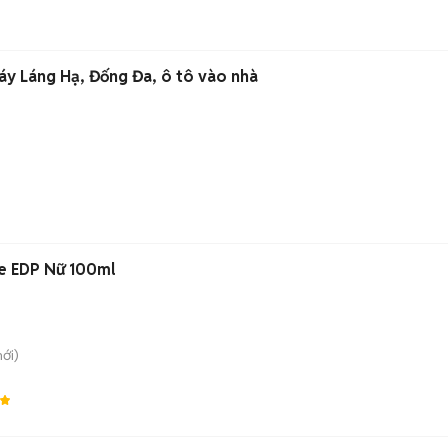
áy Láng Hạ, Đống Đa, ô tô vào nhà
e EDP Nữ 100ml
ới)