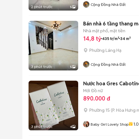
Cộng Đồng Nhà Đất
2 phút trước
5
Bán nhà 6 tầng thang m
Nhà mặt phố, mặt tiền
14,8 tỷ
435 tr/m²
34 m²
Phường Láng Hạ
Cộng Đồng Nhà Đất
3 phút trước
5
Nước hoa Gres Cabotin
Mới
Đồ nữ
890.000 đ
Phường 15
(
P. Hòa Hưng
m
1.0
Baby Girl Lovely Shop
3 phút trước
4