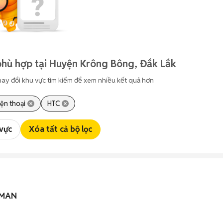
phù hợp tại Huyện Krông Bông, Đắk Lắk
hay đổi khu vực tìm kiếm để xem nhiều kết quả hơn
ện thoại
HTC
 vực
Xóa tất cả bộ lọc
IRMAN