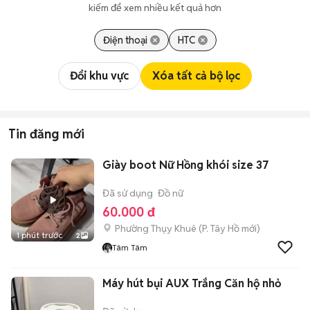
kiếm để xem nhiều kết quả hơn
Điện thoại
HTC
Đổi khu vực
Xóa tất cả bộ lọc
Tin đăng mới
Giày boot Nữ Hồng khói size 37
Đã sử dụng
Đồ nữ
60.000 đ
Phường Thụy Khuê
(
P. Tây Hồ
mới)
1 phút trước
2
Tâm Tâm
Máy hút bụi AUX Trắng Căn hộ nhỏ