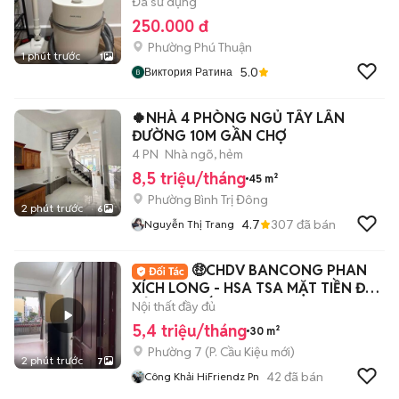
Đã sử dụng
250.000 đ
Phường Phú Thuận
1 phút trước
1
5.0
Виктория Ратина
🍀NHÀ 4 PHÒNG NGỦ TÂY LÂN
ĐƯỜNG 10M GẦN CHỢ
4 PN
Nhà ngõ, hẻm
8,5 triệu/tháng
45 m²
Phường Bình Trị Đông
2 phút trước
6
4.7
307
đã bán
Nguyễn Thị Trang
🤑CHDV BANCONG PHAN
XÍCH LONG - HSA TSA MẶT TIỀN ĐẦY
ĐỦ NỘI THẤT
Nội thất đầy đủ
5,4 triệu/tháng
30 m²
Phường 7
(
P. Cầu Kiệu
mới)
2 phút trước
7
42
đã bán
Công Khải HiFriendz Pn