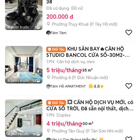
38
Đã sử dụng
Đồ nữ
200.000 đ
Phường Thụy Khuê
(
P. Tây Hồ
mới)
4 phút trước
3
Tâm Tâm
KHU SÂN BAY🔥CĂN HỘ
STUDIO BANCOL CỬA SỔ-30M2-
THANG MÁY-CV GIA ĐỊNH
1 PN
Căn hộ dịch vụ, mini
5 triệu/tháng
35 m²
Phường 4
(
P. Đức Nhuận
mới)
4 phút trước
12
4.8
Tâm Hồ APARTMENT
💥 CĂN HỘ DỊCH VỤ MỚI, có
CỬA SỔ TRỜI, Đã sẵn nội thất, dịch
vụ tốt
1 PN
Duplex
4 triệu/tháng
30 m²
Phường Tân Quý
(
P. Tân Sơn Nhì
mới)
4 phút trước
10
Văn Lý Tìm Phòng Miễn Phí