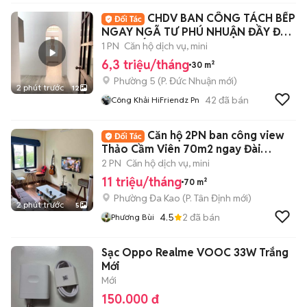
CHDV BAN CÔNG TÁCH BẾP
NGAY NGÃ TƯ PHÚ NHUẬN ĐẦY ĐỦ
NỘI THẤT
1 PN
Căn hộ dịch vụ, mini
6,3 triệu/tháng
30 m²
Phường 5
(
P. Đức Nhuận
mới)
2 phút trước
12
42
đã bán
Công Khải HiFriendz Pn
Căn hộ 2PN ban công view
Thảo Cầm Viên 70m2 ngay Đài
Truyền hình NTMK
2 PN
Căn hộ dịch vụ, mini
11 triệu/tháng
70 m²
Phường Đa Kao
(
P. Tân Định
mới)
2 phút trước
5
4.5
2
đã bán
Phương Bùi
Sạc Oppo Realme VOOC 33W Trắng
Mới
Mới
150.000 đ