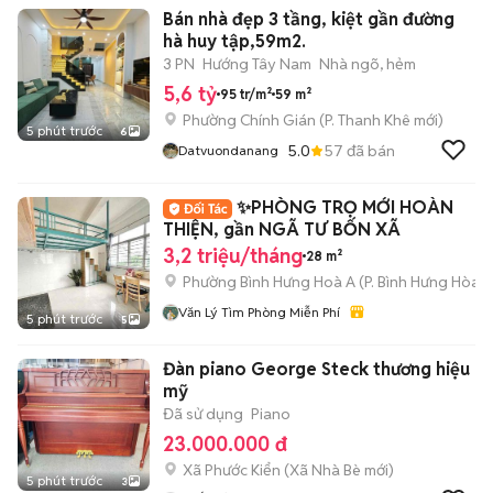
Bán nhà đẹp 3 tầng, kiệt gần đường
CHUNG CƯ - NHÀ Ở
hà huy tập,59m2.
3 PN
Hướng Tây Nam
Nhà ngõ, hẻm
5,6 tỷ
95 tr/m²
59 m²
Phường Chính Gián
(
P. Thanh Khê
mới)
5 phút trước
6
5.0
57
đã bán
Datvuondanang
✨PHÒNG TRỌ MỚI HOÀN
THIỆN, gần NGÃ TƯ BỐN XÃ
3,2 triệu/tháng
28 m²
Phường Bình Hưng Hoà A
(
P. Bình Hưng Hòa
m
Văn Lý Tìm Phòng Miễn Phí
5 phút trước
5
Đàn piano George Steck thương hiệu
mỹ
Đã sử dụng
Piano
23.000.000 đ
Xã Phước Kiển
(
Xã Nhà Bè
mới)
5 phút trước
3