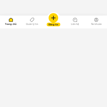
Trang chủ
Quản lý tin
Liên hệ
Tài khoản
Đăng tin
109.000 Bình chọn
Tải ứng dụng Chợ Tốt
Về Chợ Tốt
Quy chế sàn
Chính sách bảo mật
Giải quyết tranh chấp
CÔNG TY TNHH CHỢ TỐT - Người đại diện theo pháp luật:
Nguyễn Trọng Tấn; GPDKKD: 0312120782 do Sở KH & ĐT TP.HCM cấp ngày
11/01/2013;
GPMXH: 185/GP-BTTTT do Bộ Thông tin và Truyền thông
cấp ngày 09/07/2024 - Chịu trách nhiệm
nội dung: Trần Hoàng Ly.
Chính sách sử dụng