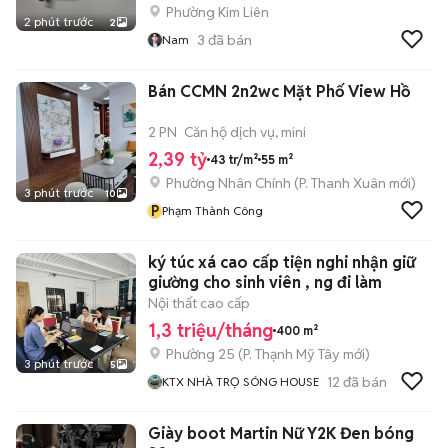
Phường Kim Liên
2 phút trước
2
3
đã bán
Nam
Bán CCMN 2n2wc Mặt Phố View Hồ
2 PN
Căn hộ dịch vụ, mini
2,39 tỷ
43 tr/m²
55 m²
Phường Nhân Chính
(
P. Thanh Xuân
mới)
3 phút trước
10
P
Phạm Thành Công
ký túc xá cao cấp tiện nghi nhận giữ
giường cho sinh viên , ng đi làm
Nội thất cao cấp
1,3 triệu/tháng
400 m²
Phường 25
(
P. Thạnh Mỹ Tây
mới)
3 phút trước
5
12
đã bán
KTX NHÀ TRỌ SÓNG HOUSE
Giày boot Martin Nữ Y2K Đen bóng