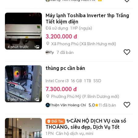
Máy lạnh Toshiba Inverter 1hp Trắng
Tiết kiệm điện
Đã sử dụng
1 HP (ngựa)
3.200.000 đ
Xã Phong Phú
(
Xã Bình Hưng
mới)
4 phút trước
1
7
đã bán
Ty
thùng pc cần bán
Intel Core i3
16 GB
1 TB
SSD
7.300.000 đ
Phường Phú Mỹ
(
P. Bình Dương
mới)
5 phút trước
1
5.0
11
đã bán
Thiện Văn Hoàng Chí
✨CĂN HỘ DỊCH VỤ cửa sổ
THOÁNG, siêu đẹp, Dịch Vụ Tốt
1 PN
Căn hộ dịch vụ, mini