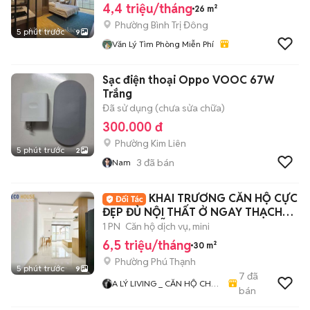
4,4 triệu/tháng
26 m²
Phường Bình Trị Đông
5 phút trước
9
Văn Lý Tìm Phòng Miễn Phí
Sạc điện thoại Oppo VOOC 67W
Trắng
Đã sử dụng (chưa sửa chữa)
300.000 đ
Phường Kim Liên
5 phút trước
2
3
đã bán
Nam
KHAI TRƯƠNG CĂN HỘ CỰC
ĐẸP ĐỦ NỘI THẤT Ở NGAY THẠCH
LAM NGUYỄN SƠN
1 PN
Căn hộ dịch vụ, mini
6,5 triệu/tháng
30 m²
Phường Phú Thạnh
5 phút trước
9
7
đã
A LÝ LIVING _ CĂN HỘ CHO
bán
THUÊ TP.HCM - PHÒNG TRỌ
- MBKD - KIOT - CHDV -