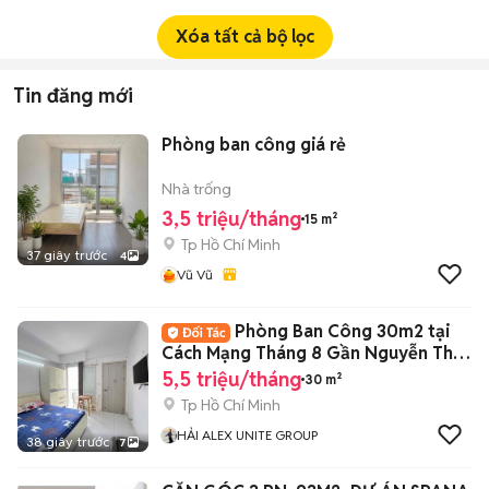
Xóa tất cả bộ lọc
Tin đăng mới
Phòng ban công giá rẻ
Nhà trống
3,5 triệu/tháng
15 m²
Tp Hồ Chí Minh
37 giây trước
4
Vũ Vũ
Phòng Ban Công 30m2 tại
Cách Mạng Tháng 8 Gần Nguyễn Thị
Minh Khai
5,5 triệu/tháng
30 m²
Tp Hồ Chí Minh
HẢI ALEX UNITE GROUP
38 giây trước
7