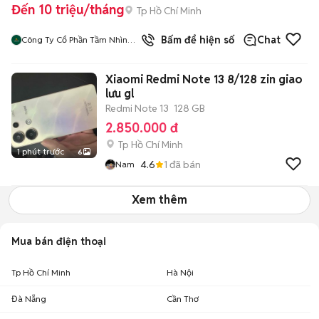
Đến 10 triệu/tháng
Tp Hồ Chí Minh
Bấm để hiện số
Chat
Công Ty Cổ Phần Tầm Nhìn
Quôc Tế Aladdin
Xiaomi Redmi Note 13 8/128 zin giao
lưu gl
Redmi Note 13
128 GB
2.850.000 đ
Tp Hồ Chí Minh
1 phút trước
6
4.6
1
đã bán
Nam
Xem thêm
Mua bán điện thoại
Tp Hồ Chí Minh
Hà Nội
Đà Nẵng
Cần Thơ