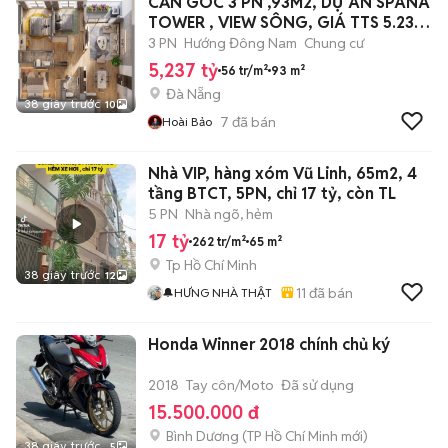
CĂN GÓC 3 PN ,93M2, DỰ ÁN SPANA
TOWER , VIEW SÔNG, GIÁ TTS 5.23
Đồng
3 PN
Hướng Đông Nam
Chung cư
5,237 tỷ
56 tr/m²
93 m²
Đà Nẵng
38 giây trước
10
7
đã bán
Hoài Bảo
Nhà VIP, hàng xóm Vũ Linh, 65m2, 4
tầng BTCT, 5PN, chỉ 17 tỷ, còn TL
5 PN
Nhà ngõ, hẻm
17 tỷ
262 tr/m²
65 m²
Tp Hồ Chí Minh
38 giây trước
12
11
đã bán
🔔HƯNG NHÀ THẬT
Honda Winner 2018 chính chủ ký
2018
Tay côn/Moto
Đã sử dụng
15.500.000 đ
Bình Dương
(
TP Hồ Chí Minh
mới)
38 giây trước
5