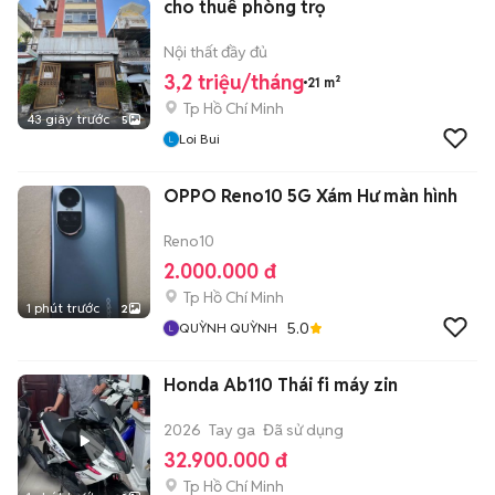
cho thuê phòng trọ
Nội thất đầy đủ
3,2 triệu/tháng
21 m²
Tp Hồ Chí Minh
43 giây trước
5
Loi Bui
OPPO Reno10 5G Xám Hư màn hình
Reno10
2.000.000 đ
Tp Hồ Chí Minh
1 phút trước
2
5.0
QUỲNH QUỲNH
Honda Ab110 Thái fi máy zin
2026
Tay ga
Đã sử dụng
32.900.000 đ
Tp Hồ Chí Minh