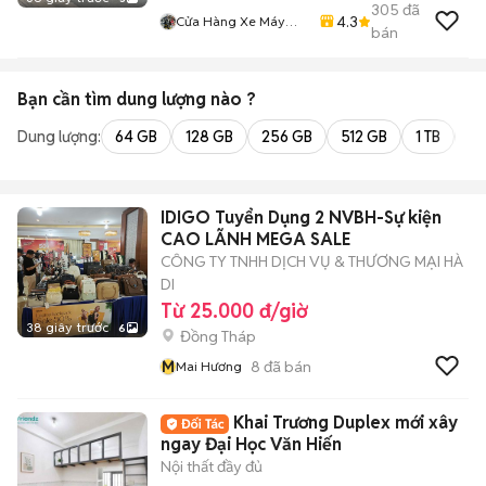
305
đã
4.3
Cửa Hàng Xe Máy
bán
Kha Hoàng
Bạn cần tìm
dung lượng
nào ?
Dung lượng:
64 GB
128 GB
256 GB
512 GB
1 TB
2 
IDIGO Tuyển Dụng 2 NVBH-Sự kiện
CAO LÃNH MEGA SALE
CÔNG TY TNHH DỊCH VỤ & THƯƠNG MẠI HÀ
DI
Từ 25.000 đ/giờ
38 giây trước
6
Đồng Tháp
M
8
đã bán
Mai Hương
Khai Trương Duplex mới xây
ngay Đại Học Văn Hiến
Nội thất đầy đủ