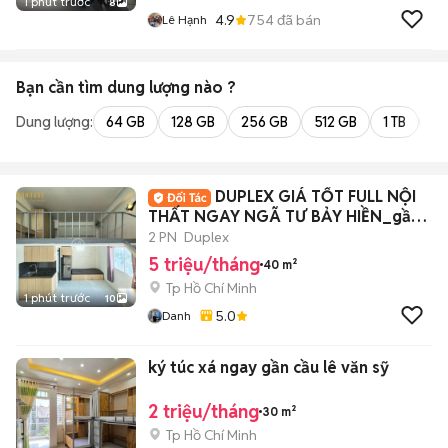
1 phút trước
8
4.9
754
đã bán
Lê Hạnh
Bạn cần tìm
dung lượng
nào ?
Dung lượng:
64 GB
128 GB
256 GB
512 GB
1 TB
2 
DUPLEX GIÁ TỐT FULL NỘI
THẤT NGAY NGÃ TƯ BẢY HIỀN_gần
Huflit,Bách Khoa
2 PN
Duplex
5 triệu/tháng
40 m²
Tp Hồ Chí Minh
1 phút trước
10
5.0
Danh
ký túc xá ngay gần cầu lê văn sỹ
2 triệu/tháng
30 m²
Tp Hồ Chí Minh