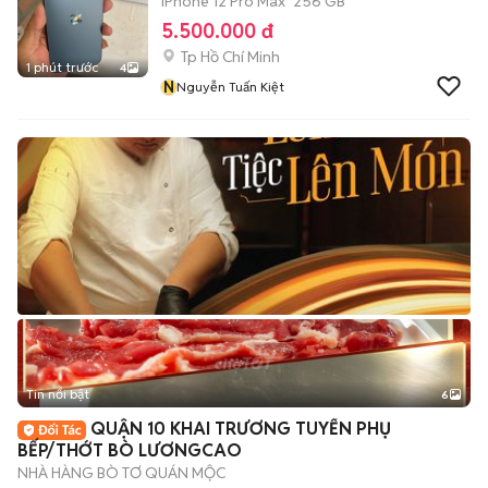
iPhone 12 Pro Max
256 GB
5.500.000 đ
Tp Hồ Chí Minh
1 phút trước
4
N
Nguyễn Tuấn Kiệt
Tin nổi bật
6
+
2
QUẬN 10 KHAI TRƯƠNG TUYỂN PHỤ
BẾP/THỚT BÒ LƯƠNGCAO
NHÀ HÀNG BÒ TƠ QUÁN MỘC