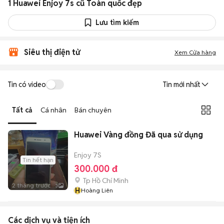
1 Huawei Enjoy 7s cũ Toàn quốc đẹp
Lưu tìm kiếm
Siêu thị điện tử
Xem Cửa hàng
Tin có video
Tin mới nhất
Tất cả
Cá nhân
Bán chuyên
Huawei Vàng đồng Đã qua sử dụng
Enjoy 7S
Tin hết hạn
300.000 đ
Tp Hồ Chí Minh
2 tháng trước
3
H
Hoàng Liên
Các dịch vụ và tiện ích