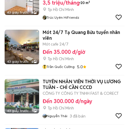
3,5 triệu/tháng
20 m²
Tp Hồ Chí Minh
43 giây trước
8
Trúc Uyên HiFriendz
Mót 24/7 Tạ Quang Bửu tuyển nhân
viên
Mót cafe 24/7
Đến 35.000 đ/giờ
Tp Hồ Chí Minh
43 giây trước
2
T
5.0
Trần Quốc Cường
TUYỂN NHÂN VIÊN THỜI VỤ LƯƠNG
TUẦN - CHỈ CẦN CCCD
CÔNG TY CÔNG TY TNHH FAST & CORECT
Đến 300.000 đ/ngày
Tp Hồ Chí Minh
43 giây trước
1
3
đã bán
Nguyễn Thái