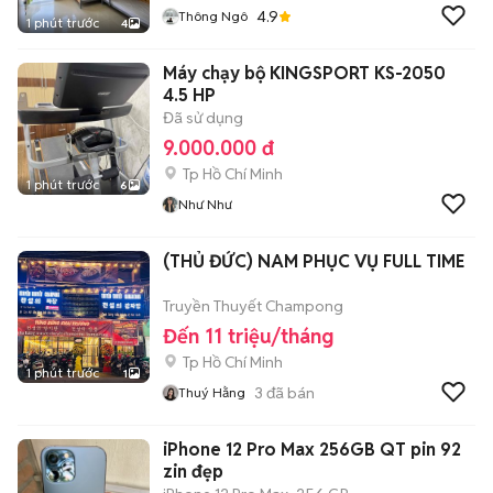
4.9
Thông Ngô
1 phút trước
4
Máy chạy bộ KINGSPORT KS-2050
4.5 HP
Đã sử dụng
9.000.000 đ
Tp Hồ Chí Minh
1 phút trước
6
Như Như
(THỦ ĐỨC) NAM PHỤC VỤ FULL TIME
Truyền Thuyết Champong
Đến 11 triệu/tháng
Tp Hồ Chí Minh
1 phút trước
1
3
đã bán
Thuý Hằng
iPhone 12 Pro Max 256GB QT pin 92
zin đẹp