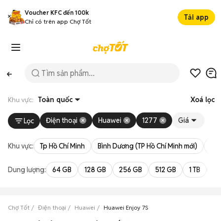
Voucher KFC đến 100k
Tải app
Chỉ có trên app Chợ Tốt
Khu vực:
Toàn quốc
Xoá lọc
Điện thoại
Huawei
1277
Giá
Lọc
Khu vực:
Tp Hồ Chí Minh
Bình Dương (TP Hồ Chí Minh mới)
Bà 
Dung lượng:
64 GB
128 GB
256 GB
512 GB
1 TB
2 
Chợ Tốt
Điện thoại
Huawei
Huawei Enjoy 7S