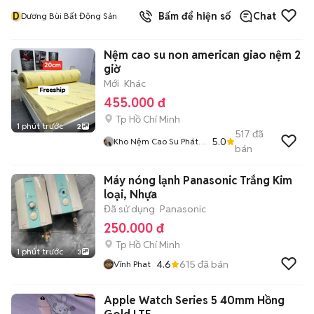
D
Bấm để hiện số
Chat
Dương Bùi Bất Động Sản
Nệm cao su non american giao nệm 2
giờ
Mới
Khác
455.000 đ
Tp Hồ Chí Minh
1 phút trước
2
517
đã
5.0
Kho Nệm Cao Su Phát
bán
Tài
Máy nóng lạnh Panasonic Trắng Kim
loại, Nhựa
Đã sử dụng
Panasonic
250.000 đ
Tp Hồ Chí Minh
1 phút trước
3
4.6
615
đã bán
Vĩnh Phat
Apple Watch Series 5 40mm Hồng