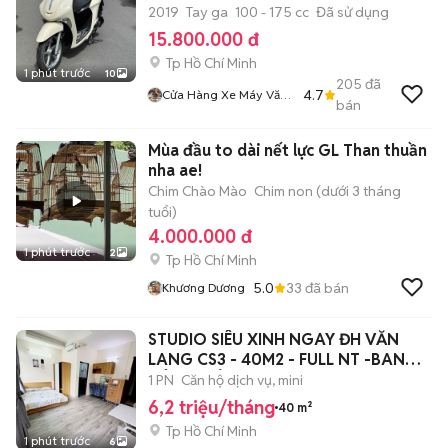
2019
Tay ga
100 - 175 cc
Đã sử dụng
15.800.000 đ
Tp Hồ Chí Minh
1 phút trước
10
205
đã
4.7
Cửa Hàng Xe Máy Văn
bán
Phúc
Mùa đầu to dài nết lực GL Than thuần
nha ae!
Chim Chào Mào
Chim non (dưới 3 tháng
tuổi)
4.000.000 đ
1 phút trước
2
Tp Hồ Chí Minh
5.0
33
đã bán
Khương Dương
STUDIO SIÊU XINH NGAY ĐH VĂN
LANG CS3 - 40M2 - FULL NT -BAN
CÔNG RIÊNG
1 PN
Căn hộ dịch vụ, mini
6,2 triệu/tháng
40 m²
Tp Hồ Chí Minh
1 phút trước
6