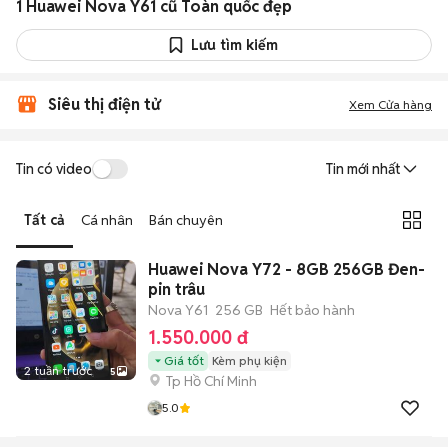
1 Huawei Nova Y61 cũ Toàn quốc đẹp
Lưu tìm kiếm
Siêu thị điện tử
Xem Cửa hàng
Tin có video
Tin mới nhất
Tất cả
Cá nhân
Bán chuyên
Huawei Nova Y72 - 8GB 256GB Đen-
pin trâu
Nova Y61
256 GB
Hết bảo hành
1.550.000 đ
Giá tốt
Kèm phụ kiện
2 tuần trước
5
Tp Hồ Chí Minh
5.0