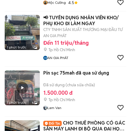
4.5
Mộc Cường
📢 TUYỂN DỤNG NHÂN VIÊN KHO/
PHỤ KHO ĐI LÀM NGAY
CTY TNHH SẢN XUẤT THƯƠNG MẠI ĐẦU TƯ
AN GIA PHÁT
Đến 11 triệu/tháng
1 phút trước
1
Tp Hồ Chí Minh
AN GIA PHÁT
Pin sạc 75mah đã qua sử dụng
Đã sử dụng (chưa sửa chữa)
1.500.000 đ
Tp Hồ Chí Minh
1 phút trước
5
Lam Van
CHO THUÊ PHÒNG CÓ GÁC
SẴN MÁY LẠNH ĐI BỘ QUA ĐẠI HỌC