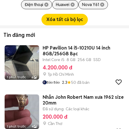
Điện thoại
Huawei
Nova Y61
Xóa tất cả bộ lọc
Tin đăng mới
HP Pavilion 14 i5-10210U 14 inch
8GB/256GB Bạc
Intel Core i5
8 GB
256 GB
SSD
4.200.000 đ
Tp Hồ Chí Minh
1 phút trước
6
2.3
50
đã bán
Bảo Bảo
Nhẫn John Robert Nam xưa 1962 size
20mm
Đã sử dụng
Các loại khác
200.000 đ
Cần Thơ
1 phút trước
4