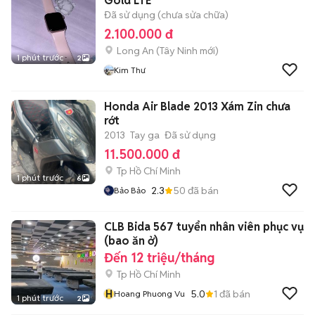
Gold LTE
Đã sử dụng (chưa sửa chữa)
2.100.000 đ
Long An
(
Tây Ninh
mới)
1 phút trước
2
Kim Thư
Honda Air Blade 2013 Xám Zin chưa
rớt
2013
Tay ga
Đã sử dụng
11.500.000 đ
Tp Hồ Chí Minh
1 phút trước
6
2.3
50
đã bán
Bảo Bảo
CLB Bida 567 tuyển nhân viên phục vụ
(bao ăn ở)
Đến 12 triệu/tháng
Tp Hồ Chí Minh
H
5.0
1
đã bán
Hoang Phuong Vu
1 phút trước
2