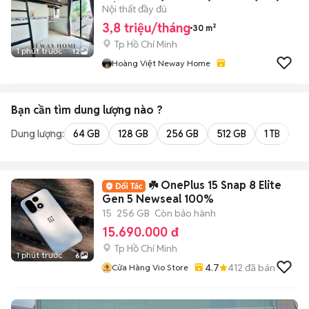
CÔNG THƯƠNG -HUIT
Nội thất đầy đủ
3,8 triệu/tháng
30 m²
Tp Hồ Chí Minh
1 phút trước
12
Hoàng Việt Neway Home
Bạn cần tìm
dung lượng
nào ?
Dung lượng:
64 GB
128 GB
256 GB
512 GB
1 TB
2 
☘️ OnePlus 15 Snap 8 Elite
Gen 5 Newseal 100%
15
256 GB
Còn bảo hành
15.690.000 đ
Tp Hồ Chí Minh
1 phút trước
6
4.7
412
đã bán
Cửa Hàng Vio Store