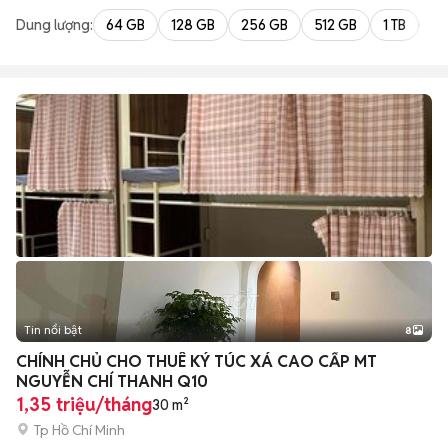
Dung lượng:
64 GB
128 GB
256 GB
512 GB
1 TB
2 
Tin nổi bật
8
+
2
CHÍNH CHỦ CHO THUÊ KÝ TÚC XÁ CAO CẤP MT
NGUYỄN CHÍ THANH Q10
1,35 triệu/tháng
30 m²
Tp Hồ Chí Minh