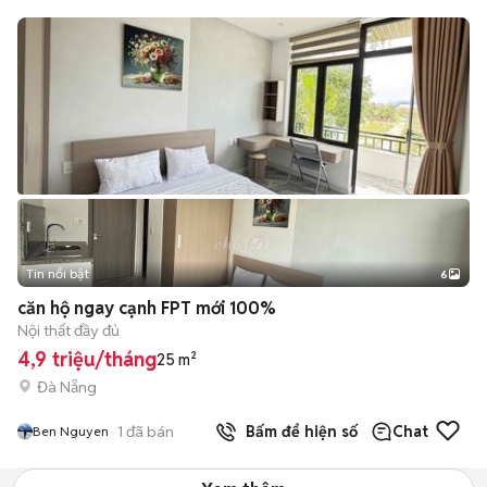
Tin nổi bật
6
+
2
căn hộ ngay cạnh FPT mới 100%
Nội thất đầy đủ
4,9 triệu/tháng
25 m²
Đà Nẵng
1
đã bán
Bấm để hiện số
Chat
Ben Nguyen