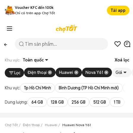
Voucher KFC đến 100k
Tải app
Chỉ có trên app Chợ Tốt
Khu vực:
Toàn quốc
Xoá lọc
Điện thoại
Huawei
Nova Y61
Giá
Lọc
Khu vực:
Tp Hồ Chí Minh
Bình Dương (TP Hồ Chí Minh mới)
Bà 
Dung lượng:
64 GB
128 GB
256 GB
512 GB
1 TB
2 
Chợ Tốt
Điện thoại
Huawei
Huawei Nova Y61