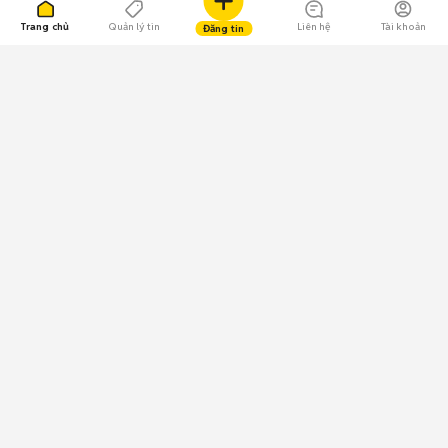
Trang chủ
Quản lý tin
Liên hệ
Tài khoản
Đăng tin
109.000 Bình chọn
Tải ứng dụng Chợ Tốt
Về Chợ Tốt
Quy chế sàn
Chính sách bảo mật
Giải quyết tranh chấp
CÔNG TY TNHH CHỢ TỐT - Người đại diện theo pháp luật:
Nguyễn Trọng Tấn; GPDKKD: 0312120782 do Sở KH & ĐT TP.HCM cấp ngày
11/01/2013;
GPMXH: 185/GP-BTTTT do Bộ Thông tin và Truyền thông
cấp ngày 09/07/2024 - Chịu trách nhiệm