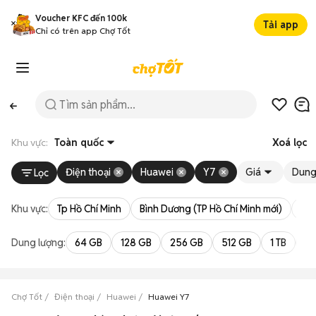
Voucher KFC đến 100k
Tải app
Chỉ có trên app Chợ Tốt
Khu vực:
Toàn quốc
Xoá lọc
Điện thoại
Huawei
Y7
Giá
Dung
Lọc
Khu vực:
Tp Hồ Chí Minh
Bình Dương (TP Hồ Chí Minh mới)
Bà 
Dung lượng:
64 GB
128 GB
256 GB
512 GB
1 TB
2 
Chợ Tốt
Điện thoại
Huawei
Huawei Y7