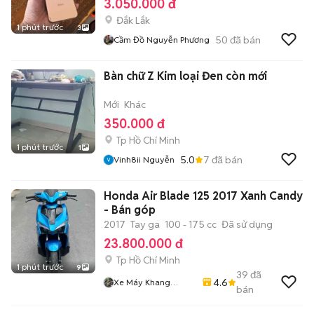
3.050.000 đ
Đắk Lắk
1 phút trước
3
50
đã bán
Cầm Đồ Nguyễn Phương
Bàn chữ Z Kim loại Đen còn mới
Mới
Khác
350.000 đ
Tp Hồ Chí Minh
1 phút trước
1
5.0
7
đã bán
Vinh8ii Nguyễn
Honda Air Blade 125 2017 Xanh Candy
- Bán góp
2017
Tay ga
100 - 175 cc
Đã sử dụng
23.800.000 đ
Tp Hồ Chí Minh
1 phút trước
9
39
đã
4.6
Xe Máy Khang
bán
Khang