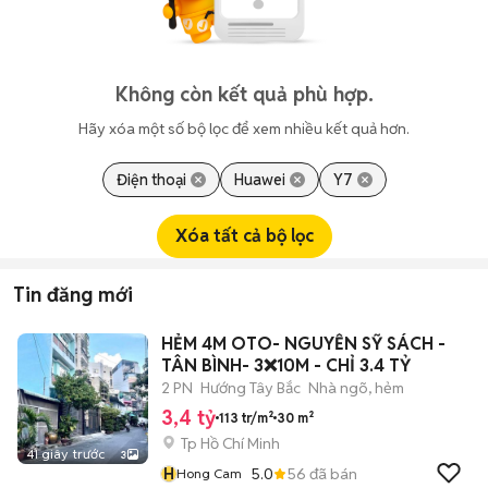
Không còn kết quả phù hợp.
Hãy xóa một số bộ lọc để xem nhiều kết quả hơn.
Điện thoại
Huawei
Y7
Xóa tất cả bộ lọc
Tin đăng mới
HẺM 4M OTO- NGUYỄN SỸ SÁCH -
TÂN BÌNH- 3❌10M - CHỈ 3.4 TỶ
2 PN
Hướng Tây Bắc
Nhà ngõ, hẻm
3,4 tỷ
113 tr/m²
30 m²
Tp Hồ Chí Minh
41 giây trước
3
H
5.0
56
đã bán
Hong Cam