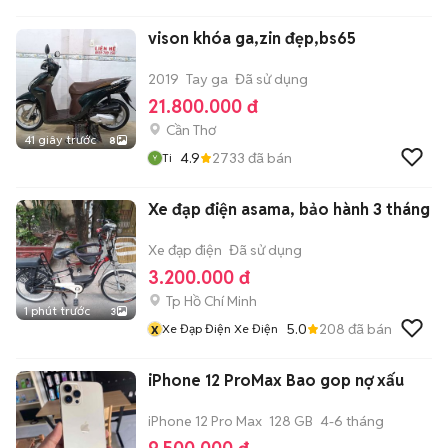
vison khóa ga,zin đẹp,bs65
2019
Tay ga
Đã sử dụng
21.800.000 đ
Cần Thơ
41 giây trước
8
4.9
2733
đã bán
Ti
Xe đạp điện asama, bảo hành 3 tháng
Xe đạp điện
Đã sử dụng
3.200.000 đ
Tp Hồ Chí Minh
1 phút trước
3
x
5.0
208
đã bán
Xe Đạp Điện Xe Điện
iPhone 12 ProMax Bao gop nợ xấu
iPhone 12 Pro Max
128 GB
4-6 tháng