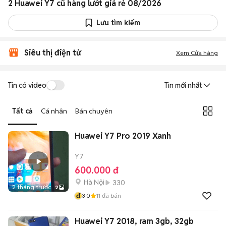
2 Huawei Y7 cũ hàng lướt giá rẻ 08/2026
Lưu tìm kiếm
Siêu thị điện tử
Xem Cửa hàng
Tin có video
Tin mới nhất
Tất cả
Cá nhân
Bán chuyên
Huawei Y7 Pro 2019 Xanh
Y7
600.000 đ
Hà Nội
330
2 tháng trước
2
đ
3.0
11
đã bán
Huawei Y7 2018, ram 3gb, 32gb