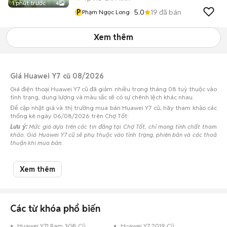
1 phút trước
4
P
5.0
19
đã bán
Phạm Ngọc Long
Xem thêm
Giá Huawei Y7 cũ 08/2026
Giá điện thoại Huawei Y7 cũ đã giảm nhiều trong tháng 08 tuỳ thuộc vào
tình trạng, dung lượng và màu sắc sẽ có sự chênh lệch khác nhau.
Để cập nhật giá và thị trường mua bán Huawei Y7 cũ, hãy tham khảo các
thống kê ngày 06/08/2026 trên Chợ Tốt:
Lưu ý:
Mức giá dựa trên các tin đăng tại Chợ Tốt, chỉ mang tính chất tham
khảo. Giá Huawei Y7 cũ sẽ phụ thuộc vào tình trạng, phiên bản và các thoả
thuận khi mua bán.
Mua bán Huawei Y7 cũ
Xem thêm
Chợ Tốt có 2 tin đăng bán, mua Huawei Y7 cũ với nhiều khoảng giá giúp
người dùng dễ dàng tìm kiếm và so sánh giá cả.
Chợ Tốt - Nơi mua bán Huawei Y7 cũ giá tốt nhất!
Các từ khóa phổ biến
Huawei Y71 Ram 3GB Cũ
Huawei Y7 2019 Cũ