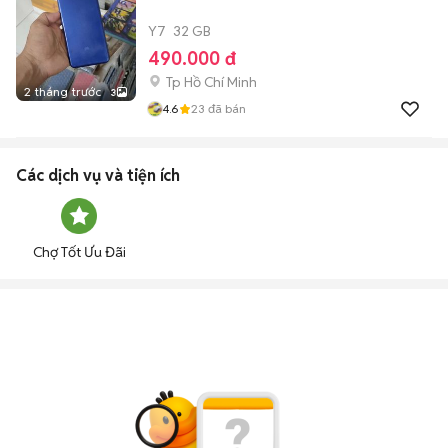
Y7
32 GB
490.000 đ
Tp Hồ Chí Minh
2 tháng trước
3
4.6
23
đã bán
Các dịch vụ và tiện ích
Chợ Tốt Ưu Đãi