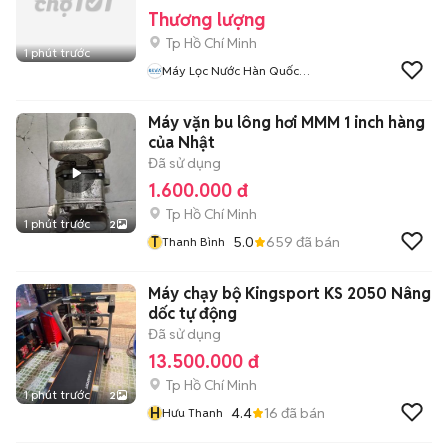
Thương lượng
Tp Hồ Chí Minh
1 phút trước
Máy Lọc Nước Hàn Quốc
REWA
Máy vặn bu lông hơi MMM 1 inch hàng
của Nhật
Đã sử dụng
1.600.000 đ
Tp Hồ Chí Minh
1 phút trước
2
T
5.0
659
đã bán
Thanh Bình
Máy chạy bộ Kingsport KS 2050 Nâng
dốc tự động
Đã sử dụng
13.500.000 đ
Tp Hồ Chí Minh
1 phút trước
2
H
4.4
16
đã bán
Hưu Thanh