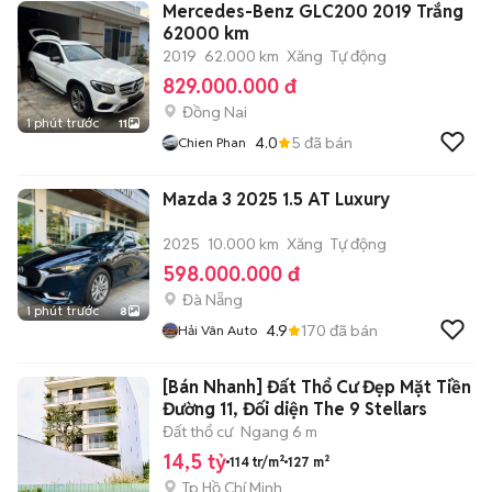
Mercedes-Benz GLC200 2019 Trắng
62000 km
2019
62.000 km
Xăng
Tự động
829.000.000 đ
Đồng Nai
1 phút trước
11
4.0
5
đã bán
Chien Phan
Mazda 3 2025 1.5 AT Luxury
2025
10.000 km
Xăng
Tự động
598.000.000 đ
Đà Nẵng
1 phút trước
8
4.9
170
đã bán
Hải Vân Auto
[Bán Nhanh] Đất Thổ Cư Đẹp Mặt Tiền
Đường 11, Đối diện The 9 Stellars
Đất thổ cư
Ngang 6 m
14,5 tỷ
114 tr/m²
127 m²
Tp Hồ Chí Minh