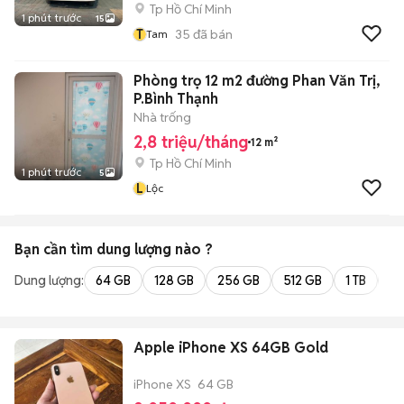
Tp Hồ Chí Minh
1 phút trước
15
T
35
đã bán
Tam
Phòng trọ 12 m2 đường Phan Văn Trị,
P.Bình Thạnh
Nhà trống
2,8 triệu/tháng
12 m²
Tp Hồ Chí Minh
1 phút trước
5
L
Lộc
Bạn cần tìm
dung lượng
nào ?
Dung lượng:
64 GB
128 GB
256 GB
512 GB
1 TB
2 
Apple iPhone XS 64GB Gold
iPhone XS
64 GB