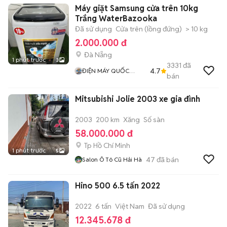
Máy giặt Samsung cửa trên 10kg
Trắng WaterBazooka
Đã sử dụng
Cửa trên (lồng đứng)
> 10 kg
2.000.000 đ
Đà Nẵng
1 phút trước
3
3331
đã
4.7
ĐIỆN MÁY QUỐC
bán
KHÁNH
Mitsubishi Jolie 2003 xe gia đình
2003
200 km
Xăng
Số sàn
58.000.000 đ
Tp Hồ Chí Minh
1 phút trước
5
47
đã bán
Salon Ô Tô Cũ Hải Hà
Hino 500 6.5 tấn 2022
2022
6 tấn
Việt Nam
Đã sử dụng
12.345.678 đ