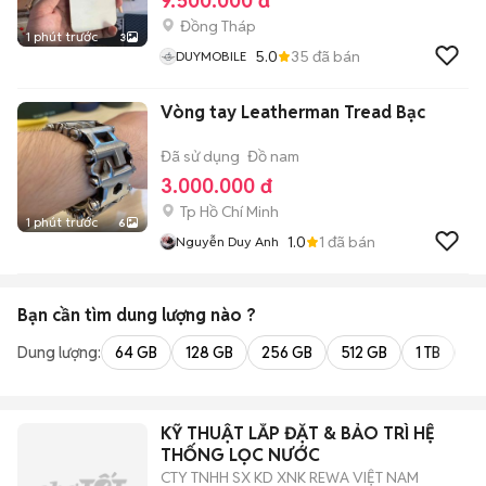
9.500.000 đ
Đồng Tháp
1 phút trước
3
5.0
35
đã bán
DUYMOBILE
Vòng tay Leatherman Tread Bạc
Đã sử dụng
Đồ nam
3.000.000 đ
Tp Hồ Chí Minh
1 phút trước
6
1.0
1
đã bán
Nguyễn Duy Anh
Bạn cần tìm
dung lượng
nào ?
Dung lượng:
64 GB
128 GB
256 GB
512 GB
1 TB
2 
KỸ THUẬT LẮP ĐẶT & BẢO TRÌ HỆ
THỐNG LỌC NƯỚC
CTY TNHH SX KD XNK REWA VIỆT NAM