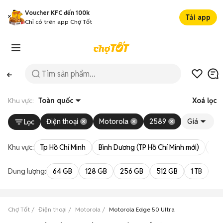
Voucher KFC đến 100k
Tải app
Chỉ có trên app Chợ Tốt
Khu vực:
Toàn quốc
Xoá lọc
Điện thoại
Motorola
2589
Giá
Lọc
Khu vực:
Tp Hồ Chí Minh
Bình Dương (TP Hồ Chí Minh mới)
Bà 
Dung lượng:
64 GB
128 GB
256 GB
512 GB
1 TB
2 
Chợ Tốt
Điện thoại
Motorola
Motorola Edge 50 Ultra