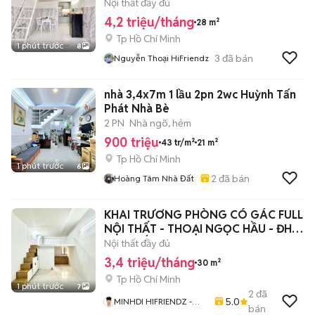
TRỜI FULL NỘI THẤT
Nội thất đầy đủ
4,2 triệu/tháng
28 m²
Tp Hồ Chí Minh
1 phút trước
8
3
đã bán
Nguyễn Thoại HiFriendz
nhà 3,4x7m 1 lầu 2pn 2wc Huỳnh Tấn
Phát Nhà Bè
2 PN
Nhà ngõ, hẻm
900 triệu
43 tr/m²
21 m²
Tp Hồ Chí Minh
1 phút trước
6
2
đã bán
Hoàng Tâm Nhà Đất
KHAI TRƯƠNG PHÒNG CÓ GÁC FULL
NỘI THẤT - THOẠI NGỌC HẦU - ĐH
VĂN HIẾN
Nội thất đầy đủ
3,4 triệu/tháng
30 m²
Tp Hồ Chí Minh
1 phút trước
7
2
đã
5.0
MINHDI HIFRIENDZ -
bán
CHUYÊN CUNG CẤP