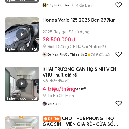
1
M
4
đã bán
Máy In Cũ Giá Rẻ
Honda Vario 125 2025 Đen 399km
2025
Tay ga
Đã sử dụng
38.500.000 đ
Bình Dương
(
TP Hồ Chí Minh
mới)
1 phút trước
8
5.0
289
đã bán
Xe Máy Phước Thịnh
KHAI TRƯƠNG CĂN HỘ SINH VIÊN
VHU -huit giá rẽ
Nội thất đầy đủ
4 triệu/tháng
35 m²
Tp Hồ Chí Minh
1 phút trước
10
Nhi Caoo
CHO THUÊ PHÒNG TRỌ
GÁC SINH VIÊN GIÁ RẺ - CỬA SỔ