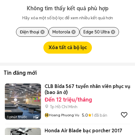
Không tìm thấy kết quả phù hợp
Hãy xóa một số bộ lọc để xem nhiều kết quả hơn
Điện thoại
Motorola
Edge 50 Ultra
Xóa tất cả bộ lọc
Tin đăng mới
CLB Bida 567 tuyển nhân viên phục vụ
(bao ăn ở)
Đến 12 triệu/tháng
Tp Hồ Chí Minh
H
5.0
1
đã bán
Hoang Phuong Vu
1 phút trước
2
Honda Air Blade bạc porcher 2017