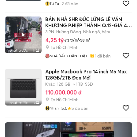
T
2
đã bán
Tư Tư
BÁN NHÀ SHR ĐÚC LỮNG LÊ VĂN
KHƯƠNG P.HIỆP THÀNH Q.12-GIÁ 4
TỶ 250TR TL
3 PN
Hướng Đông
Nhà ngõ, hẻm
4,25 tỷ
73 tr/m²
58 m²
Tp Hồ Chí Minh
1 phút trước
11
1
đã bán
NHÀ ĐẤT CHÂN THẬT
Apple Macbook Pro 14 inch M5 Max
128GB/2TB Đen Mới
Khác
128 GB
> 1 TB
SSD
110.000.000 đ
Tp Hồ Chí Minh
1 phút trước
3
N
5.0
5
đã bán
Nhân