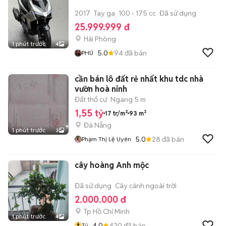
2017
Tay ga
100 - 175 cc
Đã sử dụng
25.999.999 đ
Hải Phòng
1 phút trước
4
5.0
94
đã bán
PHÚ
cần bán lô đất rẻ nhất khu tdc nhà
vườn hoà ninh
Đất thổ cư
Ngang 5 m
1,55 tỷ
17 tr/m²
93 m²
Đà Nẵng
1 phút trước
3
5.0
28
đã bán
Phạm Thị Lệ Uyên
cây hoàng Anh mộc
Đã sử dụng
Cây cảnh ngoài trời
2.000.000 đ
Tp Hồ Chí Minh
1 phút trước
4
t
4.0
420
đã bán
Tú