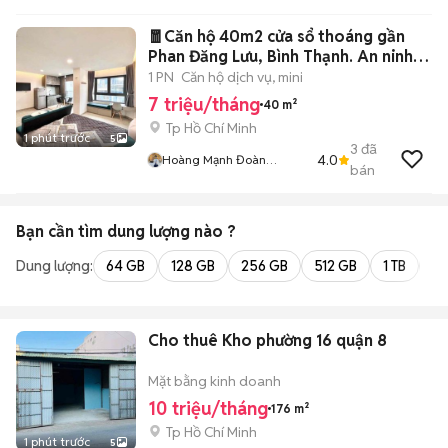
CÁC SẢN PHẨM PHÒNG
🧧Căn hộ 40m2 cửa sổ thoáng gần
TRỌ CĂN HỘ GIÁ TỐT
KHU VỰC TÂN BÌNH -
Phan Đăng Lưu, Bình Thạnh. An ninh
TÂN PHÚ - BÌNH TÂN
tốt.
1 PN
Căn hộ dịch vụ, mini
7 triệu/tháng
40 m²
Tp Hồ Chí Minh
1 phút trước
5
3
đã
4.0
Hoàng Mạnh Đoàn
bán
Apartment
Bạn cần tìm
dung lượng
nào ?
Dung lượng:
64 GB
128 GB
256 GB
512 GB
1 TB
2 
Cho thuê Kho phường 16 quận 8
Mặt bằng kinh doanh
10 triệu/tháng
176 m²
Tp Hồ Chí Minh
1 phút trước
5