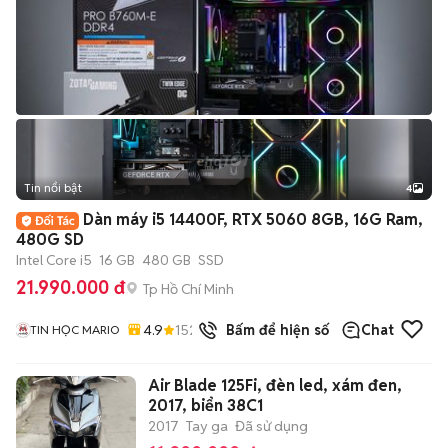
Tin nổi bật
4
Dàn máy i5 14400F, RTX 5060 8GB, 16G Ram,
480G SD
Intel Core i5
16 GB
480 GB
SSD
21.990.000 đ
Tp Hồ Chí Minh
4.9
152
đã bán
Bấm để hiện số
Chat
TIN HỌC MARIO
Air Blade 125Fi, đèn led, xám đen,
2017, biển 38C1
2017
Tay ga
Đã sử dụng