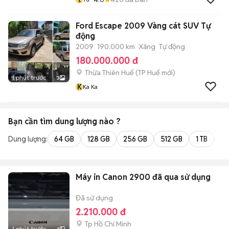
Ford Escape 2009 Vàng cát SUV Tự
động
2009
190.000 km
Xăng
Tự động
180.000.000 đ
Thừa Thiên Huế
(
TP Huế
mới)
1 phút trước
3
K
Ka Ka
Bạn cần tìm
dung lượng
nào ?
Dung lượng:
64 GB
128 GB
256 GB
512 GB
1 TB
2 
Máy in Canon 2900 đã qua sử dụng
Đã sử dụng
2.210.000 đ
Tp Hồ Chí Minh
1 phút trước