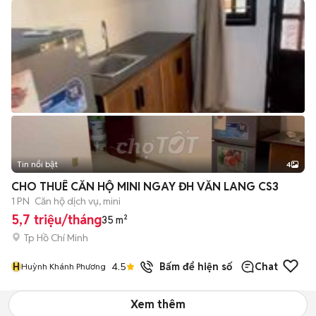
Tin nổi bật
4
CHO THUÊ CĂN HỘ MINI NGAY ĐH VĂN LANG CS3
1 PN
Căn hộ dịch vụ, mini
5,7 triệu/tháng
35 m²
Tp Hồ Chí Minh
H
4.5
Bấm để hiện số
Chat
Huỳnh Khánh Phương
Xem thêm