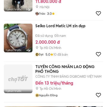
11.800.000 đ
Hà Nội
1 phút trước
5
3.0
Thảo
Seiko Lord Matic LM zin đẹp
Đã sử dụng
Đồ nam
2.000.000 đ
Tp Hồ Chí Minh
1 phút trước
4
Đ
5.0
10
đã bán
Đạt
TUYỂN CÔNG NHÂN LAO ĐỘNG
PHỔ THÔNG
CÔNG TY TNHH BẢNG DQBOARD VIỆT NAM
Đến 13 triệu/tháng
Tp Hồ Chí Minh
1 phút trước
n
Nguyễn Đồng