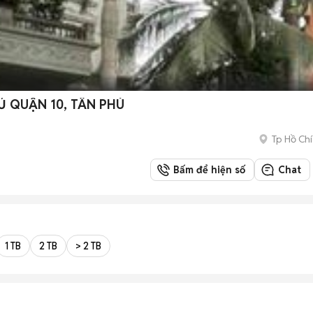
Ủ QUẬN 10, TÂN PHÚ
Tp Hồ Chí
Bấm để hiện số
Chat
1 TB
2 TB
> 2 TB