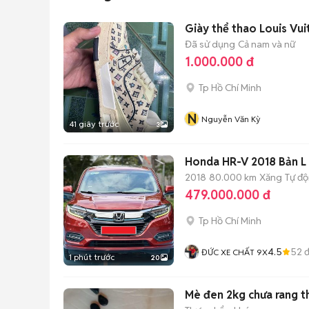
Giày thể thao Louis Vu
Đã sử dụng
Cả nam và nữ
1.000.000 đ
Tp Hồ Chí Minh
N
Nguyễn Văn Kỳ
41 giây trước
3
Honda HR-V 2018 Bản L
2018
80.000 km
Xăng
Tự đ
479.000.000 đ
Tp Hồ Chí Minh
4.5
52
đ
ĐỨC XE CHẤT 9X
1 phút trước
20
Mè đen 2kg chưa rang 