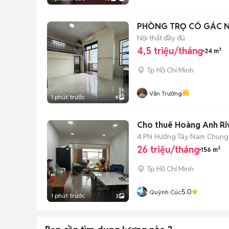
PHÒNG TRỌ CÓ GÁC N
Nội thất đầy đủ
4,5 triệu/tháng
24 m²
Tp Hồ Chí Minh
Văn Trường
1 phút trước
9
Cho thuê Hoàng Anh Ri
4 PN
Hướng Tây Nam
Chung
26 triệu/tháng
156 m²
Tp Hồ Chí Minh
5.0
Quỳnh Cúc
1 phút trước
3