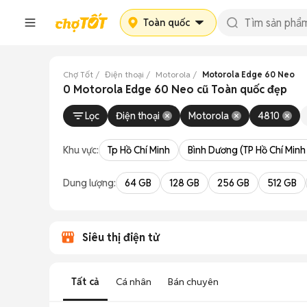
Toàn quốc
Chợ Tốt
Điện thoại
Motorola
Motorola Edge 60 Neo
0 Motorola Edge 60 Neo cũ Toàn quốc đẹp
Lọc
Điện thoại
Motorola
4810
Khu vực:
Tp Hồ Chí Minh
Bình Dương (TP Hồ Chí Minh
Dung lượng:
64 GB
128 GB
256 GB
512 GB
Siêu thị điện tử
Tất cả
Cá nhân
Bán chuyên