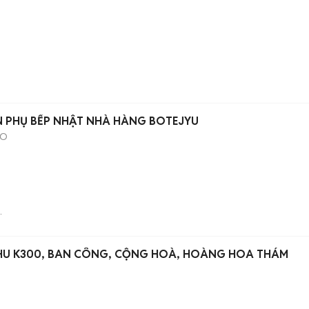
N PHỤ BẾP NHẬT NHÀ HÀNG BOTEJYU
RO
KHU K300, BAN CÔNG, CỘNG HOÀ, HOÀNG HOA THÁM