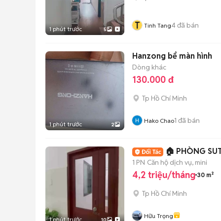
T
4
đã bán
Tinh Tang
1 phút trước
5
Hanzong bể màn hình
Dòng khác
130.000 đ
Tp Hồ Chí Minh
1
đã bán
Hako Chao
1 phút trước
2
🏠 PHÒNG SUT
1 PN
Căn hộ dịch vụ, mini
4,2 triệu/tháng
30 m²
Tp Hồ Chí Minh
Hữu Trọng
1 phút trước
10