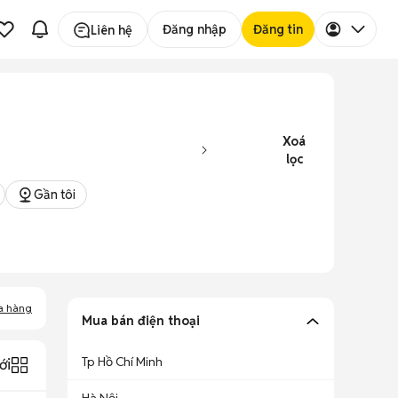
Đăng nhập
Đăng tin
Liên hệ
Xoá
lọc
Gần tôi
a hàng
Mua bán điện thoại
Tp Hồ Chí Minh
ới