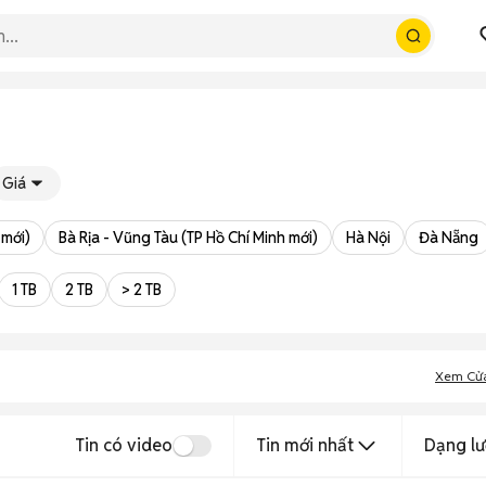
Giá
 mới)
Bà Rịa - Vũng Tàu (TP Hồ Chí Minh mới)
Hà Nội
Đà Nẵng
1 TB
2 TB
> 2 TB
Xem Cử
Tin có video
Tin mới nhất
Dạng lư