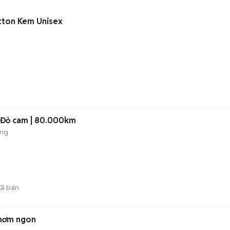
itton Kem Unisex
 Đỏ cam | 80.000km
ộng
ã bán
thơm ngon