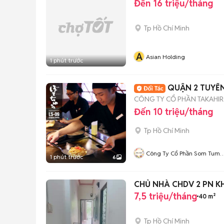
Đến 16 triệu/tháng
Tp Hồ Chí Minh
A
Asian Holding
1 phút trước
QUẬN 2 TUYỂ
CÔNG TY CỔ PHẦN TAKAHI
Đến 10 triệu/tháng
Tp Hồ Chí Minh
Công Ty Cổ Phần Som Tum
1 phút trước
6
Thai
CHỦ NHÀ CHDV 2 PN 
7,5 triệu/tháng
40 m²
Tp Hồ Chí Minh