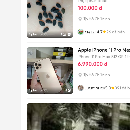
Thực phẩm khác
100.000 đ
Tp Hồ Chí Minh
4.7
26
đã bán
Chị Lan
1 phút trước
5
Apple iPhone 11 Pro M
iPhone 11 Pro Max
512 GB
1 
6.990.000 đ
Tp Hồ Chí Minh
5.0
391
đã 
LUCKY SHOP
1 phút trước
6