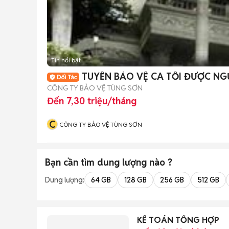
Tin nổi bật
TUYỂN BẢO VỆ CA TỐI ĐƯỢC NG
CÔNG TY BẢO VỆ TÙNG SƠN
Đến 7,30 triệu/tháng
C
CÔNG TY BẢO VỆ TÙNG SƠN
Bạn cần tìm
dung lượng
nào ?
Dung lượng:
64 GB
128 GB
256 GB
512 GB
KẾ TOÁN TỔNG HỢP