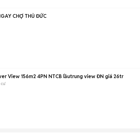
GAY CHỢ THỦ ĐỨC
ver View 156m2 4PN NTCB lầutrung view ĐN giá 26tr
 cư