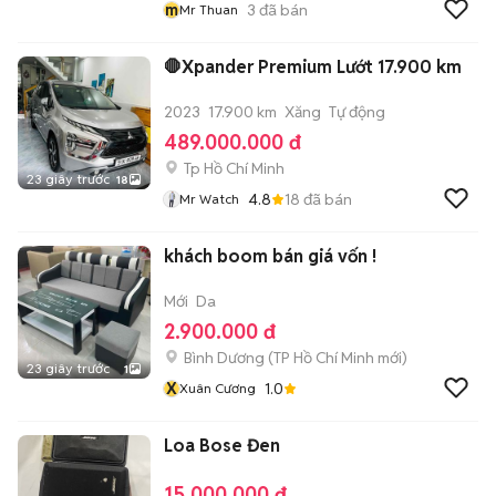
m
3
đã bán
Mr Thuan
🛑Xpander Premium Lướt 17.900 km
2023
17.900 km
Xăng
Tự động
489.000.000 đ
Tp Hồ Chí Minh
23 giây trước
18
4.8
18
đã bán
Mr Watch
khách boom bán giá vốn !
Mới
Da
2.900.000 đ
Bình Dương
(
TP Hồ Chí Minh
mới)
23 giây trước
1
X
1.0
Xuân Cương
Loa Bose Đen
15.000.000 đ