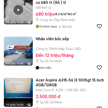
cư 680 tr (1lô ) tl
Đất thổ cư
680 triệu
8,3 tr/m²
82 m²
Long An
(
Tây Ninh
mới)
28 giây trước
4
V
6
đã bán
Võ Minh Giao
Nhân viên bốc xếp
Công ty TNHH Hiệp Thủy C&D
Đến 12 triệu/tháng
Tp Hồ Chí Minh
33 giây trước
1
Anh Hiếu
Acer Aspire A315-56 i3 1005g1 15 inch
4GB/128GB
Intel Core i3
4 GB
< 128 GB
SSD
2.500.000 đ
Tp Hồ Chí Minh
33 giây trước
3