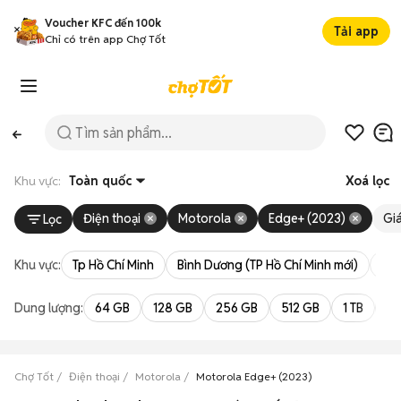
Voucher KFC đến 100k
Tải app
Chỉ có trên app Chợ Tốt
Khu vực:
Toàn quốc
Xoá lọc
Điện thoại
Motorola
Edge+ (2023)
Gi
Lọc
Khu vực:
Tp Hồ Chí Minh
Bình Dương (TP Hồ Chí Minh mới)
Bà 
Dung lượng:
64 GB
128 GB
256 GB
512 GB
1 TB
2 
Chợ Tốt
Điện thoại
Motorola
Motorola Edge+ (2023)