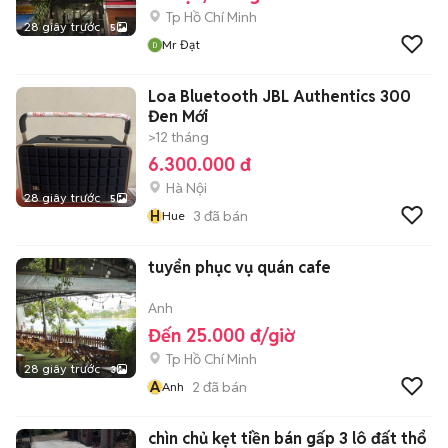
Tp Hồ Chí Minh
28 giây trước
5
Mr Đạt
Loa Bluetooth JBL Authentics 300
Đen Mới
>12 tháng
6.300.000 đ
Hà Nội
28 giây trước
5
H
3
đã bán
Hue
tuyển phục vụ quán cafe
Anh
Đến 25.000 đ/giờ
Tp Hồ Chí Minh
28 giây trước
3
A
2
đã bán
Anh
chìn chủ kẹt tiền bán gấp 3 lô đất thổ