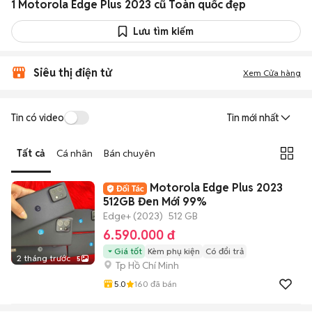
1 Motorola Edge Plus 2023 cũ Toàn quốc đẹp
Lưu tìm kiếm
Siêu thị điện tử
Xem Cửa hàng
Tin có video
Tin mới nhất
Tất cả
Cá nhân
Bán chuyên
Motorola Edge Plus 2023
512GB Đen Mới 99%
Edge+ (2023)
512 GB
6.590.000 đ
Giá tốt
Kèm phụ kiện
Có đổi trả
2 tháng trước
5
Tp Hồ Chí Minh
5.0
160
đã bán