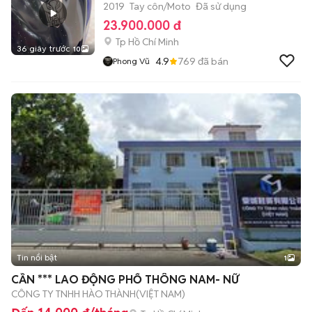
2019
Tay côn/Moto
Đã sử dụng
23.900.000 đ
Tp Hồ Chí Minh
36 giây trước
10
4.9
769
đã bán
Phong Vũ
Tin nổi bật
1
CẦN *** LAO ĐỘNG PHỔ THÔNG NAM- NỮ
CÔNG TY TNHH HÀO THÀNH(VIỆT NAM)