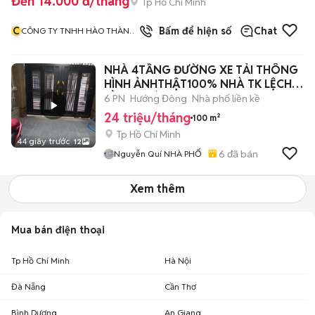
Đến 14.000 đ/tháng
Tp Hồ Chí Minh
C
Bấm để hiện số
Chat
CÔNG TY TNHH HÀO THÀNH
VIỆT NAM
NHÀ 4TẦNG ĐƯỜNG XE TẢI THÔNG
HÌNH ẢNHTHẬT100% NHÀ TK LỆCH
TẦNG GIÁP TB
6 PN
Hướng Đông
Nhà phố liền kề
24 triệu/tháng
100 m²
Tp Hồ Chí Minh
44 giây trước
12
6
đã bán
Nguyễn Quí NHÀ PHỐ
Xem thêm
Mua bán điện thoại
Tp Hồ Chí Minh
Hà Nội
Đà Nẵng
Cần Thơ
Bình Dương
An Giang