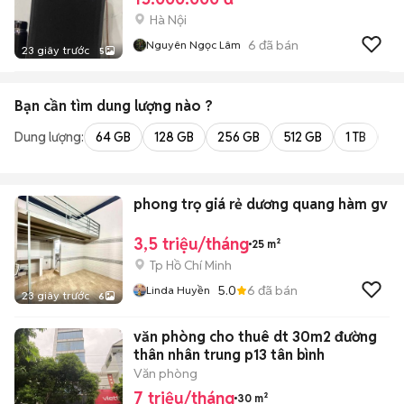
Hà Nội
6
đã bán
Nguyên Ngọc Lâm
23 giây trước
5
Bạn cần tìm
dung lượng
nào ?
Dung lượng:
64 GB
128 GB
256 GB
512 GB
1 TB
2 
phong trọ giá rẻ dương quang hàm gv
3,5 triệu/tháng
25 m²
Tp Hồ Chí Minh
5.0
6
đã bán
Linda Huyền
23 giây trước
6
văn phòng cho thuê dt 30m2 đường
thân nhân trung p13 tân bình
Văn phòng
7 triệu/tháng
30 m²