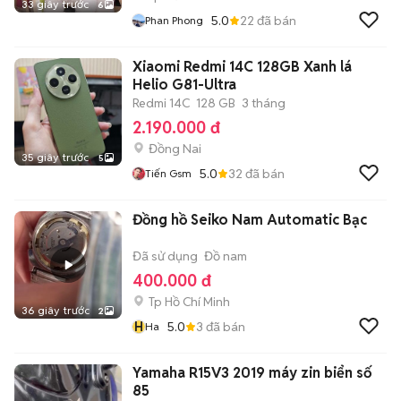
33 giây trước
6
5.0
22
đã bán
Phan Phong
Xiaomi Redmi 14C 128GB Xanh lá
Helio G81-Ultra
Redmi 14C
128 GB
3 tháng
2.190.000 đ
Đồng Nai
35 giây trước
5
5.0
32
đã bán
Tiến Gsm
Đồng hồ Seiko Nam Automatic Bạc
Đã sử dụng
Đồ nam
400.000 đ
Tp Hồ Chí Minh
36 giây trước
2
H
5.0
3
đã bán
Ha
Yamaha R15V3 2019 máy zin biển số
85