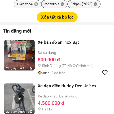
Điện thoại
Motorola
Edge+ (2023)
Xóa tất cả bộ lọc
Tin đăng mới
Xe bán đồ ăn Inox Bạc
Đã sử dụng
800.000 đ
Bình Dương
(
TP Hồ Chí Minh
mới)
22 giây trước
1
C
2
đã bán
Chinh
Xe đạp điện Hurley Đen Unisex
Xe đạp khác
Đã sử dụng
4.500.000 đ
Hà Nội
22 giây trước
3