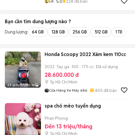
L
5.0
228
đã bán
Lơi
Bạn cần tìm
dung lượng
nào ?
Dung lượng:
64 GB
128 GB
256 GB
512 GB
1 TB
2 
Honda Scoopy 2022 Xám kem 110cc
2022
Tay ga
100 - 175 cc
Đã sử dụng
28.600.000 đ
Tp Hồ Chí Minh
33 giây trước
10
405
đã bán
Cửa Hàng Xe Máy 686
spa chó mèo tuyển dụng
Phan Phong
Đến 13 triệu/tháng
Tp Hồ Chí Minh