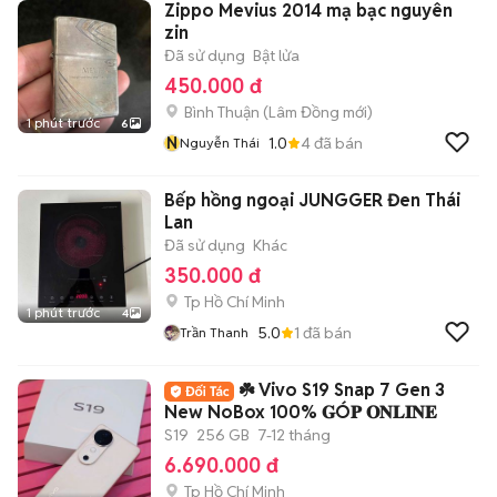
Zippo Mevius 2014 mạ bạc nguyên
zin
Đã sử dụng
Bật lửa
450.000 đ
Bình Thuận
(
Lâm Đồng
mới)
1 phút trước
6
N
1.0
4
đã bán
Nguyễn Thái
Bếp hồng ngoại JUNGGER Đen Thái
Lan
Đã sử dụng
Khác
350.000 đ
Tp Hồ Chí Minh
1 phút trước
4
5.0
1
đã bán
Trần Thanh
☘️ Vivo S19 Snap 7 Gen 3
New NoBox 100% 𝐆Ó𝐏 𝐎𝐍𝐋𝐈𝐍𝐄
S19
256 GB
7-12 tháng
6.690.000 đ
Tp Hồ Chí Minh