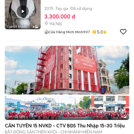
2015
Tay ga
Đã sử dụng
3.300.000 đ
Hà Nội
1 phút trước
6
5.0
Cửa Hàng Minh Minh907
Tin nổi bật
6
+
2
CẦN TUYỂN 15 NVKD - CTV BĐS Thu Nhập 15-30 Triệu
BẤT ĐỘNG SẢN THIÊN KHÔI - CHI NHÁNH MIỀN NAM