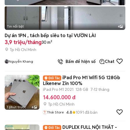
Tin nổi bật
4
Dự án 1PN , tách bếp siêu to tại VƯỜN LÀI
3,9 triệu/tháng
30 m²
Tp Hồ Chí Minh
Bấm để hiện số
Chat
Nguyễn Khang
iPad Pro M1 Wifi 5G 128Gb
Likenew Zin 100%
iPad Pro M1 2021
128 GB
7-12 tháng
14.600.000 đ
Tp Hồ Chí Minh
1 phút trước
6
4.8
1091
đã bán
Thái Store
DUPLEX FULL NỘI THẤT -