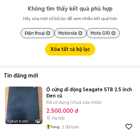
Không tìm thấy kết quả phù hợp
Hãy xóa một số bộ lọc để xem nhiều kết quả hơn
Điện thoại
Motorola
Moto G10
Xóa tất cả bộ lọc
Tin đăng mới
Ổ cứng di động Seagate 5TB 2.5 inch
Đen cũ
Đã sử dụng (chưa sửa chữa)
2.500.000 đ
Hà Nội
1 phút trước
1
T
2
đã bán
Tùng