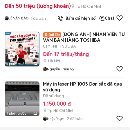
Đến 50 triệu (lương khoán)
Tp Hồ Chí Minh
1
đã bán
Bấm để hiện số
Chat
LÊ VĂN BẢO
[ĐÔNG ANH] NHÂN VIÊN TƯ
VẤN BÁN HÀNG TOSHIBA
CTY TNHH SỨC BẬT
Đến 17 triệu/tháng
Hà Nội
1 phút trước
1
Nguyễn Triệu Vy
Máy in laser HP 1005 Đơn sắc đã qua
sử dụng
Đã sử dụng
1.150.000 đ
Tp Hồ Chí Minh
1 phút trước
1
2
đã bán
Nhật Phạm