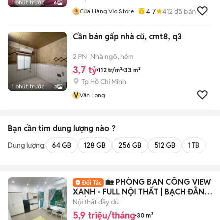
1 phút trước
6
4.7
412
đã bán
Cửa Hàng Vio Store
Cần bán gấp nhà cũ, cmt8, q3
2 PN
Nhà ngõ, hẻm
3,7 tỷ
112 tr/m²
33 m²
Tp Hồ Chí Minh
1 phút trước
3
V
Văn Long
Bạn cần tìm
dung lượng
nào ?
Dung lượng:
64 GB
128 GB
256 GB
512 GB
1 TB
2 
🏡 PHÒNG BAN CÔNG VIEW
XANH - FULL NỘI THẤT | BẠCH ĐẰNG
- TÂN SƠN HÒA
Nội thất đầy đủ
5,9 triệu/tháng
30 m²