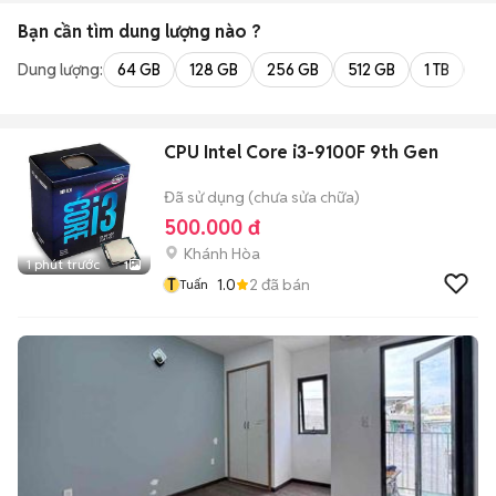
Bạn cần tìm
dung lượng
nào ?
Dung lượng:
64 GB
128 GB
256 GB
512 GB
1 TB
2 
CPU Intel Core i3-9100F 9th Gen
Đã sử dụng (chưa sửa chữa)
500.000 đ
Khánh Hòa
1 phút trước
1
T
1.0
2
đã bán
Tuấn