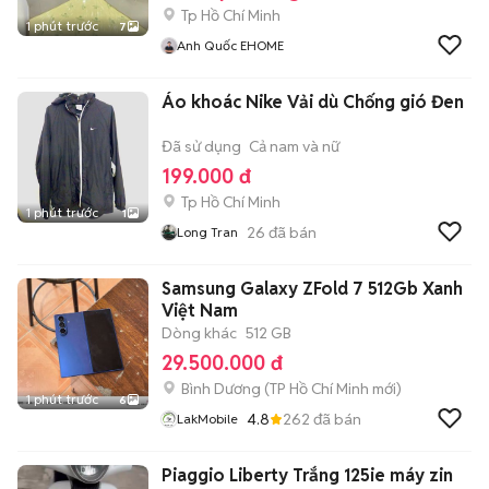
Tp Hồ Chí Minh
1 phút trước
7
Anh Quốc EHOME
Áo khoác Nike Vải dù Chống gió Đen
Đã sử dụng
Cả nam và nữ
199.000 đ
Tp Hồ Chí Minh
1 phút trước
1
26
đã bán
Long Tran
Samsung Galaxy ZFold 7 512Gb Xanh
Việt Nam
Dòng khác
512 GB
29.500.000 đ
Bình Dương
(
TP Hồ Chí Minh
mới)
1 phút trước
6
4.8
262
đã bán
LakMobile
Piaggio Liberty Trắng 125ie máy zin