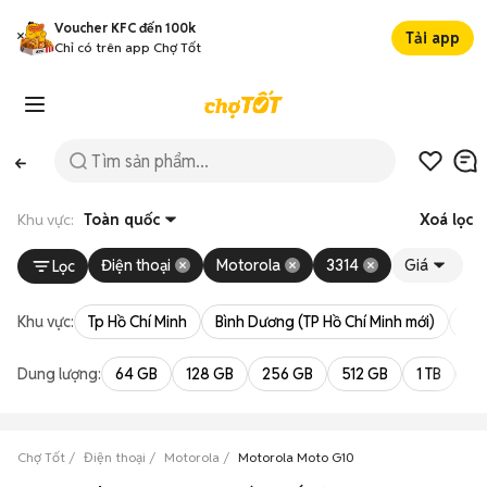
Voucher KFC đến 100k
Tải app
Chỉ có trên app Chợ Tốt
Khu vực:
Toàn quốc
Xoá lọc
Điện thoại
Motorola
3314
Giá
Lọc
Khu vực:
Tp Hồ Chí Minh
Bình Dương (TP Hồ Chí Minh mới)
Bà 
Dung lượng:
64 GB
128 GB
256 GB
512 GB
1 TB
2 
Chợ Tốt
Điện thoại
Motorola
Motorola Moto G10