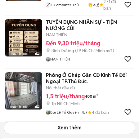
271
đã
4.8
Z Computer-Thủ
bán
Đức
TUYỂN DỤNG NHÂN SỰ - TIỆM
NƯỚNG CỦI
NAM THIÊN
Đến 9,30 triệu/tháng
Bình Dương
(
TP Hồ Chí Minh
mới)
1 phút trước
1
NAM THIÊN
Phòng Ở Ghép Gần CĐ Kinh Tế Đối
Ngoại TP.Thủ Đức.
Nội thất đầy đủ
1,5 triệu/tháng
100 m²
Tp Hồ Chí Minh
1 phút trước
4
4.7
4
đã bán
Bùi Lê Tố Quyên
Xem thêm