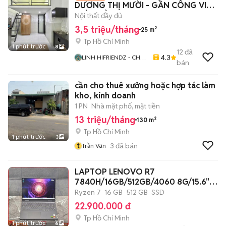
DƯƠNG THỊ MƯỜI - GẦN CÔNG VIÊN
PHẦN MỀM Q12
Nội thất đầy đủ
3,5 triệu/tháng
25 m²
Tp Hồ Chí Minh
1 phút trước
8
12
đã
4.3
LINH HIFRIENDZ - CHO
bán
THUÊ PHÒNG TRỌ
CHDV TP HCM
cần cho thuê xưởng hoặc hợp tác làm
kho, kinh doanh
1 PN
Nhà mặt phố, mặt tiền
13 triệu/tháng
130 m²
Tp Hồ Chí Minh
1 phút trước
3
t
3
đã bán
Trần Vân
LAPTOP LENOVO R7
7840H/16GB/512GB/4060 8G/15.6"
2K
Ryzen 7
16 GB
512 GB
SSD
22.900.000 đ
Tp Hồ Chí Minh
1 phút trước
6